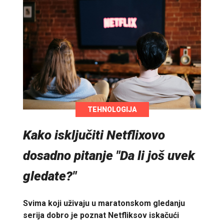
TEHNOLOGIJA
Kako isključiti Netflixovo
dosadno pitanje "Da li još uvek
gledate?"
Svima koji uživaju u maratonskom gledanju
serija dobro je poznat Netfliksov iskačući