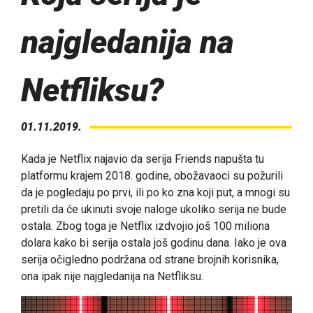
najgledanija na
Netfliksu?
01.11.2019.
Kada je Netflix najavio da serija Friends napušta tu
platformu krajem 2018. godine, obožavaoci su požurili
da je pogledaju po prvi, ili po ko zna koji put, a mnogi su
pretili da će ukinuti svoje naloge ukoliko serija ne bude
ostala. Zbog toga je Netflix izdvojio još 100 miliona
dolara kako bi serija ostala još godinu dana. Iako je ova
serija očigledno podržana od strane brojnih korisnika,
ona ipak nije najgledanija na Netfliksu.