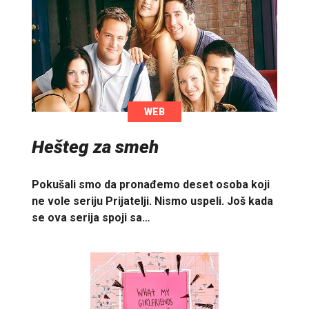
WEB
Hešteg za smeh
Pokušali smo da pronađemo deset osoba koji
ne vole seriju Prijatelji. Nismo uspeli. Još kada
se ova serija spoji sa…