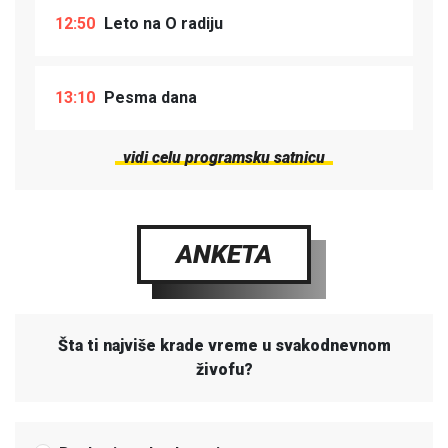
12:50
Leto na O radiju
13:10
Pesma dana
vidi celu programsku satnicu
ANKETA
Šta ti najviše krade vreme u svakodnevnom
živofu?