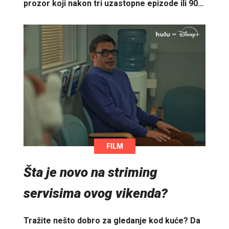
prozor koji nakon tri uzastopne epizode ili 90…
FILM
Šta je novo na striming
servisima ovog vikenda?
Tražite nešto dobro za gledanje kod kuće? Da