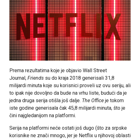
Prema rezultatima koje je objavio Wall Street
Journal,
Friends
su do kraja 2018 generisali 31,8
milijardi minuta koje su korisnici proveli uz ovu seriju, ali
to ipak nije dovoljno da bude na vrhu liste, budući da je
jedna druga serija otišla još dalje.
The Office
je tokom
iste godine generisala čak 45,8 milijardi minuta, što je
čini najgledanijom na platformi.
Serija na platformi neće ostati još dugo (što za srpske
korisnike ne znači mnogo, jer je Netflix u njihovoj oblasti