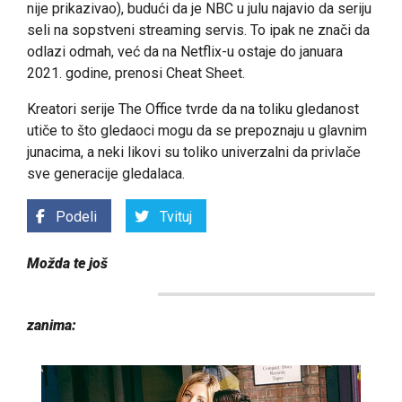
nije prikazivao), budući da je NBC u julu najavio da seriju
seli na sopstveni streaming servis. To ipak ne znači da
odlazi odmah, već da na Netflix-u ostaje do januara
2021. godine, prenosi Cheat Sheet.
Kreatori serije The Office tvrde da na toliku gledanost
utiče to što gledaoci mogu da se prepoznaju u glavnim
junacima, a neki likovi su toliko univerzalni da privlače
sve generacije gledalaca.
Podeli
Tvituj
Možda te još
zanima: