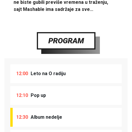
ne biste gubili previše vremena u traženju,
sajt Mashable ima sadržaje za sve…
PROGRAM
12:00
Leto na O radiju
12:10
Pop up
12:30
Album nedelje