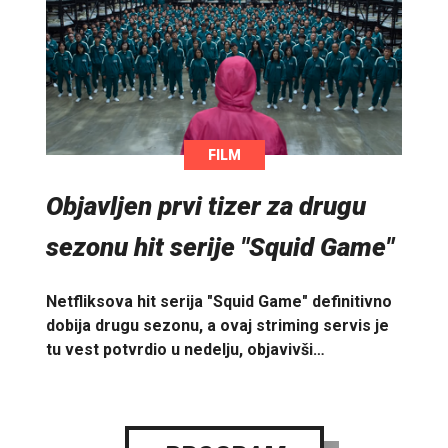
FILM
Objavljen prvi tizer za drugu
sezonu hit serije "Squid Game"
Netfliksova hit serija "Squid Game" definitivno
dobija drugu sezonu, a ovaj striming servis je
tu vest potvrdio u nedelju, objavivši…