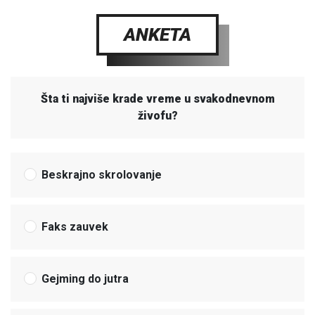
ANKETA
Šta ti najviše krade vreme u svakodnevnom
živofu?
Beskrajno skrolovanje
Faks zauvek
Gejming do jutra