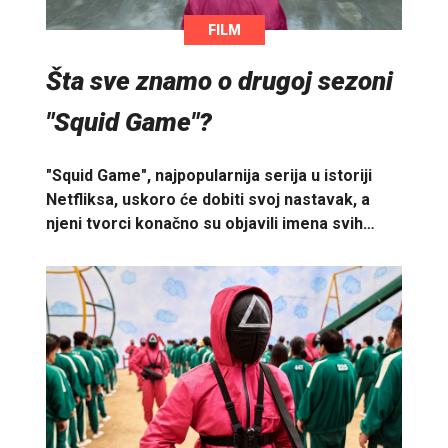
FILM
Šta sve znamo o drugoj sezoni
"Squid Game"?
"Squid Game", najpopularnija serija u istoriji
Netfliksa, uskoro će dobiti svoj nastavak, a
njeni tvorci konačno su objavili imena svih…