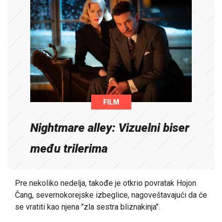
FILM
Nightmare alley: Vizuelni biser
među trilerima
Pre nekoliko nedelja, takođe je otkrio povratak Hojon
Čang, severnokorejske izbeglice, nagoveštavajući da će
se vratiti kao njena "zla sestra bliznakinja".