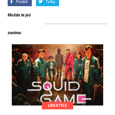
Podeli
Tvituj
Možda te još
zanima:
LIFESTYLE