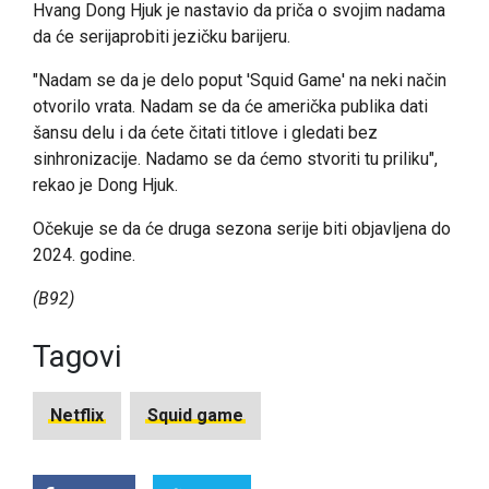
Hvang Dong Hjuk je nastavio da priča o svojim nadama
da će serijaprobiti jezičku barijeru.
"Nadam se da je delo poput 'Squid Game' na neki način
otvorilo vrata. Nadam se da će američka publika dati
šansu delu i da ćete čitati titlove i gledati bez
sinhronizacije. Nadamo se da ćemo stvoriti tu priliku",
rekao je Dong Hjuk.
Očekuje se da će druga sezona serije biti objavljena do
2024. godine.
(B92)
Tagovi
Netflix
Squid game