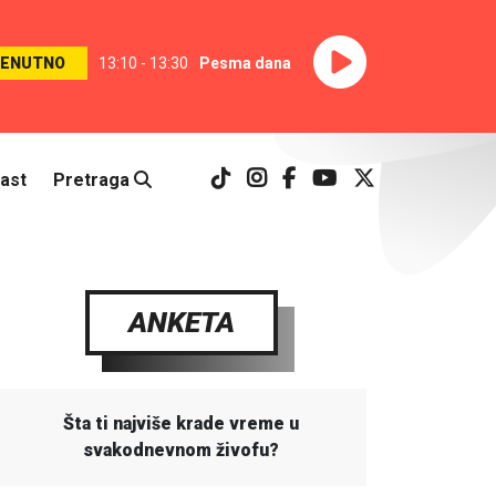
RENUTNO
13:10 - 13:30
Pesma dana
ast
Pretraga
ANKETA
Šta ti najviše krade vreme u
svakodnevnom živofu?