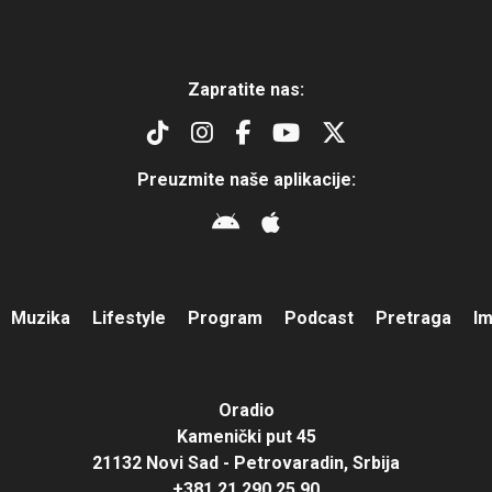
Zapratite nas:
Preuzmite naše aplikacije:
Muzika
Lifestyle
Program
Podcast
Pretraga
I
Oradio
Kamenički put 45
21132 Novi Sad - Petrovaradin, Srbija
+381 21 290 25 90