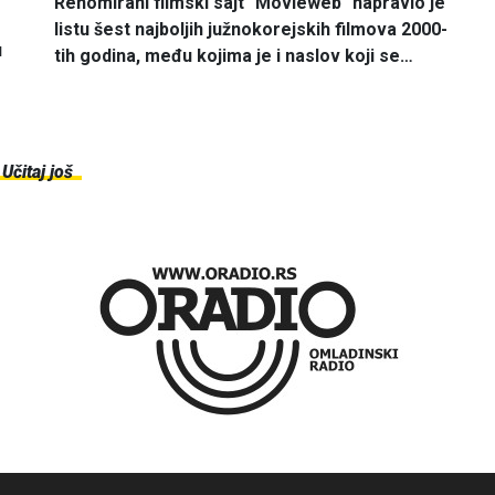
Renomirani filmski sajt "Movieweb" napravio je
listu šest najboljih južnokorejskih filmova 2000-
u
tih godina, među kojima je i naslov koji se…
Učitaj još