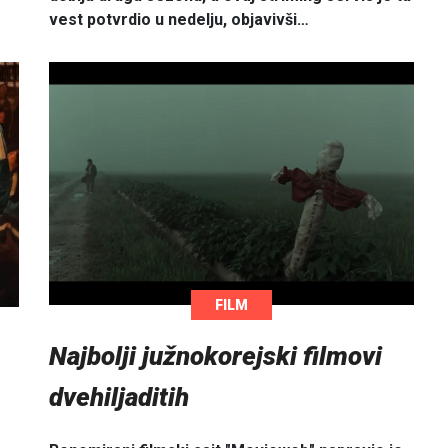
vest potvrdio u nedelju, objavivši…
FILM
Najbolji južnokorejski filmovi
dvehiljaditih