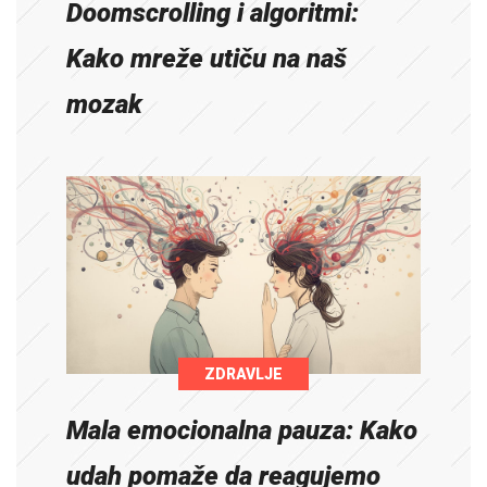
Doomscrolling i algoritmi:
Kako mreže utiču na naš
mozak
ZDRAVLJE
Mala emocionalna pauza: Kako
udah pomaže da reagujemo