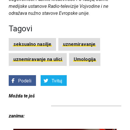
medijske ustanove Radio-televizije Vojvodine i ne
odražava nužno stavove Evropske unije.
Tagovi
seksualno nasilje
uznemiravanje
uznemiravanje na ulici
Umologija
Podeli
Tvituj
Možda te još
zanima: