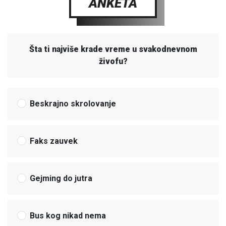
ANKETA
Šta ti najviše krade vreme u svakodnevnom
živofu?
Beskrajno skrolovanje
Faks zauvek
Gejming do jutra
Bus kog nikad nema