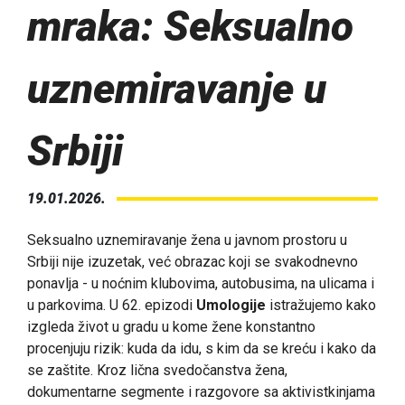
mraka: Seksualno
uznemiravanje u
Srbiji
19.01.2026.
Seksualno uznemiravanje žena u javnom prostoru u
Srbiji nije izuzetak, već obrazac koji se svakodnevno
ponavlja - u noćnim klubovima, autobusima, na ulicama i
u parkovima. U 62. epizodi
Umologije
istražujemo kako
izgleda život u gradu u kome žene konstantno
procenjuju rizik: kuda da idu, s kim da se kreću i kako da
se zaštite. Kroz lična svedočanstva žena,
dokumentarne segmente i razgovore sa aktivistkinjama