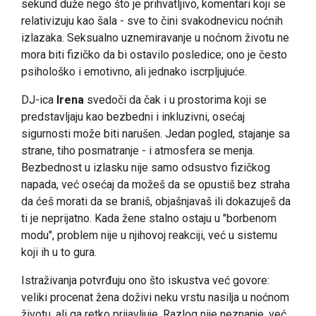
sekund duže nego što je prihvatljivo, komentari koji se
relativizuju kao šala - sve to čini svakodnevicu noćnih
izlazaka. Seksualno uznemiravanje u noćnom životu ne
mora biti fizičko da bi ostavilo posledice; ono je često
psihološko i emotivno, ali jednako iscrpljujuće.
DJ-ica
Irena
svedoči da čak i u prostorima koji se
predstavljaju kao bezbedni i inkluzivni, osećaj
sigurnosti može biti narušen. Jedan pogled, stajanje sa
strane, tiho posmatranje - i atmosfera se menja.
Bezbednost u izlasku nije samo odsustvo fizičkog
napada, već osećaj da možeš da se opustiš bez straha
da ćeš morati da se braniš, objašnjavaš ili dokazuješ da
ti je neprijatno. Kada žene stalno ostaju u "borbenom
modu", problem nije u njihovoj reakciji, već u sistemu
koji ih u to gura.
Istraživanja potvrđuju ono što iskustva već govore:
veliki procenat žena doživi neku vrstu nasilja u noćnom
životu, ali ga retko prijavljuje. Razlog nije neznanje, već