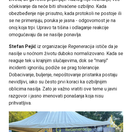
očekivanje da neće biti shvaćene ozbiljno. Kada
obezbeđenje nije prisutno, kada protokoli ne postoje ili
se ne primenjuju, poruka je jasna - odgovornost je na
onoj koja trpi. Upravo ta tišina i odlaganje reakcije
omogućavaju da se nasilje ponavlja.
Stefan Pejić
iz organizacije
Regeneracija
ističe da je
nasilje u noćnom životu duboko normalizovano. Kada se
reaguje tek u krajnjim slučajevima, dok se "manji"
incidenti ignorišu, podiže se prag tolerancije.
Dobacivanje, buljenje, nepoštovanje pristanka postaju
nevidljivi, iako su često prvi koraci ka ozbiljnijim
oblicima nasilja. Zato je važno vratiti ove teme u javni
razgovor i jasno imenovati ponašanja koja nisu
prihvatljiva.