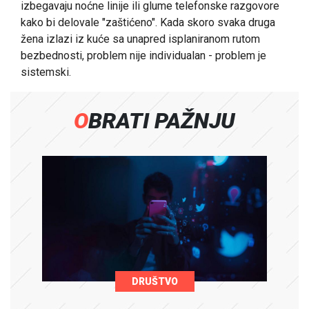
izbegavaju noćne linije ili glume telefonske razgovore
kako bi delovale "zaštićeno". Kada skoro svaka druga
žena izlazi iz kuće sa unapred isplaniranom rutom
bezbednosti, problem nije individualan - problem je
sistemski.
OBRATI PAŽNJU
DRUŠTVO