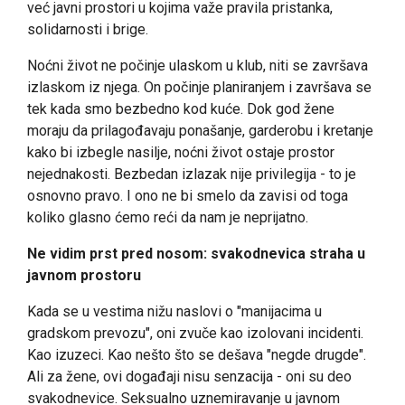
već javni prostori u kojima važe pravila pristanka,
solidarnosti i brige.
Noćni život ne počinje ulaskom u klub, niti se završava
izlaskom iz njega. On počinje planiranjem i završava se
tek kada smo bezbedno kod kuće. Dok god žene
moraju da prilagođavaju ponašanje, garderobu i kretanje
kako bi izbegle nasilje, noćni život ostaje prostor
nejednakosti. Bezbedan izlazak nije privilegija - to je
osnovno pravo. I ono ne bi smelo da zavisi od toga
koliko glasno ćemo reći da nam je neprijatno.
Ne vidim prst pred nosom: svakodnevica straha u
javnom prostoru
Kada se u vestima nižu naslovi o "manijacima u
gradskom prevozu", oni zvuče kao izolovani incidenti.
Kao izuzeci. Kao nešto što se dešava "negde drugde".
Ali za žene, ovi događaji nisu senzacija - oni su deo
svakodnevice. Seksualno uznemiravanje u javnom