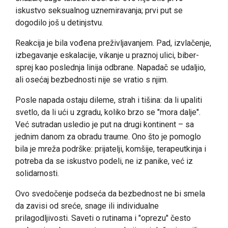
iskustvo seksualnog uznemiravanja; prvi put se
dogodilo još u detinjstvu.
Reakcija je bila vođena preživljavanjem. Pad, izvlačenje,
izbegavanje eskalacije, vikanje u praznoj ulici, biber-
sprej kao poslednja linija odbrane. Napadač se udaljio,
ali osećaj bezbednosti nije se vratio s njim.
Posle napada ostaju dileme, strah i tišina: da li upaliti
svetlo, da li ući u zgradu, koliko brzo se "mora dalje".
Već sutradan usledio je put na drugi kontinent – sa
jednim danom za obradu traume. Ono što je pomoglo
bila je mreža podrške: prijatelji, komšije, terapeutkinja i
potreba da se iskustvo podeli, ne iz panike, već iz
solidarnosti.
Ovo svedočenje podseća da bezbednost ne bi smela
da zavisi od sreće, snage ili individualne
prilagodljivosti. Saveti o rutinama i "oprezu" često