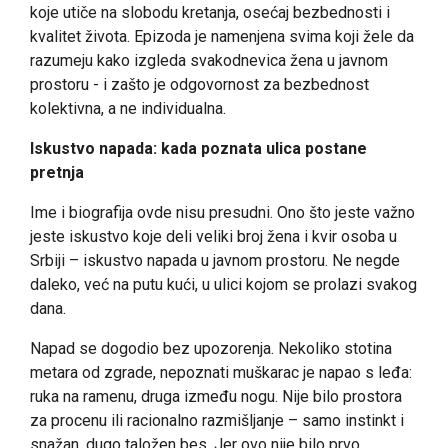
koje utiče na slobodu kretanja, osećaj bezbednosti i
kvalitet života. Epizoda je namenjena svima koji žele da
razumeju kako izgleda svakodnevica žena u javnom
prostoru - i zašto je odgovornost za bezbednost
kolektivna, a ne individualna.
Iskustvo napada: kada poznata ulica postane
pretnja
Ime i biografija ovde nisu presudni. Ono što jeste važno
jeste iskustvo koje deli veliki broj žena i kvir osoba u
Srbiji – iskustvo napada u javnom prostoru. Ne negde
daleko, već na putu kući, u ulici kojom se prolazi svakog
dana.
Napad se dogodio bez upozorenja. Nekoliko stotina
metara od zgrade, nepoznati muškarac je napao s leđa:
ruka na ramenu, druga između nogu. Nije bilo prostora
za procenu ili racionalno razmišljanje – samo instinkt i
snažan, dugo taložen bes. Jer ovo nije bilo prvo