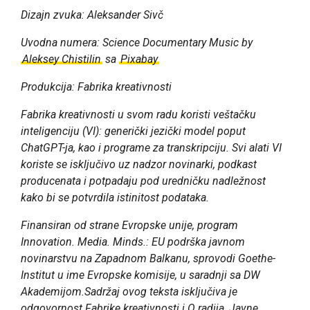
Dizajn zvuka: Aleksander Sivč
Uvodna numera: Science Documentary Music by
Aleksey Chistilin
sa
Pixabay
Produkcija: Fabrika kreativnosti
Fabrika kreativnosti u svom radu koristi veštačku
inteligenciju (VI): generički jezički model poput
ChatGPT-ja, kao i programe za transkripciju. Svi alati VI
koriste se isključivo uz nadzor novinarki, podkast
producenata i potpadaju pod uredničku nadležnost
kako bi se potvrdila istinitost podataka.
Finansiran od strane Evropske unije, program
Innovation. Media. Minds.: EU podrška javnom
novinarstvu na Zapadnom Balkanu, sprovodi Goethe-
Institut u ime Evropske komisije, u saradnji sa DW
Akademijom.Sadržaj ovog teksta isključiva je
odgovornost Fabrike kreativnosti i O radija, Javne