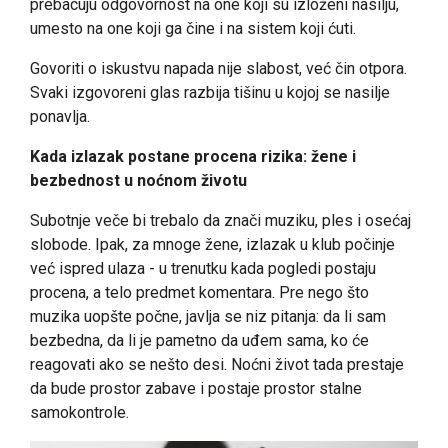
prebacuju odgovornost na one koji su izloženi nasilju,
umesto na one koji ga čine i na sistem koji ćuti.
Govoriti o iskustvu napada nije slabost, već čin otpora.
Svaki izgovoreni glas razbija tišinu u kojoj se nasilje
ponavlja.
Kada izlazak postane procena rizika: žene i
bezbednost u noćnom životu
Subotnje veče bi trebalo da znači muziku, ples i osećaj
slobode. Ipak, za mnoge žene, izlazak u klub počinje
već ispred ulaza - u trenutku kada pogledi postaju
procena, a telo predmet komentara. Pre nego što
muzika uopšte počne, javlja se niz pitanja: da li sam
bezbedna, da li je pametno da uđem sama, ko će
reagovati ako se nešto desi. Noćni život tada prestaje
da bude prostor zabave i postaje prostor stalne
samokontrole.