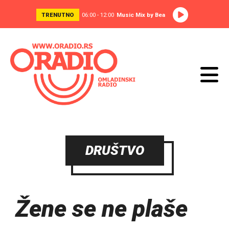
TRENUTNO
06:00 - 12:00
Music Mix by Bea
DRUŠTVO
Žene se ne plaše