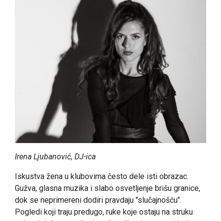
Irena Ljubanović, DJ-ica
Iskustva žena u klubovima često dele isti obrazac.
Gužva, glasna muzika i slabo osvetljenje brišu granice,
dok se neprimereni dodiri pravdaju "slučajnošću".
Pogledi koji traju predugo, ruke koje ostaju na struku