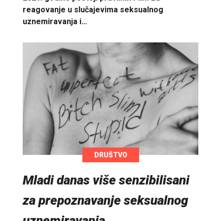
reagovanje u slučajevima seksualnog
uznemiravanja i…
DRUŠTVO
Mladi danas više senzibilisani
za prepoznavanje seksualnog
uznemiravanja