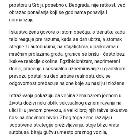
prostoru u Srbiji, posebno u Beogradu, nije retkost, već
obrazac ponašanja koji se godinama ponavlja i
normalizuje.
Iskustva žena govore o istom osećaju: o trenutku kada
telo reaguje pre razuma, kada se dah ubrza, a stomak
stegne. U autobusima, na stajalištima, u parkovima i
mračnim prolazima grada, granice se brišu - često bez
ikakve reakcije okoline. Egzibicionizam, neprimereni
dodiri, praćenje i seksualno uznemiravanje u gradskom
prevozu postali su deo urbane realnosti, dok se
odgovornost prebacuje na one koje su nasilju izložene.
Istraživanja pokazuju da većina žena barem jednom u
životu doživi neki oblik seksualnog uznemiravanja na
ulici ili u javnom prevozu, a veliki broj njih takva iskustva
nosi na dnevnom nivou. Zbog toga žene razvijaju
sopstvene strategije preživljavanja: stoje blizu vrata
autobusa, biraju gužvu umesto praznog vozila,