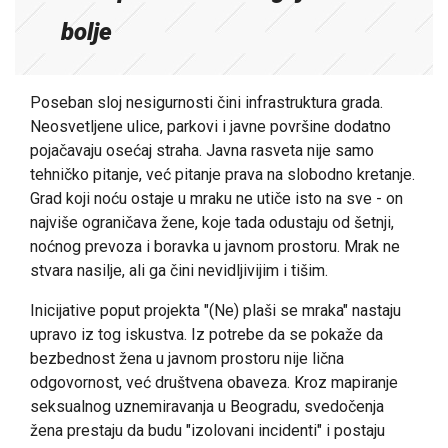
bolje
Poseban sloj nesigurnosti čini infrastruktura grada.
Neosvetljene ulice, parkovi i javne površine dodatno
pojačavaju osećaj straha. Javna rasveta nije samo
tehničko pitanje, već pitanje prava na slobodno kretanje.
Grad koji noću ostaje u mraku ne utiče isto na sve - on
najviše ograničava žene, koje tada odustaju od šetnji,
noćnog prevoza i boravka u javnom prostoru. Mrak ne
stvara nasilje, ali ga čini nevidljivijim i tišim.
Inicijative poput projekta "(Ne) plaši se mraka" nastaju
upravo iz tog iskustva. Iz potrebe da se pokaže da
bezbednost žena u javnom prostoru nije lična
odgovornost, već društvena obaveza. Kroz mapiranje
seksualnog uznemiravanja u Beogradu, svedočenja
žena prestaju da budu "izolovani incidenti" i postaju