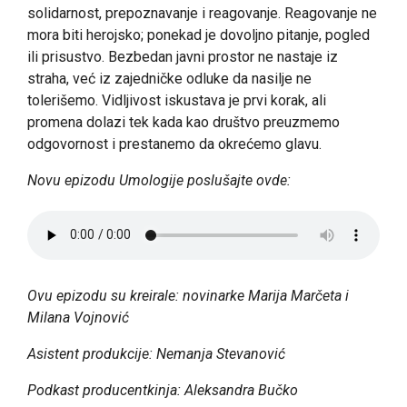
solidarnost, prepoznavanje i reagovanje. Reagovanje ne
mora biti herojsko; ponekad je dovoljno pitanje, pogled
ili prisustvo. Bezbedan javni prostor ne nastaje iz
straha, već iz zajedničke odluke da nasilje ne
tolerišemo. Vidljivost iskustava je prvi korak, ali
promena dolazi tek kada kao društvo preuzmemo
odgovornost i prestanemo da okrećemo glavu.
Novu epizodu Umologije poslušajte ovde:
Ovu epizodu su kreirale: novinarke Marija Marčeta i
Milana Vojnović
Asistent produkcije: Nemanja Stevanović
Podkast producentkinja: Aleksandra Bučko