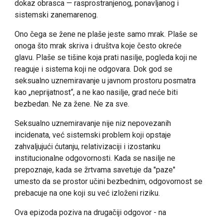
dokaz obrasca — rasprostranjenog, ponavljanog i
sistemski zanemarenog.
Ono čega se žene ne plaše jeste samo mrak. Plaše se
onoga što mrak skriva i društva koje često okreće
glavu. Plaše se tišine koja prati nasilje, pogleda koji ne
reaguje i sistema koji ne odgovara. Dok god se
seksualno uznemiravanje u javnom prostoru posmatra
kao „neprijatnost“, a ne kao nasilje, grad neće biti
bezbedan. Ne za žene. Ne za sve.
Seksualno uznemiravanje nije niz nepovezanih
incidenata, već sistemski problem koji opstaje
zahvaljujući ćutanju, relativizaciji i izostanku
institucionalne odgovornosti. Kada se nasilje ne
prepoznaje, kada se žrtvama savetuje da "paze"
umesto da se prostor učini bezbednim, odgovornost se
prebacuje na one koji su već izloženi riziku.
Ova epizoda poziva na drugačiji odgovor - na