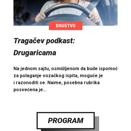
DRUŠTVO
Tragačev podkast:
Drugaricama
Na jednom sajtu, osmišljenom da bude ispomoć
za polaganje vozačkog ispita, moguće je
i razonoditi se. Naime, posebna rubrika
posvećena je…
PROGRAM