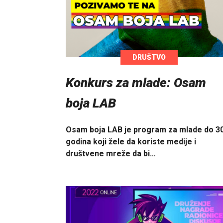
DRUŠTVO
Konkurs za mlade: Osam
boja LAB
Osam boja LAB je program za mlade do 3
godina koji žele da koriste medije i
društvene mreže da bi…