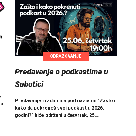
OBRAZOVANJE
Predavanje o podkastima u
Subotici
o
Predavanje i radionica pod nazivom "Zašto i
 u
kako da pokreneš svoj podkast u 2026.
godini?" biće održani u četvrtak, 25.…