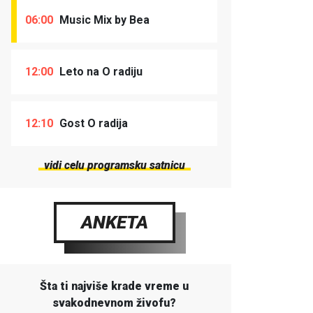
06:00
Music Mix by Bea
12:00
Leto na O radiju
12:10
Gost O radija
vidi celu programsku satnicu
ANKETA
Šta ti najviše krade vreme u
svakodnevnom živofu?