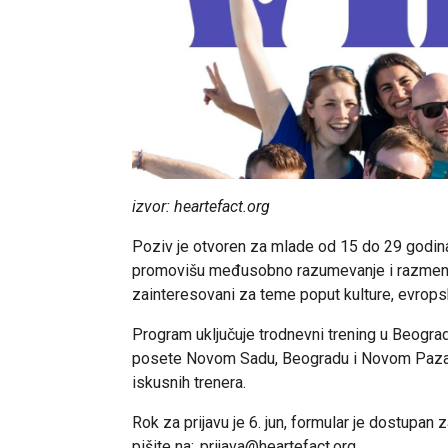
izvor: heartefact.org
Poziv je otvoren za mlade od 15 do 29 godina, 
promovišu međusobno razumevanje i razmenu 
zainteresovani za teme poput kulture, evropski
Program uključuje trodnevni trening u Beogradu
posete Novom Sadu, Beogradu i Novom Pazar
iskusnih trenera.
Rok za prijavu je 6. jun, formular je dostupan
pišite na:
prijava@heartefact.org
.