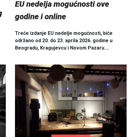
EU nedelja mogućnosti ove
g
godine i online
Treće izdanje EU nedelje mogućnosti, biće
održano od 20. do 23. aprila 2026. godine u
Beogradu, Kragujevcu i Novom Pazaru.…