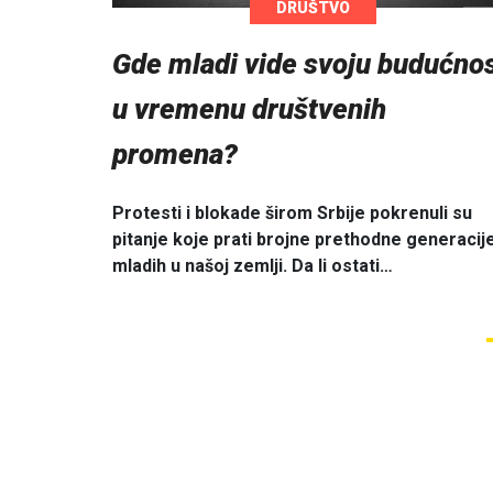
DRUŠTVO
Gde mladi vide svoju budućno
u vremenu društvenih
promena?
Protesti i blokade širom Srbije pokrenuli su
pitanje koje prati brojne prethodne generacij
mladih u našoj zemlji. Da li ostati…