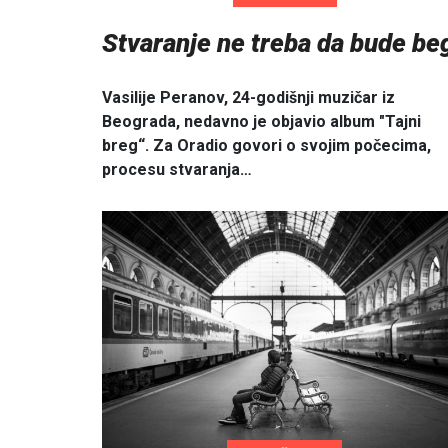
Stvaranje ne treba da bude be
Vasilije Peranov, 24-godišnji muzičar iz
Beograda, nedavno je objavio album "Tajni
breg“. Za Oradio govori o svojim počecima,
procesu stvaranja…