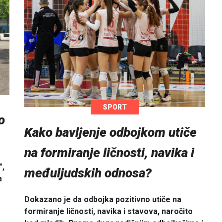
SPORT
o
Kako bavljenje odbojkom utiče
na formiranje ličnosti, navika i
",
međuljudskih odnosa?
a
Dokazano je da odbojka pozitivno utiče na
formiranje ličnosti, navika i stavova, naročito