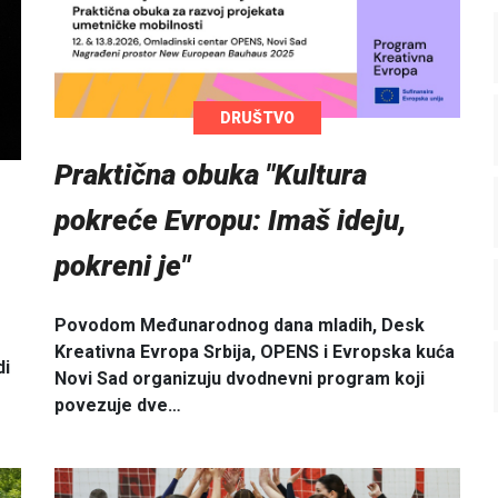
DRUŠTVO
Praktična obuka "Kultura
pokreće Evropu: Imaš ideju,
pokreni je"
Povodom Međunarodnog dana mladih, Desk
Kreativna Evropa Srbija, OPENS i Evropska kuća
di
Novi Sad organizuju dvodnevni program koji
povezuje dve…