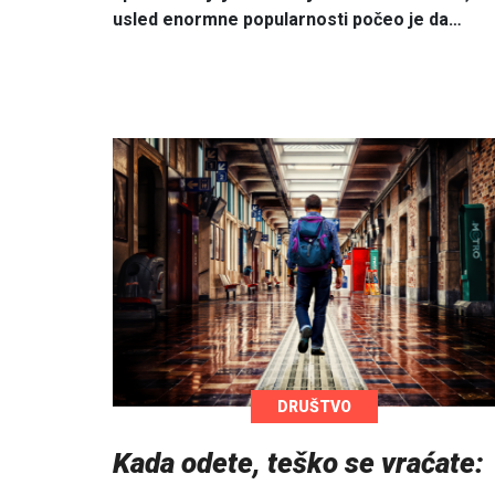
usled enormne popularnosti počeo je da…
DRUŠTVO
Kada odete, teško se vraćate: