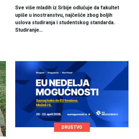
Sve više mladih iz Srbije odlučuje da fakultet
upiše u inostranstvu, najčešće zbog boljih
uslova studiranja i studentskog standarda.
Studiranje…
DRUŠTVO