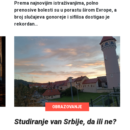
Prema najnovijim istraživanjima, polno
prenosive bolesti su u porastu širom Evrope, a
broj slučajeva gonoreje i sifilisa dostigao je
rekordan…
OBRAZOVANJE
Studiranje van Srbije, da ili ne?