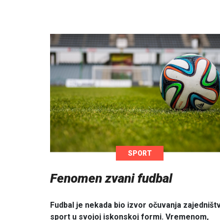
SPORT
Fenomen zvani fudbal
Fudbal je nekada bio izvor očuvanja zajedništv
sport u svojoj iskonskoj formi. Vremenom,