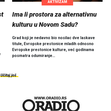
AKTIVIZAM
Ima li prostora za alternativnu
st
kulturu u Novom Sadu?
Grad koji je nedavno bio nosilac dve laskave
titule, Evropske prestonice mladih odnosno
Evropske prestonice kulture, već godinama
e
posmatra odumiranje…
Učitaj još