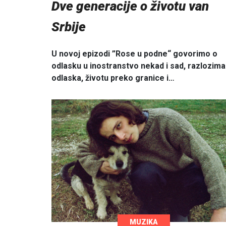
Dve generacije o životu van
Srbije
U novoj epizodi ”Rose u podne“ govorimo o
odlasku u inostranstvo nekad i sad, razlozima
odlaska, životu preko granice i…
MUZIKA