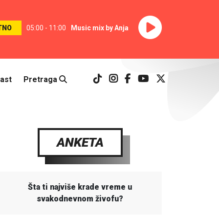
TNO
05:00 - 11:00
Music mix by Anja
ast
Pretraga
ANKETA
Šta ti najviše krade vreme u
svakodnevnom živofu?