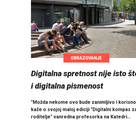
OBRAZOVANJE
Digitalna spretnost nije isto št
i digitalna pismenost
"Možda nekome ovo bude zanimljivo i korisno
kaže o svojoj maloj ediciji "Digitalni kompas z
roditelje" vanredna profesorka na Katedri…