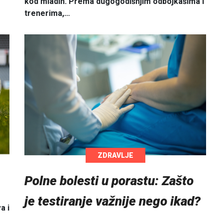
kod mladih. Prema dugogodišnjim odbojkašima i
trenerima,…
ZDRAVLJE
Polne bolesti u porastu: Zašto
je testiranje važnije nego ikad?
a i