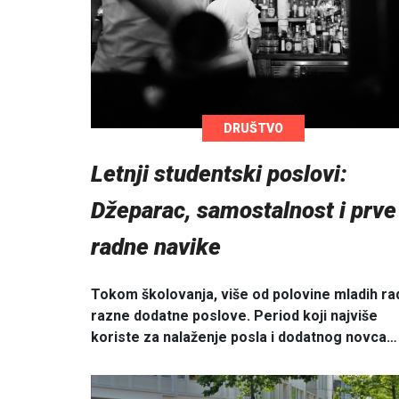
DRUŠTVO
Letnji studentski poslovi:
Džeparac, samostalnost i prve
radne navike
Tokom školovanja, više od polovine mladih ra
razne dodatne poslove. Period koji najviše
koriste za nalaženje posla i dodatnog novca…