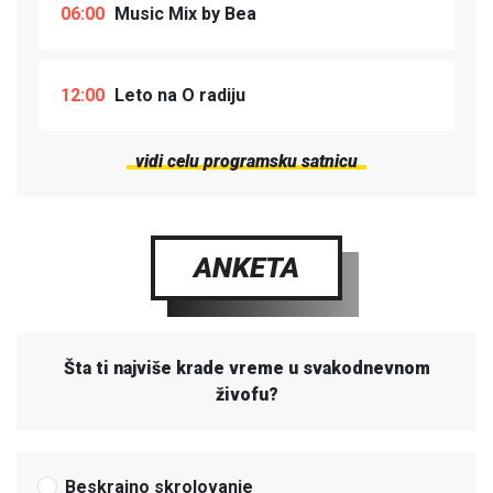
06:00
Music Mix by Bea
12:00
Leto na O radiju
vidi celu programsku satnicu
ANKETA
Šta ti najviše krade vreme u svakodnevnom
živofu?
Beskrajno skrolovanje