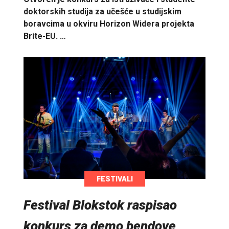
doktorskih studija za učešće u studijskim
boravcima u okviru Horizon Widera projekta
Brite-EU. …
FESTIVALI
Festival Blokstok raspisao
konkurs za demo bendove