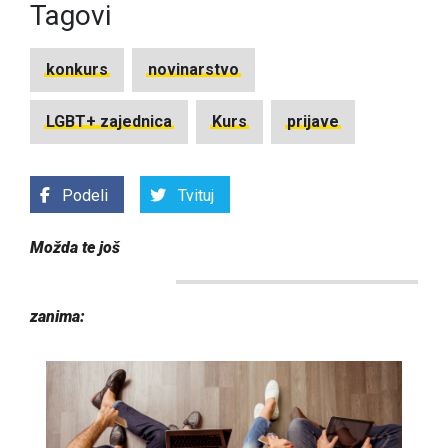
Tagovi
konkurs
novinarstvo
LGBT+ zajednica
Kurs
prijave
Podeli
Tvituj
Možda te još
zanima: