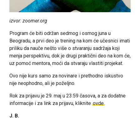
izvor: zoomer.org
Program će biti održan sedmog i osmog juna u
Beogradu, a prvi deo je trening na kom će učesnici imati
priliku da nauče nešto više o stvaranju sadržaja koji
menja perspektivu, dok je drugi praktični deo na kom će,
uz pomoć mentora, moći da stvaraju vlastiti projekat.
Ovo nije kurs samo za novinare i prethodno iskustvo
nije neophodno, ali je poželjno.
Rok za prijavu je 29. maj u 23:59 časova, a za dodatne
informacije i za link za prijavu, kliknite
ovde
.
J. B.