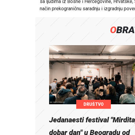
sa ljudima iz Bosne i Hercegovine, Hrvatske, S
način prekograničnu saradnju i izgradnju pove
OBR
DRUŠTVO
Jedanaesti festival "Mirdita
dobar dan" u Beogradu od