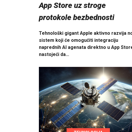
App Store uz stroge
protokole bezbednosti
Tehnološki gigant Apple aktivno razvija n
sistem koji će omogućiti integraciju
naprednih AI agenata direktno u App Stor
nastojeći da…