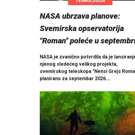
TEHNOLOGIJA
NASA ubrzava planove:
Svemirska opservatorija
"Roman" poleće u septembr
NASA je zvanično potvrdila da je lansiranj
njenog sledećeg velikog projekta,
svemirskog teleskopa "Nensi Grejs Roma
planirano za septembar 2026.…