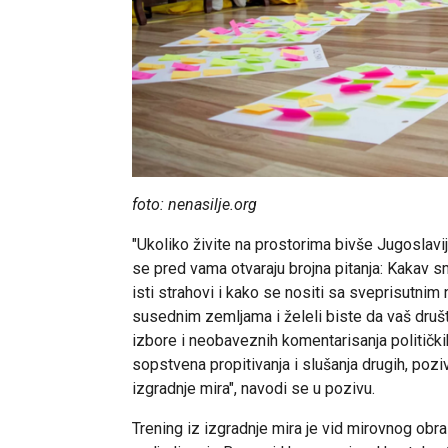
foto: nenasilje.org
"Ukoliko živite na prostorima bivše Jugoslavij
se pred vama otvaraju brojna pitanja: Kakav s
isti strahovi i kako se nositi sa sveprisutnim
susednim zemljama i želeli biste da vaš druš
izbore i neobaveznih komentarisanja politički
sopstvena propitivanja i slušanja drugih, poz
izgradnje mira", navodi se u pozivu.
Trening iz izgradnje mira je vid mirovnog obra