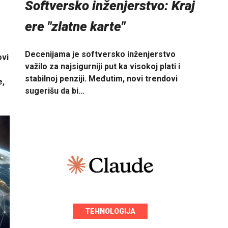
Softversko inženjerstvo: Kraj
ere "zlatne karte"
Decenijama je softversko inženjerstvo
ovi
važilo za najsigurniji put ka visokoj plati i
stabilnoj penziji. Međutim, novi trendovi
e,
sugerišu da bi…
TEHNOLOGIJA