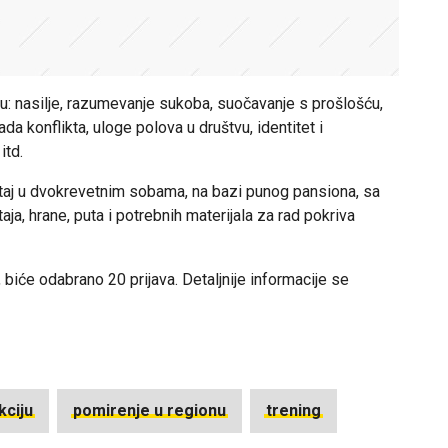
u: nasilje, razumevanje sukoba, suočavanje s prošlošću,
ada konflikta, uloge polova u društvu, identitet i
itd.
aj u dvokrevetnim sobama, na bazi punog pansiona, sa
, hrane, puta i potrebnih materijala za rad pokriva
biće odabrano 20 prijava. Detaljnije informacije se
kciju
pomirenje u regionu
trening