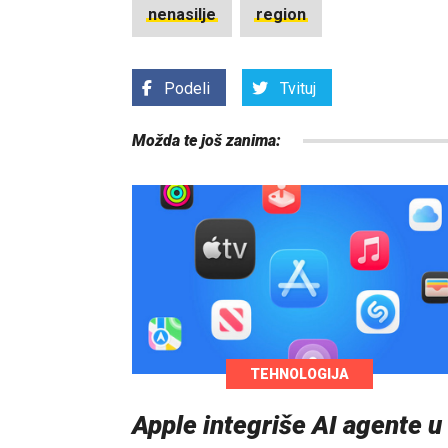
nenasilje
region
Podeli
Tvituj
Možda te još zanima:
TEHNOLOGIJA
Apple integriše AI agente u