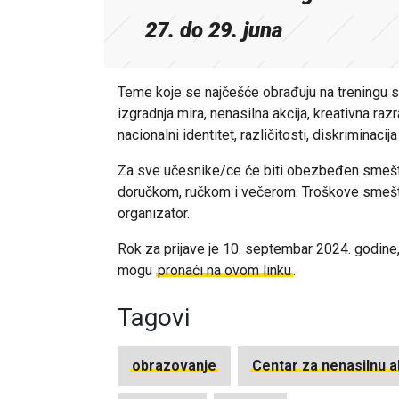
27. do 29. juna
Teme koje se najčešće obrađuju na treningu s
izgradnja mira, nenasilna akcija, kreativna razr
nacionalni identitet, različitosti, diskriminacija 
Za sve učesnike/ce će biti obezbeđen smešt
doručkom, ručkom i večerom. Troškove smeštaja
organizator.
Rok za prijave je 10. septembar 2024. godine, 
mogu
pronaći na ovom linku
.
Tagovi
obrazovanje
Centar za nenasilnu a