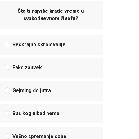
Šta ti najviše krade vreme u
svakodnevnom živofu?
Beskrajno skrolovanje
Faks zauvek
Gejming do jutra
Bus kog nikad nema
Večno spremanje sobe