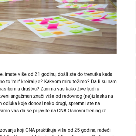
e, imate više od 21 godinu, došli ste do trenutka kada
mo to 'mir' kreirali/e? Kakvom miru težimo? Da li su nam
 nasiljem u društvu? Zanima vas kako žive ljudi u
tveni angažman znači više od redovnog (ne)izlaska na
h odluka koje donosi neko drugi, spremni ste na
ivamo vas da se prijavite na CNA Osnovni trening iz
zovanja koji CNA praktikuje više od 25 godina, radeći