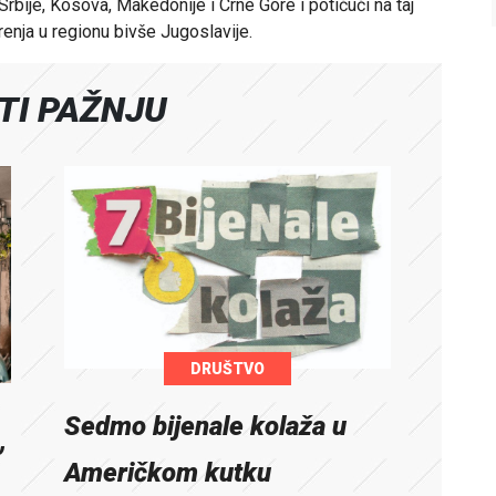
rbije, Kosova, Makedonije i Crne Gore i potičući na taj
renja u regionu bivše Jugoslavije.
ATI PAŽNJU
DRUŠTVO
Sedmo bijenale kolaža u
,
Američkom kutku