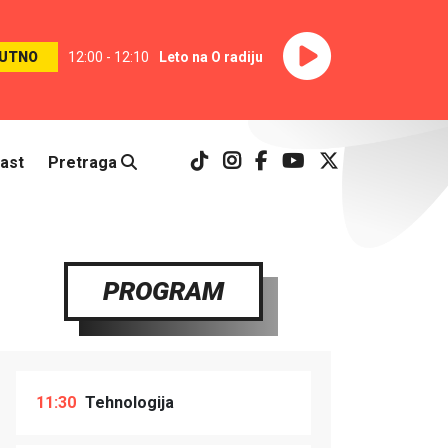
UTNO
12:00 - 12:10
Leto na O radiju
ast
Pretraga
PROGRAM
11:30
Tehnologija