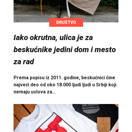
DRUŠTVO
Iako okrutna, ulica je za
beskućnike jedini dom i mesto
za rad
Prema popisu iz 2011. godine, beskućnici čine
najveći deo od oko 18.000 ljudi ljudi u Srbiji koji
nemaju uslova za…