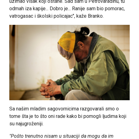
uzimao višak koji ostane. Sad sam u Petrovaradinu, tu
odmah iza kapije... Dobro je... Ranije sam bio pomorac,
vatrogasac i školski policajac", kaže Branko.
Sa našim mladim sagovornicima razgovarali smo o
tome šta je to što oni rade kako bi pomogli ljudima koji
su najugroženiji.
"Pošto trenutno nisam u situaciji da mogu da im