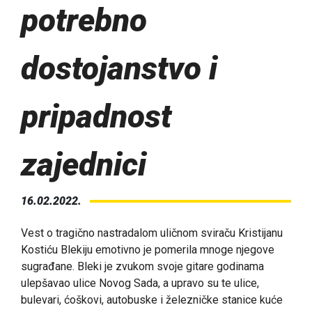
potrebno
dostojanstvo i
pripadnost
zajednici
16.02.2022.
Vest o tragično nastradalom uličnom sviraču Kristijanu
Kostiću Blekiju emotivno je pomerila mnoge njegove
sugrađane. Bleki je zvukom svoje gitare godinama
ulepšavao ulice Novog Sada, a upravo su te ulice,
bulevari, ćoškovi, autobuske i železničke stanice kuće