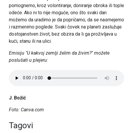
pomognemo, kroz volontiranje, doniranje obroka ili tople
odeće. Ako ni to nije moguće, ono što svaki dan
možemo da uradimo je da popričamo, da se nasmejemo
i razmenimo poglede. Svaki čovek na planeti zaslužuje
dostojanstven život, bez obzira da li ga proživljava u
kući, stanu ili na ulici.
Emisiju "U kakvoj zemlji želim da živim?" možete
poslušati u plejeru:
J. Božić
Foto: Canva.com
Tagovi