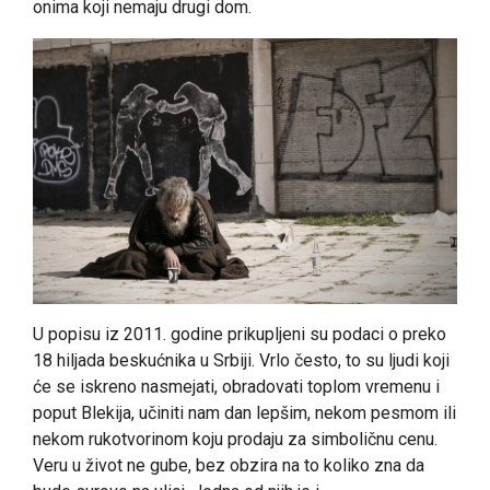
onima koji nemaju drugi dom.
U popisu iz 2011. godine prikupljeni su podaci o preko
18 hiljada beskućnika u Srbiji. Vrlo često, to su ljudi koji
će se iskreno nasmejati, obradovati toplom vremenu i
poput Blekija, učiniti nam dan lepšim, nekom pesmom ili
nekom rukotvorinom koju prodaju za simboličnu cenu.
Veru u život ne gube, bez obzira na to koliko zna da