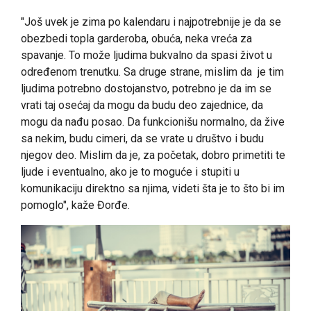
"Još uvek je zima po kalendaru i najpotrebnije je da se
obezbedi topla garderoba, obuća, neka vreća za
spavanje. To može ljudima bukvalno da spasi život u
određenom trenutku. Sa druge strane, mislim da je tim
ljudima potrebno dostojanstvo, potrebno je da im se
vrati taj osećaj da mogu da budu deo zajednice, da
mogu da nađu posao. Da funkcionišu normalno, da žive
sa nekim, budu cimeri, da se vrate u društvo i budu
njegov deo. Mislim da je, za početak, dobro primetiti te
ljude i eventualno, ako je to moguće i stupiti u
komunikaciju direktno sa njima, videti šta je to što bi im
pomoglo", kaže Đorđe.