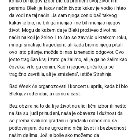
koliko bi njegov izbor bio da promeni svoj život tim
parama. Bleki je takav način života kakav je vodio i hteo
da vodi na taj način. Ja sam njega cenio baš takvog
kakav je bio, ne bih ga menjao i ne bih menjao njegov
život. Mogu da kažem da je Bleki proživeo život na
način na koji je želeo. I to što se završio u kratkom roku,
mnogi smatraju tragedijom, ali kada bismo njega pitali
ovo isto pitanje, možda bi nas iznenadio odgovor. Ovo
jeste tragičan kraj i zato ga žalimo, ali ja ga ne žalim kao
čoveka, vrlo ga cenim. Kao i njegovu priču koja se
tragično završila, ali je smislena", ističe Strahinja.
Bad Week će organozovati i koncert u aprilu, kada bi bio
Blekijev rođendan, a njemu u čast.
Bez obzira na to da li je život na ulici lični izbor ili nešto
na šta su ljudi prinuđeni, naša je obaveza i dužnost da
se prema svakom građanu i građanki odnosimo sa
poštovanjem, da ne ugrozimo ničiji život ili bezbednost
našim delima. Još je bolje ako možemo da