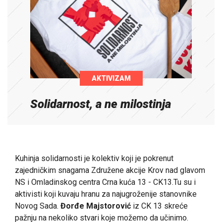
AKTIVIZAM
Solidarnost, a ne milostinja
Kuhinja solidarnosti je kolektiv koji je pokrenut
zajedničkim snagama Združene akcije Krov nad glavom
NS i Omladinskog centra Crna kuća 13 - CK13.Tu su i
aktivisti koji kuvaju hranu za najugroženije stanovnike
Novog Sada.
Đorđe Majstorović
iz CK 13 skreće
pažnju na nekoliko stvari koje možemo da učinimo.