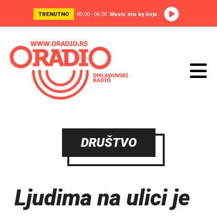
TRENUTNO
00:00 - 06:00
Music mix by Anja
DRUŠTVO
Ljudima na ulici je