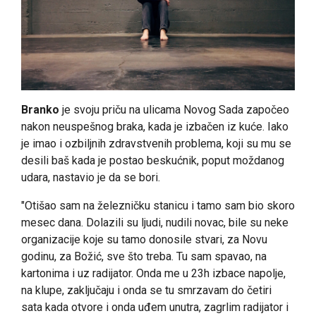
Branko
je svoju priču na ulicama Novog Sada započeo
nakon neuspešnog braka, kada je izbačen iz kuće. Iako
je imao i ozbiljnih zdravstvenih problema, koji su mu se
desili baš kada je postao beskućnik, poput moždanog
udara, nastavio je da se bori.
"Otišao sam na železničku stanicu i tamo sam bio skoro
mesec dana. Dolazili su ljudi, nudili novac, bile su neke
organizacije koje su tamo donosile stvari, za Novu
godinu, za Božić, sve što treba. Tu sam spavao, na
kartonima i uz radijator. Onda me u 23h izbace napolje,
na klupe, zaključaju i onda se tu smrzavam do četiri
sata kada otvore i onda uđem unutra, zagrlim radijator i