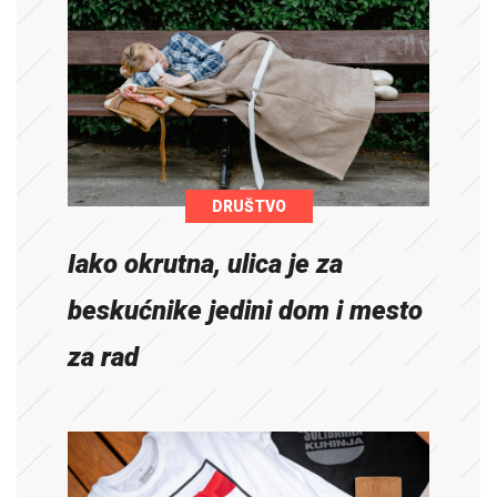
DRUŠTVO
Iako okrutna, ulica je za
beskućnike jedini dom i mesto
za rad