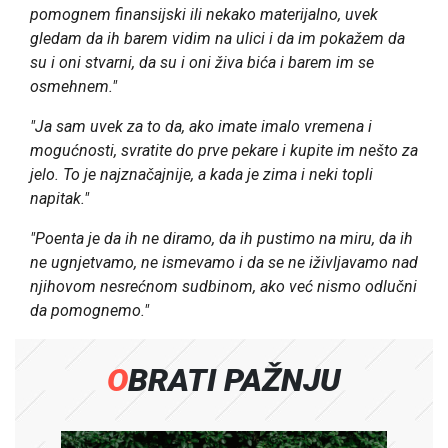
pomognem finansijski ili nekako materijalno, uvek
gledam da ih barem vidim na ulici i da im pokažem da
su i oni stvarni, da su i oni živa bića i barem im se
osmehnem."
"Ja sam uvek za to da, ako imate imalo vremena i
mogućnosti, svratite do prve pekare i kupite im nešto za
jelo. To je najznačajnije, a kada je zima i neki topli
napitak."
"Poenta je da ih ne diramo, da ih pustimo na miru, da ih
ne ugnjetvamo, ne ismevamo i da se ne iživljavamo nad
njihovom nesrećnom sudbinom, ako već nismo odlučni
da pomognemo."
OBRATI PAŽNJU