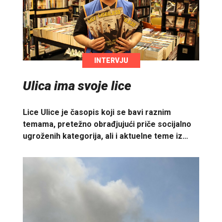
INTERVJU
Ulica ima svoje lice
Lice Ulice je časopis koji se bavi raznim
temama, pretežno obrađjujući priče socijalno
ugroženih kategorija, ali i aktuelne teme iz…