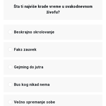
Šta ti najviše krade vreme u svakodnevnom
živofu?
Beskrajno skrolovanje
Faks zauvek
Gejming do jutra
Bus kog nikad nema
Večno spremanje sobe