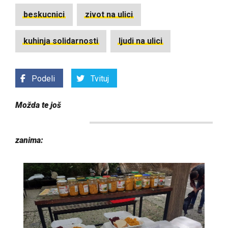
beskucnici
zivot na ulici
kuhinja solidarnosti
ljudi na ulici
Podeli
Tvituj
Možda te još
zanima: