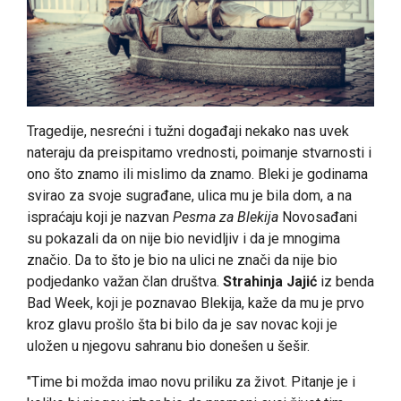
Tragedije, nesrećni i tužni događaji nekako nas uvek
nateraju da preispitamo vrednosti, poimanje stvarnosti i
ono što znamo ili mislimo da znamo. Bleki je godinama
svirao za svoje sugrađane, ulica mu je bila dom, a na
ispraćaju koji je nazvan
Pesma za Blekija
Novosađani
su pokazali da on nije bio nevidljiv i da je mnogima
značio. Da to što je bio na ulici ne znači da nije bio
podjedanko važan član društva.
Strahinja Jajić
iz benda
Bad Week, koji je poznavao Blekija, kaže da mu je prvo
kroz glavu prošlo šta bi bilo da je sav novac koji je
uložen u njegovu sahranu bio donešen u šešir.
"Time bi možda imao novu priliku za život. Pitanje je i