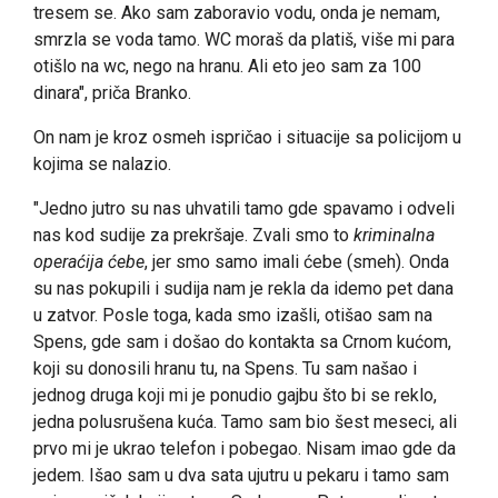
tresem se. Ako sam zaboravio vodu, onda je nemam,
smrzla se voda tamo. WC moraš da platiš, više mi para
otišlo na wc, nego na hranu. Ali eto jeo sam za 100
dinara", priča Branko.
On nam je kroz osmeh ispričao i situacije sa policijom u
kojima se nalazio.
"Jedno jutro su nas uhvatili tamo gde spavamo i odveli
nas kod sudije za prekršaje. Zvali smo to
kriminalna
operaćija ćebe
, jer smo samo imali ćebe (smeh). Onda
su nas pokupili i sudija nam je rekla da idemo pet dana
u zatvor. Posle toga, kada smo izašli, otišao sam na
Spens, gde sam i došao do kontakta sa Crnom kućom,
koji su donosili hranu tu, na Spens. Tu sam našao i
jednog druga koji mi je ponudio gajbu što bi se reklo,
jedna polusrušena kuća. Tamo sam bio šest meseci, ali
prvo mi je ukrao telefon i pobegao. Nisam imao gde da
jedem. Išao sam u dva sata ujutru u pekaru i tamo sam