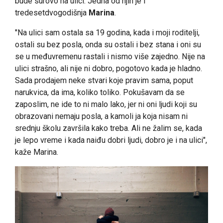
bude surovo na ulici. Jedna od njih je i
tredesetdvogodišnja
Marina
.
"Na ulici sam ostala sa 19 godina, kada i moji roditelji,
ostali su bez posla, onda su ostali i bez stana i oni su
se u međuvremenu rastali i nismo više zajedno. Nije na
ulici strašno, ali nije ni dobro, pogotovo kada je hladno.
Sada prodajem neke stvari koje pravim sama, poput
narukvica, da ima, koliko toliko. Pokušavam da se
zaposlim, ne ide to ni malo lako, jer ni oni ljudi koji su
obrazovani nemaju posla, a kamoli ja koja nisam ni
srednju školu završila kako treba. Ali ne žalim se, kada
je lepo vreme i kada naiđu dobri ljudi, dobro je i na ulici",
kaže Marina.