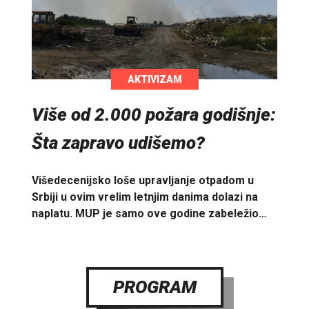
AKTIVIZAM
Više od 2.000 požara godišnje:
Šta zapravo udišemo?
Višedecenijsko loše upravljanje otpadom u
Srbiji u ovim vrelim letnjim danima dolazi na
naplatu. MUP je samo ove godine zabeležio…
PROGRAM