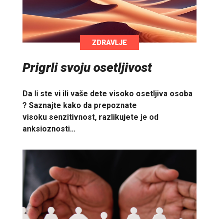
ZDRAVLJE
Prigrli svoju osetljivost
Da li ste vi ili vaše dete visoko osetljiva osoba
? Saznajte kako da prepoznate
visoku senzitivnost, razlikujete je od
anksioznosti…