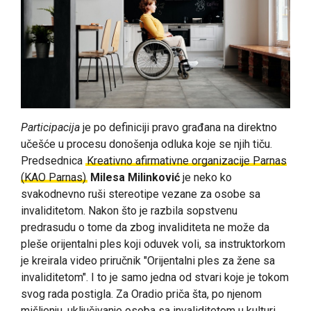
Participacija
je po definiciji pravo građana na direktno
učešće u procesu donošenja odluka koje se njih tiču.
Predsednica
Kreativno afirmativne organizacije Parnas
(KAO Parnas)
Milesa Milinković
je neko ko
svakodnevno ruši stereotipe vezane za osobe sa
invaliditetom. Nakon što je razbila sopstvenu
predrasudu o tome da zbog invaliditeta ne može da
pleše orijentalni ples koji oduvek voli, sa instruktorkom
je kreirala video priručnik "Orijentalni ples za žene sa
invaliditetom". I to je samo jedna od stvari koje je tokom
svog rada postigla. Za Oradio priča šta, po njenom
mišljenju, uključivanje osoba sa invaliditetom u kulturi