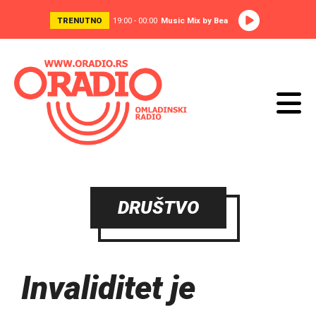
TRENUTNO
19:00 - 00:00
Music Mix by Bea
DRUŠTVO
Invaliditet je