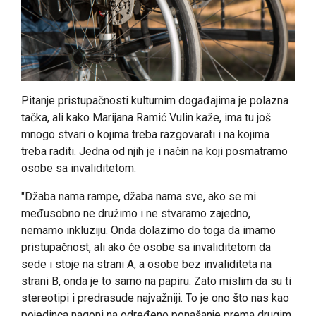
Pitanje pristupačnosti kulturnim događajima je polazna
tačka, ali kako Marijana Ramić Vulin kaže, ima tu još
mnogo stvari o kojima treba razgovarati i na kojima
treba raditi. Jedna od njih je i način na koji posmatramo
osobe sa invaliditetom.
"Džaba nama rampe, džaba nama sve, ako se mi
međusobno ne družimo i ne stvaramo zajedno,
nemamo inkluziju. Onda dolazimo do toga da imamo
pristupačnost, ali ako će osobe sa invaliditetom da
sede i stoje na strani A, a osobe bez invaliditeta na
strani B, onda je to samo na papiru. Zato mislim da su ti
stereotipi i predrasude najvažniji. To je ono što nas kao
pojedinca nagoni na određeno ponašanje prema drugim