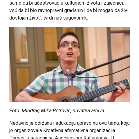
samo da bi učestvovao u kulturnom životu i zajednici,
već da bi bio ravnopravni građanin i da bi mogao da živi
dostojan život", tvrdi naš sagovornik.
Foto: Miodrag Mika Petrović, privatna arhiva
Nedavno je održana i edukacija upravo na ovu temu, koju
je organizovala Kreativna afirmativna organizacija
Parnas, u saradnji sa Asocijacijom Kulturanova. U