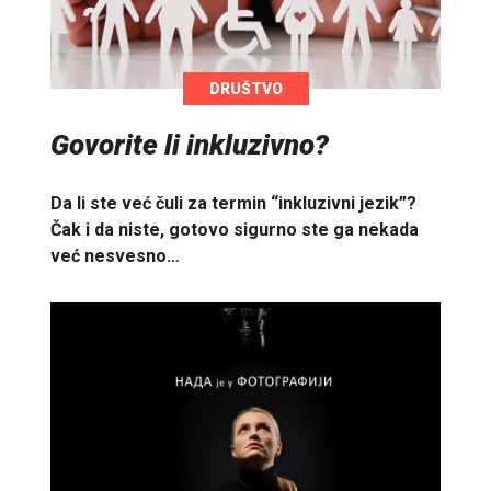
DRUŠTVO
Govorite li inkluzivno?
Da li ste već čuli za termin “inkluzivni jezik”?
Čak i da niste, gotovo sigurno ste ga nekada
već nesvesno…