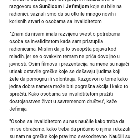
razgovoru sa
Sunčicom
i
Jefimijom
koje su bile na
radionici, saznali smo da su otkrile mnogo novih i
korisnih stvari o osobama sa invaliditetom.
"
Znam da nisam imala razvijenu svest o potrebama
osoba sa invaliditetom kada sam pristupila
radionicama. Mislim da je to sveopšta pojava kod
mladih, jer se o ovakvim temam ne priča dovoljno u
javnosti. Osim filmova i prezentacija, na mene su najjači
utisak ostavile greške koje se dešavaju ljudima koji
žele da pomognu ili volontiraju. Razgovori o tome kako
jedna dobra namera može biti pogrešna akcija i kako to
sprečiti. Kako osobama sa invalidtitetom pružiti
dostojanstven život u savremenom društvu", kaže
Jefimija.
"Osobe sa invaliditetom su nas naučile kako treba da
im se obraćamo, kako treba da pričamo o njima i ukazali
su nam na greške koje pravimo svakodnevno. Naučili su