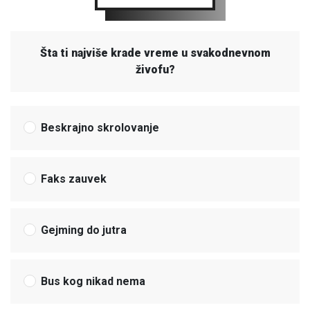
Šta ti najviše krade vreme u svakodnevnom
živofu?
Beskrajno skrolovanje
Faks zauvek
Gejming do jutra
Bus kog nikad nema