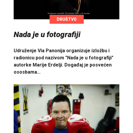
DRUŠTVO
Nada je u fotografiji
Udruženje Via Panonija organizuje izložbu i
radionicu pod nazivom "Nada je u fotografiji"
autorke Marije Erdelji. Događaj je posvećen
ososbama…