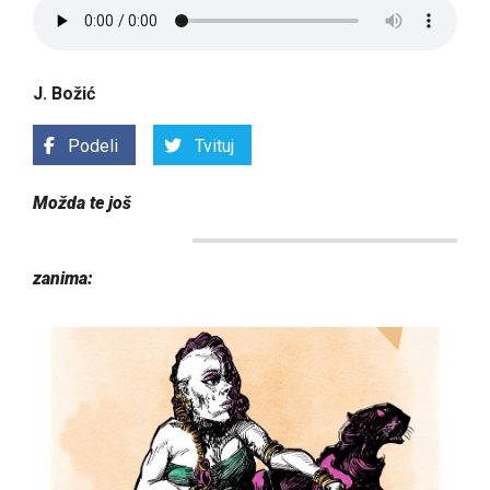
J. Božić
Podeli
Tvituj
Možda te još
zanima: