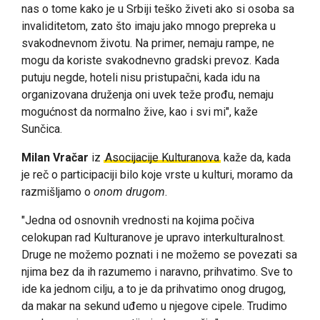
nas o tome kako je u Srbiji teško živeti ako si osoba sa
invaliditetom, zato što imaju jako mnogo prepreka u
svakodnevnom životu. Na primer, nemaju rampe, ne
mogu da koriste svakodnevno gradski prevoz. Kada
putuju negde, hoteli nisu pristupačni, kada idu na
organizovana druženja oni uvek teže prođu, nemaju
mogućnost da normalno žive, kao i svi mi", kaže
Sunčica.
Milan Vračar
iz
Asocijacije Kulturanova
kaže da, kada
je reč o participaciji bilo koje vrste u kulturi, moramo da
razmišljamo o
onom drugom
.
"Jedna od osnovnih vrednosti na kojima počiva
celokupan rad Kulturanove je upravo interkulturalnost.
Druge ne možemo poznati i ne možemo se povezati sa
njima bez da ih razumemo i naravno, prihvatimo. Sve to
ide ka jednom cilju, a to je da prihvatimo onog drugog,
da makar na sekund uđemo u njegove cipele. Trudimo