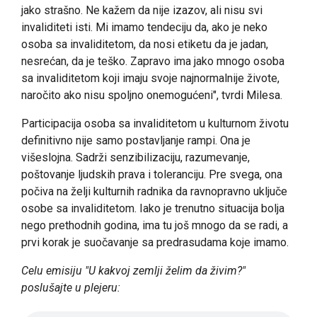
jako strašno. Ne kažem da nije izazov, ali nisu svi
invaliditeti isti. Mi imamo tendeciju da, ako je neko
osoba sa invaliditetom, da nosi etiketu da je jadan,
nesrećan, da je teško. Zapravo ima jako mnogo osoba
sa invaliditetom koji imaju svoje najnormalnije živote,
naročito ako nisu spoljno onemogućeni", tvrdi Milesa.
Participacija osoba sa invaliditetom u kulturnom životu
definitivno nije samo postavljanje rampi. Ona je
višeslojna. Sadrži senzibilizaciju, razumevanje,
poštovanje ljudskih prava i toleranciju. Pre svega, ona
počiva na želji kulturnih radnika da ravnopravno uključe
osobe sa invaliditetom. Iako je trenutno situacija bolja
nego prethodnih godina, ima tu još mnogo da se radi, a
prvi korak je suočavanje sa predrasudama koje imamo.
Celu emisiju "U kakvoj zemlji želim da živim?"
poslušajte u plejeru: