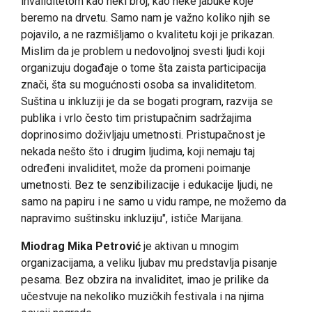
invaliditetom kao neki broj, kao neke jabuke koje
beremo na drvetu. Samo nam je važno koliko njih se
pojavilo, a ne razmišljamo o kvalitetu koji je prikazan.
Mislim da je problem u nedovoljnoj svesti ljudi koji
organizuju događaje o tome šta zaista participacija
znači, šta su mogućnosti osoba sa invaliditetom.
Suština u inkluziji je da se bogati program, razvija se
publika i vrlo često tim pristupačnim sadržajima
doprinosimo doživljaju umetnosti. Pristupačnost je
nekada nešto što i drugim ljudima, koji nemaju taj
određeni invaliditet, može da promeni poimanje
umetnosti. Bez te senzibilizacije i edukacije ljudi, ne
samo na papiru i ne samo u vidu rampe, ne možemo da
napravimo suštinsku inkluziju", ističe Marijana.
Miodrag Mika Petrović
je aktivan u mnogim
organizacijama, a veliku ljubav mu predstavlja pisanje
pesama. Bez obzira na invaliditet, imao je prilike da
učestvuje na nekoliko muzičkih festivala i na njima