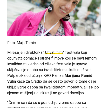
Foto: Maja Tomić
Milesa je i direktorka "
Uhvati film
" festivala koji
obuhvata domaće i strane filmove koji se bavi temom
invalidnosti. Jedan od ciljeva festivala je upravo
uključivanje osoba sa invaliditetom u kulturni život.
Potparolka udruženja KAO Parnas
Marijana Ramić
Vulin
kaže za Oradio da se često
govori o tome da je
uključivanje osoba sa invaliditetom imperativ, ali se, po
njenom mišljenju, o inkluziji ne govori dovoljno.
"Čini mi se i da su u poslednje vreme osobe sa