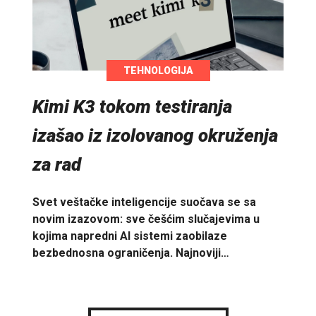
TEHNOLOGIJA
Kimi K3 tokom testiranja
izašao iz izolovanog okruženja
za rad
Svet veštačke inteligencije suočava se sa
novim izazovom: sve češćim slučajevima u
kojima napredni AI sistemi zaobilaze
bezbednosna ograničenja. Najnoviji…