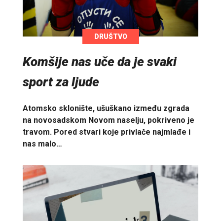
DRUŠTVO
Komšije nas uče da je svaki
sport za ljude
Atomsko sklonište, ušuškano između zgrada
na novosadskom Novom naselju, pokriveno je
travom. Pored stvari koje privlače najmlađe i
nas malo…