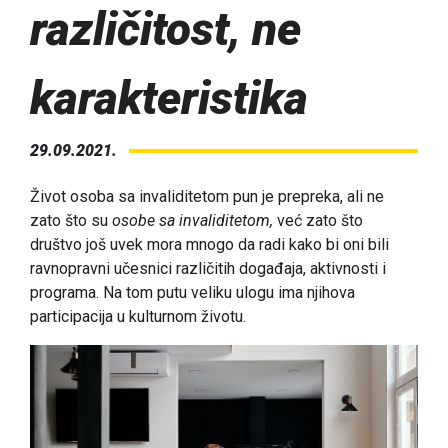
različitost, ne
karakteristika
29.09.2021.
Život osoba sa invaliditetom pun je prepreka, ali ne
zato što su
osobe sa invaliditetom,
već zato što
društvo još uvek mora mnogo da radi kako bi oni bili
ravnopravni učesnici različitih događaja, aktivnosti i
programa. Na tom putu veliku ulogu ima njihova
participacija u kulturnom životu.