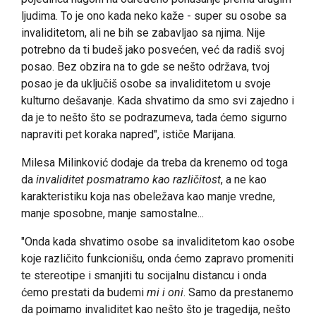
ljudima. To je ono kada neko kaže - super su osobe sa
invaliditetom, ali ne bih se zabavljao sa njima. Nije
potrebno da ti budeš jako posvećen, već da radiš svoj
posao. Bez obzira na to gde se nešto održava, tvoj
posao je da uključiš osobe sa invaliditetom u svoje
kulturno dešavanje. Kada shvatimo da smo svi zajedno i
da je to nešto što se podrazumeva, tada ćemo sigurno
napraviti pet koraka napred", ističe Marijana.
Milesa Milinković dodaje da treba da krenemo od toga
da
invaliditet posmatramo kao različitost
, a ne kao
karakteristiku koja nas obeležava kao manje vredne,
manje sposobne, manje samostalne...
"Onda kada shvatimo osobe sa invaliditetom kao osobe
koje različito funkcionišu, onda ćemo zapravo promeniti
te stereotipe i smanjiti tu socijalnu distancu i onda
ćemo prestati da budemi
mi i oni
. Samo da prestanemo
da poimamo invaliditet kao nešto što je tragedija, nešto