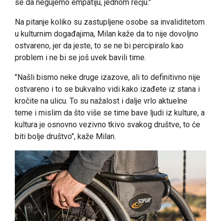
se da negujemo empatiju, jednom rečju."
Na pitanje koliko su zastupljene osobe sa invaliditetom
u kulturnim događajima, Milan kaže da to nije dovoljno
ostvareno, jer da jeste, to se ne bi percipiralo kao
problem i ne bi se još uvek bavili time.
"Našli bismo neke druge izazove, ali to definitivno nije
ostvareno i to se bukvalno vidi kako izađete iz stana i
kročite na ulicu. To su nažalost i dalje vrlo aktuelne
teme i mislim da što više se time bave ljudi iz kulture, a
kultura je osnovno vezivno tkivo svakog društve, to će
biti bolje društvo", kaže Milan.