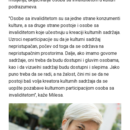
podrazumeva.
"Osobe sa invaliditetom su sa jedne strane konzumenti
kulture, a sa druge strane postoje i osobe sa
invaliditetom koje učestvuju u kreaciji kulturnih sadržaja.
Uzroci
neparticipacije
su da je kulturni sadržaj
nepristupačan, počev od toga da se održava na
nepristupačnim prostorima. Dalje, ako imamo govorne
sadržaje, oni treba da budu dostupni i gluvim osobama,
kao i da vizuelni sadržaji budu dostupni i slepima. Jako
puno treba da se radi, a na žalost, čini mi se da ne
postoji baš volja kreatora kulturnih sadržaja da se
uopšte pozabave kulturnom participacijom osoba sa
invaliditetom", kaže Milesa.