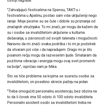
osvoji nagrade.
"Zahvaljujući festivalima na Spensu, TAKT-u i
festivalima u Apatinu, postao sam više uključeniji nego
ranije. Moje pesme su se čule i dobile su priznanja od
značajnih stručnjaka. To mi znači, jer mogu da kažem da
su i osobe sa invaliditetom uključene u kulturna
dešavanja, u zavisnosti od svojih talenata i mogućnosti.
Naravno da mi znači svaka podrška i to mi je podstrek
da stvaram još više i da napradujem. Drago mi je što
pisanom rečju mogu da razveselim ljude. Smataram da
pozitivna vibracija i energija mogu ovaj svet promeniti
na bolje", ispričao nam je Mika.
Što se tiče problema sa kojima se susreću osobe sa
invaliditetom, on posebno skreće pažnju na jedan.
"Treba omogućiti personalnu asistenciju, bez obzira na
to da li čovek ima 50 odsto ili 100 odsto invaliditeta.
Personalni asistent osobi sa invaliditetom treba ne