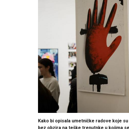
Kako bi opisala umetničke radove koje su
bez obzira na teške trenutnke u kojima s