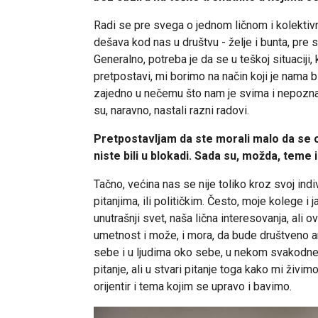
Radi se pre svega o jednom ličnom i kolektiv
dešava kod nas u društvu - želje i bunta, pre 
Generalno, potreba je da se u teškoj situaciji,
pretpostavi, mi borimo na način koji je nama
zajedno u nečemu što nam je svima i nepoznato,
su, naravno, nastali razni radovi.
Pretpostavljam da ste morali malo da se 
niste bili u blokadi. Sada su, možda, teme
Tačno, većina nas se nije toliko kroz svoj in
pitanjima, ili političkim. Često, moje kolege i 
unutrašnji svet, naša lična interesovanja, ali 
umetnost i može, i mora, da bude društveno a
sebe i u ljudima oko sebe, u nekom svakodnevn
pitanje, ali u stvari pitanje toga kako mi živi
orijentir i tema kojim se upravo i bavimo.