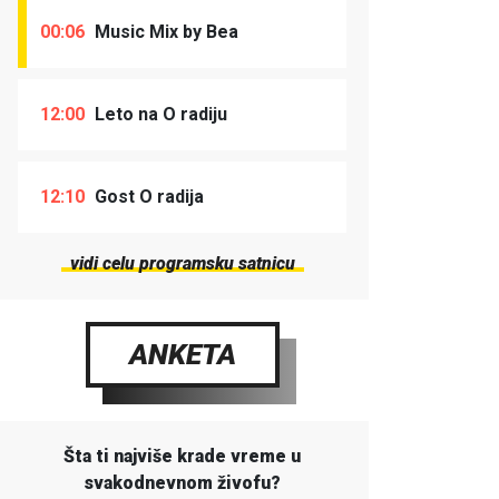
00:06
Music Mix by Bea
12:00
Leto na O radiju
12:10
Gost O radija
vidi celu programsku satnicu
ANKETA
Šta ti najviše krade vreme u
svakodnevnom živofu?