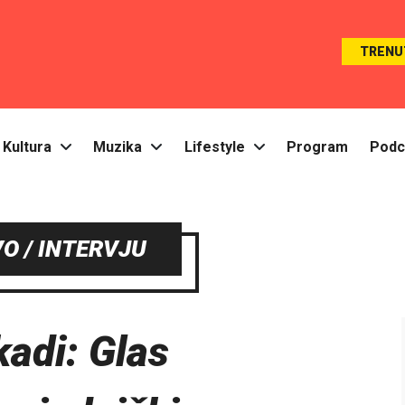
TRENU
Kultura
Muzika
Lifestyle
Program
Podc
O / INTERVJU
adi: Glas