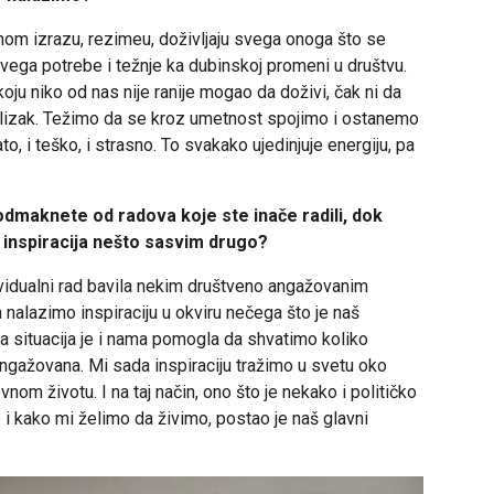
nom izrazu, rezimeu, doživljaju svega onoga što se
svega potrebe i težnje ka dubinskoj promeni u društvu.
 koju niko od nas nije ranije mogao da doživi, čak ni da
 blizak. Težimo da se kroz umetnost spojimo i ostanemo
 i teško, i strasno. To svakako ujedinjuje energiju, pa
odmaknete od radova koje ste inače radili, dok
 i inspiracija nešto sasvim drugo?
dividualni rad bavila nekim društveno angažovanim
ja nalazimo inspiraciju u okviru nečega što je naš
ova situacija je i nama pomogla da shvatimo koliko
ngažovana. Mi sada inspiraciju tražimo u svetu oko
om životu. I na taj način, ono što je nekako i političko
mo i kako mi želimo da živimo, postao je naš glavni