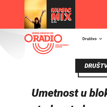
Društvo
DRUŠTV
Umetnost u blok