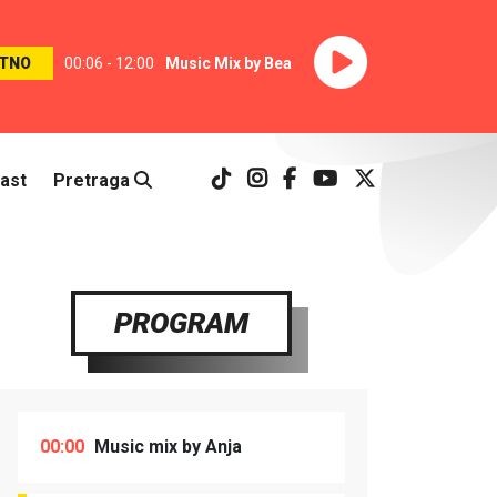
TNO
00:06 - 12:00
Music Mix by Bea
ast
Pretraga
PROGRAM
00:00
Music mix by Anja