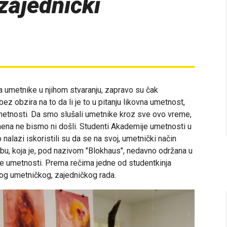
zajednički
la umetnike u njihom stvaranju, zapravo su čak
bez obzira na to da li je to u pitanju likovna umetnost,
 umetnosti. Da smo slušali umetnike kroz sve ovo vreme,
mena ne bismo ni došli. Studenti Akademije umetnosti u
lazi iskoristili su da se na svoj, umetnički način
ožbu, koja je, pod nazivom "Blokhaus", nedavno održana u
ije umetnosti. Prema rečima jedne od studentkinja
vog umetničkog, zajedničkog rada.