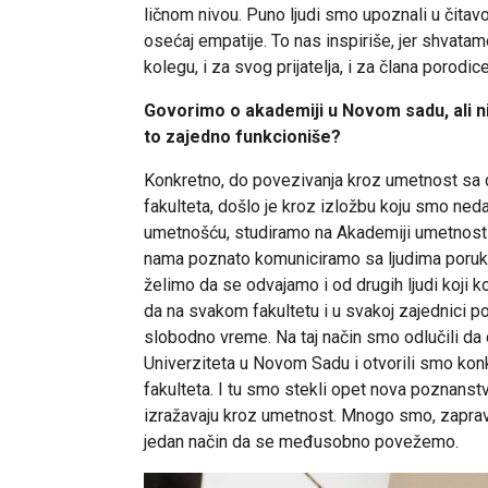
ličnom nivou. Puno ljudi smo upoznali u čitavom
osećaj empatije. To nas inspiriše, jer shvata
kolegu, i za svog prijatelja, i za člana porodi
Govorimo o akademiji u Novom sadu, ali nis
to zajedno funkcioniše?
Konkretno, do povezivanja kroz umetnost sa 
fakulteta, došlo je kroz izložbu koju smo neda
umetnošću, studiramo na Akademiji umetnosti, 
nama poznato komuniciramo sa ljudima poruku z
želimo da se odvajamo i od drugih ljudi koji 
da na svakom fakultetu i u svakoj zajednici pos
slobodno vreme. Na taj način smo odlučili da o
Univerziteta u Novom Sadu i otvorili smo konk
fakulteta. I tu smo stekli opet nova poznanstva
izražavaju kroz umetnost. Mnogo smo, zapravo,
jedan način da se međusobno povežemo.