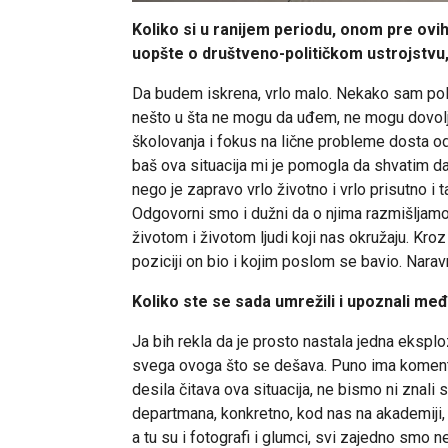
Koliko si u ranijem periodu, onom pre ovih
uopšte o društveno-političkom ustrojstvu,
Da budem iskrena, vrlo malo. Nekako sam poli
nešto u šta ne mogu da uđem, ne mogu dovol
školovanja i fokus na lične probleme dosta od
baš ova situacija mi je pomogla da shvatim da p
nego je zapravo vrlo životno i vrlo prisutno i t
Odgovorni smo i dužni da o njima razmišljamo.
životom i životom ljudi koji nas okružaju. Kroz
poziciji on bio i kojim poslom se bavio. Naravno
Koliko ste se sada umrežili i upoznali m
Ja bih rekla da je prosto nastala jedna eksplo
svega ovoga što se dešava. Puno ima komentara
desila čitava ova situacija, ne bismo ni znali 
departmana, konkretno, kod nas na akademiji, 
a tu su i fotografi i glumci, svi zajedno smo 