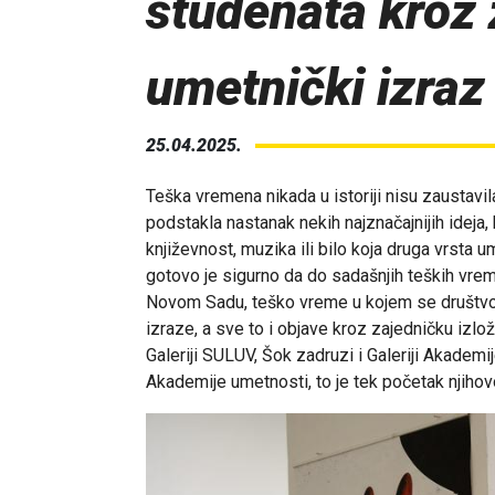
studenata kroz 
umetnički izraz
25.04.2025.
Teška vremena nikada u istoriji nisu zaustavi
podstakla nastanak nekih najznačajnijih ideja, 
književnost, muzika ili bilo koja druga vrsta
gotovo je sigurno da do sadašnjih teških vre
Novom Sadu, teško vreme u kojem se društvo na
izraze, a sve to i objave kroz zajedničku izl
Galeriji SULUV, Šok zadruzi i Galeriji Akadem
Akademije umetnosti, to je tek početak njiho