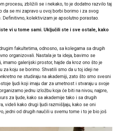
 procesu, zbližili se i nekako, to je dodatno razvilo taj
mo da se mi zapravo u ovoj borbi borimo i za svog
ce. Definitivno, kolektivizam je apsolutno porastao.
te vi u tome sami. Uključili ste i sve ostale, kako
drugim fakultetima, odnosno, sa kolegama sa drugih
vno organizovali. Nastala je ta ideja, bavimo se
imamo galerijski prostor, hajde da kroz ono što je
a koju se borimo. Shvatili smo da u toj ideji ne
konkretno ne studiraju na akademiji, zato što smo svesni
toje ljudi koji imaju dar za umetnost i stvaraju u svoje
rganizamo jednu izložbu koja će biti na nivou, najpre,
urs za ljude, kako sa akademije tako i sa drugih
, videli kako drugi ljudi razmišljaju, kako se oni
 jedni od drugih naučili u svemu tome i to je bio još