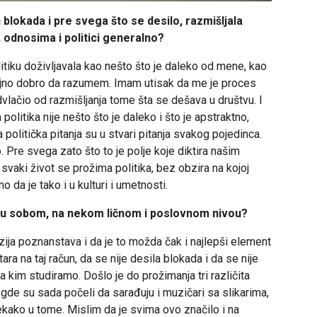
 blokada i pre svega što se desilo, razmišljala
 odnosima i politici generalno?
tiku doživljavala kao nešto što je daleko od mene, kao
jno dobro da razumem. Imam utisak da me je proces
vlačio od razmišljanja tome šta se dešava u društvu. I
olitika nije nešto što je daleko i što je apstraktno,
a politička pitanja su u stvari pitanja svakog pojedinca.
 Pre svega zato što to je polje koje diktira našim
 svaki život se prožima politika, bez obzira na kojoj
 da je tako i u kulturi i umetnosti.
eđu sobom, na nekom ličnom i poslovnom nivou?
zija poznanstava i da je to možda čak i najlepši element
 na taj račun, da se nije desila blokada i da se nije
sa kim studiramo. Došlo je do prožimanja tri različita
gde su sada počeli da sarađuju i muzičari sa slikarima,
nekako u tome. Mislim da je svima ovo značilo i na