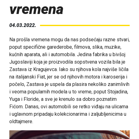
vremena
04.03.2022.
Na prošla vremena mogu da nas podsećaju razne stvari,
poput specifične garederobe, filmova, slika, muzike,
kućnih aparata, ali i automobila. Jedina fabrika u bivšoj
Jugoslaviji koja je proizvodila sopstvena vozila bila je
Zastava iz Kragujevca. Iako su njihova kola najviše ličila
na italijanski Fiat, jer se od njihovih motora i karoserija i
počelo, Zastava je uspela da plasira nekoliko zanimlivih
i veoma popularnih modela u to vreme, poput Stojadina,
Yuga i Floride, a sve je krenulo sa dobro poznatim
Fićom. Danas, ovi automobili se retko viđaju na ulicama
i uglavnom pripadaju kolekcionarima i zaljubljenicima u
oldtajmere.