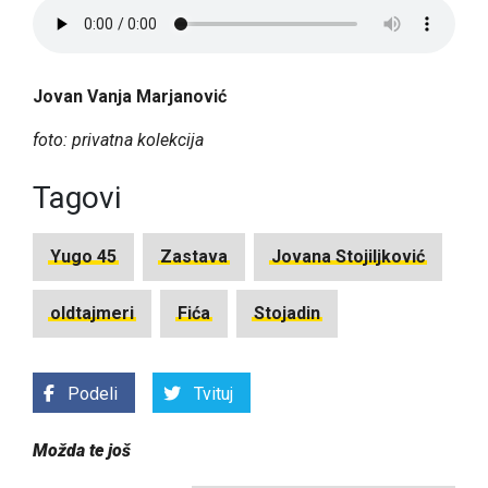
Jovan Vanja Marjanović
foto: privatna kolekcija
Tagovi
Yugo 45
Zastava
Jovana Stojiljković
oldtajmeri
Fića
Stojadin
Podeli
Tvituj
Možda te još