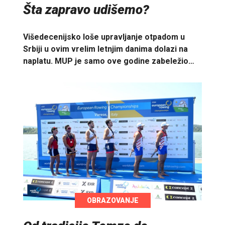
Šta zapravo udišemo?
Višedecenijsko loše upravljanje otpadom u
Srbiji u ovim vrelim letnjim danima dolazi na
naplatu. MUP je samo ove godine zabeležio…
OBRAZOVANJE