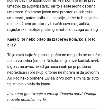
koji se bavimo automobilima. Prvi komšija mi je pravi
umetnik za autotapetariju, jer to i jeste jedna ozbiljna
umetnost. Stvaramo jedan novi prostor za ljubitelje
umetnosti, automobila, ali i istorije, jer će to biti i jedan
mini izložbeni prostor svih naših suvenira, autića,
registarskih tablica, ploča, gramofona i svega ostalog.
Kada bi te neko pitao da izabereš kola, koja bi to
bila?
To je uvek najteže pitanje, pošto ne mogu da se odlučim
samo za jedna (smeh). Nekako mi je roze kadilak uvek
u glavi, naravno, nikad ga neću imati jer je potpuno
nepraktičan i preskup, o tome ne moram ni da govorim.
Ali, kad neko pomene Elvisa, prvo pomislim na taj auto,
taj stil bih volela da imam.
Jovanino gostovanje u emisiji "Dnevna soba" Oradija
možete poslušati ovde: