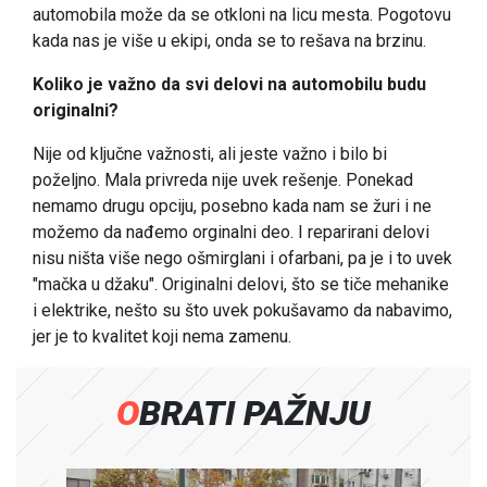
automobila može da se otkloni na licu mesta. Pogotovu
kada nas je više u ekipi, onda se to rešava na brzinu.
Koliko je važno da svi delovi na automobilu budu
originalni?
Nije od ključne važnosti, ali jeste važno i bilo bi
poželjno. Mala privreda nije uvek rešenje. Ponekad
nemamo drugu opciju, posebno kada nam se žuri i ne
možemo da nađemo orginalni deo. I reparirani delovi
nisu ništa više nego ošmirglani i ofarbani, pa je i to uvek
"mačka u džaku". Originalni delovi, što se tiče mehanike
i elektrike, nešto su što uvek pokušavamo da nabavimo,
jer je to kvalitet koji nema zamenu.
OBRATI PAŽNJU