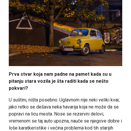
Prva stvar koja nam padne na pamet kada su u
pitanju stara vozila je šta raditi kada se nešto
pokvari?
U suštini, ništa posebno. Uglavnom nije neki veliki kvar,
jako retko se dešava neka havarija koja ne može da se
popravi na licu mesta. Nose se rezervni delovi,
vremenom se taj auto upozna, nauče se njegove dobre i
loše karatkeristike i većina problema kod tih starijih