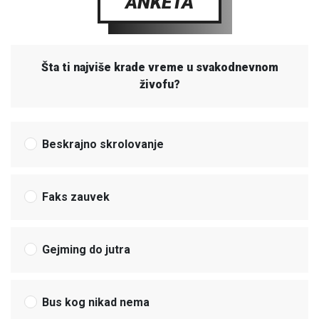
ANKETA
Šta ti najviše krade vreme u svakodnevnom
živofu?
Beskrajno skrolovanje
Faks zauvek
Gejming do jutra
Bus kog nikad nema