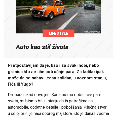
LIFESTYLE
Auto kao stil života
Pretpostavljam da je, kao i za svaki hobi, nebo
granica što se tiče potrošnje para. Za koliko ipak
može da se nabavi jedan solidan, u voznom stanju,
Fića ili Yugo?
Da, para nikad dovoljno. Kada bismo dobili sve pare
sveta, mi bismo bili u stanju da ih potrošimo na
automobile, dodatne detalje i poboljšanja. Ključna stvar
u celoj priči je naći dobrog majstora, što je danas veoma