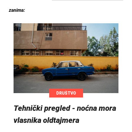
zanima:
DRUŠTVO
Tehnički pregled - noćna mora
vlasnika oldtajmera