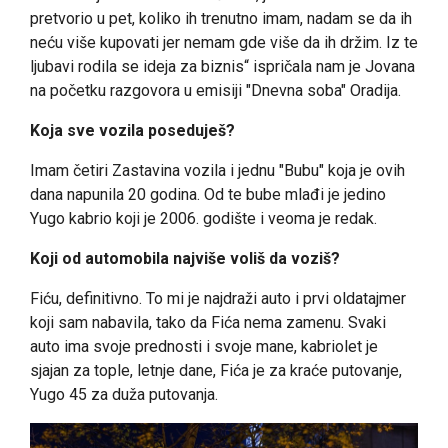
pretvorio u pet, koliko ih trenutno imam, nadam se da ih
neću više kupovati jer nemam gde više da ih držim. Iz te
ljubavi rodila se ideja za biznis“ ispričala nam je Jovana
na početku razgovora u emisiji "Dnevna soba" Oradija.
Koja sve vozila poseduješ?
Imam četiri Zastavina vozila i jednu "Bubu" koja je ovih
dana napunila 20 godina. Od te bube mlađi je jedino
Yugo kabrio koji je 2006. godište i veoma je redak.
Koji od automobila najviše voliš da voziš?
Fiću, definitivno. To mi je najdraži auto i prvi oldatajmer
koji sam nabavila, tako da Fića nema zamenu. Svaki
auto ima svoje prednosti i svoje mane, kabriolet je
sjajan za tople, letnje dane, Fića je za kraće putovanje,
Yugo 45 za duža putovanja.