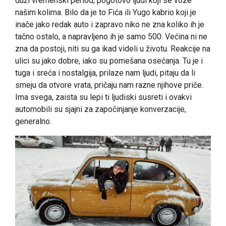
duži vremenski period, pogotovo ljudi koji se voze
našim kolima. Bilo da je to Fića ili Yugo kabrio koji je
inače jako redak auto i zapravo niko ne zna koliko ih je
tačno ostalo, a napravljeno ih je samo 500. Većina ni ne
zna da postoji, niti su ga ikad videli u životu. Reakcije na
ulici su jako dobre, iako su pomešana osećanja. Tu je i
tuga i sreća i nostalgija, prilaze nam ljudi, pitaju da li
smeju da otvore vrata, pričaju nam razne njihove priče.
Ima svega, zaista su lepi ti ljudiski susreti i ovakvi
automobili su sjajni za započinjanje konverzacije,
generalno.