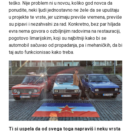
teško. Nije problem ni u novcu, koliko god novca da
ponudite, neki ljudi jednostavno ne žele da se upuštaju
u projekte te vrste, jer uzimaju previše vremena, previše
su pipavi i nezahvalni za rad. Konkretno, bez par hiljada
evra nema govora o ozbiljnijim radovima na restauraciji,
pogotovo limarijskim, koji su najbitniji kako bi se
automobil sačuvao od propadanja, pa i mehaničkih, da bi
taj auto funkcionisao kako treba.
Ti si uspela da od svega toga napraviš i neku vrsta