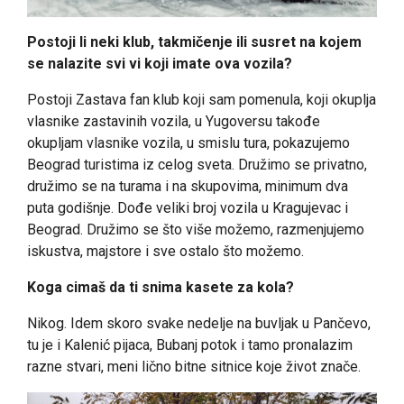
Postoji li neki klub, takmičenje ili susret na kojem
se nalazite svi vi koji imate ova vozila?
Postoji Zastava fan klub koji sam pomenula, koji okuplja
vlasnike zastavinih vozila, u Yugoversu takođe
okupljam vlasnike vozila, u smislu tura, pokazujemo
Beograd turistima iz celog sveta. Družimo se privatno,
družimo se na turama i na skupovima, minimum dva
puta godišnje. Dođe veliki broj vozila u Kragujevac i
Beograd. Družimo se što više možemo, razmenjujemo
iskustva, majstore i sve ostalo što možemo.
Koga cimaš da ti snima kasete za kola?
Nikog. Idem skoro svake nedelje na buvljak u Pančevo,
tu je i Kalenić pijaca, Bubanj potok i tamo pronalazim
razne stvari, meni lično bitne sitnice koje život znače.