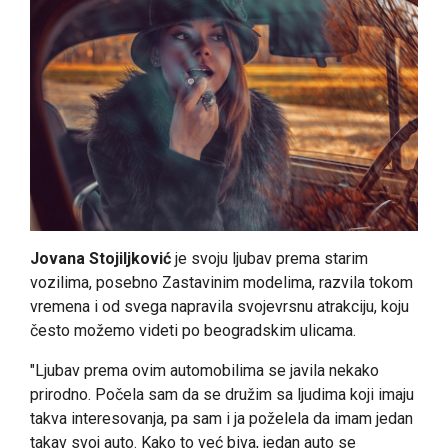
Jovana Stojiljković
je svoju ljubav prema starim
vozilima, posebno Zastavinim modelima, razvila tokom
vremena i od svega napravila svojevrsnu atrakciju, koju
često možemo videti po beogradskim ulicama.
"Ljubav prema ovim automobilima se javila nekako
prirodno. Počela sam da se družim sa ljudima koji imaju
takva interesovanja, pa sam i ja poželela da imam jedan
takav svoj auto. Kako to već biva, jedan auto se