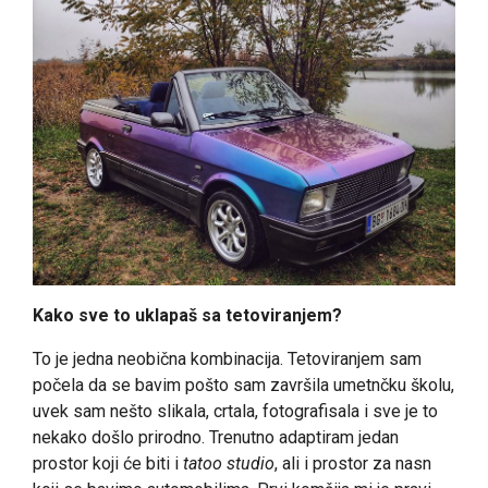
Kako sve to uklapaš sa tetoviranjem?
To je jedna neobična kombinacija. Tetoviranjem sam
počela da se bavim pošto sam završila umetnčku školu,
uvek sam nešto slikala, crtala, fotografisala i sve je to
nekako došlo prirodno. Trenutno adaptiram jedan
prostor koji će biti i
tatoo studio
, ali i prostor za nasn