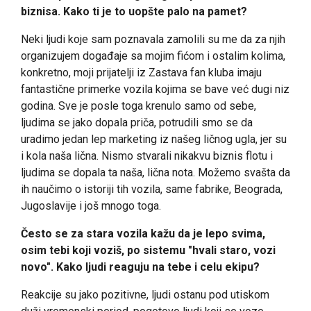
biznisa. Kako ti je to uopšte palo na pamet?
Neki ljudi koje sam poznavala zamolili su me da za njih
organizujem događaje sa mojim fićom i ostalim kolima,
konkretno, moji prijatelji iz Zastava fan kluba imaju
fantastične primerke vozila kojima se bave već dugi niz
godina. Sve je posle toga krenulo samo od sebe,
ljudima se jako dopala priča, potrudili smo se da
uradimo jedan lep marketing iz našeg ličnog ugla, jer su
i kola naša lična. Nismo stvarali nikakvu biznis flotu i
ljudima se dopala ta naša, lična nota. Možemo svašta da
ih naučimo o istoriji tih vozila, same fabrike, Beograda,
Jugoslavije i još mnogo toga.
Često se za stara vozila kažu da je lepo svima,
osim tebi koji voziš, po sistemu "hvali staro, vozi
novo". Kako ljudi reaguju na tebe i celu ekipu?
Reakcije su jako pozitivne, ljudi ostanu pod utiskom