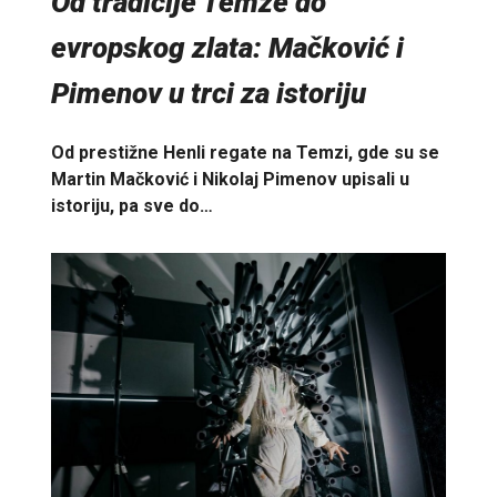
Od tradicije Temze do
evropskog zlata: Mačković i
Pimenov u trci za istoriju
Od prestižne Henli regate na Temzi, gde su se
Martin Mačković i Nikolaj Pimenov upisali u
istoriju, pa sve do…