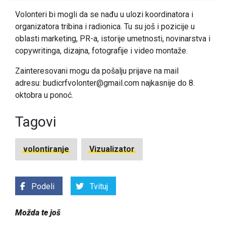
Volonteri bi mogli da se nađu u ulozi koordinatora i
organizatora tribina i radionica. Tu su još i pozicije u
oblasti marketing, PR-a, istorije umetnosti, novinarstva i
copywritinga, dizajna, fotografije i video montaže.
Zainteresovani mogu da pošalju prijave na mail
adresu:
budicrfvolonter@gmail.com
najkasnije do 8.
oktobra u ponoć.
Tagovi
volontiranje
Vizualizator
Podeli
Tvituj
Možda te još