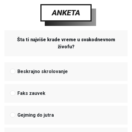
ANKETA
Šta ti najviše krade vreme u svakodnevnom
živofu?
Beskrajno skrolovanje
Faks zauvek
Gejming do jutra