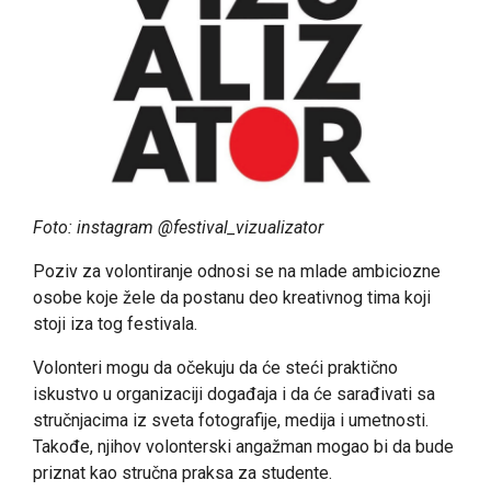
Foto: instagram @festival_vizualizator
Poziv za volontiranje odnosi se na mlade ambiciozne
osobe koje žele da postanu deo kreativnog tima koji
stoji iza tog festivala.
Volonteri mogu da očekuju da će steći praktično
iskustvo u organizaciji događaja i da će sarađivati sa
stručnjacima iz sveta fotografije, medija i umetnosti.
Takođe, njihov volonterski angažman mogao bi da bude
priznat kao stručna praksa za studente.