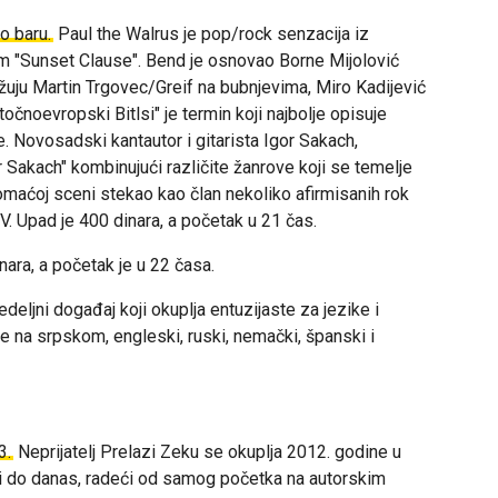
o baru.
Paul the Walrus je pop/rock senzacija iz
m "Sunset Clause". Bend je osnovao Borne Mijolović
žuju Martin Trgovec/Greif na bubnjevima, Miro Kadijević
stočnoevropski Bitlsi" je termin koji najbolje opisuje
e.
Novosadski kantautor i gitarista Igor Sakach,
 Sakach" kombinujući različite žanrove koji se temelje
domaćoj sceni stekao kao član nekoliko afirmisanih rok
V. Upad je 400 dinara, a početak u 21 čas.
ara, a početak je u 22 časa.
nedeljni događaj koji okuplja entuzijaste za jezike i
ate na srpskom, engleski, ruski, nemački, španski i
3.
Neprijatelj Prelazi Zeku se okuplja 2012. godine u
i do danas, radeći od samog početka na autorskim