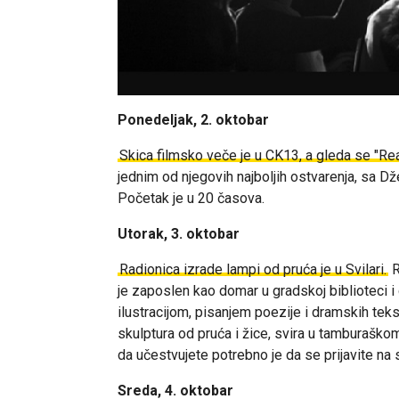
Ponedeljak, 2. oktobar
Skica filmsko veče je u CK13, a gleda se "Re
jednim od njegovih najboljih ostvarenja, sa D
Početak je u 20 časova.
Utorak, 3. oktobar
Radionica izrade lampi od pruća je u Svilari.
R
je zaposlen kao domar u gradskoj biblioteci i 
ilustracijom, pisanjem poezije i dramskih te
skulptura od pruća i žice, svira u tamburaškom
da učestvujete potrebno je da se prijavite na
Sreda, 4. oktobar