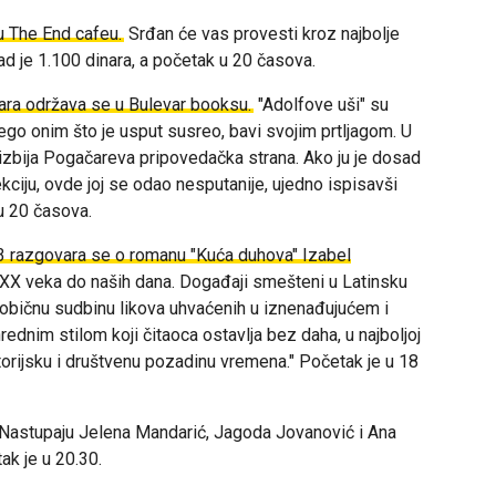
 u The End cafeu.
Srđan će vas provesti kroz najbolje
d je 1.100 dinara, a početak u 20 časova.
ara održava se u Bulevar booksu.
"
Adolfove uši" su
nego onim što je usput susreo, bavi svojim prtljagom. U
 izbija Pogačareva pripovedačka strana. Ako ju je dosad
ekciju, ovde joj se odao nesputanije, ujedno ispisavši
 u 20 časova.
 razgovara se o romanu "Kuća duhova" Izabel
 XX veka do naših dana. Događaji smešteni u Latinsku
eobičnu sudbinu likova uhvaćenih u iznenađujućem i
ednim stilom koji čitaoca ostavlja bez daha, u najboljoj
 istorijsku i društvenu pozadinu vremena." Početak je u 18
Nastupaju Jelena Mandarić, Jagoda Jovanović i Ana
ak je u 20.30.