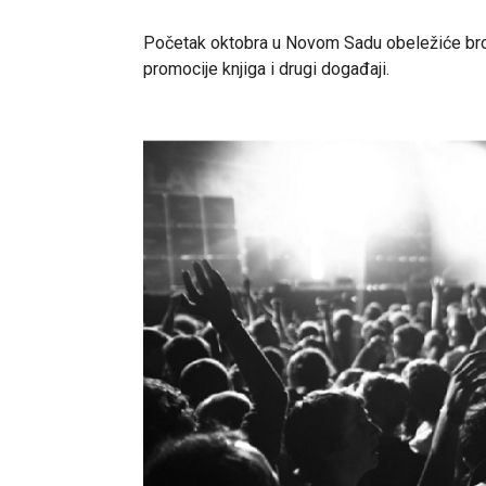
Početak oktobra u Novom Sadu obeležiće brojni
promocije knjiga i drugi događaji.