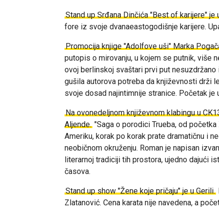
Stand up Srđana Dinčića "Best of karijere" je
fore iz svoje dvanaeastogodišnje karijere.
Upa
Promocija knjige "Adolfove uši" Marka Pogač
putopis o mirovanju, u kojem se putnik, više 
ovoj berlinskoj svaštari prvi put nesuzdržano
gušila autorova potreba da književnosti drži l
svoje dosad najintimnije stranice. Početak je
Na ovonedeljnom književnom klabingu u CK13
Aljende.
"Saga o porodici Trueba, od početka
Ameriku, korak po korak prate dramatičnu i n
neobičnom okruženju.
Roman je napisan izvanr
literarnoj tradiciji tih prostora, ujedno dajući
časova.
Stand up show "Žene koje pričaju" je u Gerili.
Zlatanović. Cena karata nije navedena, a počet