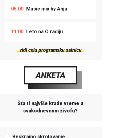
05:00
Music mix by Anja
11:00
Leto na O radiju
vidi celu programsku satnicu
ANKETA
Šta ti najviše krade vreme u
svakodnevnom živofu?
Beskrajno skrolovanje