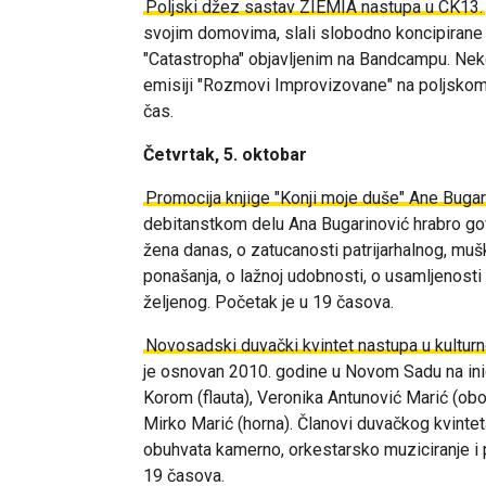
Poljski džez sastav ZIEMIA nastupa u CK13.
svojim domovima, slali slobodno koncipirane 
"Catastropha" objavljenim na Bandcampu. Ne
emisiji "Rozmovi Improvizovane" na poljskom 
čas.
Četvrtak, 5. oktobar
Promocija knjige "Konji moje duše" Ane Bugar
debitanstkom delu Ana Bugarinović hrabro g
žena danas, o zatucanosti patrijarhalnog, m
ponašanja, o lažnoj udobnosti, o usamljenosti
željenog. Početak je u 19 časova.
Novosadski duvački kvintet nastupa u kulturn
je
osnovan 2010. godine u Novom Sadu na inici
Korom (flauta), Veronika Antunović Marić (oboa)
Mirko Marić (horna). Članovi duvačkog kvintet
obuhvata kamerno, orkestarsko muziciranje i 
19 časova.