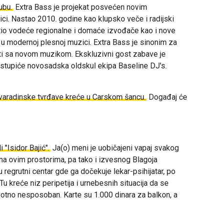
ubu.
Extra Bass je projekat posvećen novim
ici. Nastao 2010. godine kao klupsko veče i radijski
stio vodeće regionalne i domaće izvođače kao i nove
 u modernoj plesnoj muzici. Extra Bass je sinonim za
diti sa novom muzikom.
Ekskluzivni gost zabave je
astupiće
novosadska oldskul ekipa Baseline DJ's.
varadinske tvrđave kreće u Carskom šancu.
Događaj će
 "Isidor Bajić".
Ja(o) meni je uobičajeni vapaj svakog
na ovim prostorima, pa tako i izvesnog Blagoja
 regrutni centar gde ga dočekuje lekar-psihijatar, po
Tu kreće niz peripetija i urnebesnih situacija da se
votno nesposoban. Karte su 1.000 dinara za balkon, a