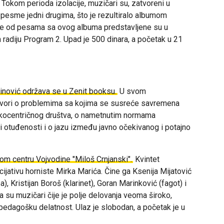
Tokom perioda izolacije, muzičari su, zatvoreni u
pesme jedni drugima, što je rezultiralo albumom
ke od pesama sa ovog albuma predstavljene su u
radiju Program 2. Upad je 500 dinara, a početak u 21
inović održava se u Zenit booksu.
U svom
ovori o problemima sa kojima se susreće savremena
uškocentričnog društva, o nametnutim normama
 i otuđenosti i o jazu između javno očekivanog i potajno
om centru Vojvodine "Miloš Crnjanski".
Kvintet
jativu horniste Mirka Marića. Čine ga Ksenija Mijatović
, Kristijan Boroš (klarinet), Goran Marinković (fagot) i
a su muzičari čije je polje delovanja veoma široko,
pedagošku delatnost. Ulaz je slobodan, a početak je u