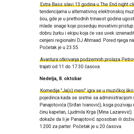
Extra Bass slavi 13 godina u The End night cl
tendencijama u alternativnoj elektronskoj muz
šou, gde je u prethodnih trinaest godina ugo
mlade snage koje poseduju inovativni pristup
dobru žurku i ekipu koja će vas uvek iznena
cenjeni regionalni DJ Ahmaad. Pored njega n
Početak je u 23.55.
Avantura otkrivanja podzemnih prolaza Petro
trajati od 11 do 17.30 časova.
Nedelja, 8. oktobar
Komedija "Ja(o) meni" igra se u muzičkoj školi
pojedinca kada se sretne sa administracijom 
Panajotovića (Srđan Ivanović), koga pozivaju u
činu kapetan, Ljudmila Krga (Mina Lazarević). 
dokaže da li je Panajotović sposoban ili doži
1.200 za parter. Početak je u 20 časova.