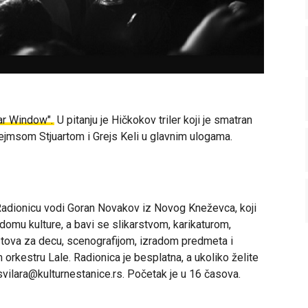
ar Window".
U pitanju je
Hičkokov triler koji je smatran
žejmsom Stjuartom i Grejs Keli u glavnim ulogama.
adionicu vodi Goran Novakov iz Novog Kneževca, koji
domu kulture, a bavi se slikarstvom, karikaturom,
kstova za decu, scenografijom, izradom predmeta i
 orkestru Lale. Radionica je besplatna, a ukoliko želite
 svilara@kulturnestanice.rs. Početak je u 16 časova.