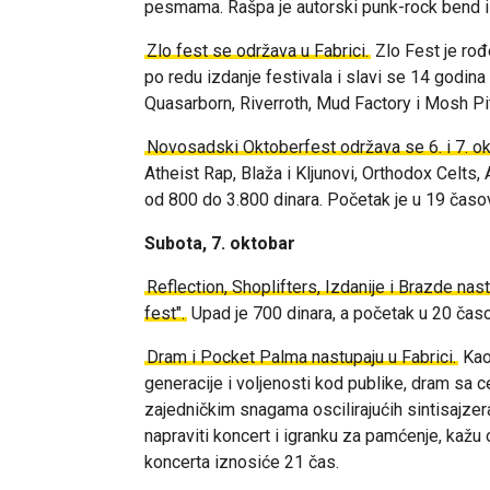
pesmama.
Rašpa je autorski punk-rock bend i
Zlo fest se održava u Fabrici.
Zlo Fest je ro
po redu izdanje festivala i slavi se 14 godin
Quasarborn, Riverroth, Mud Factory i Mosh Pit
Novosadski Oktoberfest održava se 6. i 7. o
Atheist Rap, Blaža i Kljunovi, Orthodox Celts
od 800 do 3.800 dinara. Početak je u 19 časo
Subota, 7. oktobar
Reflection, Shoplifters, Izdanije i Brazde n
fest".
Upad je 700 dinara, a početak u 20 čas
Dram i Pocket Palma nastupaju u Fabrici.
Kao
generacije i voljenosti kod publike, dram sa
zajedničkim snagama oscilirajućih sintisajzer
napraviti koncert i igranku za pamćenje, kažu o
koncerta iznosiće 21 čas.