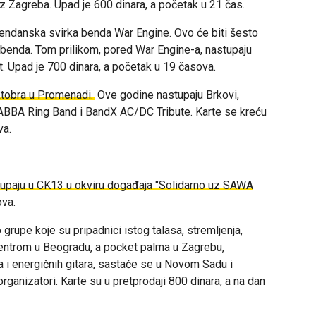
z Zagreba. Upad je 600 dinara, a početak u 21 čas.
đendanska svirka benda War Engine. Ovo će biti šesto
a benda. Tom prilikom, pored War Engine-a, nastupaju
. Upad je 700 dinara, a početak u 19 časova.
ktobra u Promenadi.
Ove godine nastupaju
Brkovi,
, ABBA Ring Band i BandX AC/DC Tribute. Karte se kreću
va.
astupaju u CK13 u okviru događaja "Solidarno uz SAWA
ova.
 grupe koje su pripadnici istog talasa, stremljenja,
 centrom u Beogradu, a pocket palma u Zagrebu,
a i energičnih gitara, sastaće se u Novom Sadu i
rganizatori. Karte su u pretprodaji 800 dinara, a na dan