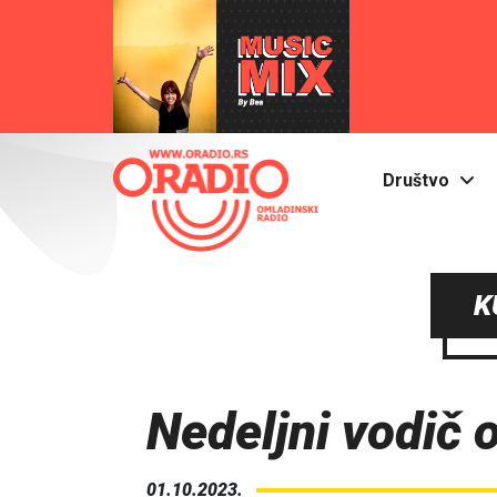
Društvo
K
Nedeljni vodič 
01.10.2023.