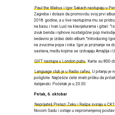
Paul the Walrus i Igor Sakach nastupaju u Per
Zagreba i dolaze da promovišu svoj prvi albu
2018. godine, a u live nastupima mu se pridru
na basu i Ivan Luić na klavijaturama i gitari. "I
zvuk benda i njihove nostalgične pop melodij
nedavno je izdao debi album "Introducing Igor
na zvucima popa i roka. Igor je priznanje na 
sastava, među kojima se izdvajaju Amajlija i U
GIFT nastupa u London pubu.
Karte su 800 din
Language club je u Radio cafeu.
U pitanju je 
poliglote. Najčešće ćete imati priliku da prič
italijanski. Početak je u 20.30.
Petak, 6. oktobar
Neprijatelj Prelazi Zeku i Rašpa sviraju u CK1
Novom Sadu i ostaje u nepromenjenoj postav