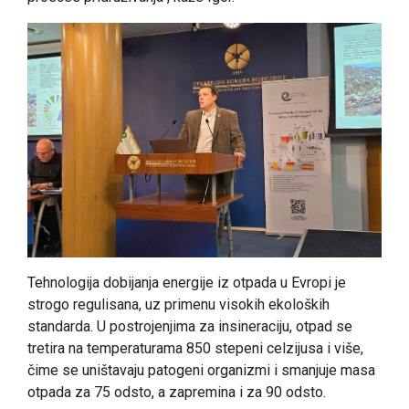
Tehnologija dobijanja energije iz otpada u Evropi je
strogo regulisana, uz primenu visokih ekoloških
standarda. U postrojenjima za insineraciju, otpad se
tretira na temperaturama 850 stepeni celzijusa i više,
čime se uništavaju patogeni organizmi i smanjuje masa
otpada za 75 odsto, a zapremina i za 90 odsto.