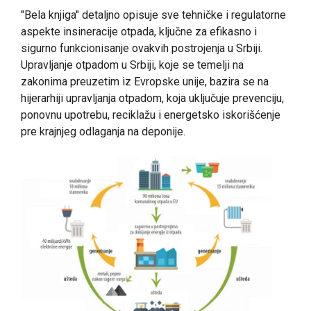
"Bela knjiga" detaljno opisuje sve tehničke i regulatorne
aspekte insineracije otpada, ključne za efikasno i
sigurno funkcionisanje ovakvih postrojenja u Srbiji.
Upravljanje otpadom u Srbiji, koje se temelji na
zakonima preuzetim iz Evropske unije, bazira se na
hijerarhiji upravljanja otpadom, koja uključuje prevenciju,
ponovnu upotrebu, reciklažu i energetsko iskorišćenje
pre krajnjeg odlaganja na deponije.