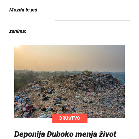
Možda te još
zanima:
DRUŠTVO
Deponija Duboko menja život