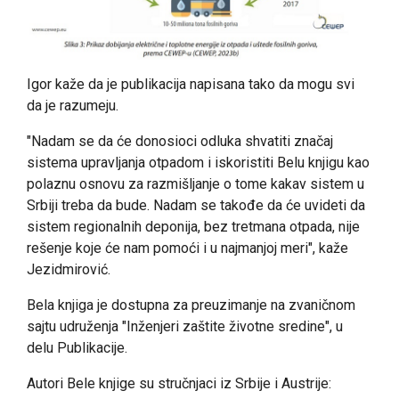
Igor kaže da je publikacija napisana tako da mogu svi
da je razumeju.
"Nadam se da će donosioci odluka shvatiti značaj
sistema upravljanja otpadom i iskoristiti Belu knjigu kao
polaznu osnovu za razmišljanje o tome kakav sistem u
Srbiji treba da bude. Nadam se takođe da će uvideti da
sistem regionalnih deponija, bez tretmana otpada, nije
rešenje koje će nam pomoći i u najmanjoj meri", kaže
Jezidmirović.
Bela knjiga je dostupna za preuzimanje na zvaničnom
sajtu udruženja "Inženjeri zaštite životne sredine", u
delu Publikacije.
Autori Bele knjige su stručnjaci iz Srbije i Austrije: