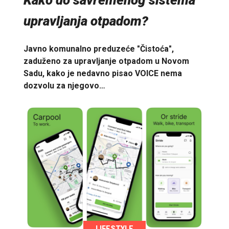
Kako do savremenog sistema
upravljanja otpadom?
Javno komunalno preduzeće "Čistoća",
zaduženo za upravljanje otpadom u Novom
Sadu, kako je nedavno pisao VOICE nema
dozvolu za njegovo…
LIFESTYLE