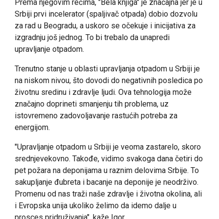
Prema njegovim rečima, "Bela knjiga" je značajna jer je u
Srbiji prvi incelerator (spaljivač otpada) dobio dozvolu
za rad u Beogradu, a uskoro se očekuje i inicijativa za
izgradnju još jednog. To bi trebalo da unapredi
upravljanje otpadom.
Trenutno stanje u oblasti upravljanja otpadom u Srbiji je
na niskom nivou, što dovodi do negativnih posledica po
životnu sredinu i zdravlje ljudi. Ova tehnologija može
značajno doprineti smanjenju tih problema, uz
istovremeno zadovoljavanje rastućih potreba za
energijom.
"Upravljanje otpadom u Srbiji je veoma zastarelo, skoro
srednjevekovno. Takođe, vidimo svakoga dana četiri do
pet požara na deponijama u raznim delovima Srbije. To
sakupljanje đubreta i bacanje na deponije je neodrživo.
Promenu od nas traži naše zdravlje i životna okolina, ali
i Evropska unija ukoliko želimo da idemo dalje u
prosces pridruživanja", kaže Igor.