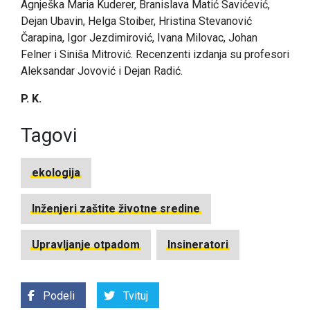
Agnješka Maria Kuderer, Branislava Matić Savićević,
Dejan Ubavin, Helga Stoiber, Hristina Stevanović
Čarapina, Igor Jezdimirović, Ivana Milovac, Johan
Felner i Siniša Mitrović. Recenzenti izdanja su profesori
Aleksandar Jovović i Dejan Radić.
P. K.
Tagovi
ekologija
Inženjeri zaštite životne sredine
Upravljanje otpadom
Insineratori
Podeli
Tvituj