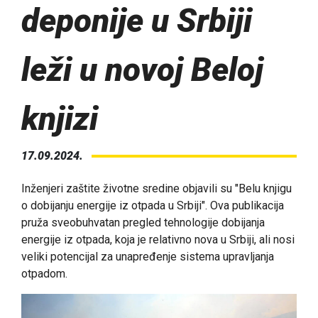
deponije u Srbiji
leži u novoj Beloj
knjizi
17.09.2024.
Inženjeri zaštite životne sredine objavili su "Belu knjigu
o dobijanju energije iz otpada u Srbiji". Ova publikacija
pruža sveobuhvatan pregled tehnologije dobijanja
energije iz otpada, koja je relativno nova u Srbiji, ali nosi
veliki potencijal za unapređenje sistema upravljanja
otpadom.