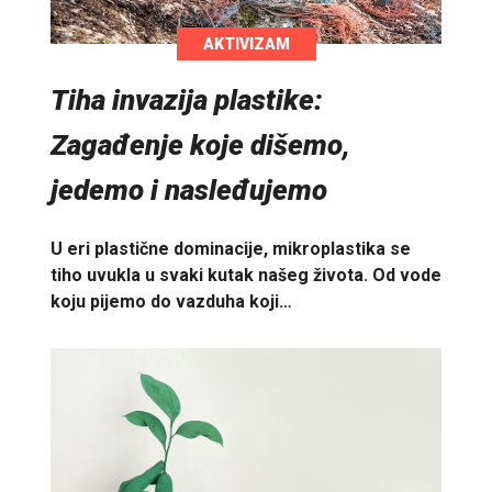
AKTIVIZAM
Tiha invazija plastike:
Zagađenje koje dišemo,
jedemo i nasleđujemo
U eri plastične dominacije, mikroplastika se
tiho uvukla u svaki kutak našeg života. Od vode
koju pijemo do vazduha koji…