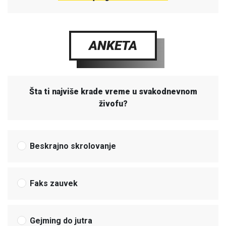
ANKETA
Šta ti najviše krade vreme u svakodnevnom
živofu?
Beskrajno skrolovanje
Faks zauvek
Gejming do jutra