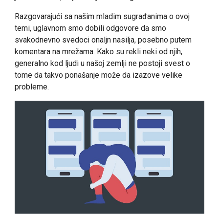
Razgovarajući sa našim mladim sugrađanima o ovoj
temi, uglavnom smo dobili odgovore da smo
svakodnevno svedoci onaljn nasilja, posebno putem
komentara na mrežama. Kako su rekli neki od njih,
generalno kod ljudi u našoj zemlji ne postoji svest o
tome da takvo ponašanje može da izazove velike
probleme.