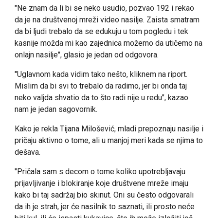
"Ne znam da li bi se neko usudio, pozvao 192 i rekao
da je na društvenoj mreži video nasilje. Zaista smatram
da bi ljudi trebalo da se edukuju u tom pogledu i tek
kasnije možda mi kao zajednica možemo da utičemo na
onlajn nasilje", glasio je jedan od odgovora.
"Uglavnom kada vidim tako nešto, kliknem na riport.
Mislim da bi svi to trebalo da radimo, jer bi onda taj
neko valjda shvatio da to što radi nije u redu", kazao
nam je jedan sagovornik.
Kako je rekla Tijana Milošević, mladi prepoznaju nasilje i
pričaju aktivno o tome, ali u manjoj meri kada se njima to
dešava.
"Pričala sam s decom o tome koliko upotrebljavaju
prijavljivanje i blokiranje koje društvene mreže imaju
kako bi taj sadržaj bio skinut. Oni su često odgovarali
da ih je strah, jer će nasilnik to saznati, ili prosto neće