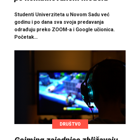
Studenti Univerziteta u Novom Sadu već
godinu i po dana sva svoja predavanja
odrađuju preko ZOOM-a i Google učionica.
Početak…
DRUŠTVO
Gejming zajednice zbližavaju