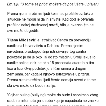
Emisiju "O tome se priča" možete da poslušate u plejeru
Prema njenim rečima, ljudi koji nisu prošli kroz takve
situacije ne mogu ni da ih shvate. Kad god je otvarala
profil na nekoj društvenoj mreži, bila je svesna šta se
sve može dogoditi.
Tijana Milošević
je istraživač Centra za prevenciju
nasilja na Univerzitetu u Dablinu. Prema njenim
navodima, prošlogodišnje istraživanje tog centra
pokazalo je da je oko 16 odsto mladih u Srbiji iskusilo
nasilje online, dok se oko 15 procenata susrelo s tim
lice u lice. Ovaj podatak je sličan onima u drugim
zemljama, bar kada je njihovo istraživanje u pitanju.
Prema njenim rečima, ljudi često nemaju svest o tome
šta sve može da bude nasilje.
"Sajber buling (bullying) može da bude i anonimno zbog
osobina interneta, jer osoba koja je napadnuta ne zna ko