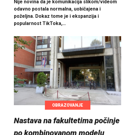
Nije novina da je komunikacija slikom/videom
odavno postala normalna, uobičajena i
poželjna. Dokaz tome je i ekspanzija i
popularnost TikToka,…
OBRAZOVANJE
Nastava na fakultetima počinje
po kombinovanom modelu