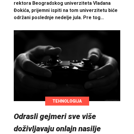
rektora Beogradskog univerziteta Vladana
Đokića, prijemni ispiti na tom univerzitetu biće
održani poslednje nedelje jula. Pre tog…
TEHNOLOGIJA
Odrasli gejmeri sve više
doživljavaju onlajn nasilje