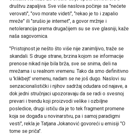
društvu zapaljiva. Sve više naslova počinje sa "nećete
verovati", "ovo morate videti", "rekao je to i zapalio
mreže" ili "srušio je internet", a govor mržnje i
netolerancija prema drugačijem su se sve glasniji, kaže
naša sagovornica.
"Pristojnost je nešto što više nije zanimljivo, traže se
skandali. S druge strane, brzina kojom se informacije
prenose nikad nije bila brža, sve se snima, deli na
mrežama i u realnom vremenu. Tako da smo definitivno
u 'klikbejt' vremenu, nadam se ne još dugo. Naslovi su
senzacionalistički i njihov sadržaj odudara od najave, a
dok jedni stručnjaci upozoravaju da se radi o svesnoj
prevari i trendu koji proizvodi velike i ozbiljne
posledice, drugi ističu da je to tek fragment promene
koja se događa u novinarstvu, pa i samoj paradigmi
vesti", rekla je Tatjana Jokanović govoreći u emisiji "O
tome se priča".