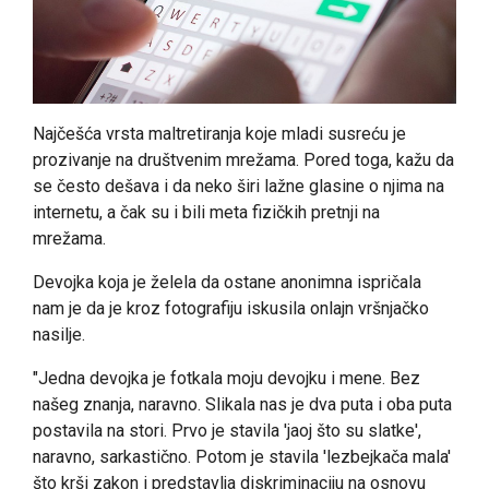
Najčešća vrsta maltretiranja koje mladi susreću je
prozivanje na društvenim mrežama. Pored toga, kažu da
se često dešava i da neko širi lažne glasine o njima na
internetu, a čak su i bili meta fizičkih pretnji na
mrežama.
Devojka koja je želela da ostane anonimna ispričala
nam je da je kroz fotografiju iskusila onlajn vršnjačko
nasilje.
"Jedna devojka je fotkala moju devojku i mene. Bez
našeg znanja, naravno. Slikala nas je dva puta i oba puta
postavila na stori. Prvo je stavila 'jaoj što su slatke',
naravno, sarkastično. Potom je stavila 'lezbejkača mala'
što krši zakon i predstavlja diskriminaciju na osnovu