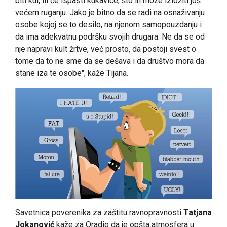
biti kul, ili će ispasti kukavice, što ih može izložiti još
većem ruganju. Jako je bitno da se radi na osnaživanju
osobe kojoj se to desilo, na njenom samopouzdanju i
da ima adekvatnu podršku svojih drugara. Ne da se od
nje napravi kult žrtve, već prosto, da postoji svest o
tome da to ne sme da se dešava i da društvo mora da
stane iza te osobe", kaže Tijana.
Savetnica poverenika za zaštitu ravnopravnosti
Tatjana
Jokanović
kaže za Oradio da je opšta atmosfera u