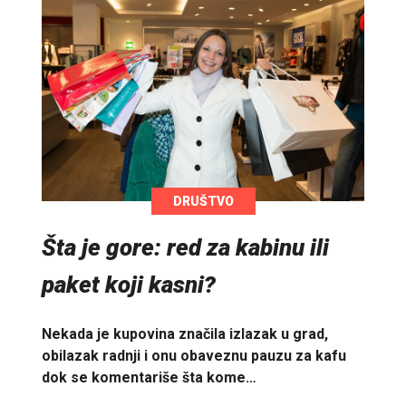
DRUŠTVO
Šta je gore: red za kabinu ili
paket koji kasni?
Nekada je kupovina značila izlazak u grad,
obilazak radnji i onu obaveznu pauzu za kafu
dok se komentariše šta kome…