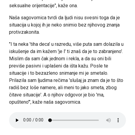
seksualne orijentacije", kaže ona.
Naša sagovornica tvrdi da ljudi nisu svesni toga da je
situacija u kojoj ih je neko snimio bez njihovog znanja
protivzakonita.
"I ta neka 'tiha deca' u razredu, više puta sam dolazila u
iskušenje da im kažem 'je l' ti znaš da je to zabranjeno'.
Mislim da sam čak jednom i rekla, a da su oni bili
previše pasivni i uplašeni da išta kažu. Posle te
situacije i to bezazleno snimanje mi je smetalo.
Prilazila sam ljudima rečima 'slušaj ja znam da je to što
radiš bez loše namere, ali meni to jako smeta, zbog
čitave situacije'. A o njihov odgovor je bio 'ma,
opušteno'", kaže naša sagovornica.