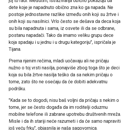
joj to radi. Međutim, istraživanja obično pokazuju da
dete koje je napadnuto obično zna ko ga napada. Ne
postoje jednostavne razlike između onih koji su žrtve i
onih koji su nasilnici. Vrlo često se dešava da deca koja
su bila napadnuta i sama, iz osvete ili da se odbrane,
postanu napadači. Tako da imamo veliku grupu dece
koja spadaju i u jednu i u drugu kategoriju", ispričala je
Tijana.
Prema njenim rečima, mladi uočavaju ali ne pričaju
nužno o toj vrsti nasilja, ponajviše zbog toga što je deci
koja su bila žrtve nasilja teško da sa nekim pričaju o
tome, zato što ne osećaju da će dobiti adekvatnu
podršku.
"Kada se to dogodi, nisu baš voljni da pričaju s nekim o
tome, jer se često događa da im roditelji oduzmu
mobilne telefone ili zabrane upotrebu društvenih mreža.
Misle i da ih stariji neće razumeti i da će samo napraviti
još veću frku", objasnila je naša sagovornica.