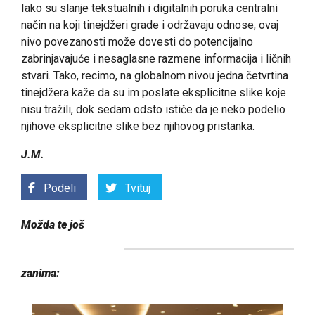
Iako su slanje tekstualnih i digitalnih poruka centralni
način na koji tinejdžeri grade i održavaju odnose, ovaj
nivo povezanosti može dovesti do potencijalno
zabrinjavajuće i nesaglasne razmene informacija i ličnih
stvari. Tako, recimo, na globalnom nivou jedna četvrtina
tinejdžera kaže da su im poslate eksplicitne slike koje
nisu tražili, dok sedam odsto ističe da je neko podelio
njihove eksplicitne slike bez njihovog pristanka.
J.M.
Podeli
Tvituj
Možda te još
zanima: