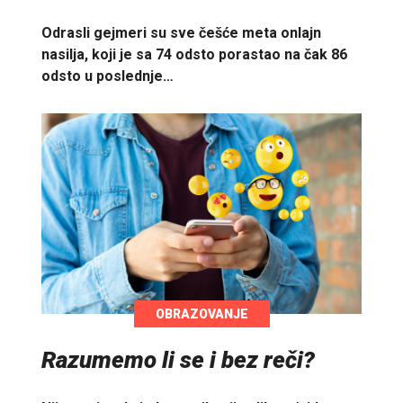
Odrasli gejmeri su sve češće meta onlajn
nasilja, koji je sa 74 odsto porastao na čak 86
odsto u poslednje…
OBRAZOVANJE
Razumemo li se i bez reči?