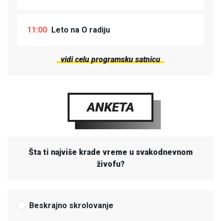
11:00
Leto na O radiju
vidi celu programsku satnicu
ANKETA
Šta ti najviše krade vreme u svakodnevnom
živofu?
Beskrajno skrolovanje