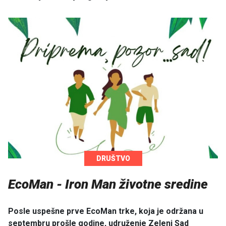
DRUŠTVO
EcoMan - Iron Man životne sredine
Posle uspešne prve EcoMan trke, koja je održana u
septembru prošle godine, udruženje Zeleni Sad