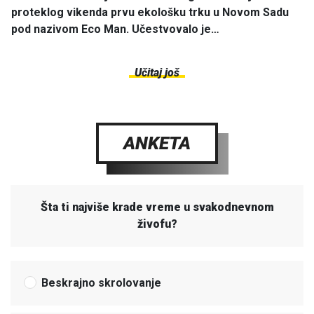
proteklog vikenda prvu ekološku trku u Novom Sadu
pod nazivom Eco Man. Učestvovalo je…
Učitaj još
ANKETA
Šta ti najviše krade vreme u svakodnevnom
živofu?
Beskrajno skrolovanje