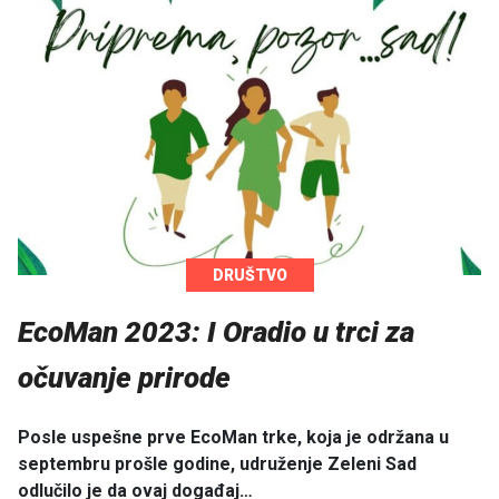
DRUŠTVO
EcoMan 2023: I Oradio u trci za
očuvanje prirode
Posle uspešne prve EcoMan trke, koja je održana u
septembru prošle godine, udruženje Zeleni Sad
odlučilo je da ovaj događaj…