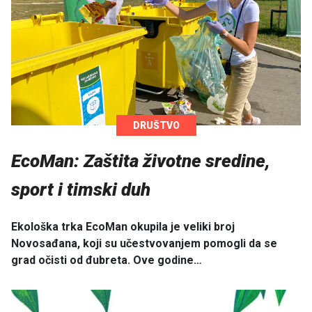
DRUŠTVO
EcoMan: Zaštita životne sredine,
sport i timski duh
Ekološka trka EcoMan okupila je veliki broj
Novosađana, koji su učestvovanjem pomogli da se
grad očisti od đubreta. Ove godine…