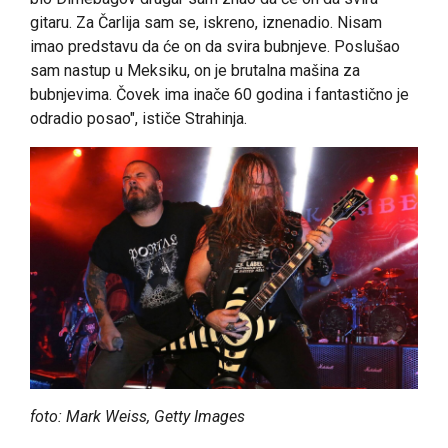
gitaru. Za Čarlija sam se, iskreno, iznenadio. Nisam
imao predstavu da će on da svira bubnjeve. Poslušao
sam nastup u Meksiku, on je brutalna mašina za
bubnjevima. Čovek ima inače 60 godina i fantastično je
odradio posao", ističe Strahinja.
foto: Mark Weiss, Getty Images