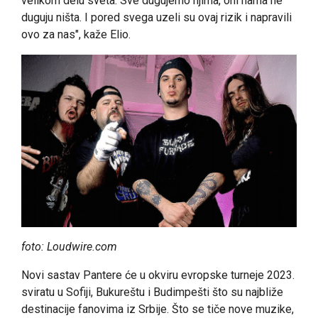
velikom delu sveta. Sve dugujemo njima, oni nama ne
duguju ništa. I pored svega uzeli su ovaj rizik i napravili
ovo za nas", kaže Elio.
foto: Loudwire.com
Novi sastav Pantere će u okviru evropske turneje 2023.
sviratu u Sofiji, Bukureštu i Budimpešti što su najbliže
destinacije fanovima iz Srbije. Što se tiče nove muzike,