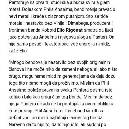
Pantera je na prva tri studijska albuma svirala glam
metal. Dolaskom Phila Anselma, bend menja pravac u
hevi metal i kreće uzlaznom putanjom. Što se tiče
morala i nastavka bez Vinija i Dimebaga, producent i
frontmen benda Kobold
Elio Rigonat
smatra da ljudi
jako potcenjuju Anselma i njegovu ulogu u Panteri. On
nije samo pevač i tekstopisac, već energija i imidž,
kaže Elio.
"Mnogo bendova je nastavilo bez svojih originalnih
članova i ne može niko da zameni nekoga, ali ako ništa
drugo, mogu nama mlađim generacijama da daju dozu
toga što nismo mogli da proživimo. Mislim da Phil
Anselmo polaže prava na svaku Pantera pesmu isto
koliko i bilo koji drugi član tog benda. Mislim da bez
njega Pantera nikada ne bi postojala u ovom obliku u
kom postoji. Phil Anselmo i Dimebag Darrell su
definitivno, po meni, najbitniji članovi tog benda.
Naravno da to nije to, da to nije isto, ali sudeći po