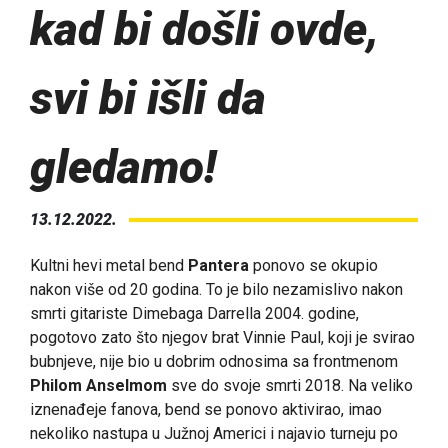
kad bi došli ovde,
svi bi išli da
gledamo!
13.12.2022.
Kultni hevi metal bend
Pantera
ponovo se okupio
nakon više od 20 godina. To je bilo nezamislivo nakon
smrti gitariste Dimebaga Darrella 2004. godine,
pogotovo zato što njegov brat Vinnie Paul, koji je svirao
bubnjeve, nije bio u dobrim odnosima sa frontmenom
Philom Anselmom
sve do svoje smrti 2018. Na veliko
iznenađeje fanova, bend se ponovo aktivirao, imao
nekoliko nastupa u Južnoj Americi i najavio turneju po