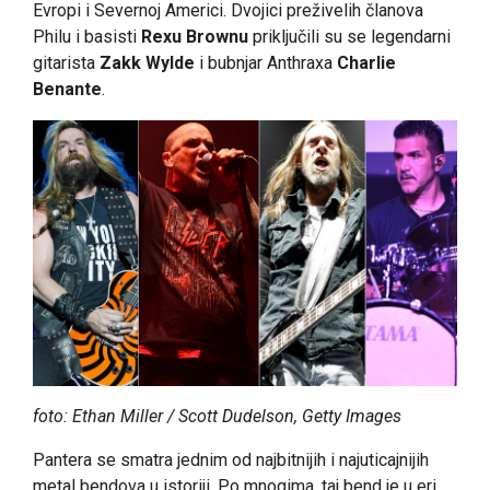
Evropi i Severnoj Americi. Dvojici preživelih članova
Philu i basisti
Rexu Brownu
priključili su se legendarni
gitarista
Zakk Wylde
i bubnjar Anthraxa
Charlie
Benante
.
foto: Ethan Miller / Scott Dudelson, Getty Images
Pantera se smatra jednim od najbitnijih i najuticajnijih
metal bendova u istoriji. Po mnogima, taj bend je u eri