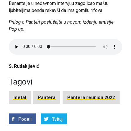
Benante je u nedavnom intervjuu zagolicao maštu
ljubiteljima benda rekavši da ima gomilu rifova.
Prilog o Panteri poslušajte u novom izdanju emisije
Pop up:
S. Rudakijević
Tagovi
metal
Pantera
Pantera reunion 2022
Podeli
Tvituj