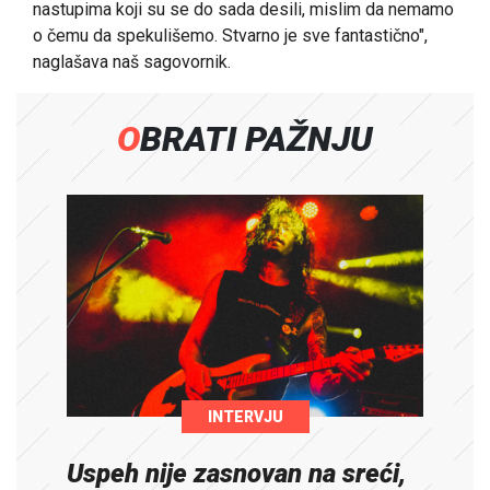
nastupima koji su se do sada desili, mislim da nemamo
o čemu da spekulišemo. Stvarno je sve fantastično",
naglašava naš sagovornik.
OBRATI PAŽNJU
INTERVJU
Uspeh nije zasnovan na sreći,