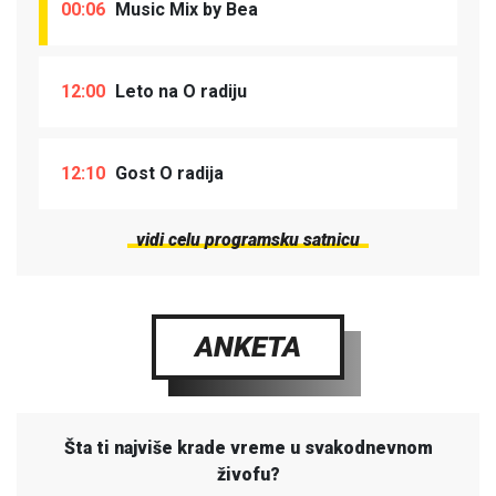
00:06
Music Mix by Bea
12:00
Leto na O radiju
12:10
Gost O radija
vidi celu programsku satnicu
ANKETA
Šta ti najviše krade vreme u svakodnevnom
živofu?