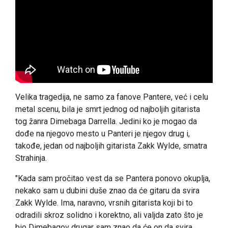
Velika tragedija, ne samo za fanove Pantere, već i celu
metal scenu, bila je smrt jednog od najboljih gitarista
tog žanra Dimebaga Darrella. Jedini ko je mogao da
dođe na njegovo mesto u Panteri je njegov drug i,
takođe, jedan od najboljih gitarista Zakk Wylde, smatra
Strahinja.
"Kada sam pročitao vest da se Pantera ponovo okuplja,
nekako sam u dubini duše znao da će gitaru da svira
Zakk Wylde. Ima, naravno, vrsnih gitarista koji bi to
odradili skroz solidno i korektno, ali valjda zato što je
bio Dimebagov drugar sam znao da će on da svira