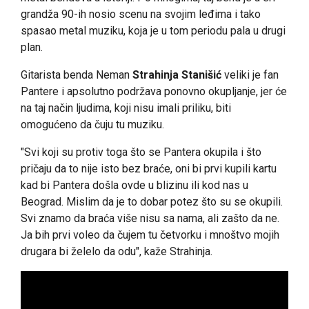
grandža 90-ih nosio scenu na svojim leđima i tako
spasao metal muziku, koja je u tom periodu pala u drugi
plan.
Gitarista benda Neman
Strahinja Stanišić
veliki je fan
Pantere i apsolutno podržava ponovno okupljanje, jer će
na taj način ljudima, koji nisu imali priliku, biti
omogućeno da čuju tu muziku.
"Svi koji su protiv toga što se Pantera okupila i što
pričaju da to nije isto bez braće, oni bi prvi kupili kartu
kad bi Pantera došla ovde u blizinu ili kod nas u
Beograd. Mislim da je to dobar potez što su se okupili.
Svi znamo da braća više nisu sa nama, ali zašto da ne.
Ja bih prvi voleo da čujem tu četvorku i mnoštvo mojih
drugara bi želelo da odu", kaže Strahinja.