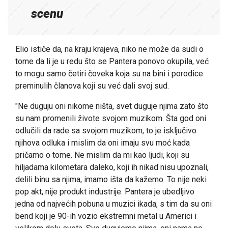
scenu
Elio ističe da, na kraju krajeva, niko ne može da sudi o
tome da li je u redu što se Pantera ponovo okupila, već
to mogu samo četiri čoveka koja su na bini i porodice
preminulih članova koji su već dali svoj sud.
"Ne duguju oni nikome ništa, svet duguje njima zato što
su nam promenili živote svojom muzikom. Šta god oni
odlučili da rade sa svojom muzikom, to je isključivo
njihova odluka i mislim da oni imaju svu moć kada
pričamo o tome. Ne mislim da mi kao ljudi, koji su
hiljadama kilometara daleko, koji ih nikad nisu upoznali,
delili binu sa njima, imamo išta da kažemo. To nije neki
pop akt, nije produkt industrije. Pantera je ubedljivo
jedna od najvećih pobuna u muzici ikada, s tim da su oni
bend koji je 90-ih vozio ekstremni metal u Americi i