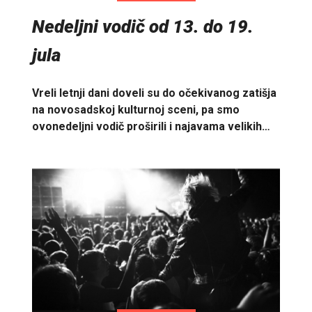
Nedeljni vodič od 13. do 19.
jula
Vreli letnji dani doveli su do očekivanog zatišja
na novosadskoj kulturnoj sceni, pa smo
ovonedeljni vodič proširili i najavama velikih…