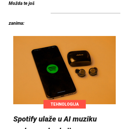
Možda te još
zanima:
TEHNOLOGIJA
Spotify ulaže u AI muziku