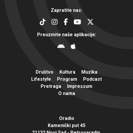
Zapratite nas:
Preuzmite naše aplikacije:
Društvo
Kultura
Muzika
Lifestyle
Program
Podcast
Pretraga
Impressum
O nama
Oradio
Kamenički put 45
21132 Novi Sad - Petrovaradin,