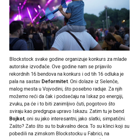
Blockstock svake godine organizuje konkurs za mlade
autorske izvođače. Ove godine nam se prijavilo
rekordnih 16 bendova na konkurs i od tih 16 odluka je
pala na sastav
Deformitet
. Oni dolaze iz Selenče,
malog mesta u Vojvodini, što posebno raduje. Za njih
možemo reći da čak i podsećaju na Iskaz po energiji,
zvuku, pa će i to biti zanimljivo čuti, pogotovo što
sviraju kao predgrupa upravo Iskazu. Zatim tu je bend
Bojkot
, oni su jako interesantni, jako slatki, simpatični.
Zašto? Zato što su to bukvalno deca. To su klinci koji su
pobedili na zimskom Blockstocku u Fabrici, na