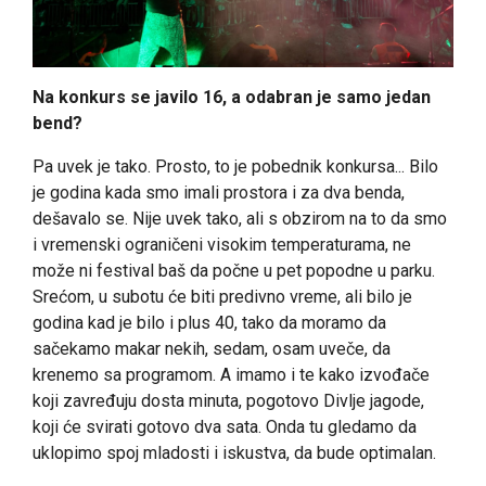
Na konkurs se javilo 16, a odabran je samo jedan
bend?
Pa uvek je tako. Prosto, to je pobednik konkursa... Bilo
je godina kada smo imali prostora i za dva benda,
dešavalo se. Nije uvek tako, ali s obzirom na to da smo
i vremenski ograničeni visokim temperaturama, ne
može ni festival baš da počne u pet popodne u parku.
Srećom, u subotu će biti predivno vreme, ali bilo je
godina kad je bilo i plus 40, tako da moramo da
sačekamo makar nekih, sedam, osam uveče, da
krenemo sa programom. A imamo i te kako izvođače
koji zavređuju dosta minuta, pogotovo Divlje jagode,
koji će svirati gotovo dva sata. Onda tu gledamo da
uklopimo spoj mladosti i iskustva, da bude optimalan.