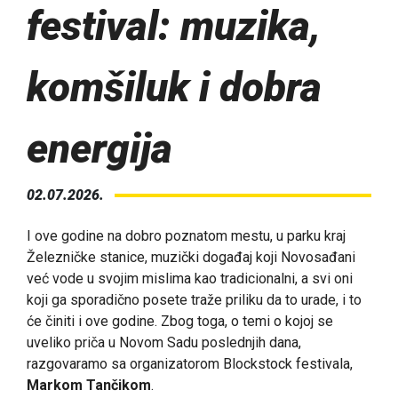
festival: muzika,
komšiluk i dobra
energija
02.07.2026.
I ove godine na dobro poznatom mestu, u parku kraj
Železničke stanice, muzički događaj koji Novosađani
već vode u svojim mislima kao tradicionalni, a svi oni
koji ga sporadično posete traže priliku da to urade, i to
će činiti i ove godine. Zbog toga, o temi o kojoj se
uveliko priča u Novom Sadu poslednjih dana,
razgovaramo sa organizatorom Blockstock festivala,
Markom Tančikom
.