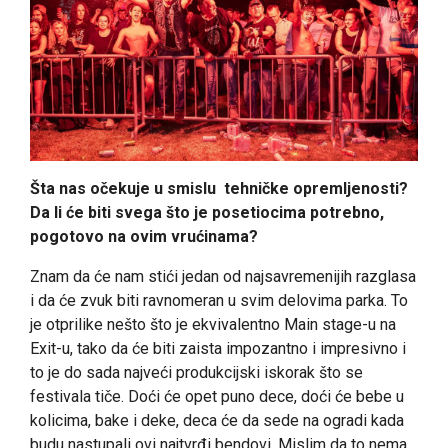
Šta nas očekuje u smislu tehničke opremljenosti?
Da li će biti svega što je posetiocima potrebno,
pogotovo na ovim vrućinama?
Znam da će nam stići jedan od najsavremenijih razglasa
i da će zvuk biti ravnomeran u svim delovima parka. To
je otprilike nešto što je ekvivalentno Main stage-u na
Exit-u, tako da će biti zaista impozantno i impresivno i
to je do sada najveći produkcijski iskorak što se
festivala tiče. Doći će opet puno dece, doći će bebe u
kolicima, bake i deke, deca će da sede na ogradi kada
budu nastupali ovi najtvrđi bendovi. Mislim da to nema