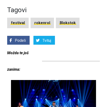
Tagovi
festival
rokenrol
Blokstok
Podeli
Tvituj
Možda te još
zanima: