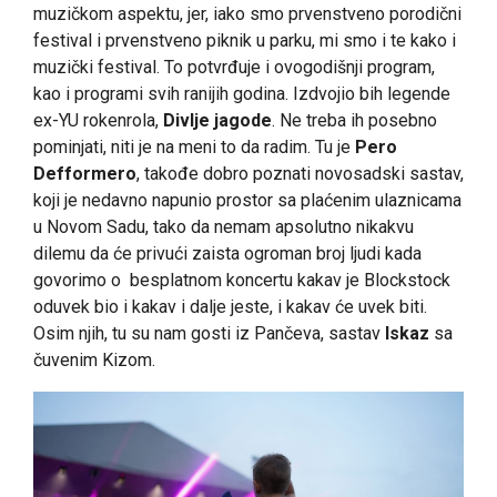
muzičkom aspektu, jer, iako smo prvenstveno porodični
festival i prvenstveno piknik u parku, mi smo i te kako i
muzički festival. To potvrđuje i ovogodišnji program,
kao i programi svih ranijih godina. Izdvojio bih legende
ex-YU rokenrola,
Divlje jagode
. Ne treba ih posebno
pominjati, niti je na meni to da radim. Tu je
Pero
Defformero
, takođe dobro poznati novosadski sastav,
koji je nedavno napunio prostor sa plaćenim ulaznicama
u Novom Sadu, tako da nemam apsolutno nikakvu
dilemu da će privući zaista ogroman broj ljudi kada
govorimo o besplatnom koncertu kakav je Blockstock
oduvek bio i kakav i dalje jeste, i kakav će uvek biti.
Osim njih, tu su nam gosti iz Pančeva, sastav
Iskaz
sa
čuvenim Kizom.