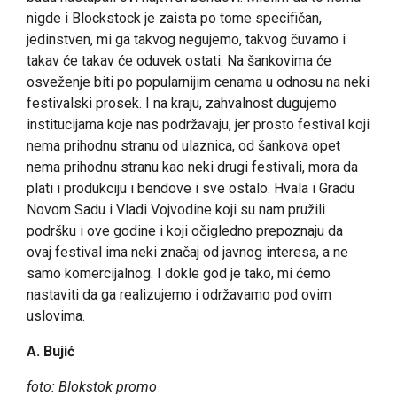
nigde i Blockstock je zaista po tome specifičan,
jedinstven, mi ga takvog negujemo, takvog čuvamo i
takav će takav će oduvek ostati. Na šankovima će
osveženje biti po popularnijim cenama u odnosu na neki
festivalski prosek. I na kraju, zahvalnost dugujemo
institucijama koje nas podržavaju, jer prosto festival koji
nema prihodnu stranu od ulaznica, od šankova opet
nema prihodnu stranu kao neki drugi festivali, mora da
plati i produkciju i bendove i sve ostalo. Hvala i Gradu
Novom Sadu i Vladi Vojvodine koji su nam pružili
podršku i ove godine i koji očigledno prepoznaju da
ovaj festival ima neki značaj od javnog interesa, a ne
samo komercijalnog. I dokle god je tako, mi ćemo
nastaviti da ga realizujemo i održavamo pod ovim
uslovima.
A. Bujić
foto: Blokstok promo