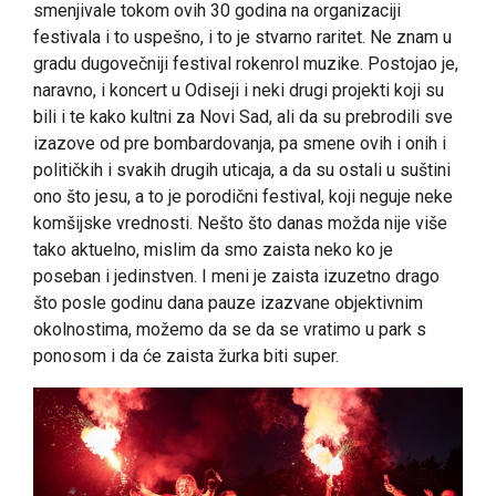
smenjivale tokom ovih 30 godina na organizaciji
festivala i to uspešno, i to je stvarno raritet. Ne znam u
gradu dugovečniji festival rokenrol muzike. Postojao je,
naravno, i koncert u Odiseji i neki drugi projekti koji su
bili i te kako kultni za Novi Sad, ali da su prebrodili sve
izazove od pre bombardovanja, pa smene ovih i onih i
političkih i svakih drugih uticaja, a da su ostali u suštini
ono što jesu, a to je porodični festival, koji neguje neke
komšijske vrednosti. Nešto što danas možda nije više
tako aktuelno, mislim da smo zaista neko ko je
poseban i jedinstven. I meni je zaista izuzetno drago
što posle godinu dana pauze izazvane objektivnim
okolnostima, možemo da se da se vratimo u park s
ponosom i da će zaista žurka biti super.