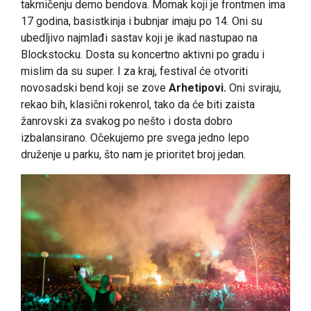
takmičenju demo bendova. Momak koji je frontmen ima
17 godina, basistkinja i bubnjar imaju po 14. Oni su
ubedljivo najmlađi sastav koji je ikad nastupao na
Blockstocku. Dosta su koncertno aktivni po gradu i
mislim da su super. I za kraj, festival će otvoriti
novosadski bend koji se zove
Arhetipovi.
Oni sviraju,
rekao bih, klasični rokenrol, tako da će biti zaista
žanrovski za svakog po nešto i dosta dobro
izbalansirano. Očekujemo pre svega jedno lepo
druženje u parku, što nam je prioritet broj jedan.