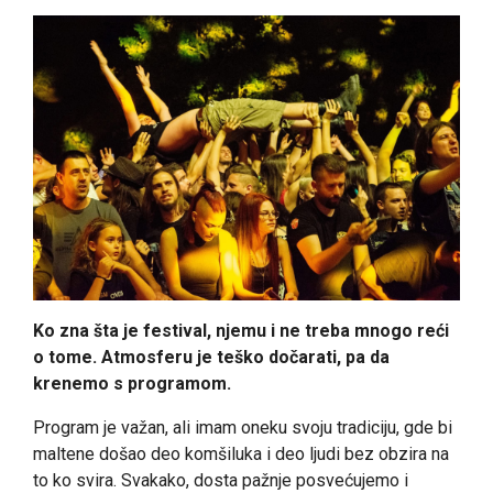
Ko zna šta je festival, njemu i ne treba mnogo reći
o tome. Atmosferu je teško dočarati, pa da
krenemo s programom.
Program je važan, ali imam oneku svoju tradiciju, gde bi
maltene došao deo komšiluka i deo ljudi bez obzira na
to ko svira. Svakako, dosta pažnje posvećujemo i