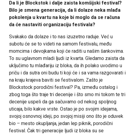
Da li je Blockstok i dalje zaista komšijski festival?
Bilo je smena generacija, da li dolaze neka mlađa
pokolenja u kvartu na koje bi moglo da se računa
da će nastaviti organizaciju festivala?
Svakako da dolaze i to nas izuzetno raduje. Već u
subotu će se to videti na samom festivalu, među
momcima i devojkama koji će raditi u našim šankovima.
To su uglavnom mladi ljudi iz kvarta. Gledamo zaista da
uključimo tu mlađariju iz bloka, da ih polako uvodimo u
priču i da sutra oni budu ti koji će i sa vama razgovarati i
na kraju krajeva baviti se festivalom. Zašto je
Blockstock porodični festival? Pa, između ostalog i
zbog toga što traje tri decenije i što smo mi tokom te tri
decenije uspeli da ga sačuvamo od nekog spoljnog
uticaja, bilo kakve vrste. Ostao je po svojim idejama,
svojoj osnovnoj ideji, po svojoj misiji ono što je oduvek
bio – mesto okupljanja, jedan lep piknik, porodični
festival. Čak tri generacije ljudi iz bloka su se