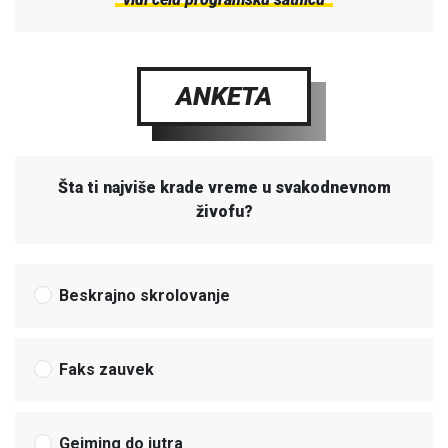
ANKETA
Šta ti najviše krade vreme u svakodnevnom
živofu?
Beskrajno skrolovanje
Faks zauvek
Gejming do jutra