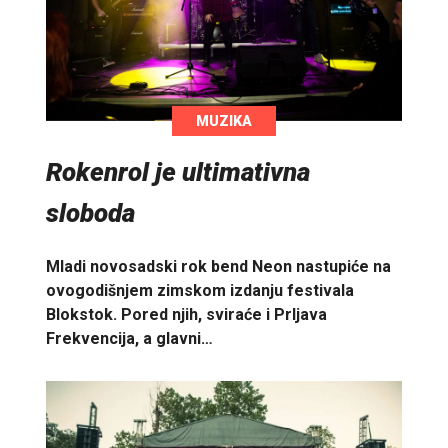
MUZIKA
Rokenrol je ultimativna
sloboda
Mladi novosadski rok bend Neon nastupiće na
ovogodišnjem zimskom izdanju festivala
Blokstok. Pored njih, sviraće i Prljava
Frekvencija, a glavni…