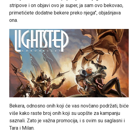
stripove i on objavi ovo je super, ja sam ovo bekovao,
primetićete dodatne bekere preko njega", objašnjava
ona.
Bekera, odnosno onih koji će vas novčano podržati, biće
više kako raste broj onih koji su uopšte za kampanju
saznali. Zato je važna promocija, i s ovim su saglasni i
Tara i Milan.