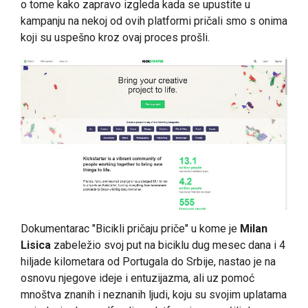
o tome kako zapravo izgleda kada se upustite u
kampanju na nekoj od ovih platformi pričali smo s onima
koji su uspešno kroz ovaj proces prošli.
Dokumentarac "Bicikli pričaju priče" u kome je
Milan
Lisica
zabeležio svoj put na biciklu dug mesec dana i 4
hiljade kilometara od Portugala do Srbije, nastao je na
osnovu njegove ideje i entuzijazma, ali uz pomoć
mnoštva znanih i neznanih ljudi, koju su svojim uplatama