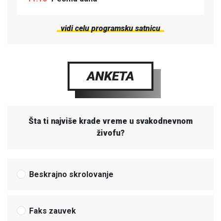
vidi celu programsku satnicu
ANKETA
Šta ti najviše krade vreme u svakodnevnom
živofu?
Beskrajno skrolovanje
Faks zauvek