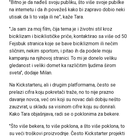
"Bitno je da nađeš svoju publiku, što više svoje pubilke
na internetu i da ih povežeš kako bi zapravo dobio neki
utisak da li to valja ili ne", kaže Tara.
"Ja sam za moj film, čija tema je i životni stil kroz
biciklizam i biciklističke priče, kontaktirao sa više od 50
Fejsbuk stranica koje se bave biciklizmom ili nečim
sličnim, nekim sportom, i pitao ih da podele moju
kampanju na njihovoj stranici. To mi je donelo veliku
gledanost i veliki domet ka različitim ljudima širom
sveta", dodaje Milan.
Na Kickstarteru, ali i drugim platformama, često se
prelazi cifra koju pokretači traže, no to nije prazno
davanje novca, već oni koji su novac dali dobiju nešto
zauzvrat, u skladu sa visinom cifre koju su donirali.
Kako Tara objašnjava, radi se o poklonima za bekere.
"Što više bekera, to više poklona, a što više poklona, to
su veći troškovi proizvodnje. Često Kickstarter projekti