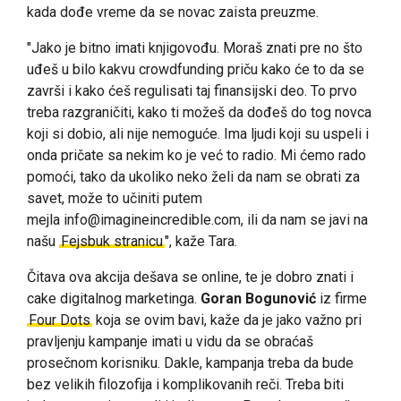
kada dođe vreme da se novac zaista preuzme.
"Jako je bitno imati knjigovođu. Moraš znati pre no što
uđeš u bilo kakvu crowdfunding priču kako će to da se
završi i kako ćeš regulisati taj finansijski deo. To prvo
treba razgraničiti, kako ti možeš da dođeš do tog novca
koji si dobio, ali nije nemoguće. Ima ljudi koji su uspeli i
onda pričate sa nekim ko je već to radio. Mi ćemo rado
pomoći, tako da ukoliko neko želi da nam se obrati za
savet, može to učiniti putem
mejla info@imagineincredible.com, ili da nam se javi na
našu
Fejsbuk stranicu
", kaže Tara.
Čitava ova akcija dešava se online, te je dobro znati i
cake digitalnog marketinga.
Goran Bogunović
iz firme
Four Dots
koja se ovim bavi, kaže da je jako važno pri
pravljenju kampanje imati u vidu da se obraćaš
prosečnom korisniku. Dakle, kampanja treba da bude
bez velikih filozofija i komplikovanih reči. Treba biti