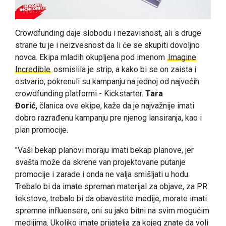
Crowdfunding daje slobodu i nezavisnost, ali s druge
strane tu je i neizvesnost da li će se skupiti dovoljno
novca. Ekipa mladih okupljena pod imenom
Imagine
Incredible
osmislila je strip, a kako bi se on zaista i
ostvario, pokrenuli su kampanju na jednoj od najvećih
crowdfunding platformi - Kickstarter.
Tara
Đorić,
članica ove ekipe, kaže da je najvažnije imati
dobro razrađenu kampanju pre njenog lansiranja, kao i
plan promocije.
"Vaši bekap planovi moraju imati bekap planove, jer
svašta može da skrene van projektovane putanje
promocije i zarade i onda ne valja smišljati u hodu.
Trebalo bi da imate spreman materijal za objave, za PR
tekstove, trebalo bi da obavestite medije, morate imati
spremne influensere, oni su jako bitni na svim mogućim
medijima. Ukoliko imate prijatelja za kojeg znate da voli