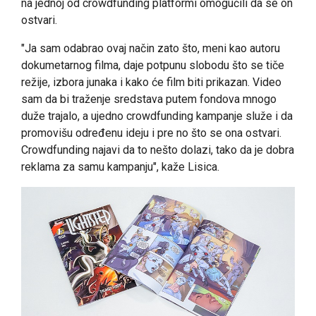
na jednoj od crowdfunding platformi omogućili da se on
ostvari.
"Ja sam odabrao ovaj način zato što, meni kao autoru
dokumetarnog filma, daje potpunu slobodu što se tiče
režije, izbora junaka i kako će film biti prikazan. Video
sam da bi traženje sredstava putem fondova mnogo
duže trajalo, a ujedno crowdfunding kampanje služe i da
promovišu određenu ideju i pre no što se ona ostvari.
Crowdfunding najavi da to nešto dolazi, tako da je dobra
reklama za samu kampanju", kaže Lisica.