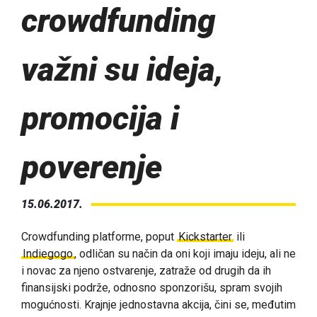
crowdfunding
važni su ideja,
promocija i
poverenje
15.06.2017.
Crowdfunding platforme, poput
Kickstarter
ili
Indiegogo
, odličan su način da oni koji imaju ideju, ali ne
i novac za njeno ostvarenje, zatraže od drugih da ih
finansijski podrže, odnosno sponzorišu, spram svojih
mogućnosti. Krajnje jednostavna akcija, čini se, međutim