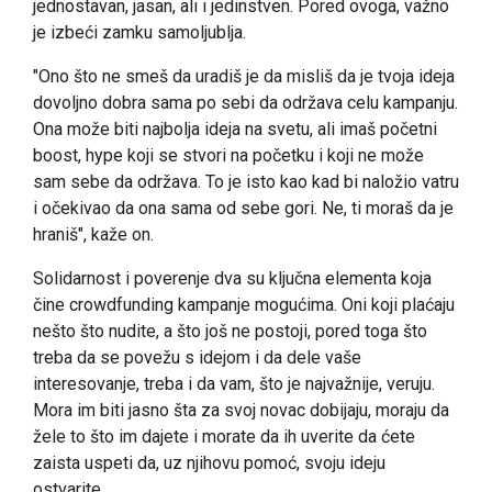
jednostavan, jasan, ali i jedinstven. Pored ovoga, važno
je izbeći zamku samoljublja.
"Ono što ne smeš da uradiš je da misliš da je tvoja ideja
dovoljno dobra sama po sebi da održava celu kampanju.
Ona može biti najbolja ideja na svetu, ali imaš početni
boost, hype koji se stvori na početku i koji ne može
sam sebe da održava. To je isto kao kad bi naložio vatru
i očekivao da ona sama od sebe gori. Ne, ti moraš da je
hraniš", kaže on.
Solidarnost i poverenje dva su ključna elementa koja
čine crowdfunding kampanje mogućima. Oni koji plaćaju
nešto što nudite, a što još ne postoji, pored toga što
treba da se povežu s idejom i da dele vaše
interesovanje, treba i da vam, što je najvažnije, veruju.
Mora im biti jasno šta za svoj novac dobijaju, moraju da
žele to što im dajete i morate da ih uverite da ćete
zaista uspeti da, uz njihovu pomoć, svoju ideju
ostvarite.