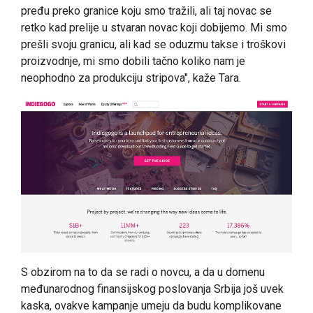
pređu preko granice koju smo tražili, ali taj novac se
retko kad prelije u stvaran novac koji dobijemo. Mi smo
prešli svoju granicu, ali kad se oduzmu takse i troškovi
proizvodnje, mi smo dobili tačno koliko nam je
neophodno za produkciju stripova", kaže Tara.
S obzirom na to da se radi o novcu, a da u domenu
međunarodnog finansijskog poslovanja Srbija još uvek
kaska, ovakve kampanje umeju da budu komplikovane