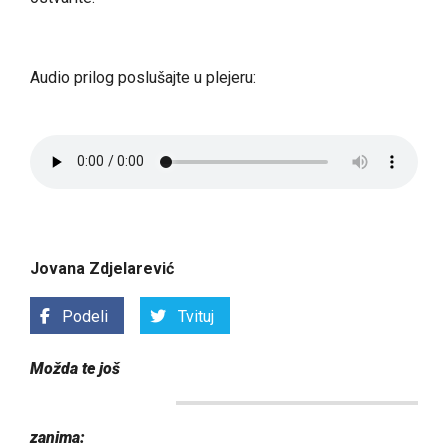
Audio prilog poslušajte u plejeru:
Jovana Zdjelarević
Podeli
Tvituj
Možda te još
zanima: