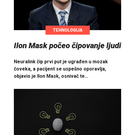
TEHNOLOGIJA
Ilon Mask počeo čipovanje ljudi
Neuralink čip prvi put je ugrađen u mozak
čoveka, a pacijent se uspešno oporavlja,
objavio je Ilon Mask, osnivač te…