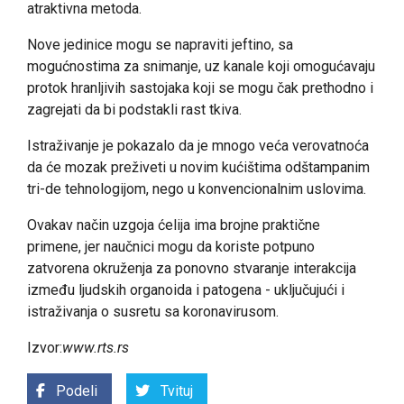
atraktivna metoda.
Nove jedinice mogu se napraviti jeftino, sa
mogućnostima za snimanje, uz kanale koji omogućavaju
protok hranljivih sastojaka koji se mogu čak prethodno i
zagrejati da bi podstakli rast tkiva.
Istraživanje je pokazalo da je mnogo veća verovatnoća
da će mozak preživeti u novim kućištima odštampanim
tri-de tehnologijom, nego u konvencionalnim uslovima.
Ovakav način uzgoja ćelija ima brojne praktične
primene, jer naučnici mogu da koriste potpuno
zatvorena okruženja za ponovno stvaranje interakcija
između ljudskih organoida i patogena - uključujući i
istraživanja o susretu sa koronavirusom.
Izvor:
www.rts.rs
Podeli
Tvituj