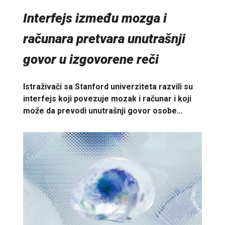
Interfejs između mozga i
računara pretvara unutrašnji
govor u izgovorene reči
Istraživači sa Stanford univerziteta razvili su
interfejs koji povezuje mozak i računar i koji
može da prevodi unutrašnji govor osobe…