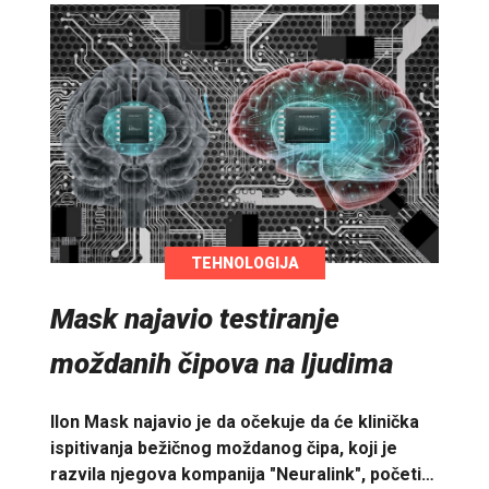
TEHNOLOGIJA
Mask najavio testiranje
moždanih čipova na ljudima
Ilon Mask najavio je da očekuje da će klinička
ispitivanja bežičnog moždanog čipa, koji je
razvila njegova kompanija "Neuralink", početi…