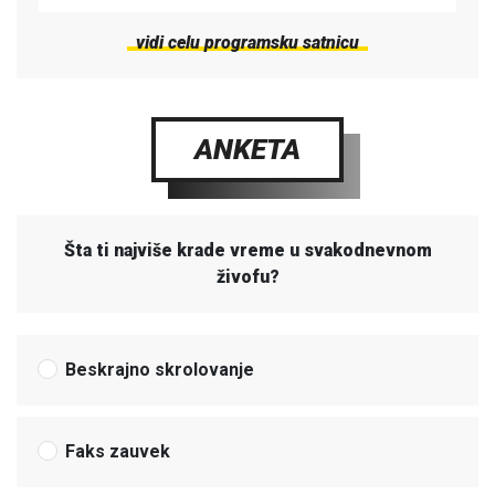
vidi celu programsku satnicu
ANKETA
Šta ti najviše krade vreme u svakodnevnom
živofu?
Beskrajno skrolovanje
Faks zauvek