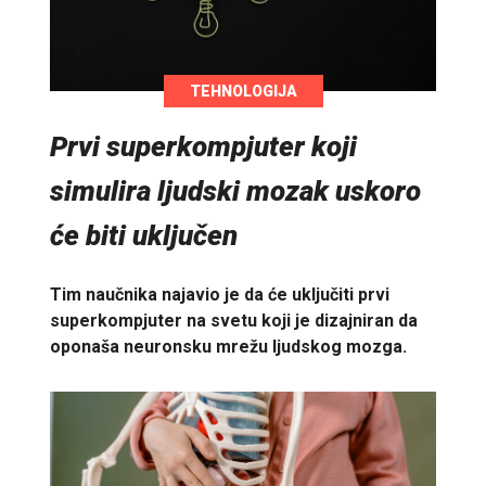
TEHNOLOGIJA
Prvi superkompjuter koji
simulira ljudski mozak uskoro
će biti uključen
Tim naučnika najavio je da će uključiti prvi
superkompjuter na svetu koji je dizajniran da
oponaša neuronsku mrežu ljudskog mozga.