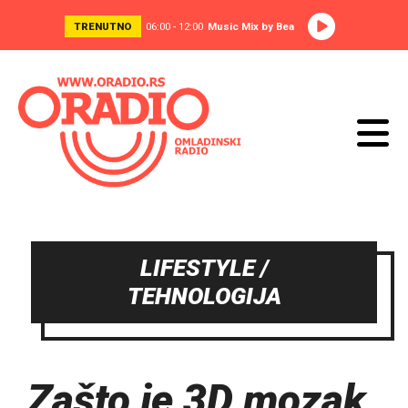
TRENUTNO
06:00 - 12:00
Music Mix by Bea
LIFESTYLE /
TEHNOLOGIJA
Zašto je 3D mozak