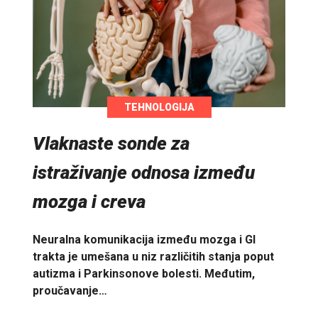
TEHNOLOGIJA
Vlaknaste sonde za
istraživanje odnosa između
mozga i creva
Neuralna komunikacija između mozga i GI
trakta je umešana u niz različitih stanja poput
autizma i Parkinsonove bolesti. Međutim,
proučavanje…