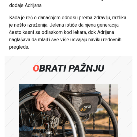
dodaje Adrijana.
Kada je reč o današnjem odnosu prema zdravlju, razlika
je nešto izraženija. Jelena ističe da njena generacija
često kasni sa odlaskom kod lekara, dok Adrijana
naglašava da mlađi sve više usvajaju naviku redovnih
pregleda.
OBRATI PAŽNJU