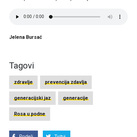
Jelena Bursać
Tagovi
zdravlje
prevencija zdavlja
generacijski jaz
generacije
Rosa u podne
Podeli
Tvituj