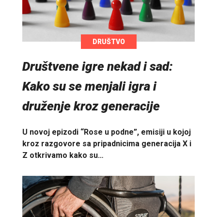
DRUŠTVO
Društvene igre nekad i sad:
Kako su se menjali igra i
druženje kroz generacije
U novoj epizodi “Rose u podne”, emisiji u kojoj
kroz razgovore sa pripadnicima generacija X i
Z otkrivamo kako su…