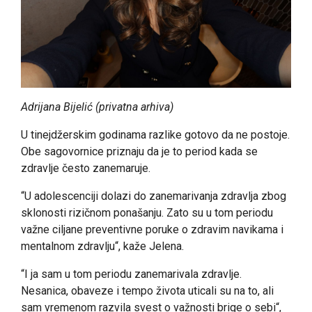
Adrijana Bijelić (privatna arhiva)
U tinejdžerskim godinama razlike gotovo da ne postoje.
Obe sagovornice priznaju da je to period kada se
zdravlje često zanemaruje.
“U adolescenciji dolazi do zanemarivanja zdravlja zbog
sklonosti rizičnom ponašanju. Zato su u tom periodu
važne ciljane preventivne poruke o zdravim navikama i
mentalnom zdravlju“, kaže Jelena.
“I ja sam u tom periodu zanemarivala zdravlje.
Nesanica, obaveze i tempo života uticali su na to, ali
sam vremenom razvila svest o važnosti brige o sebi“,