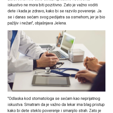
iskustvo ne mora biti pozitivno. Zato je važno voditi
dete i kada je zdravo, kako bi se razvilo poverenje. Ja
se i danas sećam svog pedijatra sa osmehom, jer je bio
pažljiv i nežan", objašnjava Jelena.
"Odlaska kod stomatologa se sećam kao neprijatnog
iskustva. Smatram da je važno da lekar ima blag pristup
kako bi dete steklo poverenje i smanjilo strah. Zato je