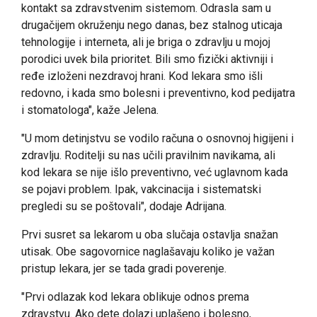
kontakt sa zdravstvenim sistemom. Odrasla sam u
drugačijem okruženju nego danas, bez stalnog uticaja
tehnologije i interneta, ali je briga o zdravlju u mojoj
porodici uvek bila prioritet. Bili smo fizički aktivniji i
ređe izloženi nezdravoj hrani. Kod lekara smo išli
redovno, i kada smo bolesni i preventivno, kod pedijatra
i stomatologa", kaže Jelena.
"U mom detinjstvu se vodilo računa o osnovnoj higijeni i
zdravlju. Roditelji su nas učili pravilnim navikama, ali
kod lekara se nije išlo preventivno, već uglavnom kada
se pojavi problem. Ipak, vakcinacija i sistematski
pregledi su se poštovali", dodaje Adrijana.
Prvi susret sa lekarom u oba slučaja ostavlja snažan
utisak. Obe sagovornice naglašavaju koliko je važan
pristup lekara, jer se tada gradi poverenje.
"Prvi odlazak kod lekara oblikuje odnos prema
zdravstvu. Ako dete dolazi uplašeno i bolesno,