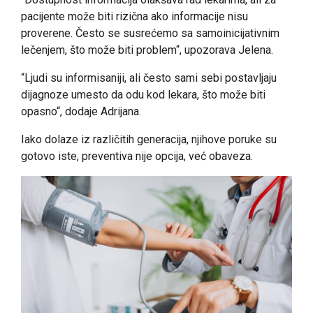
pacijente može biti rizična ako informacije nisu
proverene. Često se susrećemo sa samoinicijativnim
lečenjem, što može biti problem“, upozorava Jelena.
“Ljudi su informisaniji, ali često sami sebi postavljaju
dijagnoze umesto da odu kod lekara, što može biti
opasno“, dodaje Adrijana.
Iako dolaze iz različitih generacija, njihove poruke su
gotovo iste, preventiva nije opcija, već obaveza.