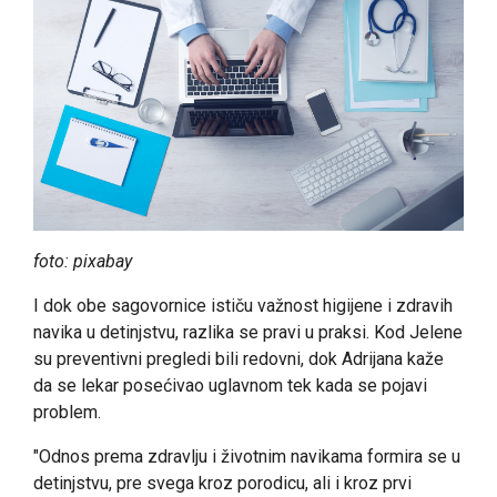
foto: pixabay
I dok obe sagovornice ističu važnost higijene i zdravih
navika u detinjstvu, razlika se pravi u praksi. Kod Jelene
su preventivni pregledi bili redovni, dok Adrijana kaže
da se lekar posećivao uglavnom tek kada se pojavi
problem.
"Odnos prema zdravlju i životnim navikama formira se u
detinjstvu, pre svega kroz porodicu, ali i kroz prvi