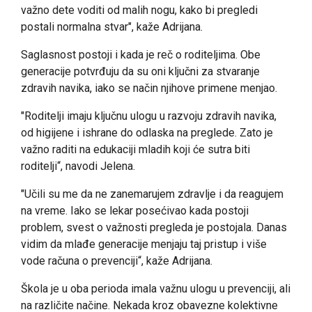
važno dete voditi od malih nogu, kako bi pregledi
postali normalna stvar", kaže Adrijana.
Saglasnost postoji i kada je reč o roditeljima. Obe
generacije potvrđuju da su oni ključni za stvaranje
zdravih navika, iako se način njihove primene menjao.
"Roditelji imaju ključnu ulogu u razvoju zdravih navika,
od higijene i ishrane do odlaska na preglede. Zato je
važno raditi na edukaciji mladih koji će sutra biti
roditelji“, navodi Jelena.
"Učili su me da ne zanemarujem zdravlje i da reagujem
na vreme. Iako se lekar posećivao kada postoji
problem, svest o važnosti pregleda je postojala. Danas
vidim da mlađe generacije menjaju taj pristup i više
vode računa o prevenciji“, kaže Adrijana.
Škola je u oba perioda imala važnu ulogu u prevenciji, ali
na različite načine. Nekada kroz obavezne kolektivne