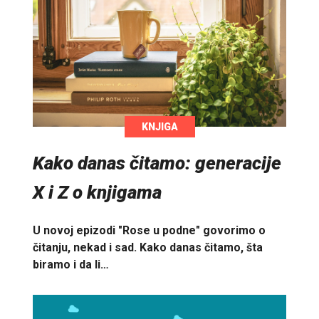
KNJIGA
Kako danas čitamo: generacije
X i Z o knjigama
U novoj epizodi "Rose u podne" govorimo o
čitanju, nekad i sad. Kako danas čitamo, šta
biramo i da li…