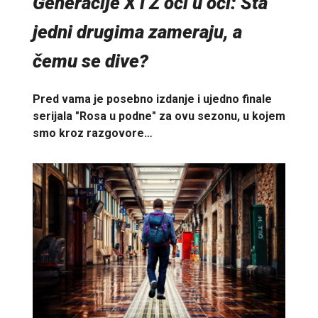
Generacije X i Z oči u oči: Šta
jedni drugima zameraju, a
čemu se dive?
Pred vama je posebno izdanje i ujedno finale
serijala "Rosa u podne" za ovu sezonu, u kojem
smo kroz razgovore…