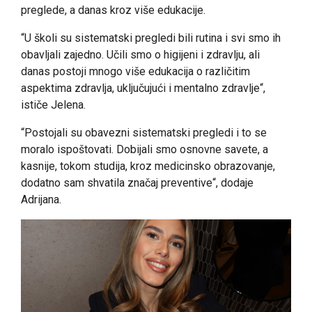
preglede, a danas kroz više edukacije.
“U školi su sistematski pregledi bili rutina i svi smo ih
obavljali zajedno. Učili smo o higijeni i zdravlju, ali
danas postoji mnogo više edukacija o različitim
aspektima zdravlja, uključujući i mentalno zdravlje“,
ističe Jelena.
“Postojali su obavezni sistematski pregledi i to se
moralo ispoštovati. Dobijali smo osnovne savete, a
kasnije, tokom studija, kroz medicinsko obrazovanje,
dodatno sam shvatila značaj preventive“, dodaje
Adrijana.