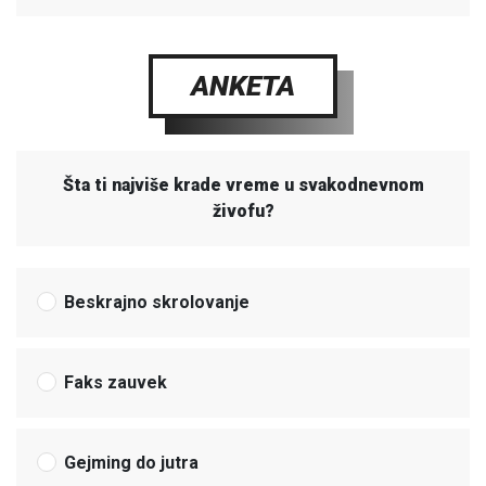
ANKETA
Šta ti najviše krade vreme u svakodnevnom
živofu?
Beskrajno skrolovanje
Faks zauvek
Gejming do jutra