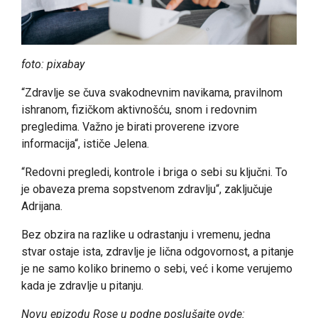
foto: pixabay
“Zdravlje se čuva svakodnevnim navikama, pravilnom
ishranom, fizičkom aktivnošću, snom i redovnim
pregledima. Važno je birati proverene izvore
informacija“, ističe Jelena.
“Redovni pregledi, kontrole i briga o sebi su ključni. To
je obaveza prema sopstvenom zdravlju“, zaključuje
Adrijana.
Bez obzira na razlike u odrastanju i vremenu, jedna
stvar ostaje ista, zdravlje je lična odgovornost, a pitanje
je ne samo koliko brinemo o sebi, već i kome verujemo
kada je zdravlje u pitanju.
Novu epizodu Rose u podne poslušajte ovde: