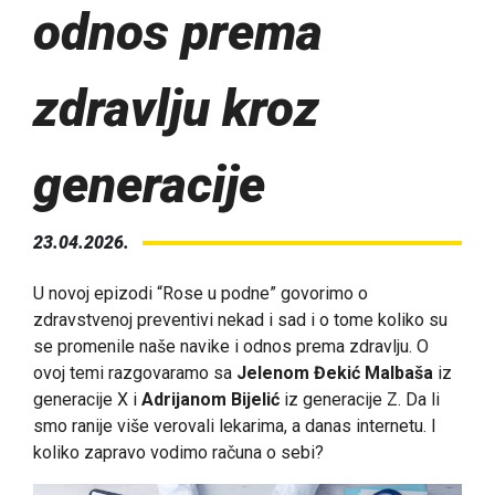
odnos prema
zdravlju kroz
generacije
23.04.2026.
U novoj epizodi “Rose u podne” govorimo o
zdravstvenoj preventivi nekad i sad i o tome koliko su
se promenile naše navike i odnos prema zdravlju. O
ovoj temi razgovaramo sa
Jelenom Đekić Malbaša
iz
generacije X i
Adrijanom Bijelić
iz generacije Z. Da li
smo ranije više verovali lekarima, a danas internetu. I
koliko zapravo vodimo računa o sebi?