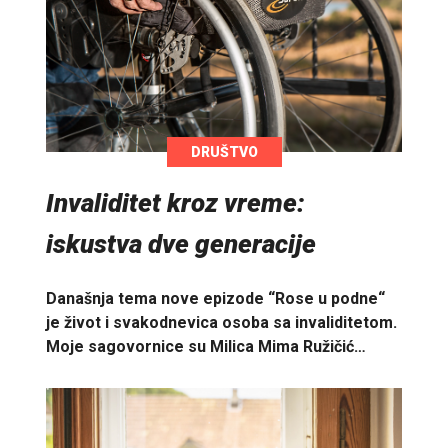
DRUŠTVO
Invaliditet kroz vreme:
iskustva dve generacije
Današnja tema nove epizode “Rose u podne“
je život i svakodnevica osoba sa invaliditetom.
Moje sagovornice su Milica Mima Ružičić…