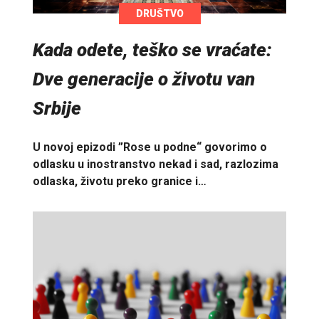
DRUŠTVO
Kada odete, teško se vraćate:
Dve generacije o životu van
Srbije
U novoj epizodi ”Rose u podne“ govorimo o
odlasku u inostranstvo nekad i sad, razlozima
odlaska, životu preko granice i…