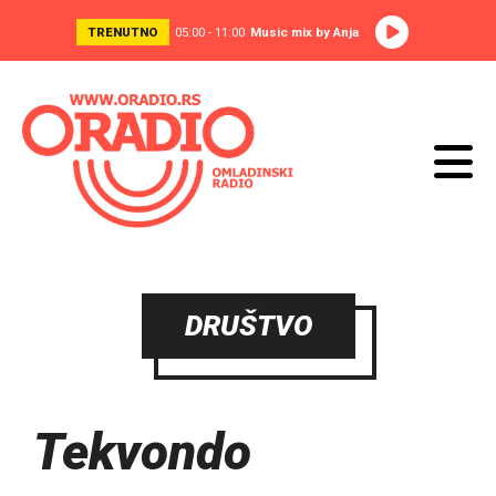
TRENUTNO
05:00 - 11:00
Music mix by Anja
DRUŠTVO
Tekvondo