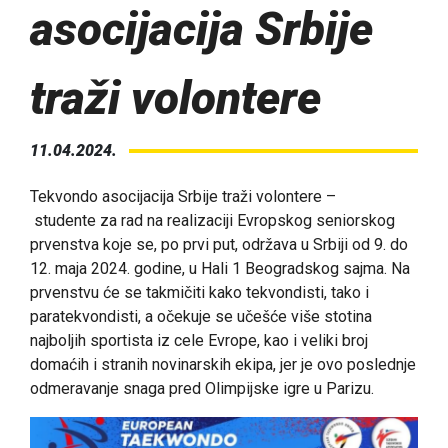
asocijacija Srbije
traži volontere
11.04.2024.
Tekvondo asocijacija Srbije traži volontere –
studente za rad na realizaciji Evropskog seniorskog
prvenstva koje se, po prvi put, održava u Srbiji od 9. do
12. maja 2024. godine, u Hali 1 Beogradskog sajma. Na
prvenstvu će se takmičiti kako tekvondisti, tako i
paratekvondisti, a očekuje se učešće više stotina
najboljih sportista iz cele Evrope, kao i veliki broj
domaćih i stranih novinarskih ekipa, jer je ovo poslednje
odmeravanje snaga pred Olimpijske igre u Parizu.