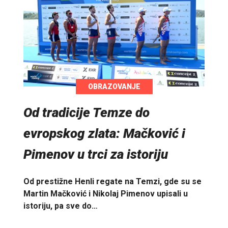
OBRAZOVANJE
Od tradicije Temze do
evropskog zlata: Mačković i
Pimenov u trci za istoriju
Od prestižne Henli regate na Temzi, gde su se
Martin Mačković i Nikolaj Pimenov upisali u
istoriju, pa sve do…