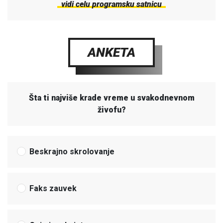
vidi celu programsku satnicu
ANKETA
Šta ti najviše krade vreme u svakodnevnom
živofu?
Beskrajno skrolovanje
Faks zauvek