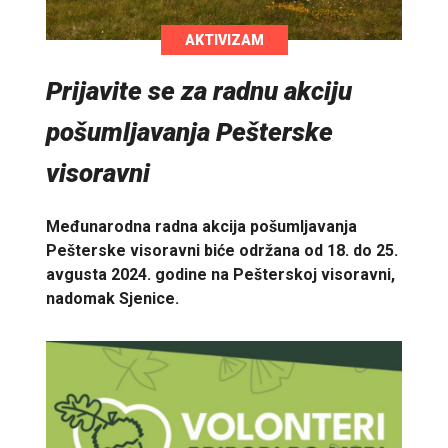
AKTIVIZAM
Prijavite se za radnu akciju
pošumljavanja Pešterske
visoravni
Međunarodna radna akcija pošumljavanja
Pešterske visoravni biće održana od 18. do 25.
avgusta 2024. godine na Pešterskoj visoravni,
nadomak Sjenice.