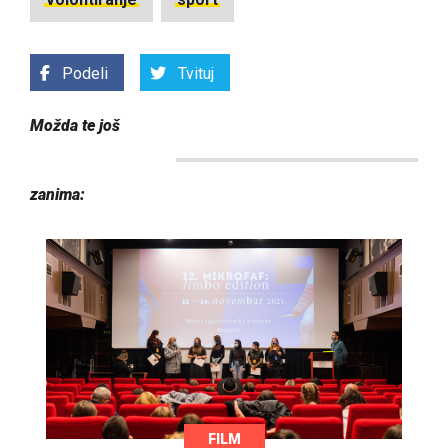
Podeli
Tvituj
Možda te još
zanima:
FILM