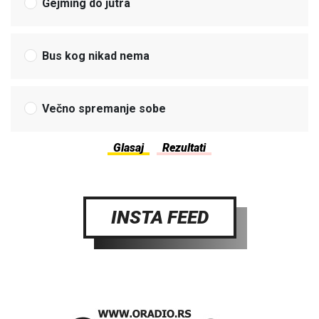
Gejming do jutra
Bus kog nikad nema
Večno spremanje sobe
INSTA FEED