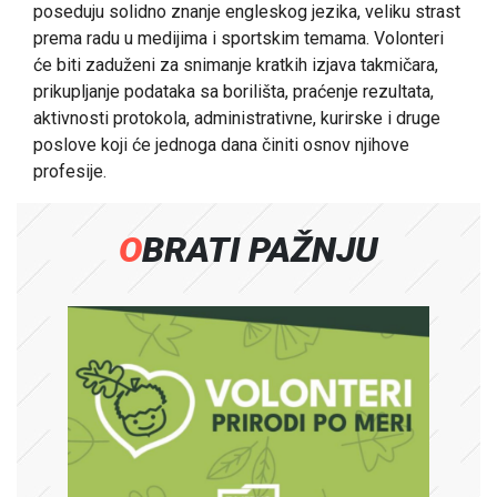
poseduju solidno znanje engleskog jezika, veliku strast
prema radu u medijima i sportskim temama. Volonteri
će biti zaduženi za snimanje kratkih izjava takmičara,
prikupljanje podataka sa borilišta, praćenje rezultata,
aktivnosti protokola, administrativne, kurirske i druge
poslove koji će jednoga dana činiti osnov njihove
profesije.
OBRATI PAŽNJU