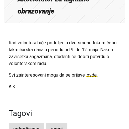
obrazovanje
Rad volontera biće podeljen u dve smene tokom četiri
takmičarska dana u periodu od 9. do 12. maja. Nakon
završetka angažmana, studenti će dobiti potvrdu o
volonterskom radu.
Svi zainteresovani mogu da se prijave
ovde
.
A.K.
Tagovi
volontiranje
sport