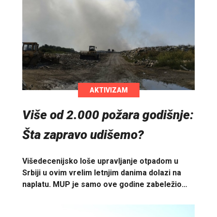
AKTIVIZAM
Više od 2.000 požara godišnje:
Šta zapravo udišemo?
Višedecenijsko loše upravljanje otpadom u
Srbiji u ovim vrelim letnjim danima dolazi na
naplatu. MUP je samo ove godine zabeležio…