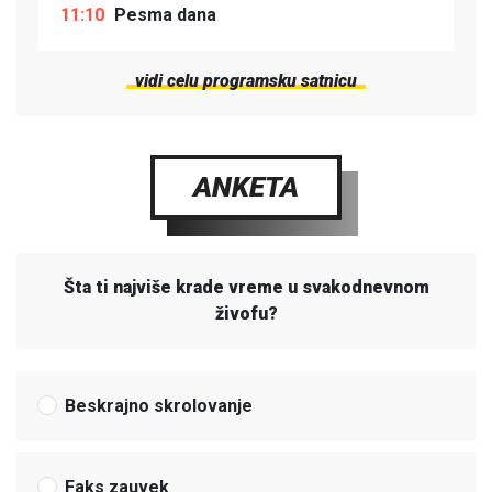
11:10
Pesma dana
vidi celu programsku satnicu
ANKETA
Šta ti najviše krade vreme u svakodnevnom
živofu?
Beskrajno skrolovanje
Faks zauvek