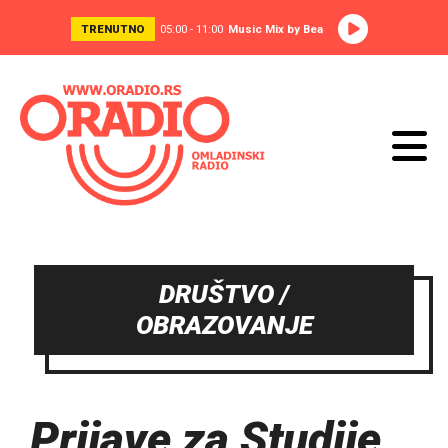
TRENUTNO
05:00 - 11:00
Music Mix by Bea
DRUŠTVO /
OBRAZOVANJE
Prijave za Studije