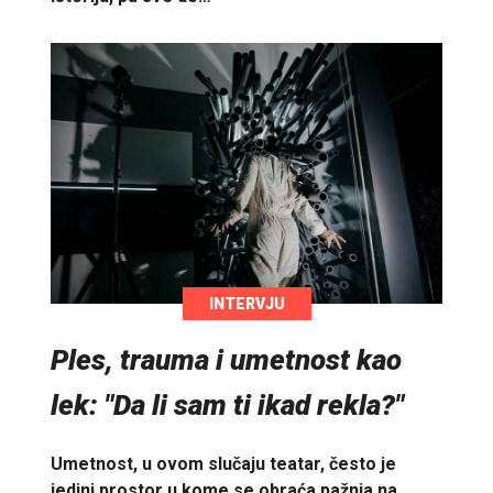
INTERVJU
Ples, trauma i umetnost kao
lek: "Da li sam ti ikad rekla?"
Umetnost, u ovom slučaju teatar, često je
jedini prostor u kome se obraća pažnja na