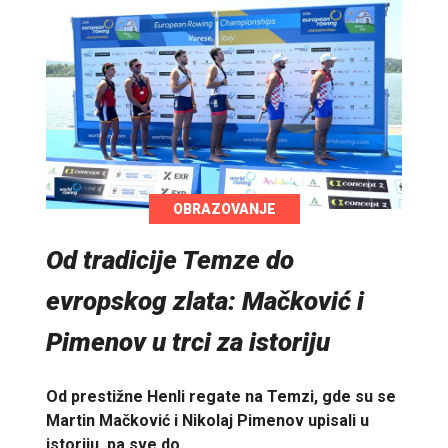
OBRAZOVANJE
Od tradicije Temze do
evropskog zlata: Mačković i
Pimenov u trci za istoriju
Od prestižne Henli regate na Temzi, gde su se
Martin Mačković i Nikolaj Pimenov upisali u
istoriju, pa sve do…