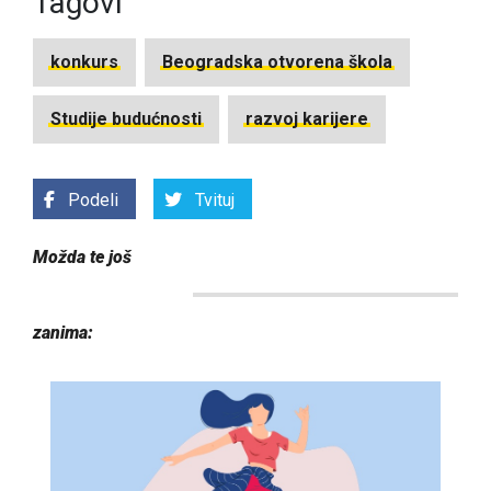
Tagovi
konkurs
Beogradska otvorena škola
Studije budućnosti
razvoj karijere
Podeli
Tvituj
Možda te još
zanima: