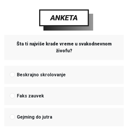
ANKETA
Šta ti najviše krade vreme u svakodnevnom
živofu?
Beskrajno skrolovanje
Faks zauvek
Gejming do jutra