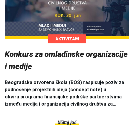
AKTIVIZAM
Konkurs za omladinske organizacije
i medije
Beogradska otvorena škola (BOŠ) raspisuje poziv za
podnošenje projektnih ideja (concept note) u
okviru programa finansijske podrške partnerstvima
između medija i organizacija civilnog društva za…
Učitaj još