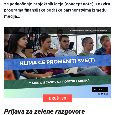
za podnošenje projektnih ideja (concept note) u okviru
programa finansijske podrške partnerstvima između
medija…
DRUŠTVO
Prijava za zelene razgovore