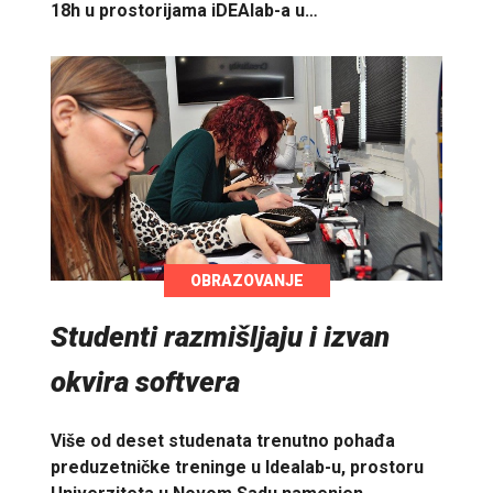
18h u prostorijama iDEAlab-a u…
OBRAZOVANJE
Studenti razmišljaju i izvan
okvira softvera
Više od deset studenata trenutno pohađa
preduzetničke treninge u Idealab-u, prostoru