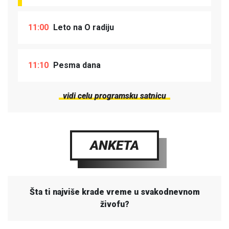
11:00
Leto na O radiju
11:10
Pesma dana
vidi celu programsku satnicu
ANKETA
Šta ti najviše krade vreme u svakodnevnom
živofu?