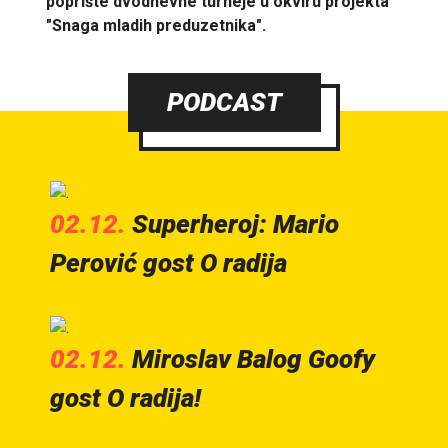
poprište dvodnevne turneje u okviru projekta
"Snaga mladih preduzetnika".
PODCAST
02.12.
Superheroj: Mario
Perović gost O radija
02.12.
Miroslav Balog Goofy
gost O radija!