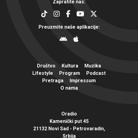
Zapratite nas:
Preuzmite naše aplikacije:
Društvo
Kultura
Muzika
Lifestyle
Program
Podcast
Pretraga
Impressum
O nama
Oradio
Kamenički put 45
21132 Novi Sad - Petrovaradin,
Srbija