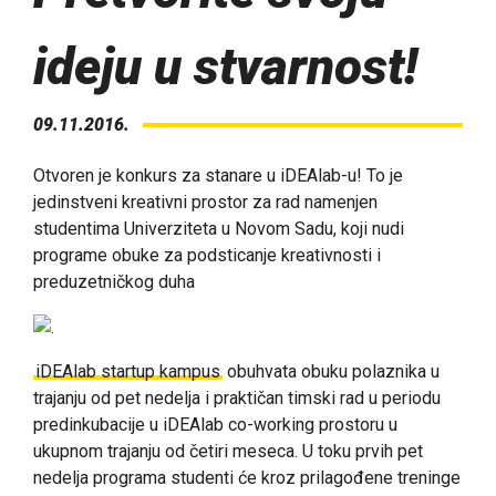
ideju u stvarnost!
09.11.2016.
Otvoren je konkurs za stanare u iDEAlab-u! To je
jedinstveni kreativni prostor za rad namenjen
studentima Univerziteta u Novom Sadu, koji nudi
programe obuke za podsticanje kreativnosti i
preduzetničkog duha
iDEAlab startup kampus
obuhvata obuku polaznika u
trajanju od pet nedelja i praktičan timski rad u periodu
predinkubacije u iDEAlab co-working prostoru u
ukupnom trajanju od četiri meseca. U toku prvih pet
nedelja programa studenti će kroz prilagođene treninge