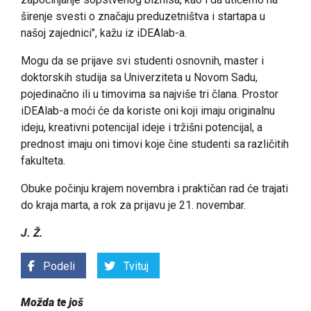
širenje svesti o značaju preduzetništva i startapa u
našoj zajednici", kažu iz iDEAlab-a.
Mogu da se prijave svi studenti osnovnih, master i
doktorskih studija sa Univerziteta u Novom Sadu,
pojedinačno ili u timovima sa najviše tri člana. Prostor
iDEAlab-a moći će da koriste oni koji imaju originalnu
ideju, kreativni potencijal ideje i tržišni potencijal, a
prednost imaju oni timovi koje čine studenti sa različitih
fakulteta.
Obuke počinju krajem novembra i praktičan rad će trajati
do kraja marta, a rok za prijavu je 21. novembar.
J. Ž.
Podeli
Tvituj
Možda te još