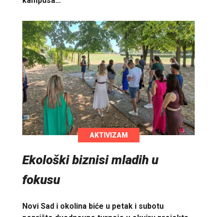
kampusa…
AKTIVIZAM
Ekološki biznisi mladih u
fokusu
Novi Sad i okolina biće u petak i subotu