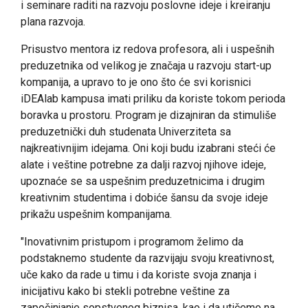
i seminare raditi na razvoju poslovne ideje i kreiranju
plana razvoja.
Prisustvo mentora iz redova profesora, ali i uspešnih
preduzetnika od velikog je značaja u razvoju start-up
kompanija, a upravo to je ono što će svi korisnici
iDEAlab kampusa imati priliku da koriste tokom perioda
boravka u prostoru. Program je dizajniran da stimuliše
preduzetnički duh studenata Univerziteta sa
najkreativnijim idejama. Oni koji budu izabrani steći će
alate i veštine potrebne za dalji razvoj njihove ideje,
upoznaće se sa uspešnim preduzetnicima i drugim
kreativnim studentima i dobiće šansu da svoje ideje
prikažu uspešnim kompanijama.
"Inovativnim pristupom i programom želimo da
podstaknemo studente da razvijaju svoju kreativnost,
uče kako da rade u timu i da koriste svoja znanja i
inicijativu kako bi stekli potrebne veštine za
započinjanje sopstvenog biznisa, kao i da utičemo na