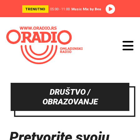
TRENUTNO
05:00 - 11:00
Music Mix by Bea
DRUŠTVO /
OBRAZOVANJE
Pretvorite svoju