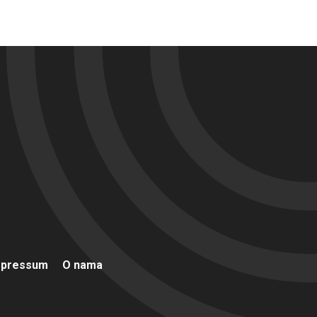
mpressum
O nama