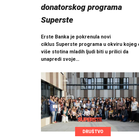
donatorskog programa
Superste
Erste Banka je pokrenula novi
ciklus Superste programa u okviru kojeg 
više stotina mladih ljudi biti u prilici da
unapredi svoje…
DRUŠTVO