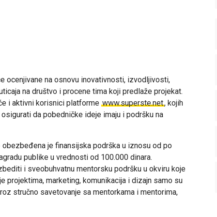
će ocenjivane na osnovu inovativnosti, izvodljivosti,
uticaja na društvo i procene tima koji predlaže projekat.
e i aktivni korisnici platforme
www.superste.net
, kojih
 osigurati da pobedničke ideje imaju i podršku na
je obezbeđena je finansijska podrška u iznosu od po
nagradu publike u vrednosti od 100.000 dinara.
ezbediti i sveobuhvatnu mentorsku podršku u okviru koje
je projektima, marketing, komunikacija i dizajn samo su
 kroz stručno savetovanje sa mentorkama i mentorima,