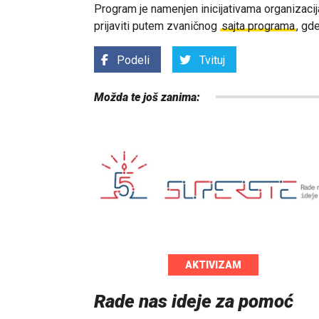
Program je namenjen inicijativama organizacij
prijaviti putem zvaničnog
sajta programa
, gd
Podeli
Tvituj
Možda te još zanima:
AKTIVIZAM
Rade nas ideje za pomoć