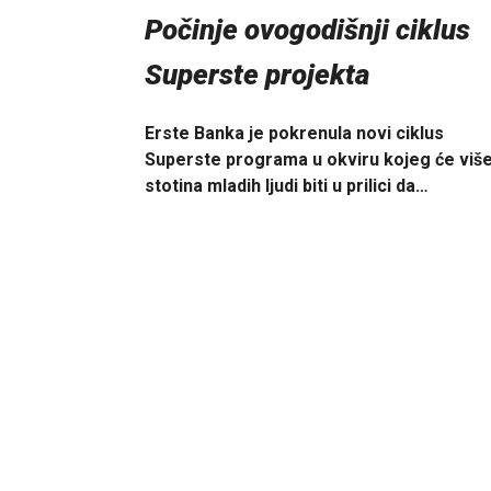
Počinje ovogodišnji ciklus
Superste projekta
Erste Banka je pokrenula novi ciklus
Superste programa u okviru kojeg će viš
stotina mladih ljudi biti u prilici da…