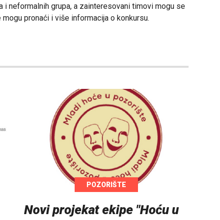
a i neformalnih grupa, a zainteresovani timovi mogu se
e mogu pronaći i više informacija o konkursu.
POZORIŠTE
Novi projekat ekipe "Hoću u