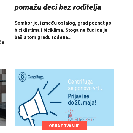
pomažu deci bez roditelja
Sombor je, između ostalog, grad poznat po
biciklistima i biciklima. Stoga ne čudi da je
baš u tom gradu rođena…
će
OBRAZOVANJE