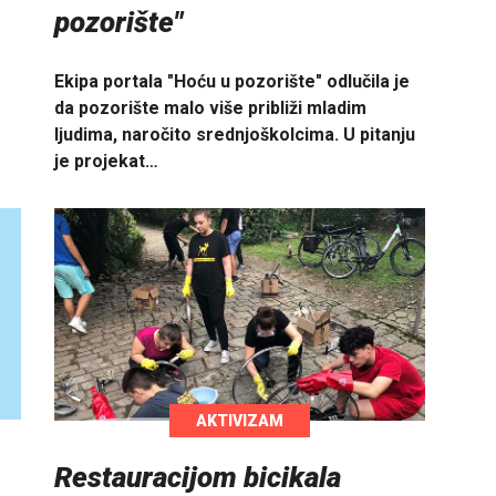
pozorište"
Ekipa portala "Hoću u pozorište" odlučila je
da pozorište malo više približi mladim
ljudima, naročito srednjoškolcima. U pitanju
je projekat…
AKTIVIZAM
Restauracijom bicikala