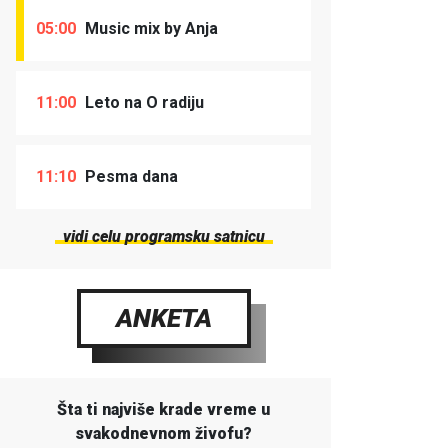
05:00
Music mix by Anja
11:00
Leto na O radiju
11:10
Pesma dana
vidi celu programsku satnicu
ANKETA
Šta ti najviše krade vreme u
svakodnevnom živofu?