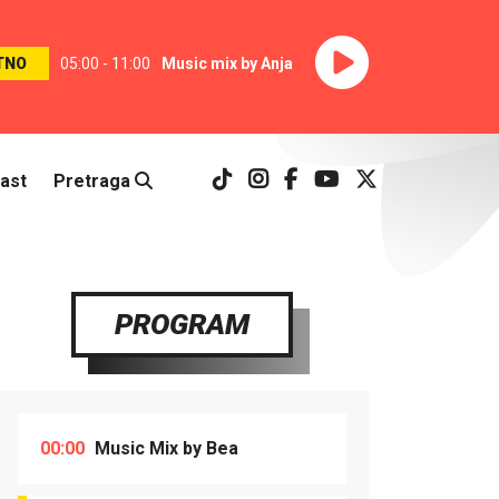
TNO
05:00 - 11:00
Music mix by Anja
ast
Pretraga
PROGRAM
00:00
Music Mix by Bea