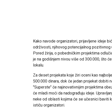
Kako navode organizatori, prijavljene ideje bi
održivosti, njihovog potencijalnog pozitivnog 
Pored žirija, o pobedničkim projektima odlučić
je na godišnjem nivou više od 300.000, što će
lokalu.
Za deset projekata koje žiri oceni kao najbol
500.000 dinara, dok će jedan projekat dobiti 
"Superste" će najinovativnijim projektima ob
će mladi moći da nadograđuju ideje. Upravljan
neke od oblasti kojima će se učesnici baviti
ističu organizatori.