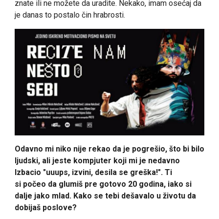
znate ili ne možete da uradite. Nekako, imam osećaj da
je danas to postalo čin hrabrosti.
Odavno mi niko nije rekao da je pogrešio, što bi bilo
ljudski, ali jeste kompjuter koji mi je nedavno
Izbacio "uuups, izvini, desila se greška!". Ti
si
počeo da glumiš pre gotovo 20 godina, iako si
dalje jako mlad. Kako se tebi dešavalo u životu da
dobijaš poslove?