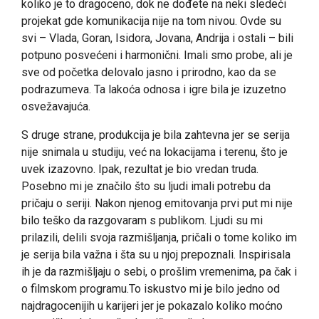
koliko je to dragoceno, dok ne dođete na neki sledeći
projekat gde komunikacija nije na tom nivou. Ovde su
svi – Vlada, Goran, Isidora, Jovana, Andrija i ostali – bili
potpuno posvećeni i harmonični. Imali smo probe, ali je
sve od početka delovalo jasno i prirodno, kao da se
podrazumeva. Ta lakoća odnosa i igre bila je izuzetno
osvežavajuća.
S druge strane, produkcija je bila zahtevna jer se serija
nije snimala u studiju, već na lokacijama i terenu, što je
uvek izazovno. Ipak, rezultat je bio vredan truda.
Posebno mi je značilo što su ljudi imali potrebu da
pričaju o seriji. Nakon njenog emitovanja prvi put mi nije
bilo teško da razgovaram s publikom. Ljudi su mi
prilazili, delili svoja razmišljanja, pričali o tome koliko im
je serija bila važna i šta su u njoj prepoznali. Inspirisala
ih je da razmišljaju o sebi, o prošlim vremenima, pa čak i
o filmskom programu.To iskustvo mi je bilo jedno od
najdragocenijih u karijeri jer je pokazalo koliko moćno