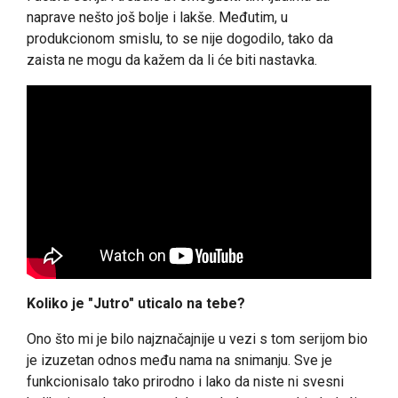
naprave nešto još bolje i lakše. Međutim, u
produkcionom smislu, to se nije dogodilo, tako da
zaista ne mogu da kažem da li će biti nastavka.
Koliko je "Jutro" uticalo na tebe?
Ono što mi je bilo najznačajnije u vezi s tom serijom bio
je izuzetan odnos među nama na snimanju. Sve je
funkcionisalo tako prirodno i lako da niste ni svesni