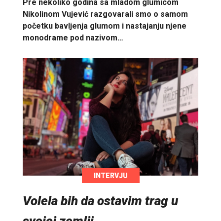
Pre nekoliko godina sa mladom glumicom
Nikolinom Vujević razgovarali smo o samom
početku bavljenja glumom i nastajanju njene
monodrame pod nazivom…
INTERVJU
Volela bih da ostavim trag u