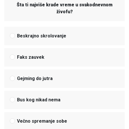
Šta ti najviše krade vreme u svakodnevnom
živofu?
Beskrajno skrolovanje
Faks zauvek
Gejming do jutra
Bus kog nikad nema
Večno spremanje sobe