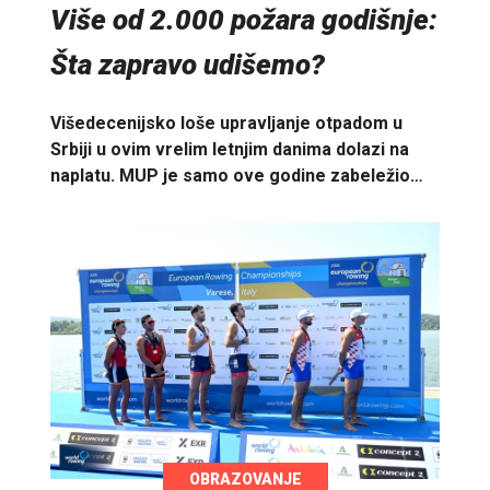
Više od 2.000 požara godišnje:
Šta zapravo udišemo?
Višedecenijsko loše upravljanje otpadom u
Srbiji u ovim vrelim letnjim danima dolazi na
naplatu. MUP je samo ove godine zabeležio…
OBRAZOVANJE