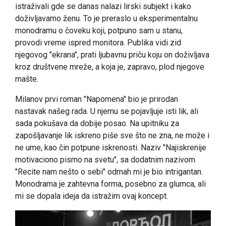
istraživali gde se danas nalazi lirski subjekt i kako
doživljavamo ženu. To je preraslo u eksperimentalnu
monodramu o čoveku koji, potpuno sam u stanu,
provodi vreme ispred monitora. Publika vidi zid
njegovog "ekrana", prati ljubavnu priču koju on doživljava
kroz društvene mreže, a koja je, zapravo, plod njegove
mašte.
Milanov prvi roman "Napomena" bio je prirodan
nastavak našeg rada. U njemu se pojavljuje isti lik, ali
sada pokušava da dobije posao. Na upitniku za
zapošljavanje lik iskreno piše sve što ne zna, ne može i
ne ume, kao čin potpune iskrenosti. Naziv "Najiskrenije
motivaciono pismo na svetu", sa dodatnim nazivom
"Recite nam nešto o sebi" odmah mi je bio intrigantan.
Monodrama je zahtevna forma, posebno za glumca, ali
mi se dopala ideja da istražim ovaj koncept.