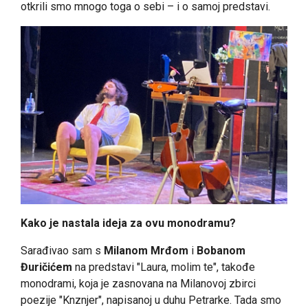
otkrili smo mnogo toga o sebi – i o samoj predstavi.
Kako je nastala ideja za ovu monodramu?
Sarađivao sam s
Milanom Mrđom
i
Bobanom
Đuričićem
na predstavi "Laura, molim te", takođe
monodrami, koja je zasnovana na Milanovoj zbirci
poezije "Knznjer", napisanoj u duhu Petrarke. Tada smo