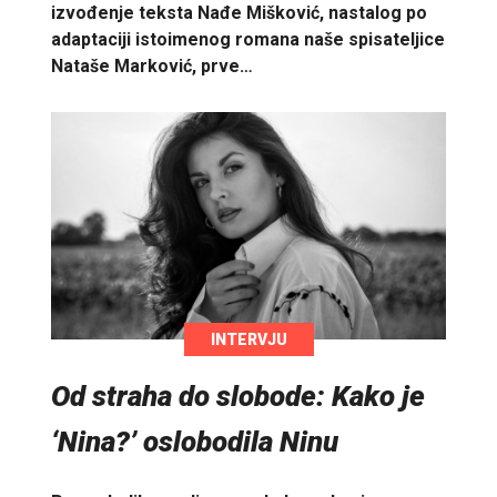
izvođenje teksta Nađe Mišković, nastalog po
adaptaciji istoimenog romana naše spisateljice
Nataše Marković, prve…
INTERVJU
Od straha do slobode: Kako je
‘Nina?’ oslobodila Ninu