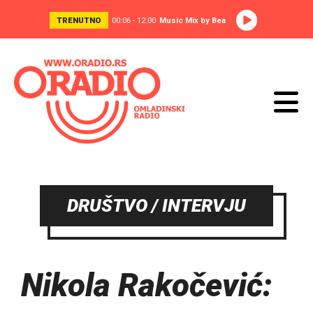
TRENUTNO
00:06 - 12:00
Music Mix by Bea
DRUŠTVO / INTERVJU
Nikola Rakočević: