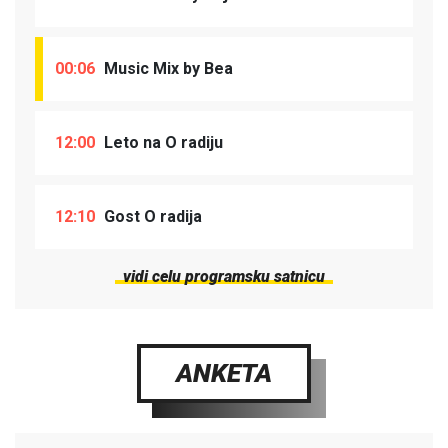
00:06
Music Mix by Bea
12:00
Leto na O radiju
12:10
Gost O radija
vidi celu programsku satnicu
ANKETA