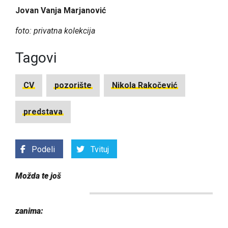
Jovan Vanja Marjanović
foto: privatna kolekcija
Tagovi
CV
pozorište
Nikola Rakočević
predstava
Podeli
Tvituj
Možda te još
zanima: