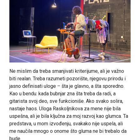
Ne mislim da treba smanjivati kriterijume, ali je važno
biti realan. Treba razumeti pozorište, njegovu prirodu i
jasno definisati uloge – šta je glavno, a šta sporedno.
Kao u bendu: kada bubnjar zna šta treba da radi, a
gitarista svoj deo, sve funkcioniše. Ako svako solira,
nastaje haos. Uloga Raskoljnikova za mene nije bila
uspešna, ali je bila ključna za moj razvoj kao glumca. Ta
predstava, u mom izvođenju, svakako nije uspela, ali
me naučila mnogo o onome što gluma ne bi trebalo da
bude.