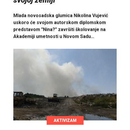
svojoj zemlji
Mlada novosadska glumica Nikolina Vujević
uskoro će svojom autorskom diplomskom
predstavom "Nina?" završiti školovanje na
Akademiji umetnosti u Novom Sadu…
AKTIVIZAM