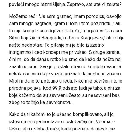
povlači mnogo razmišljanja. Zapravo, šta ste vi zaista?
Možemo reći: "Ja sam glumac, imam porodicu, osvojio
sam mnogo nagrada, igram u tom i tom pozorištu..." ali
to nije kompletan odgovor. Takođe, mogu reći: "Ja sam
Srbin koji živi u Beogradu, rođen u Kragujevcu," ali i dalje
nešto nedostaje. To pitanje mi je bilo izuzetno
intrigantno i ceo koncept me privukao. S druge strane,
čini mi se da danas retko ko sme da kaže da nešto ne
zna ili ne ume. Sve je postalo strašno komplikovano, a
nekako se čini da je važno priznati da nešto ne znamo.
Mislim da je to potpuno u redu. Niko nije savršen i to je
prirodna pojava. Kod 99,9 odssto ljudi je tako, a oni za
koje kažemo da su savršeni, često su nesavršeni baš
zbog te težnje ka savršenstvu.
Kako da ti kažem, to je užasno komplikovano, ali je
istovremeno jednostavno i oslobađajuće. Veoma je
teško, ali i oslobađajuće, kada priznate da nešto ne