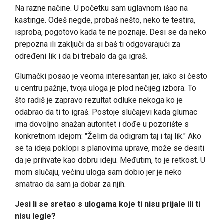
Na razne načine. U početku sam uglavnom išao na
kastinge. Odeš negde, probaš nešto, neko te testira,
isproba, pogotovo kada te ne poznaje. Desi se da neko
prepozna ili zaključi da si baš ti odgovarajući za
određeni lik i da bi trebalo da ga igraš.
Glumački posao je veoma interesantan jer, iako si često
u centru pažnje, tvoja uloga je plod nečijeg izbora. To
što radiš je zapravo rezultat odluke nekoga ko je
odabrao da ti to igraš. Postoje slučajevi kada glumac
ima dovoljno snažan autoritet i dođe u pozorište s
konkretnom idejom: "Želim da odigram taj i taj lik." Ako
se ta ideja poklopi s planovima uprave, može se desiti
da je prihvate kao dobru ideju. Međutim, to je retkost. U
mom slučaju, većinu uloga sam dobio jer je neko
smatrao da sam ja dobar za njih.
Jesi li se sretao s ulogama koje ti nisu prijale ili ti
nisu legle?