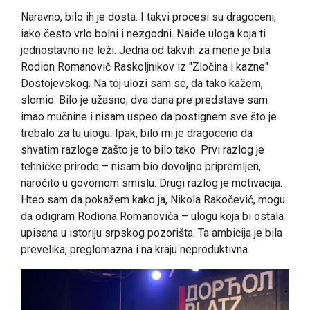
Naravno, bilo ih je dosta. I takvi procesi su dragoceni,
iako često vrlo bolni i nezgodni. Naiđe uloga koja ti
jednostavno ne leži. Jedna od takvih za mene je bila
Rodion Romanovič Raskoljnikov iz "Zločina i kazne"
Dostojevskog. Na toj ulozi sam se, da tako kažem,
slomio. Bilo je užasno; dva dana pre predstave sam
imao mučnine i nisam uspeo da postignem sve što je
trebalo za tu ulogu. Ipak, bilo mi je dragoceno da
shvatim razloge zašto je to bilo tako. Prvi razlog je
tehničke prirode – nisam bio dovoljno pripremljen,
naročito u govornom smislu. Drugi razlog je motivacija.
Hteo sam da pokažem kako ja, Nikola Rakočević, mogu
da odigram Rodiona Romanoviča – ulogu koja bi ostala
upisana u istoriju srpskog pozorišta. Ta ambicija je bila
prevelika, preglomazna i na kraju neproduktivna.