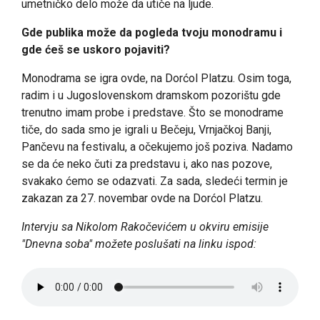
umetničko delo može da utiče na ljude.
Gde publika može da pogleda tvoju monodramu i
gde ćeš se uskoro pojaviti?
Monodrama se igra ovde, na Dorćol Platzu. Osim toga,
radim i u Jugoslovenskom dramskom pozorištu gde
trenutno imam probe i predstave. Što se monodrame
tiče, do sada smo je igrali u Bečeju, Vrnjačkoj Banji,
Pančevu na festivalu, a očekujemo još poziva. Nadamo
se da će neko čuti za predstavu i, ako nas pozove,
svakako ćemo se odazvati. Za sada, sledeći termin je
zakazan za 27. novembar ovde na Dorćol Platzu.
Intervju sa Nikolom Rakočevićem u okviru emisije
"Dnevna soba" možete poslušati na linku ispod: