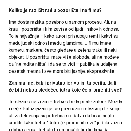
Koliko je različit rad u pozorištu i na filmu?
Ima dosta razlika, posebno u samom procesu. Ali, na
kraju i pozorište i film zavise od ljudi i njihovih odnosa.
To je najvažnije – kako autori pristupaju temi i kakvi su
međuljudski odnosi među glumcima. U filmu imate
kameru, markere, često gledate u zelenu traku ili neki
objekat. U pozorištu imate više slobode, ali ne možete
da "ne radite ništa" i da se to vidi – publika je udaljena
desetak metara i sve mora biti jasnije, ekspresivnije.
Zanima me, čak i privatno jer volim tu seriju, da li
će biti nekog sledećeg jutra koje će promeniti sve?
To stvarno ne znam – trebalo bi da pitate autore. Možda
i neće. Entuzijazam je bio presudan u stvaranju te serije,
ali za televiziju su potrebna sredstva da bi se nešto
uradilo kako treba. "Jutro će promeniti sve" je bila važna
i dobra serija i trebalo bi omogućiti tim ljudima da