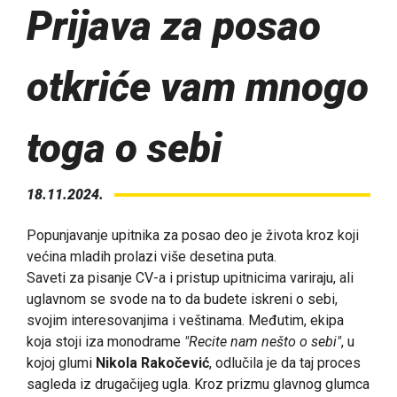
Prijava za posao
otkriće vam mnogo
toga o sebi
18.11.2024.
Popunjavanje upitnika za posao deo je života kroz koji
većina mladih prolazi više desetina puta.
Saveti za pisanje CV-a i pristup upitnicima variraju, ali
uglavnom se svode na to da budete iskreni o sebi,
svojim interesovanjima i veštinama. Međutim, ekipa
koja stoji iza monodrame
"Recite nam nešto o sebi"
, u
kojoj glumi
Nikola Rakočević
, odlučila je da taj proces
sagleda iz drugačijeg ugla. Kroz prizmu glavnog glumca