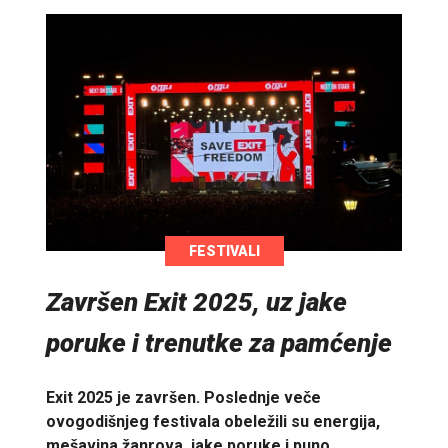
FESTIVALI
Završen Exit 2025, uz jake
poruke i trenutke za pamćenje
Exit 2025 je završen. Poslednje veče
ovogodišnjeg festivala obeležili su energija,
mešavina žanrova, jake poruke i puno