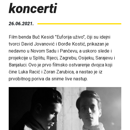
koncerti
26.06.2021.
Film benda Buč Kesidi "Euforija uživo", čiji su idejni
tvorci David Jovanović i Đorđe Kostić, prikazan je
nedavno u Novom Sadu i Pančevu, a uskoro slede i
projekcije u Splitu, Rijeci, Zagrebu, Osijeku, Sarajevu i
Banjaluci. Ovo je prvo filmsko ostvarenje dvojca koji
čine Luka Racić i Zoran Zarubica, a nastao je iz
prvobitnog poriva da snime live nastup.