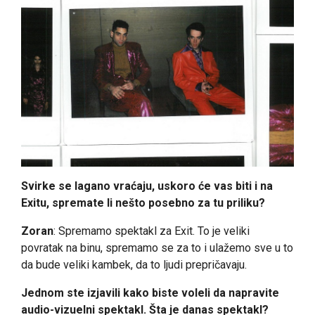
Svirke se lagano vraćaju, uskoro će vas biti i na
Exitu, spremate li nešto posebno za tu priliku?
Zoran
: Spremamo spektakl za Exit. To je veliki
povratak na binu, spremamo se za to i ulažemo sve u to
da bude veliki kambek, da to ljudi prepričavaju.
Jednom ste izjavili kako biste voleli da napravite
audio-vizuelni spektakl. Šta je danas spektakl?