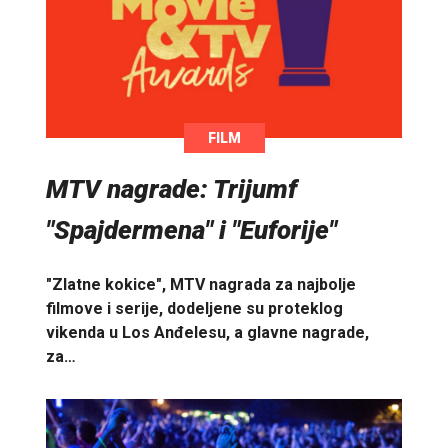
FILM
MTV nagrade: Trijumf
"Spajdermena" i "Euforije"
"Zlatne kokice", MTV nagrada za najbolje
filmove i serije, dodeljene su proteklog
vikenda u Los Anđelesu, a glavne nagrade,
za…