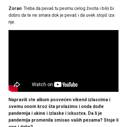
Zoran
: Treba da pevaš tu pesmu celog života i bilo bi
dobro da te ne smara dok je pevaš i da uvek stojiš iza
nje.
Napravili ste album posvećen vikend izlascima i
svemu onom kroz šta prolazimo i onda dođe
pandemija i ukine i izlaske i iskustva. Da li je
pandemija promenila smisao vaših pesama? Stoje li
one i dalje?