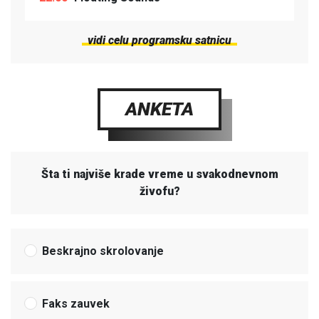
vidi celu programsku satnicu
ANKETA
Šta ti najviše krade vreme u svakodnevnom
živofu?
Beskrajno skrolovanje
Faks zauvek