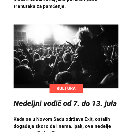
trenutaka za pamćenje.
KULTURA
Nedeljni vodič od 7. do 13. jula
Kada se u Novom Sadu održava Exit, ostalih
događaja skoro da i nema. Ipak, ove nedelje