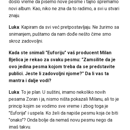
došlo vreme da pišemo nove pesme i tajno spremamo
novi album. Kao, niko ne zna da to radimo, a svi u stvari
znaju.
Luka
: Kapiram da svi već pretpostavljaju. Ne žurimo sa
snimanjem, puštamo da nam dođe nešto čime smo
skroz zadovoljni.
Kada ste snimali "Euforiju" vaš producent Milan
Bjelica je rekao za svaku pesmu: "Zamsilite da je
ovo jedina pesma kojom treba da se predstavite
publici. Jeste li zadovoljni njome?" Da li vas ta
mantra i dalje vodi?
Luka
: To je plan. U suštini, imamo nekoliko novih
pesama Zoran i ja, nismo ništa pokazali Milanu, ali to je
princip kojim se vodimo sve vreme i zbog toga je
"Euforija" i uspela. Ko želi da napiše pesmu koja će biti
"onako"? Onda bolje da nemaš novu pesmu nego da
imaš takvu.