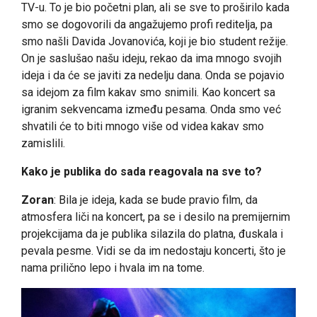
TV-u. To je bio početni plan, ali se sve to proširilo kada
smo se dogovorili da angažujemo profi reditelja, pa
smo našli Davida Jovanovića, koji je bio student režije.
On je saslušao našu ideju, rekao da ima mnogo svojih
ideja i da će se javiti za nedelju dana. Onda se pojavio
sa idejom za film kakav smo snimili. Kao koncert sa
igranim sekvencama između pesama. Onda smo već
shvatili će to biti mnogo više od videa kakav smo
zamislili.
Kako je publika do sada reagovala na sve to?
Zoran
: Bila je ideja, kada se bude pravio film, da
atmosfera liči na koncert, pa se i desilo na premijernim
projekcijama da je publika silazila do platna, đuskala i
pevala pesme. Vidi se da im nedostaju koncerti, što je
nama prilično lepo i hvala im na tome.