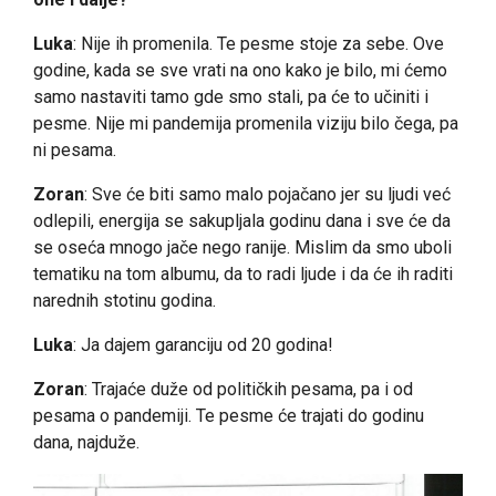
Luka
: Nije ih promenila. Te pesme stoje za sebe. Ove
godine, kada se sve vrati na ono kako je bilo, mi ćemo
samo nastaviti tamo gde smo stali, pa će to učiniti i
pesme. Nije mi pandemija promenila viziju bilo čega, pa
ni pesama.
Zoran
: Sve će biti samo malo pojačano jer su ljudi već
odlepili, energija se sakupljala godinu dana i sve će da
se oseća mnogo jače nego ranije. Mislim da smo uboli
tematiku na tom albumu, da to radi ljude i da će ih raditi
narednih stotinu godina.
Luka
: Ja dajem garanciju od 20 godina!
Zoran
: Trajaće duže od političkih pesama, pa i od
pesama o pandemiji. Te pesme će trajati do godinu
dana, najduže.