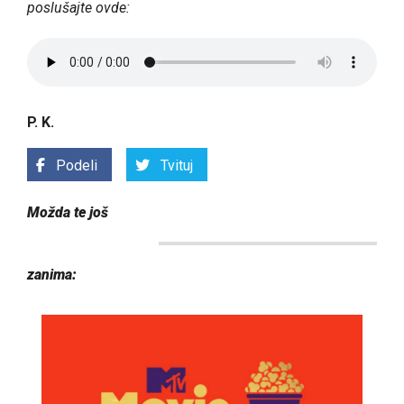
poslušajte ovde:
P. K.
Podeli
Tvituj
Možda te još
zanima: