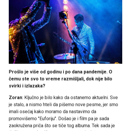
Prošlo je više od godinu i po dana pandemije. O
čemu ste svo to vreme razmišljali, dok nije bilo
svirki i izlazaka?
Zoran
: Ključno je bilo kako da ostanemo aktuelni. Sve
je stalo, a nismo hteli da pišemo nove pesme, jer smo
imali osećaj kako moramo da nastavimo da
promovišemo "Euforiju". Došao je i film pa je sada
zaokružena priča što se tiče tog albuma. Tek sada je