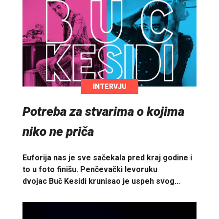
INTERVJU
Potreba za stvarima o kojima
niko ne priča
Euforija nas je sve sačekala pred kraj godine i
to u foto finišu. Penčevački levoruku
dvojac Buč Kesidi krunisao je uspeh svog…