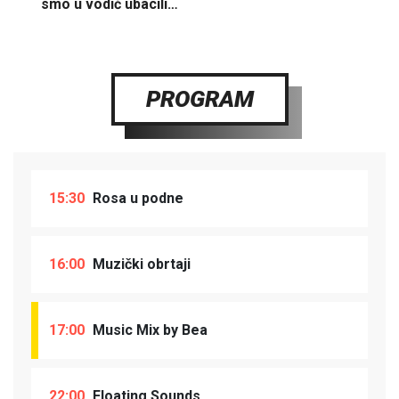
smo u vodič ubacili…
PROGRAM
15:30
Rosa u podne
16:00
Muzički obrtaji
17:00
Music Mix by Bea
22:00
Floating Sounds