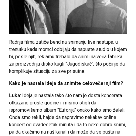
Radnja filma zatiče bend na snimanju live nastupa, u
trenutku kada momci odbijaju da napuste studio u kojem
bi, posle njih, reklamu trebalo da snimi najveća fabrika
za proizvodnju disko kugli "Jugodiskać", što počinje da
komplikuje situaciju za sve prisutne.
Kako je nastala ideja da snimite celovečernji film?
Luka
: Ideja je nastala tako što nam je dosta koncerata
otkazano prošle godine i i nismo stigli da
ispromovišemo album "Euforija" onako kako smo želeli.
Onda smo rekli, hajde da napravimo nekakav online
koncert od dvadesetak minuta i da to neko dobro snimi,
pa da okačimo na naš kanal i da može da se pušta na