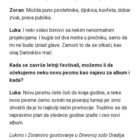
Zoran
: Možda puno pirotehnike, šljokica, konfeta, dobar
zvuk, prava publika...
Luka
: I neki video bimovi sa nekim nenormalnim
projekcijama. I kugla od dva metra u prečniku, samo da
mi ne bude iznad glave. Zamisli to da se otkači, kao
onaj Damoklov mač.
Kada se završe letnji festivali, možemo li da
očekujemo neku novu pesmu kao najavu za album i
kada?
Luka
: Novu pesmu ćete čuti do kraja godine, a neke
nove pesme ćemo svirati na jesenjoj turneji jer smo
shvatili da je to najbolji način promocije. Trudimo se da
napravimo plan da sledeće godine izađe i ceo novi
album.
Lukino i Zoranovo gostovanje u Dnevnoj sobi Oradija