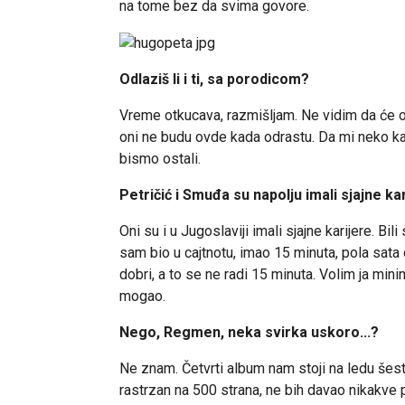
na tome bez da svima govore.
Odlaziš li i ti, sa porodicom?
Vreme otkucava, razmišljam. Ne vidim da će ov
oni ne budu ovde kada odrastu. Da mi neko ka
bismo ostali.
Petričić i Smuđa su napolju imali sjajne kar
Oni su i u Jugoslaviji imali sjajne karijere. Bil
sam bio u cajtnotu, imao 15 minuta, pola sata d
dobri, a to se ne radi 15 minuta. Volim ja mi
mogao.
Nego, Regmen, neka svirka uskoro...?
Ne znam. Četvrti album nam stoji na ledu še
rastrzan na 500 strana, ne bih davao nikakve