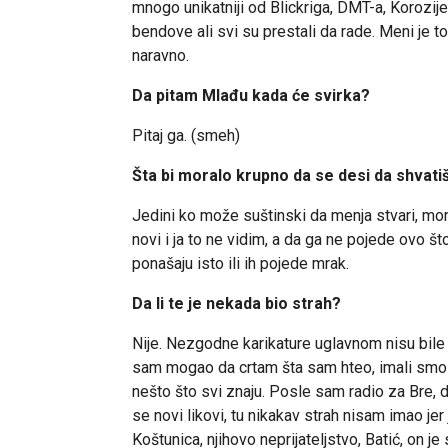
mnogo unikatniji od Blickriga, DMT-a, Korozij
bendove ali svi su prestali da rade. Meni je to 
naravno.
Da pitam Mlađu kada će svirka?
Pitaj ga. (smeh)
Šta bi moralo krupno da se desi da shvati
Jedini ko može suštinski da menja stvari, mor
novi i ja to ne vidim, a da ga ne pojede ovo što
ponašaju isto ili ih pojede mrak.
Da li te je nekada bio strah?
Nije. Nezgodne karikature uglavnom nisu bile 
sam mogao da crtam šta sam hteo, imali smo
nešto što svi znaju. Posle sam radio za Bre, do
se novi likovi, tu nikakav strah nisam imao jer
Koštunica, njihovo neprijateljstvo, Batić, on je