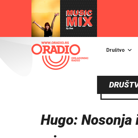
Društvo
DRUŠTV
Hugo: Nosonja 