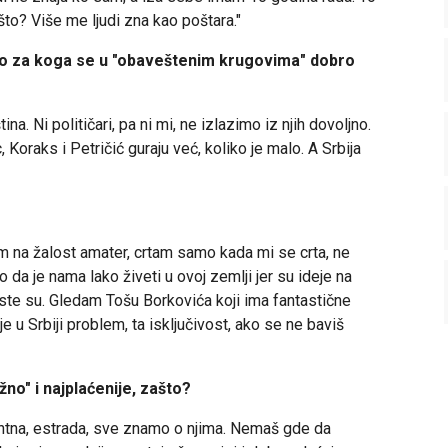
to? Više me ljudi zna kao poštara."
ko za koga se u "obaveštenim krugovima" dobro
na. Ni političari, pa ni mi, ne izlazimo iz njih dovoljno.
oraks i Petričić guraju već, koliko je malo. A Srbija
am na žalost amater, crtam samo kada mi se crta, ne
 da je nama lako živeti u ovoj zemlji jer su ideje na
ste su. Gledam Tošu Borkovića koji ima fantastične
 je u Srbiji problem, ta isključivost, ako se ne baviš
ižno" i najplaćenije, zašto?
nantna, estrada, sve znamo o njima. Nemaš gde da