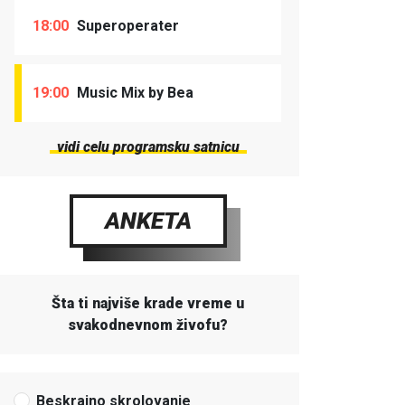
18:00
Superoperater
19:00
Music Mix by Bea
vidi celu programsku satnicu
ANKETA
Šta ti najviše krade vreme u
svakodnevnom živofu?
Beskrajno skrolovanje