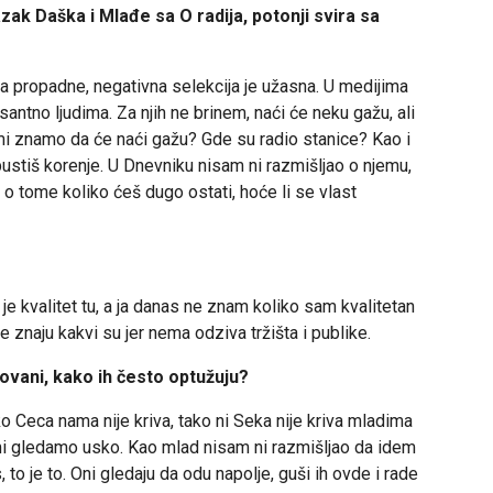
ak Daška i Mlađe sa O radija, potonji svira sa
a propadne, negativna selekcija je užasna. U medijima
esantno ljudima. Za njih ne brinem, naći će neku gažu, ali
 mi znamo da će naći gažu? Gde su radio stanice? Kao i
 pustiš korenje. U Dnevniku nisam ni razmišljao o njemu,
 o tome koliko ćeš dugo ostati, hoće li se vlast
e kvalitet tu, a ja danas ne znam koliko sam kvalitetan
 ne znaju kakvi su jer nema odziva tržišta i publike.
ovani, kako ih često optužuju?
 Ceca nama nije kriva, tako ni Seka nije kriva mladima
 mi gledamo usko. Kao mlad nisam ni razmišljao da idem
 to je to. Oni gledaju da odu napolje, guši ih ovde i rade