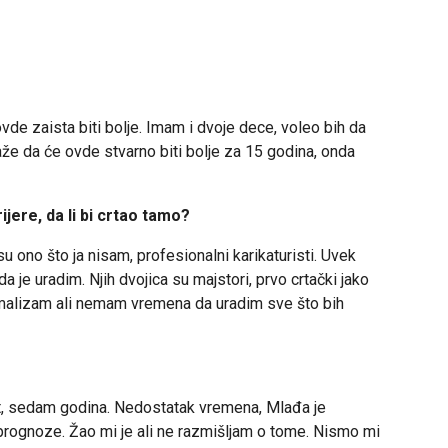
de zaista biti bolje. Imam i dvoje dece, voleo bih da
že da će ovde stvarno biti bolje za 15 godina, onda
ijere, da li bi crtao tamo?
i su ono što ja nisam, profesionalni karikaturisti. Uvek
a je uradim. Njih dvojica su majstori, prvo crtački jako
nimalizam ali nemam vremena da uradim sve što bih
st, sedam godina. Nedostatak vremena, Mlađa je
 prognoze. Žao mi je ali ne razmišljam o tome. Nismo mi