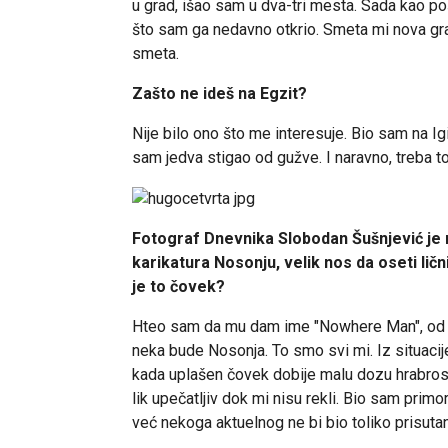
u grad, išao sam u dva-tri mesta. Sada kao p
što sam ga nedavno otkrio. Smeta mi nova grad
smeta.
Zašto ne ideš na Egzit?
Nije bilo ono što me interesuje. Bio sam na Igij
sam jedva stigao od gužve. I naravno, treba to 
Fotograf Dnevnika Slobodan Šušnjević je n
karikatura Nosonju, velik nos da oseti lični
je to čovek?
Hteo sam da mu dam ime "Nowhere Man", od Bit
neka bude Nosonja. To smo svi mi. Iz situacije
kada uplašen čovek dobije malu dozu hrabrosti
lik upečatljiv dok mi nisu rekli. Bio sam prim
već nekoga aktuelnog ne bi bio toliko prisutan