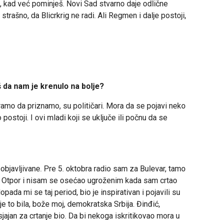
e, kad već pominješ. Novi Sad stvarno daje odlične
strašno, da Blicrkrig ne radi. Ali Regmen i dalje postoji,
š da nam je krenulo na bolje?
amo da priznamo, su političari. Mora da se pojavi neko
 postoji. I ovi mladi koji se uključe ili počnu da se
objavljivane. Pre 5. oktobra radio sam za Bulevar, tamo
 Otpor i nisam se osećao ugroženim kada sam crtao
pada mi se taj period, bio je inspirativan i pojavili su
 je to bila, bože moj, demokratska Srbija. Đinđić,
 sjajan za crtanje bio. Da bi nekoga iskritikovao mora u