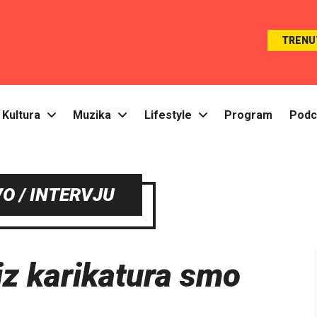
TRENU
Kultura
Muzika
Lifestyle
Program
Podc
O / INTERVJU
iz karikatura smo