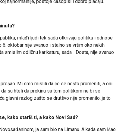
skoj najnormalnije, postoje časopisi i dobro plaćaju.
minuta?
ublika, mlađi ljudi tek sada otkrivaju politiku i odnose
 6. oktobar nije svanuo i stalno se vrtim oko nekih
 smislim odličnu karikaturu, sada... Dosta, nije svanuo
prošao. Mi smo mislili da će se nešto promeniti, a oni
 i da su hteli da prekinu sa tom politikom ne bi se
ća glavni razlog zašto se drutšvo nije promenilo, ja to
, kako stariš ti, a kako Novi Sad?
Novosađaninom, ja sam bio na Limanu. A kada sam išao