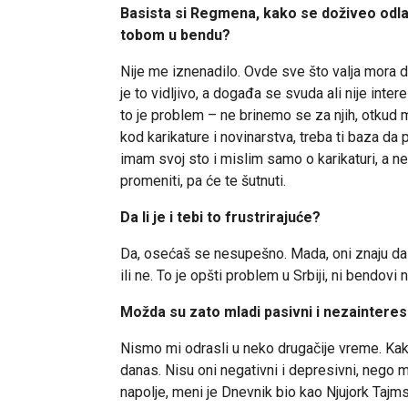
Basista si Regmena, kako se doživeo odlaz
tobom u bendu?
Nije me iznenadilo. Ovde sve što valja mora d
je to vidljivo, a događa se svuda ali nije inter
to je problem – ne brinemo se za njih, otkud
kod karikature i novinarstva, treba ti baza da
imam svoj sto i mislim samo o karikaturi, a ne
promeniti, pa će te šutnuti.
Da li je i tebi to frustrirajuće?
Da, osećaš se nesupešno. Mada, oni znaju da j
ili ne. To je opšti problem u Srbiji, ni bendovi
Možda su zato mladi pasivni i nezainteres
Nismo mi odrasli u neko drugačije vreme. Kako
danas. Nisu oni negativni i depresivni, nego
napolje, meni je Dnevnik bio kao Njujork Tajms,