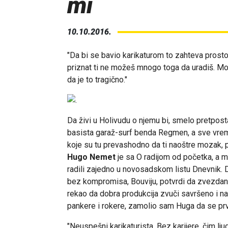
mi
10.10.2016.
"Da bi se bavio karikaturom to zahteva prosto
priznat ti ne možeš mnogo toga da uradiš. M
da je to tragično."
Da živi u Holivudu o njemu bi, smelo pretposta
basista garaž-surf benda Regmen, a sve vreme 
koje su tu prevashodno da ti naoštre mozak, 
Hugo Nemet
je sa O radijom od početka, a 
radili zajedno u novosadskom listu Dnevnik.
bez kompromisa, Bouviju, potvrdi da zvezdane 
rekao da dobra produkcija zvuči savršeno i n
pankere i rokere, zamolio sam Huga da se prvo
"Neuspešni karikaturista. Bez karijere, čim lj