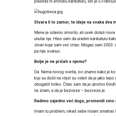
plasiraš ni erotsku karikaturu, što je u Francu
Stvara li to zamor, te ideje na svaka dva 
Mene je odavno smorilo, ali uvek dolazi nova p
unutar nje. Hteo sam da uradim karikaturu kako
stvari koje sam već crtao. Mogao sam 2003. da
pa nije svanuo.
Bolje je ne pričati o njemu?
Da. Nema novog svetla, svi znamo kako je ko 
koji su došli na vlast su videli da je jako lepo
obogatili toliko. Čitao sam da je ubistvo Đinđi
ne znam, a da je bezveze – bezveze je.
Radimo zajedno već dugo, promenili smo se
Imam tu problem, nikad sebe nisam smatrao 