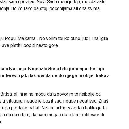
oštar sam upoznao Novi Sad i meni je lep, možda zato
nja i to će tako da stoji decenijama ali ona svima
u Popu, Majkama... Ne volim toliko puno ljudi, i na Igija
sve platiti, popiti nešto gore.
a otvaranju tvoje izložbe u Izbi pominjao heroja
 interes i jaki laktovi da se do njega probije, kakav
lsa, ali ni ja ne mogu da izgovorim to najbolje pa
 u situaciju, negde je pozitivac, negde negativac. Znaš
, pa postane bahat. Nisam ni bio svestan koliko je taj
oran da ga crtam, da sam mogao da crtam političare ili
.