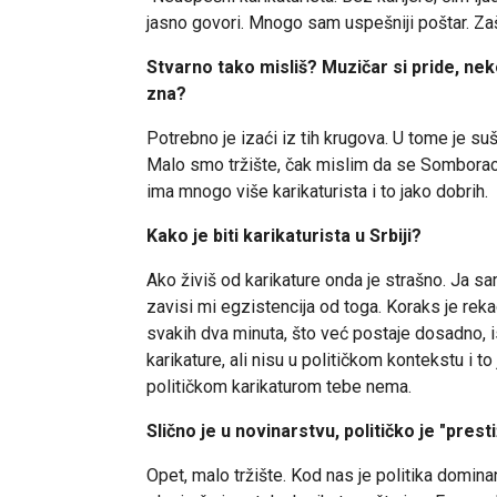
jasno govori. Mnogo sam uspešniji poštar. Zaš
Stvarno tako misliš?
Muzičar si pride, ne
zna?
Potrebno je izaći iz tih krugova. U tome je sušti
Malo smo tržište, čak mislim da se Somborac, K
ima mnogo više karikaturista i to jako dobrih.
Kako je biti karikaturista u Srbiji?
Ako živiš od karikature onda je strašno. Ja s
zavisi mi egzistencija od toga. Koraks je rekao
svakih dva minuta, što već postaje dosadno, i
karikature, ali nisu u političkom kontekstu i to
političkom karikaturom tebe nema.
Slično je u novinarstvu, političko je "prest
Opet, malo tržište. Kod nas je politika domi