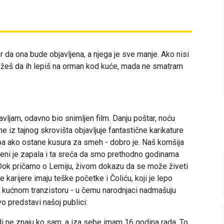
r da ona bude objavljena, a njega je sve manje. Ako nisi
ožeš da ih lepiš na orman kod kuće, mada ne smatram
vljam, odavno bio snimljen film. Danju poštar, noću
iz tajnog skrovišta objavljuje fantastične karikature
pa ako ostane kusura za smeh - dobro je. Naš komšija
meni je zapala i ta sreća da smo prethodno godinama
 Dok pričamo o Lemiju, živom dokazu da se može živeti
karijere imaju teške početke i Čoliću, koji je lepo
a kućnom tranzistoru - u čemu narodnjaci nadmašuju
 predstavi našoj publici:
udi ne znaju ko sam, a iza sebe imam 16 godina rada. To