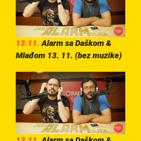
13.11.
Alarm sa Daškom &
Mlađom 13. 11. (bez muzike)
13.11.
Alarm sa Daškom &