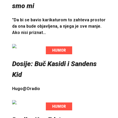
smo mi
"Da bi se bavio karikaturom to zahteva prostor
da ona bude objavljena, a njega je sve manje.
Ako nisi priznat…
HUMOR
Dosije: Buč Kasidi i Sandens
Kid
Hugo@Oradio
HUMOR