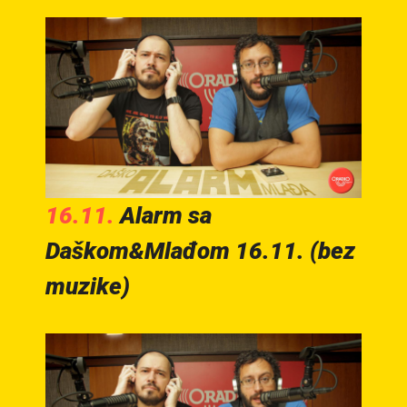
16.11.
Alarm sa
Daškom&Mlađom 16.11. (bez
muzike)