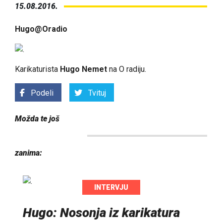
15.08.2016.
Hugo@Oradio
Karikaturista
Hugo Nemet
na O radiju.
Podeli
Tvituj
Možda te još
zanima:
INTERVJU
Hugo: Nosonja iz karikatura