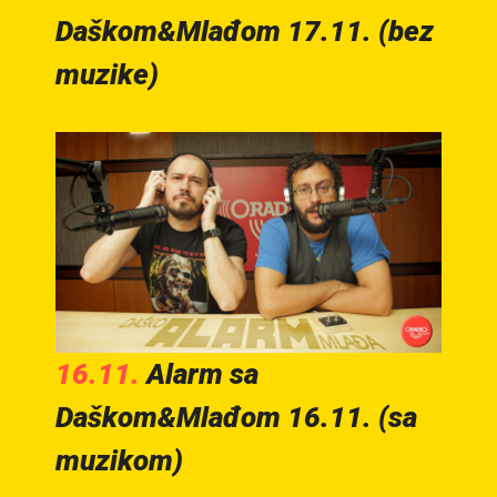
Daškom&Mlađom 17.11. (bez
muzike)
16.11.
Alarm sa
Daškom&Mlađom 16.11. (sa
muzikom)