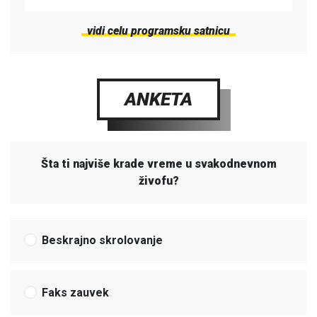
vidi celu programsku satnicu
ANKETA
Šta ti najviše krade vreme u svakodnevnom
živofu?
Beskrajno skrolovanje
Faks zauvek