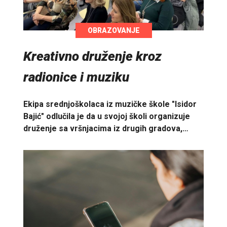
OBRAZOVANJE
Kreativno druženje kroz
radionice i muziku
Ekipa srednjoškolaca iz muzičke škole "Isidor
Bajić" odlučila je da u svojoj školi organizuje
druženje sa vršnjacima iz drugih gradova,…