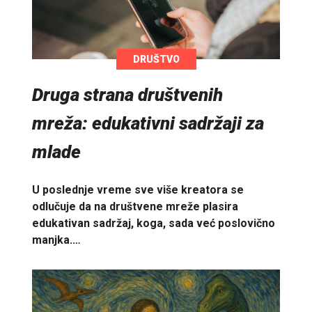
DRUŠTVO
Druga strana društvenih
mreža: edukativni sadržaji za
mlade
U poslednje vreme sve više kreatora se
odlučuje da na društvene mreže plasira
edukativan sadržaj, koga, sada već poslovično
manjka.…