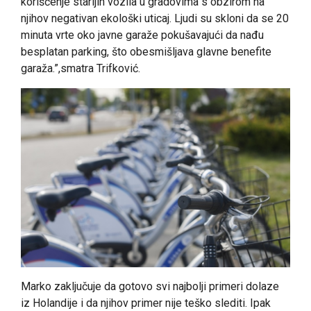
korišćenje starijih vozila u gradovima s obzirom na
njihov negativan ekološki uticaj. Ljudi su skloni da se 20
minuta vrte oko javne garaže pokušavajući da nađu
besplatan parking, što obesmišljava glavne benefite
garaža.”,smatra Trifković.
Marko zaključuje da gotovo svi najbolji primeri dolaze
iz Holandije i da njihov primer nije teško slediti. Ipak