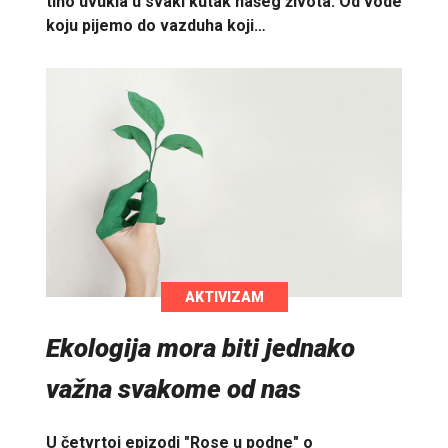
tiho uvukla u svaki kutak našeg života. Od vode
koju pijemo do vazduha koji…
AKTIVIZAM
Ekologija mora biti jednako
važna svakome od nas
U četvrtoj epizodi "Rose u podne" o