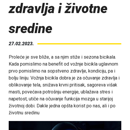
zdravlja i životne
sredine
27.02.2023.
Proleće je sve bliže, a sa njim stiže i sezona bicikala.
Kada pomislimo na benefit od vožnje bicikla uglavnom
prvo pomislimo na sopstveno zdravlje, kondiciju, pa i
bolju liniju. Vožnja bicikla dobra je za očuvanje zdravlja i
oblikovanje tela, snižava krvni pritisak, sagoreva višak
masti, povećava potrošnju energije, ublažava stres i
napetost, utiče na očuvanje funkcija mozga u starijoj
životnoj dobi. Dakle jedna opšta korist po nas, ali i po
životnu sredinu