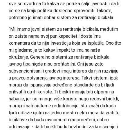
sve se svodi na to kakva se poruka šalje javnosti i da li
će se na kraju politika dosledno sprovoditi. Takođe,
potrebno je imati dobar sistem za rentiranje bicikala.
“Mi imamo javni sistem za rentiranje bicikala, međutim
on zaista nema svoj pun kapacitet i dosta ima
komentara da to nije investicija koja se isplatila. Ono što
mi gledamo je to kakav impakt to ima na naše
okruženje. Generalno sistemi za rentiranje bicikala
javnog tipa nigde nisu profitabilni. Oni jesu zato
subvencionisani i gradovi imaju interes da njih razvijaju
u pravcu ostvarenja javnog interesa. Takvi sistemi ipak
moraju da ispunjavaju određene standarde da bi ljudi
prihvatili da ih koriste. Ti bicikli moraju biti otporni na
habanje, jer se mnogo više koriste nego redovni bicikli,
moraju imati sisteme redistribucije, što znači da kada
ljudi odlaze ujutru na jedno mesto neko mora da vrati te
biciklove da budu ravnomerno raspoređeni, dobro
održavanje - da ti bicikli budu bezbedni za korišćenje i