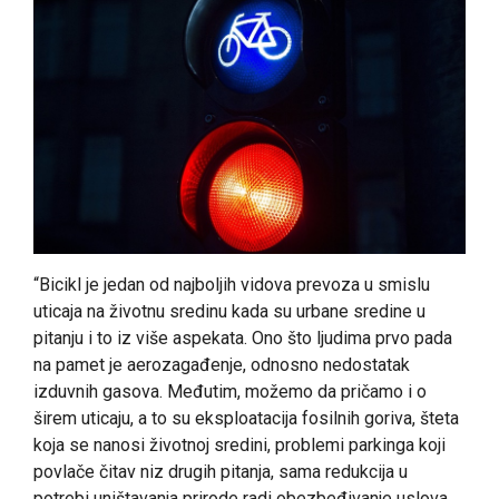
“Bicikl je jedan od najboljih vidova prevoza u smislu
uticaja na životnu sredinu kada su urbane sredine u
pitanju i to iz više aspekata. Ono što ljudima prvo pada
na pamet je aerozagađenje, odnosno nedostatak
izduvnih gasova. Međutim, možemo da pričamo i o
širem uticaju, a to su eksploatacija fosilnih goriva, šteta
koja se nanosi životnoj sredini, problemi parkinga koji
povlače čitav niz drugih pitanja, sama redukcija u
potrebi uništavanja prirode radi obezbeđivanje uslova