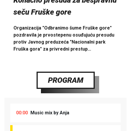
Konačno presuda za bespravnu
seču Fruške gore
Organizacija "Odbranimo šume Fruške gore"
pozdravila je prvostepenu osuđujuću presudu
protiv Javnog preduzeća "Nacionalni park
Fruška gora" za privredni prestup…
PROGRAM
00:00
Music mix by Anja