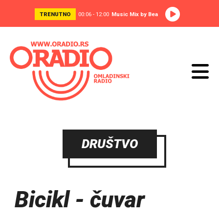
TRENUTNO
00:06 - 12:00
Music Mix by Bea
DRUŠTVO
Bicikl - čuvar