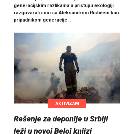
generacijskim razlikama u pristupu ekologiji
razgovarali smo sa Aleksandrom Ristićem kao
pripadnikom generacije…
AKTIVIZAM
Rešenje za deponije u Srbiji
leži u novoj Beloj knjizi