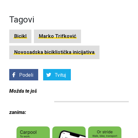
Tagovi
Bicikl
Marko Trifković
Novosadska biciklistička inicijativa
Podeli
Tvituj
Možda te još
zanima: