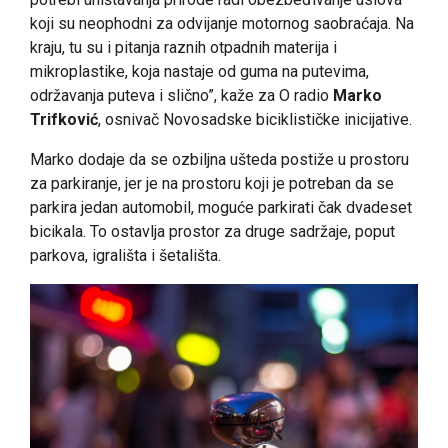
koji su neophodni za odvijanje motornog saobraćaja. Na
kraju, tu su i pitanja raznih otpadnih materija i
mikroplastike, koja nastaje od guma na putevima,
održavanja puteva i slično”, kaže za O radio
Marko
Trifković
, osnivač Novosadske biciklističke inicijative.
Marko dodaje da se ozbiljna ušteda postiže u prostoru
za parkiranje, jer je na prostoru koji je potreban da se
parkira jedan automobil, moguće parkirati čak dvadeset
bicikala. To ostavlja prostor za druge sadržaje, poput
parkova, igrališta i šetališta.