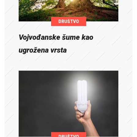
DRUŠTVO
Vojvođanske šume kao
ugrožena vrsta
DRUŠTVO