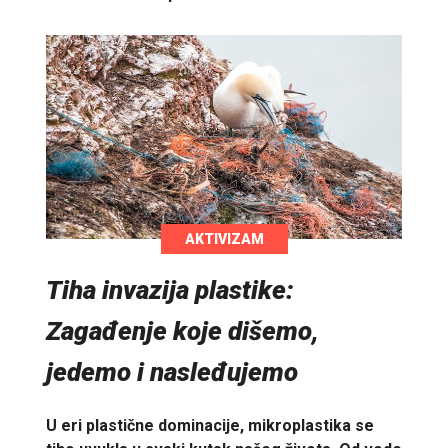
AKTIVIZAM
Tiha invazija plastike:
Zagađenje koje dišemo,
jedemo i nasleđujemo
U eri plastične dominacije, mikroplastika se