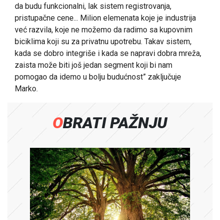
da budu funkcionalni, lak sistem registrovanja,
pristupačne cene... Milion elemenata koje je industrija
već razvila, koje ne možemo da radimo sa kupovnim
biciklima koji su za privatnu upotrebu. Takav sistem,
kada se dobro integriše i kada se napravi dobra mreža,
zaista može biti još jedan segment koji bi nam
pomogao da idemo u bolju budućnost” zaključuje
Marko.
OBRATI PAŽNJU