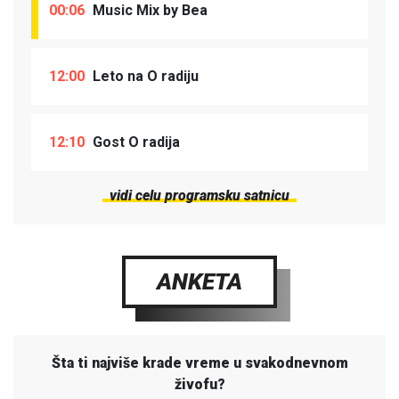
00:06
Music Mix by Bea
12:00
Leto na O radiju
12:10
Gost O radija
vidi celu programsku satnicu
ANKETA
Šta ti najviše krade vreme u svakodnevnom
živofu?