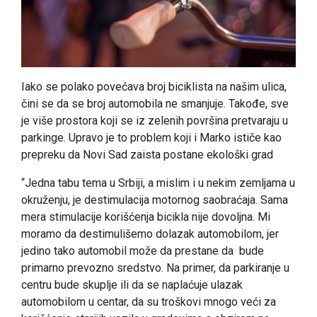
Iako se polako povećava broj biciklista na našim ulica,
čini se da se broj automobila ne smanjuje. Takođe, sve
je više prostora koji se iz zelenih površina pretvaraju u
parkinge. Upravo je to problem koji i Marko ističe kao
prepreku da Novi Sad zaista postane ekološki grad
“Jedna tabu tema u Srbiji, a mislim i u nekim zemljama u
okruženju, je destimulacija motornog saobraćaja. Sama
mera stimulacije korišćenja bicikla nije dovoljna. Mi
moramo da destimulišemo dolazak automobilom, jer
jedino tako automobil može da prestane da bude
primarno prevozno sredstvo. Na primer, da parkiranje u
centru bude skuplje ili da se naplaćuje ulazak
automobilom u centar, da su troškovi mnogo veći za