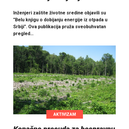
Inženjeri zaštite životne sredine objavili su
"Belu knjigu o dobijanju energije iz otpada u
Srbiji". Ova publikacija pruža sveobuhvatan
pregled…
AKTIVIZAM