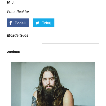
M.J.
Foto: Reaktor
Podeli
Tvituj
Možda te još
zanima: