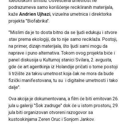
ideološkom smislu. Osvešćena umetnost ne
podrazumeva samo korišćenje recikliranih materijala,
kaže
Andrien Ujhazi
, vizuelna umetnica i direktorka
projekta "Biofabrika".
"Mislim da je to dosta bitno da se ljudi edukuju i stvore
stav prema ekologiji, da to nije samo reciklaža. Postoji,
na primer, dizajn materijala, što ljudi sami mogu da
naprave i puno alternativa. Tokom ovog projekta biće i
panel diskusija u Kulturnoj stanici Svilara, 2. avgusta,
gde će art agentkinja iz Holandije pričati o tome postoji
li tržište za takvu umetnost koja čak ne mora da bude
fizički manifestovana, tu su i digitalne umetnosti i tako
dalje".
Ova akcija je dokumentovana, a film će biti emitovan 26.
jula u galeriji "Šok zadruge" dok će u istom prostoru, 29.
jula biti organizovan otvoreni razogovor sa
kustoskinjama Zeren Oruc i Sonjom Jankov.