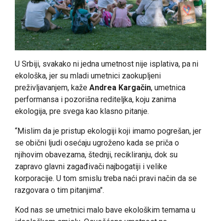
U Srbiji, svakako ni jedna umetnost nije isplativa, pa ni
ekološka, jer su mladi umetnici zaokupljeni
preživljavanjem, kaže
Andrea Kargačin
, umetnica
performansa i pozorišna rediteljka, koju zanima
ekologija, pre svega kao klasno pitanje.
“Mislim da je pristup ekologiji koji imamo pogrešan, jer
se obični ljudi osećaju ugroženo kada se priča o
njihovim obavezama, štednji, recikliranju, dok su
zapravo glavni zagađivači najbogatiji i velike
korporacije. U tom smislu treba naći pravi način da se
razgovara o tim pitanjima".
Kod nas se umetnici malo bave ekološkim temama u