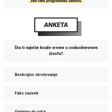
vidi celu programsku satnicu
ANKETA
Šta ti najviše krade vreme u svakodnevnom
živofu?
Beskrajno skrolovanje
Faks zauvek
Gejming do jutra