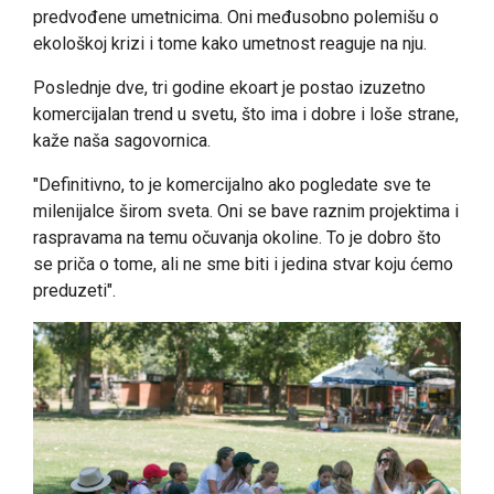
predvođene umetnicima. Oni međusobno polemišu o
ekološkoj krizi i tome kako umetnost reaguje na nju.
Poslednje dve, tri godine ekoart je postao izuzetno
komercijalan trend u svetu, što ima i dobre i loše strane,
kaže naša sagovornica.
"Definitivno, to je komercijalno ako pogledate sve te
milenijalce širom sveta. Oni se bave raznim projektima i
raspravama na temu očuvanja okoline. To je dobro što
se priča o tome, ali ne sme biti i jedina stvar koju ćemo
preduzeti".