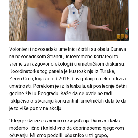
Volonteri i novosadski umetnici čistili su obalu Dunava
na novosadskom Štrandu, istovremeno koristeći to
vreme za razgovor o ekologiji u umetničkom diskursu.
Koordinatorka tog panela je kustoskinja iz Turske,
Zeren Oruc, koja se od 2015. bavi pitanjima eko održive
umetnosti. Poreklom je iz Istanbula, ali poslednje četiri
godine živi u Beogradu. Kaže da se ovde ne radi
isključivo o stvaranju konkrentnih umetničkih dela te da
je to više poziv na akciju.
"Ideja je da razgovaramo o zagađenju Dunava i kako
možemo lično i kolektivno da doprinesemo njegovom
očuvanju. Mi smo podelili učesnike u tri grupe,