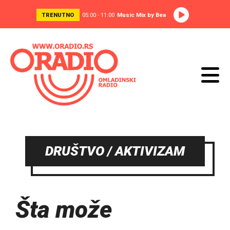
TRENUTNO
05:00 - 11:00
Music Mix by Bea
DRUŠTVO / AKTIVIZAM
Šta može