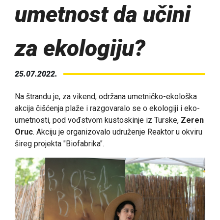
umetnost da učini
za ekologiju?
25.07.2022.
Na štrandu je, za vikend, održana umetničko-ekološka
akcija čišćenja plaže i razgovaralo se o ekologiji i eko-
umetnosti, pod vođstvom kustoskinje iz Turske,
Zeren
Oruc
. Akciju je organizovalo udruženje Reaktor u okviru
šireg projekta "Biofabrika".