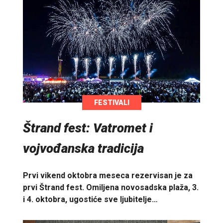
FESTIVALI
Štrand fest: Vatromet i
vojvođanska tradicija
Prvi vikend oktobra meseca rezervisan je za
prvi Štrand fest. Omiljena novosadska plaža, 3.
i 4. oktobra, ugostiće sve ljubitelje…