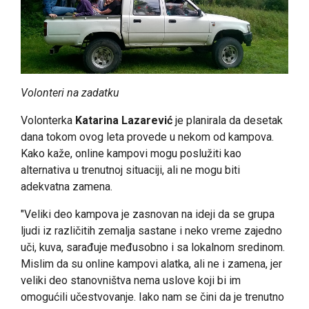
Volonteri na zadatku
Volonterka
Katarina Lazarević
je planirala da desetak
dana tokom ovog leta provede u nekom od kampova.
Kako kaže, online kampovi mogu poslužiti kao
alternativa u trenutnoj situaciji, ali ne mogu biti
adekvatna zamena.
"Veliki deo kampova je zasnovan na ideji da se grupa
ljudi iz različitih zemalja sastane i neko vreme zajedno
uči, kuva, sarađuje međusobno i sa lokalnom sredinom.
Mislim da su online kampovi alatka, ali ne i zamena, jer
veliki deo stanovništva nema uslove koji bi im
omogućili učestvovanje. Iako nam se čini da je trenutno