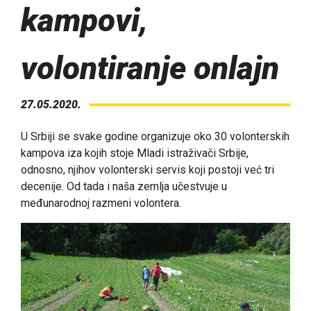
kampovi,
volontiranje onlajn
27.05.2020.
U Srbiji se svake godine organizuje oko 30 volonterskih
kampova iza kojih stoje Mladi istraživači Srbije,
odnosno, njihov volonterski servis koji postoji već tri
decenije. Od tada i naša zemlja učestvuje u
međunarodnoj razmeni volontera.