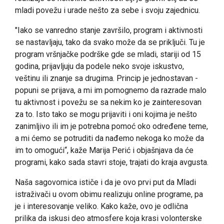
mladi povežu i urade nešto za sebe i svoju zajednicu.
"Iako se vanredno stanje završilo, program i aktivnosti
se nastavljaju, tako da svako može da se priključi. Tu je
program vršnjačke podrške gde se mladi, stariji od 15
godina, prijavljuju da podele neko svoje iskustvo,
veštinu ili znanje sa drugima. Princip je jednostavan -
popuni se prijava, a mi im pomognemo da razrade malo
tu aktivnost i povežu se sa nekim ko je zainteresovan
za to. Isto tako se mogu prijaviti i oni kojima je nešto
zanimljivo ili im je potrebna pomoć oko određene teme,
a mi ćemo se potruditi da nađemo nekoga ko može da
im to omogući“, kaže Marija Perić i objašnjava da će
programi, kako sada stavri stoje, trajati do kraja avgusta.
Naša sagovornica ističe i da je ovo prvi put da Mladi
istraživači u ovom obimu realizuju online programe, pa
je i interesovanje veliko. Kako kaže, ovo je odlična
prilika da iskusi deo atmosfere koja krasi volonterske