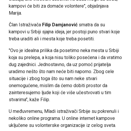
kampovi će biti za domaće volontere", objašnjava
Marija.
Član Istraživača
Filip Damjanović
smatra da su
kampovi u Srbiji sjajna ideja, jer postoji puno stvari koje
treba uraditi ali i mesta koje treba posetiti.
"Ovo je idealna prilika da posetimo neka mesta u Srbiji
koja su prelepa, a koja nisu toliko posećena i da vratimo
dug zajednici. Jednostavno, da uz pomoć prijatelja
uradimo nešto što nam neće biti naporno. Zbog cele
situacije i zbog toga što su nam neke stvari
onemogućene, mislim da ćemo dobiti prostor da
zainteresujemo ljude koji će više učestvovati u tim
stvarima", kaže Filip.
U međuvremenu, Mladi istraživači Srbije su pokrenuli i
nekoliko online programa. U online internet kampove
uključene su volonterske organizacije iz celog sveta.