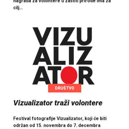
nagrada za volontere u zaštiti prirode ima za
cilj…
DRUŠTVO
Vizualizator traži volontere
Festival fotografije Vizualizator, koji će biti
održan od 15. novembra do 7. decembra