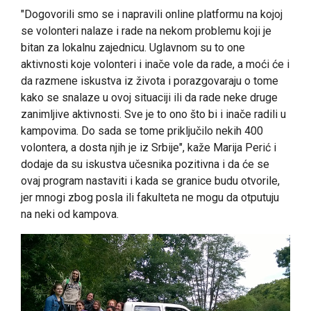
"Dogovorili smo se i napravili online platformu na kojoj
se volonteri nalaze i rade na nekom problemu koji je
bitan za lokalnu zajednicu. Uglavnom su to one
aktivnosti koje volonteri i inače vole da rade, a moći će i
da razmene iskustva iz života i porazgovaraju o tome
kako se snalaze u ovoj situaciji ili da rade neke druge
zanimljive aktivnosti. Sve je to ono što bi i inače radili u
kampovima. Do sada se tome priključilo nekih 400
volontera, a dosta njih je iz Srbije", kaže Marija Perić i
dodaje da su iskustva učesnika pozitivna i da će se
ovaj program nastaviti i kada se granice budu otvorile,
jer mnogi zbog posla ili fakulteta ne mogu da otputuju
na neki od kampova.