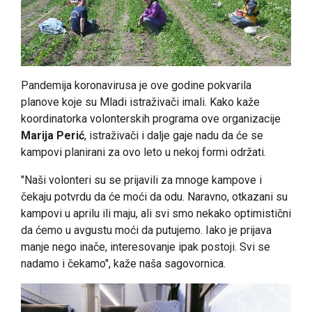
Pandemija koronavirusa je ove godine pokvarila
planove koje su Mladi istraživači imali. Kako kaže
koordinatorka volonterskih programa ove organizacije
Marija Perić
, istraživači i dalje gaje nadu da će se
kampovi planirani za ovo leto u nekoj formi održati.
"Naši volonteri su se prijavili za mnoge kampove i
čekaju potvrdu da će moći da odu. Naravno, otkazani su
kampovi u aprilu ili maju, ali svi smo nekako optimistični
da ćemo u avgustu moći da putujemo. Iako je prijava
manje nego inače, interesovanje ipak postoji. Svi se
nadamo i čekamo", kaže naša sagovornica.