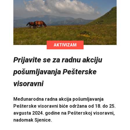
AKTIVIZAM
Prijavite se za radnu akciju
pošumljavanja Pešterske
visoravni
Međunarodna radna akcija pošumljavanja
Pešterske visoravni biće održana od 18. do 25.
avgusta 2024. godine na Pešterskoj visoravni,
nadomak Sjenice.