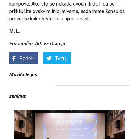
kampove. Ako ste se nekada dvoumili da li da se
prilključite ovakvim inicijativama, sada imate šansu da
proverite kako biste se u njima snašli.
M. L.
Fotografije: Arhiva Oradija
Podeli
Tvituj
Možda te još
zanima: