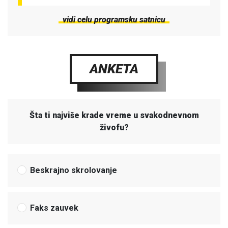
vidi celu programsku satnicu
ANKETA
Šta ti najviše krade vreme u svakodnevnom
živofu?
Beskrajno skrolovanje
Faks zauvek