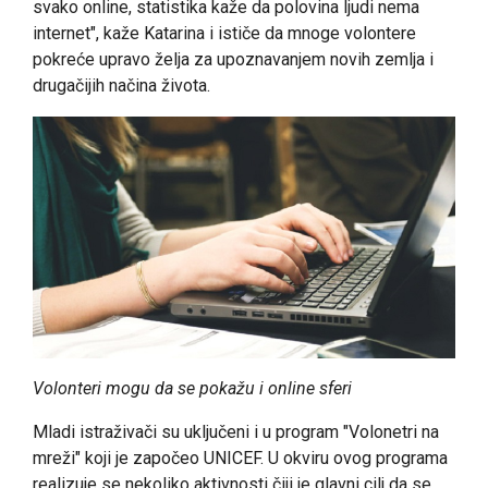
svako online, statistika kaže da polovina ljudi nema
internet", kaže Katarina i ističe da mnoge volontere
pokreće upravo želja za upoznavanjem novih zemlja i
drugačijih načina života.
Volonteri mogu da se pokažu i online sferi
Mladi istraživači su uključeni i u program "Volonetri na
mreži" koji je započeo UNICEF. U okviru ovog programa
realizuje se nekoliko aktivnosti čiji je glavni cilj da se