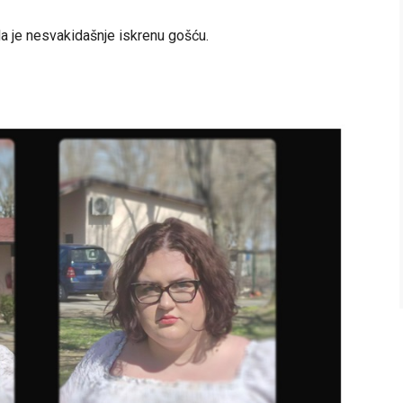
la je nesvakidašnje iskrenu gošću.