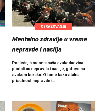
OBRAZOVANJE
Mentalno zdravlje u vreme
nepravde i nasilja
Poslednjih meseci naša svakodnevica
postali su nepravda i nasilje, gotovo na
svakom koraku. O tome kako stalna
prisutnost nepravde i…