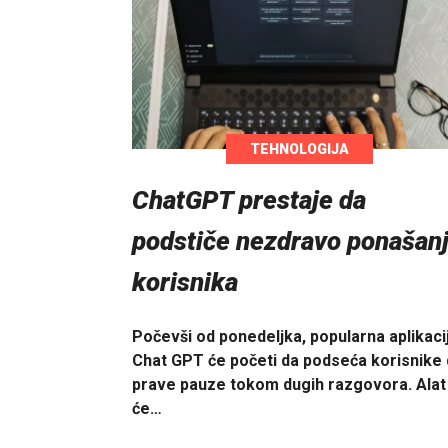
TEHNOLOGIJA
ChatGPT prestaje da
podstiče nezdravo ponašan
korisnika
Počevši od ponedeljka, popularna aplikaci
Chat GPT će početi da podseća korisnike
prave pauze tokom dugih razgovora. Alat
će…