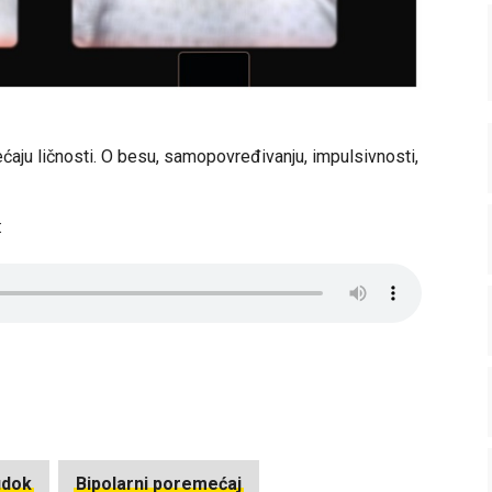
ćaju ličnosti. O besu, samopovređivanju, impulsivnosti,
:
udok
Bipolarni poremećaj