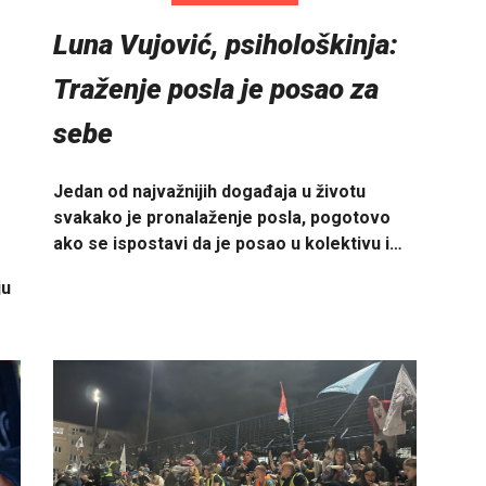
Luna Vujović, psihološkinja:
Traženje posla je posao za
sebe
Jedan od najvažnijih događaja u životu
svakako je pronalaženje posla, pogotovo
ako se ispostavi da je posao u kolektivu i…
ju