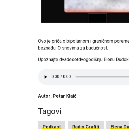
Ovo je priča o bipolarnom i graničnom poreme
beznađu. O snovima za budućnost.
Upoznajte dvadesetdvogodišnju Elenu Dudok
Autor: Petar Klaić
Tagovi
Podkast
Radio Grafiti
Elena D