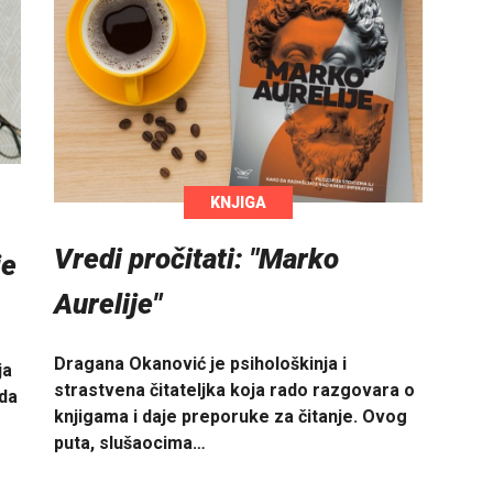
KNJIGA
Vredi pročitati: "Marko
je
Aurelije"
Dragana Okanović je psihološkinja i
ja
strastvena čitateljka koja rado razgovara o
 da
knjigama i daje preporuke za čitanje. Ovog
puta, slušaocima…