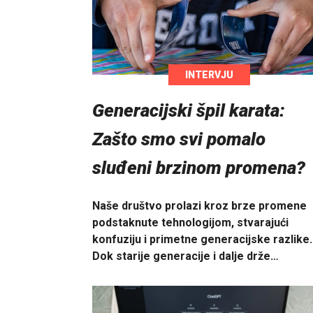
INTERVJU
Generacijski špil karata:
Zašto smo svi pomalo
sluđeni brzinom promena?
Naše društvo prolazi kroz brze promene
podstaknute tehnologijom, stvarajući
konfuziju i primetne generacijske razlike.
Dok starije generacije i dalje drže…