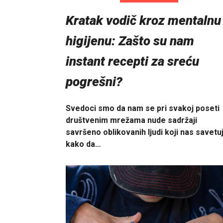
Kratak vodič kroz mentalnu
higijenu: Zašto su nam
instant recepti za sreću
pogrešni?
Svedoci smo da nam se pri svakoj poseti
društvenim mrežama nude sadržaji
savršeno oblikovanih ljudi koji nas savetu
kako da…