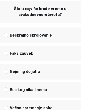
Šta ti najviše krade vreme u
svakodnevnom živofu?
Beskrajno skrolovanje
Faks zauvek
Gejming do jutra
Bus kog nikad nema
Večno spremanje sobe