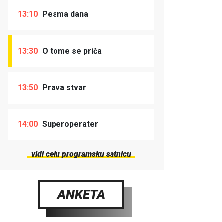
13:10
Pesma dana
13:30
O tome se priča
13:50
Prava stvar
14:00
Superoperater
vidi celu programsku satnicu
ANKETA