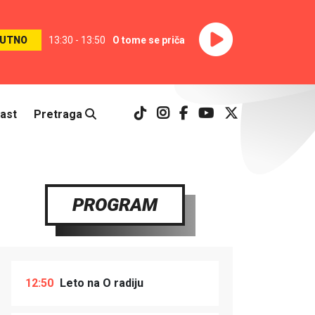
UTNO
13:30 - 13:50
O tome se priča
ast
Pretraga
PROGRAM
12:50
Leto na O radiju