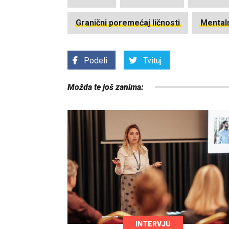
Granični poremećaj ličnosti
Mentaln
Podeli
Tvituj
Možda te još zanima:
INTERVJU