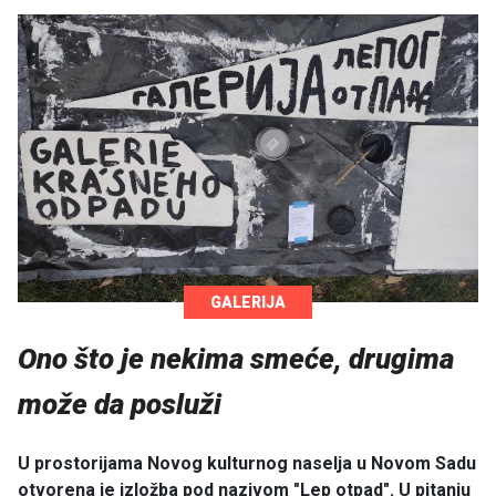
GALERIJA
Ono što je nekima smeće, drugima
može da posluži
U prostorijama Novog kulturnog naselja u Novom Sadu
otvorena je izložba pod nazivom "Lep otpad". U pitanju