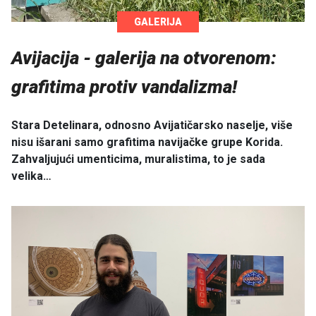
GALERIJA
Avijacija - galerija na otvorenom:
grafitima protiv vandalizma!
Stara Detelinara, odnosno Avijatičarsko naselje, više
nisu išarani samo grafitima navijačke grupe Korida.
Zahvaljujući umenticima, muralistima, to je sada
velika…