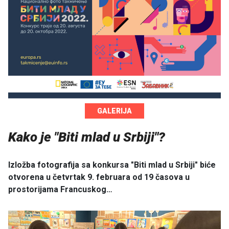
GALERIJA
Kako je "Biti mlad u Srbiji"?
Izložba fotografija sa konkursa "Biti mlad u Srbiji" biće
otvorena u četvrtak 9. februara od 19 časova u
prostorijama Francuskog…