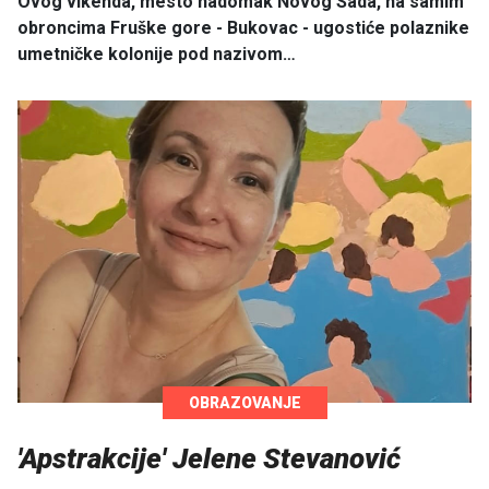
Ovog vikenda, mesto nadomak Novog Sada, na samim
obroncima Fruške gore - Bukovac - ugostiće polaznike
umetničke kolonije pod nazivom…
OBRAZOVANJE
'Apstrakcije' Jelene Stevanović