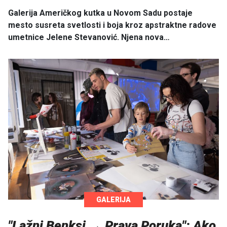
Galerija Američkog kutka u Novom Sadu postaje
mesto susreta svetlosti i boja kroz apstraktne radove
umetnice Jelene Stevanović. Njena nova…
GALERIJA
"Lažni Benksi → Prava Poruka": Ako