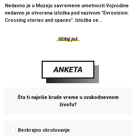
Nedavno je u Muzeju savremene umetnosti Vojvodine
nedavno je otvorena izložba pod nazivom "Evrovizion:
Crossing stories and spaces". Izložba se…
Učitaj još
ANKETA
Šta ti najviše krade vreme u svakodnevnom
živofu?
Beskrajno skrolovanje