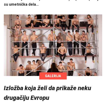
su umetnička dela…
GALERIJA
Izložba koja želi da prikaže neku
drugačiju Evropu