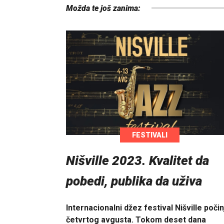
Možda te još zanima:
FESTIVALI
Nišville 2023. Kvalitet da
pobedi, publika da uživa
Internacionalni džez festival Nišville počin
četvrtog avgusta. Tokom deset dana