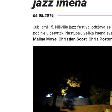
jazz imena
06.08.2019.
Jubilarni 15. Nišville jazz festival održava s
počinje u četvrtak. Nastupaju velika imena sv
Malina Moye
,
Christian Scott
,
Chris Potte