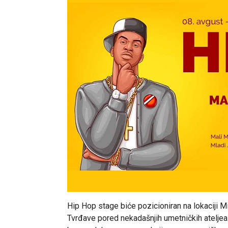
Hip Hop stage biće pozicioniran na lokaciji
Tvrđave pored nekadašnjih umetničkih ateljea.