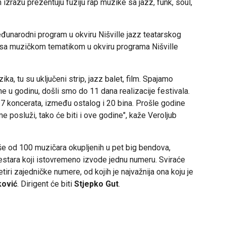
zrazu prezentuju fuziju rap muzike sa jazz, funk, soul,
eđunarodni program u okviru Nišville jazz teatarskog
ovi sa muzičkom tematikom u okviru programa Nišville
ka, tu su uključeni strip, jazz balet, film. Spajamo
 u godinu, došli smo do 11 dana realizacije festivala.
27 koncerata, između ostalog i 20 bina. Prošle godine
me posluži, tako će biti i ove godine", kaže Veroljub
iše od 100 muzičara okupljenih u pet big bendova,
kestara koji istovremeno izvode jednu numeru. Sviraće
iri zajedničke numere, od kojih je najvažnija ona koju je
ković
. Dirigent će biti
Stjepko Gut
.