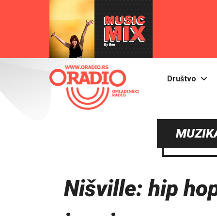
Društvo
MUZIKA
Nišville: hip hop