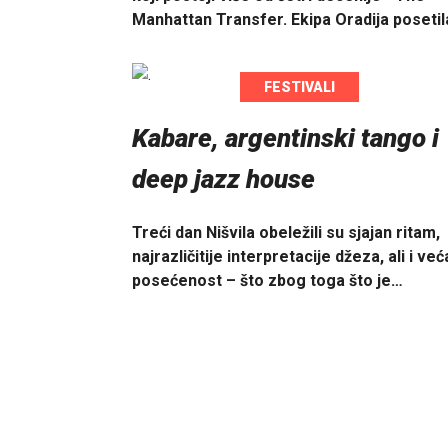
Manhattan Transfer. Ekipa Oradija poseti
FESTIVALI
Kabare, argentinski tango i
deep jazz house
Treći dan Nišvila obeležili su sjajan ritam,
najrazličitije interpretacije džeza, ali i već
posećenost – što zbog toga što je…