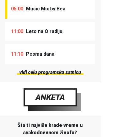
05:00
Music Mix by Bea
11:00
Leto na O radiju
11:10
Pesma dana
vidi celu programsku satnicu
ANKETA
Šta ti najviše krade vreme u
svakodnevnom živofu?