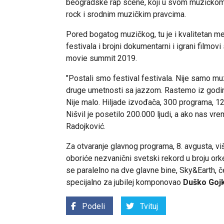
beogradske rap scene, koji u svom muzičkom i
rock i srodnim muzičkim pravcima.
Pored bogatog muzičkog, tu je i kvalitetan m
festivala i brojni dokumentarni i igrani film
movie summit 2019.
"Postali smo festival festivala. Nije samo muzi
druge umetnosti sa jazzom. Rastemo iz godine
Nije malo. Hiljade izvođača, 300 programa, 1
Nišvil je posetilo 200.000 ljudi, a ako nas vre
Radojković.
Za otvaranje glavnog programa, 8. avgusta, v
oboriće nezvanični svetski rekord u broju or
se paralelno na dve glavne bine, Sky&Earth, čet
specijalno za jubilej komponovao
Duško Goj
Podeli
Tvituj