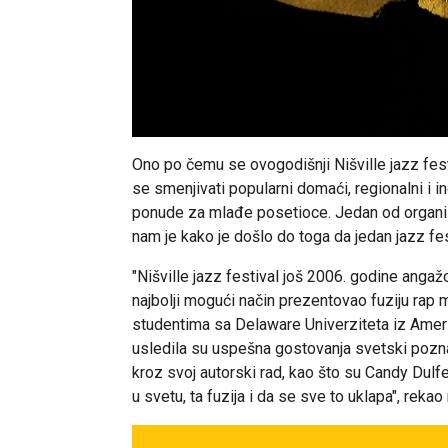
Ono po čemu se ovogodišnji Nišville jazz fest
se smenjivati popularni domaći, regionalni i in
ponude za mlađe posetioce. Jedan od organi
nam je kako je došlo do toga da jedan jazz fes
"Nišville jazz festival još 2006. godine angaž
najbolji mogući način prezentovao fuziju rap
studentima sa Delaware Univerziteta iz Amer
usledila su uspešna gostovanja svetski poznat
kroz svoj autorski rad, kao što su Candy Dulfe
u svetu, ta fuzija i da se sve to uklapa", reka