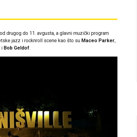
e od drugog do 11. avgusta, a glavni muzički program
etske jazz i rocknroll scene kao što su
Maceo Parker
,
r
i
Bob Geldof
.