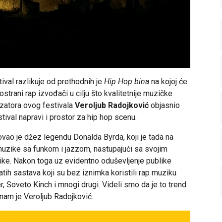
ival razlikuje od prethodnih je
Hip Hop bina
na kojoj će
ostrani rap izvođači u cilju što kvalitetnije muzičke
zatora ovog festivala
Veroljub Radojković
objasnio
tival napravi i prostor za hip hop scenu.
ovao je džez legendu Donalda Byrda, koji je tada na
 muzike sa funkom i jazzom, nastupajući sa svojim
ike. Nakon toga uz evidentno oduševljenje publike
ih sastava koji su bez iznimka koristili rap muziku
r, Soveto Kinch i mnogi drugi. Videli smo da je to trend
o nam je Veroljub Radojković.