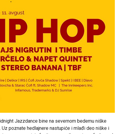
 Midnight Jazzdance bine na severnom bedemu niške
 Uz poznate hedlajnere nastupiće i mlađi deo niške i