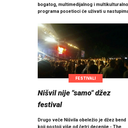
bogatog, multimedijalnog i multikulturaln
programa posetioci će uživati u nastupi
FESTIVALI
Nišvil nije "samo" džez
festival
Drugo veče Nišvila obeležio je džez bend
koji postoji više od četri decenije - The