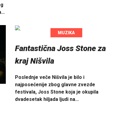
og
ma…
MUZIKA
Fantastična Joss Stone za
kraj Nišvila
Poslednje veče Nišvila je bilo i
najposećenije zbog glavne zvezde
festivala, Joss Stone koja je okupila
dvadesetak hiljada ljudi na…