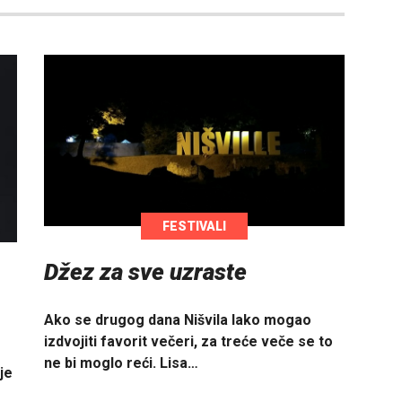
FESTIVALI
Džez za sve uzraste
Ako se drugog dana Nišvila lako mogao
izdvojiti favorit večeri, za treće veče se to
ne bi moglo reći. Lisa…
je