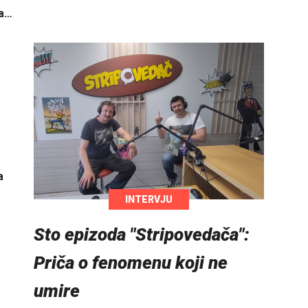
la…
a
INTERVJU
Sto epizoda "Stripovedača":
Priča o fenomenu koji ne
umire