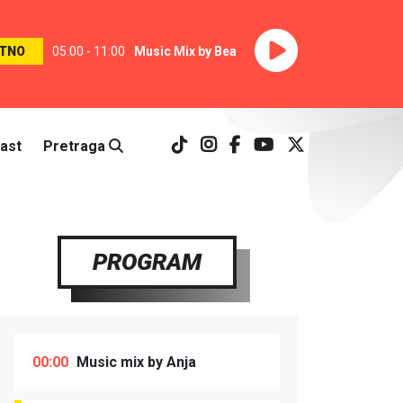
TNO
05:00 - 11:00
Music Mix by Bea
ast
Pretraga
PROGRAM
00:00
Music mix by Anja