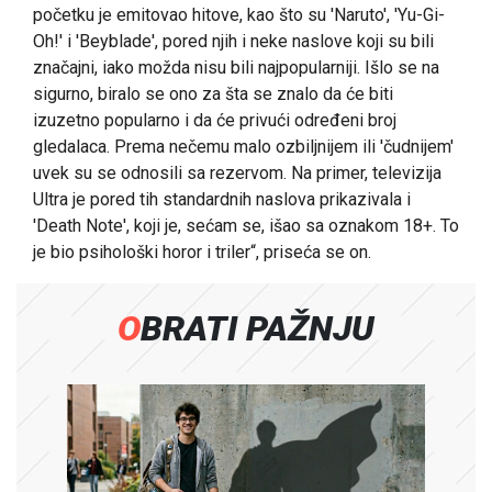
početku je emitovao hitove, kao što su 'Naruto', 'Yu-Gi-
Oh!' i 'Beyblade', pored njih i neke naslove koji su bili
značajni, iako možda nisu bili najpopularniji. Išlo se na
sigurno, biralo se ono za šta se znalo da će biti
izuzetno popularno i da će privući određeni broj
gledalaca. Prema nečemu malo ozbiljnijem ili 'čudnijem'
uvek su se odnosili sa rezervom. Na primer, televizija
Ultra je pored tih standardnih naslova prikazivala i
'Death Note', koji je, sećam se, išao sa oznakom 18+. To
je bio psihološki horor i triler“, priseća se on.
OBRATI PAŽNJU