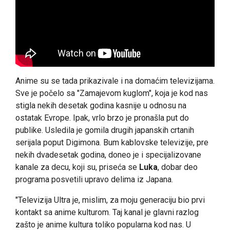
Anime su se tada prikazivale i na domaćim televizijama.
Sve je počelo sa "Zamajevom kuglom", koja je kod nas
stigla nekih desetak godina kasnije u odnosu na
ostatak Evrope. Ipak, vrlo brzo je pronašla put do
publike. Usledila je gomila drugih japanskih crtanih
serijala poput Digimona. Bum kablovske televizije, pre
nekih dvadesetak godina, doneo je i specijalizovane
kanale za decu, koji su, priseća se
Luka
, dobar deo
programa posvetili upravo delima iz Japana.
"Televizija Ultra je, mislim, za moju generaciju bio prvi
kontakt sa anime kulturom. Taj kanal je glavni razlog
zašto je anime kultura toliko popularna kod nas. U