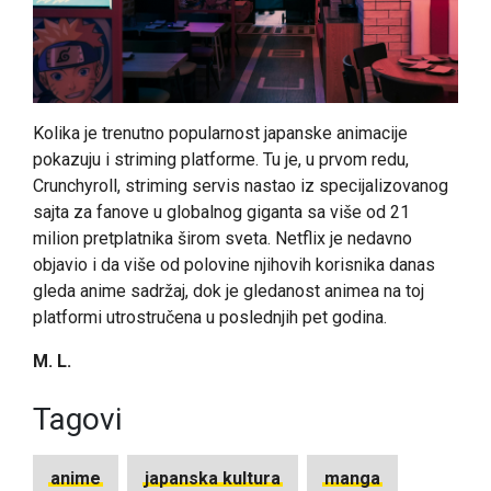
Kolika je trenutno popularnost japanske animacije
pokazuju i striming platforme. Tu je, u prvom redu,
Crunchyroll, striming servis nastao iz specijalizovanog
sajta za fanove u globalnog giganta sa više od 21
milion pretplatnika širom sveta. Netflix je nedavno
objavio i da više od polovine njihovih korisnika danas
gleda anime sadržaj, dok je gledanost animea na toj
platformi utrostručena u poslednjih pet godina.
M. L.
Tagovi
anime
japanska kultura
manga