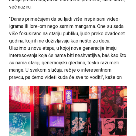
već naziru.
"Danas primećujem da su ljudi više inspirisani video-
igrama ili lore-om nego samim mangama. One su sada
više fokusirane na stariju publiku, ljude preko dvadeset
godina, koji ih ne doživljavaju kao nešto za decu.
Ulazimo u novu etapu, u kojoj nove generacije imaju
interesovanja koja će nama biti neshvatljiva, baš kao što
su nama stariji, generacijski gledano, teško razumeli
mange. U svakom slučaju, reč je o interesantnom
pravcu, pa ćemo videti kuda će sve to voditi", kaže on.