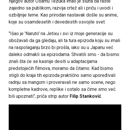
Njegov autor Osamu Tezuka imao je sluha da raste
zajedno sa publikom, razvija crtež ali i priču i uvodi i
ozbiljnije teme. Kao prirodan nastavak došle su anime,
koje su osamdesetih i devedestih osvojile svet.
"Išao je 'Naruto' na Jetixu i svi iz moje generacije su
obožavali da ga gledaju, ali ta tura epizoda koju su imali
na raspolaganju brzo bi prošla, iako su u Japanu već
daleko odmakli sa epizodama. Shvatili smo - da bismo
znali šta će se kasnije desiti u adaptacijama
predstojećih filmova, moramo da čitamo. Kad bismo
stigli do kraja tih epizoda praktično samo upoređivali
radnju sa mangom i proveravali ne samo scene, nego
kompletne kadrove, replike i ostalo sa čime smo već
bili upoznati", priča strip autor
Filip Stanković
.