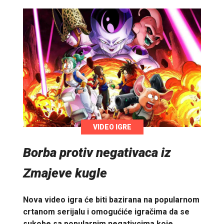
VIDEO IGRE
Borba protiv negativaca iz
Zmajeve kugle
Nova video igra će biti bazirana na popularnom
crtanom serijalu i omogućiće igračima da se
sukobe sa popularnim negativcima koje…