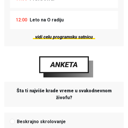
12:00
Leto na O radiju
vidi celu programsku satnicu
ANKETA
Šta ti najviše krade vreme u svakodnevnom
živofu?
Beskrajno skrolovanje