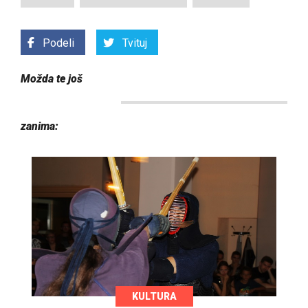
Podeli
Tvituj
Možda te još
zanima:
KULTURA