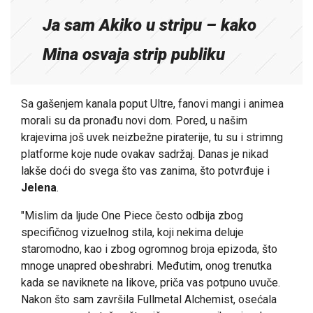
Ja sam Akiko u stripu – kako
Mina osvaja strip publiku
Sa gašenjem kanala poput Ultre, fanovi mangi i animea
morali su da pronađu novi dom. Pored, u našim
krajevima još uvek neizbežne piraterije, tu su i strimng
platforme koje nude ovakav sadržaj. Danas je nikad
lakše doći do svega što vas zanima, što potvrđuje i
Jelena
.
"Mislim da ljude One Piece često odbija zbog
specifičnog vizuelnog stila, koji nekima deluje
staromodno, kao i zbog ogromnog broja epizoda, što
mnoge unapred obeshrabri. Međutim, onog trenutka
kada se naviknete na likove, priča vas potpuno uvuče.
Nakon što sam završila Fullmetal Alchemist, osećala