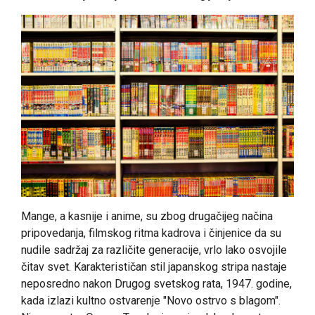
Mange, a kasnije i anime, su zbog drugačijeg načina
pripovedanja, filmskog ritma kadrova i činjenice da su
nudile sadržaj za različite generacije, vrlo lako osvojile
čitav svet. Karakterističan stil japanskog stripa nastaje
neposredno nakon Drugog svetskog rata, 1947. godine,
kada izlazi kultno ostvarenje "Novo ostrvo s blagom".