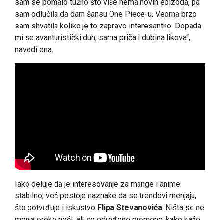
sam se pomalo tužno što više nema novih epizoda, pa
sam odlučila da dam šansu One Piece-u. Veoma brzo
sam shvatila koliko je to zapravo interesantno. Dopada
mi se avanturistički duh, sama priča i dubina likova“,
navodi ona.
Iako deluje da je interesovanje za mange i anime
stabilno, već postoje naznake da se trendovi menjaju,
što potvrđuje i iskustvo
Flipa Stevanovića
. Ništa se ne
menja preko noći, ali se određene promene, kako kaže,