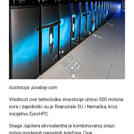
ilustracija: pixabay.com
Vrednost ove tehnološke investicije iznosi 500 miliona
evra i zajednički su je finansirale EU i Nemačka, kroz
inicijativu EuroHPC.
Snaga Jupitera ekvivalentna je kombinovanoj snazi
milion modernih pametnih telefona. Ovaj