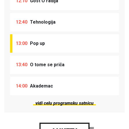
12:10
Gost O radija
12:40
Tehnologija
13:00
Pop up
13:40
O tome se priča
14:00
Akademac
vidi celu programsku satnicu