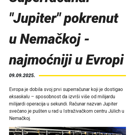
"Jupiter" pokrenut
u Nemačkoj -
najmoćniji u Evropi
09.09.2025.
Evropa je dobila svoj prvi superračunar koji je dostigao
eksaskalu
– sposobnost da izvrši više od milijardu
milijardi operacija u sekundi. Računar nazvan Jupiter
svečano je pušten u rad u Istraživačkom centru Jülich u
Nemačkoj.