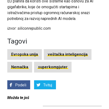
EU planira da koristi ove sisteme kao osnovu za AI
gigafabrike, koje će omogućiti startapima i
istraživačima pristup ogromnoj računarskoj snazi
potrebnoj za razvoj naprednih AI modela.
izvor: siliconrepublic.com
Tagovi
Evropska unija
veštačka inteligencija
Nemačka
superkompjuter
Podeli
Tvituj
Možda te još