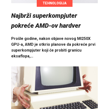
TEHNOLOGIJA
Najbrži superkompjuter
pokreće AMD-ov hardver
Prošle godine, nakon objave novog MI250X
GPU-a, AMD je otkrio planove da pokreće prvi
superkompjuter koji će probiti granicu
eksaflopa,…