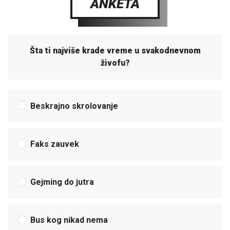
ANKETA
Šta ti najviše krade vreme u svakodnevnom
živofu?
Beskrajno skrolovanje
Faks zauvek
Gejming do jutra
Bus kog nikad nema