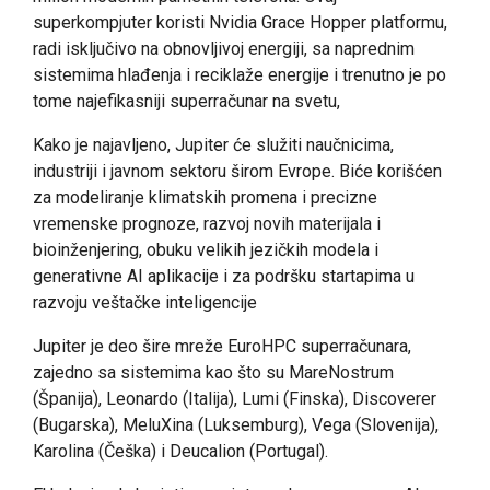
superkompjuter koristi Nvidia Grace Hopper platformu,
radi isključivo na obnovljivoj energiji, sa naprednim
sistemima hlađenja i reciklaže energije i trenutno je po
tome najefikasniji superračunar na svetu,
Kako je najavljeno, Jupiter će služiti naučnicima,
industriji i javnom sektoru širom Evrope. Biće korišćen
za modeliranje klimatskih promena i precizne
vremenske prognoze, razvoj novih materijala i
bioinženjering, obuku velikih jezičkih modela i
generativne AI aplikacije i za podršku startapima u
razvoju veštačke inteligencije
Jupiter je deo šire mreže EuroHPC superračunara,
zajedno sa sistemima kao što su MareNostrum
(Španija), Leonardo (Italija), Lumi (Finska), Discoverer
(Bugarska), MeluXina (Luksemburg), Vega (Slovenija),
Karolina (Češka) i Deucalion (Portugal).