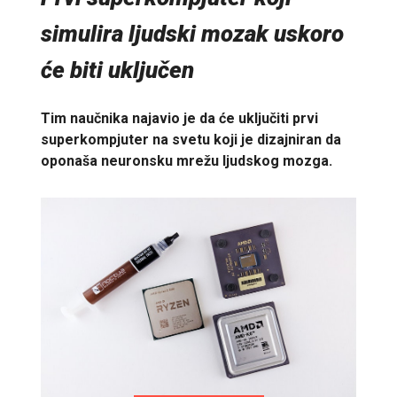
simulira ljudski mozak uskoro
će biti uključen
Tim naučnika najavio je da će uključiti prvi
superkompjuter na svetu koji je dizajniran da
oponaša neuronsku mrežu ljudskog mozga.