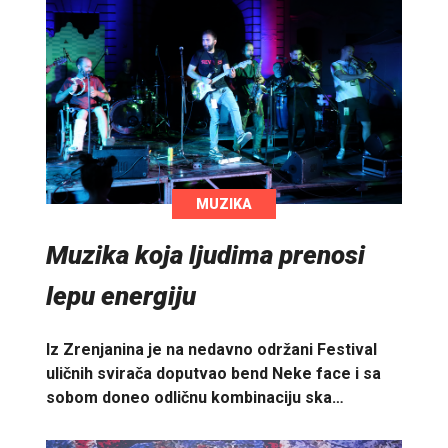
MUZIKA
Muzika koja ljudima prenosi
lepu energiju
Iz Zrenjanina je na nedavno održani Festival
uličnih svirača doputvao bend Neke face i sa
sobom doneo odličnu kombinaciju ska…