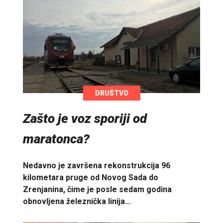
DRUŠTVO
Zašto je voz sporiji od
maratonca?
Nedavno je završena rekonstrukcija 96
kilometara pruge od Novog Sada do
Zrenjanina, čime je posle sedam godina
obnovljena železnička linija…