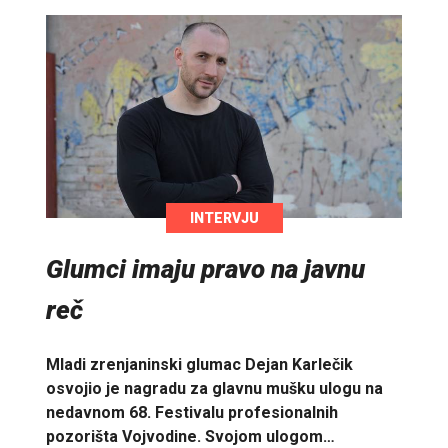
INTERVJU
Glumci imaju pravo na javnu
reč
Mladi zrenjaninski glumac Dejan Karlečik
osvojio je nagradu za glavnu mušku ulogu na
nedavnom 68. Festivalu profesionalnih
pozorišta Vojvodine. Svojom ulogom…