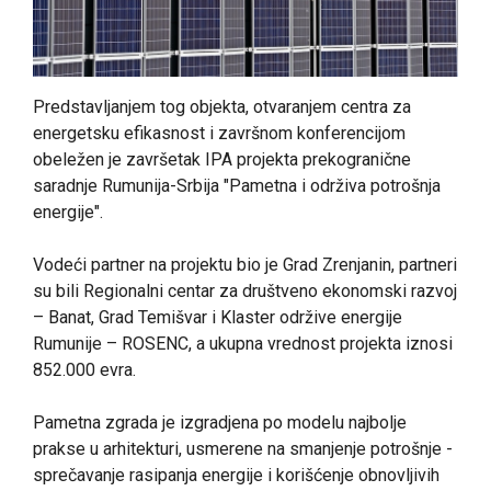
Predstavljanjem tog objekta, otvaranjem centra za
energetsku efikasnost i završnom konferencijom
obeležen je završetak IPA projekta prekogranične
saradnje Rumunija-Srbija "Pametna i održiva potrošnja
energije".
Vodeći partner na projektu bio je Grad Zrenjanin, partneri
su bili Regionalni centar za društveno ekonomski razvoj
– Banat, Grad Temišvar i Klaster održive energije
Rumunije – ROSENC, a ukupna vrednost projekta iznosi
852.000 evra.
Pametna zgrada je izgradjena po modelu najbolje
prakse u arhitekturi, usmerene na smanjenje potrošnje -
sprečavanje rasipanja energije i korišćenje obnovljivih