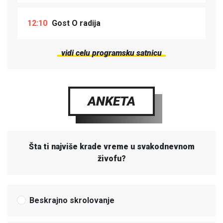
12:10
Gost O radija
vidi celu programsku satnicu
ANKETA
Šta ti najviše krade vreme u svakodnevnom
živofu?
Beskrajno skrolovanje