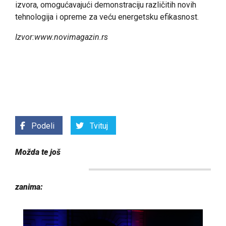
izvora, omogućavajući demonstraciju različitih novih
tehnologija i opreme za veću energetsku efikasnost.
Izvor:www.novimagazin.rs
Podeli
Tvituj
Možda te još
zanima: