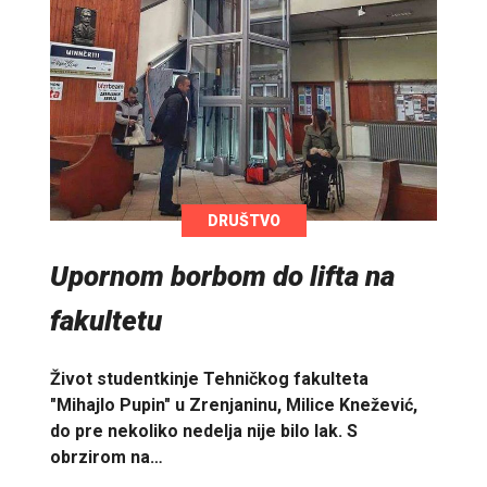
DRUŠTVO
Upornom borbom do lifta na
fakultetu
Život studentkinje Tehničkog fakulteta
"Mihajlo Pupin" u Zrenjaninu, Milice Knežević,
do pre nekoliko nedelja nije bilo lak. S
obrzirom na…