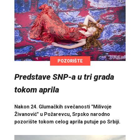
POZORIŠTE
Predstave SNP-a u tri grada
tokom aprila
Nakon 24. Glumačkih svečanosti "Milivoje
Živanović" u Požarevcu, Srpsko narodno
pozorište tokom celog aprila putuje po Srbiji.