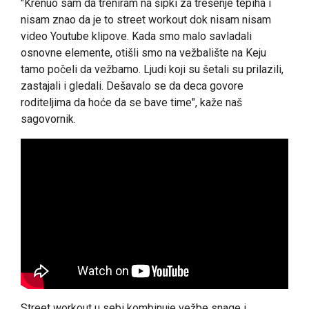
"Krenuo sam da treniram na šipki za trešenje tepiha i
nisam znao da je to street workout dok nisam nisam
video Youtube klipove. Kada smo malo savladali
osnovne elemente, otišli smo na vežbalište na Keju
tamo počeli da vežbamo. Ljudi koji su šetali su prilazili,
zastajali i gledali. Dešavalo se da deca govore
roditeljima da hoće da se bave time", kaže naš
sagovornik.
Street workout u sebi kombinuje vežbe snage i