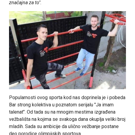
značajna za to".
Popularnosti ovog sporta kod nas doprinela je i pobeda
Bar strong kolektiva u poznatom serijalu "Ja imam
talenat". Od tada su na mnogim mestima izgrađena
vežbališta na kojima se svakoga dana okuplja veliki broj
mladih. Sada su ambicije da ulično vežbanje postane
deo porodice olimpijskih sportova.