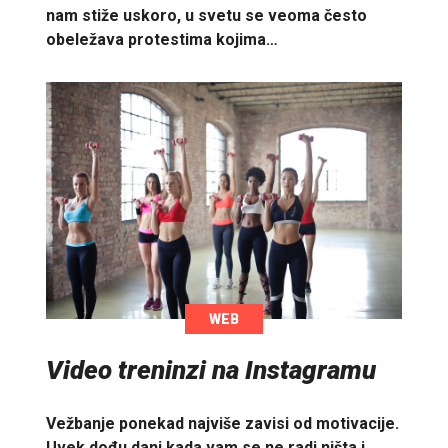
nam stiže uskoro, u svetu se veoma često
obeležava protestima kojima…
WEB
Video treninzi na Instagramu
Vežbanje ponekad najviše zavisi od motivacije.
Uvek dođu dani kada vam se ne radi ništa i