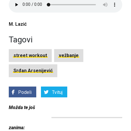
M. Lazić
Tagovi
street workout
vežbanje
Srđan Arsenijević
Podeli
Tvituj
Možda te još
zanima: