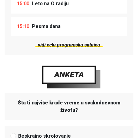
15:00
Leto na O radiju
15:10
Pesma dana
vidi celu programsku satnicu
ANKETA
Šta ti najviše krade vreme u svakodnevnom
živofu?
Beskrajno skrolovanje