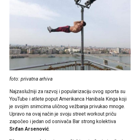
foto: privatna arhiva
Najzaslužniji za razvoj i popularizaciju ovog sporta su
YouTube i atlete poput Amerikanca Hanibala Kinga koji
je svojim snimcima uličnog vežbanja privukao mnoge.
Upravo na ovaj način je svoju street workout priču
započeo i jedan od osnivača Bar strong kolektiva
Srđan Arsenović
.