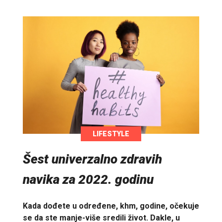
LIFESTYLE
Šest univerzalno zdravih
navika za 2022. godinu
Kada dođete u određene, khm, godine, očekuje
se da ste manje-više sredili život. Dakle, u