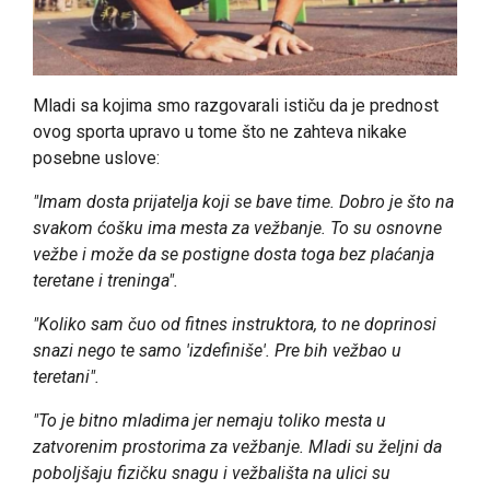
Mladi sa kojima smo razgovarali ističu da je prednost
ovog sporta upravo u tome što ne zahteva nikake
posebne uslove:
"Imam dosta prijatelja koji se bave time. Dobro je što na
svakom ćošku ima mesta za vežbanje. To su osnovne
vežbe i može da se postigne dosta toga bez plaćanja
teretane i treninga".
"Koliko sam čuo od fitnes instruktora, to ne doprinosi
snazi nego te samo 'izdefiniše'. Pre bih vežbao u
teretani".
"To je bitno mladima jer nemaju toliko mesta u
zatvorenim prostorima za vežbanje. Mladi su željni da
poboljšaju fizičku snagu i vežbališta na ulici su