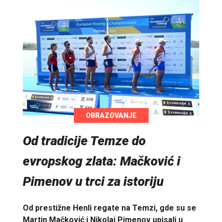
OBRAZOVANJE
Od tradicije Temze do
evropskog zlata: Mačković i
Pimenov u trci za istoriju
Od prestižne Henli regate na Temzi, gde su se
Martin Mačković i Nikolaj Pimenov upisali u