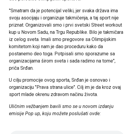
"Smatram da je potencijal veliki, jer svaka država ima
svoju asocijaju i organizuje takmičenja, a taj sport nije
priznat. Organizovali smo i prvi svetski Street workout
kup u Novom Sadu, na Trgu Republike. Bilo je takmičara
iz celog sveta. Imali smo pregovore sa Olimpijskim
komitetom koji nam je dao proceduru kako da
postanemo deo toga. Potpisali smo sporazume sa
organizacijama širom sveta i sada radimo na tome",
priča Srđan.
U cilju promocije ovog sporta, Srđan je osnovao i
organizaciju "Prava strana ulice". Cilj im je da kroz ovaj
sport mlade okrenu zdravom načinu života.
Uličnim vežbanjem bavili smo se u novom izdanju
emisije Pop up, koju možete poslušati ovde: