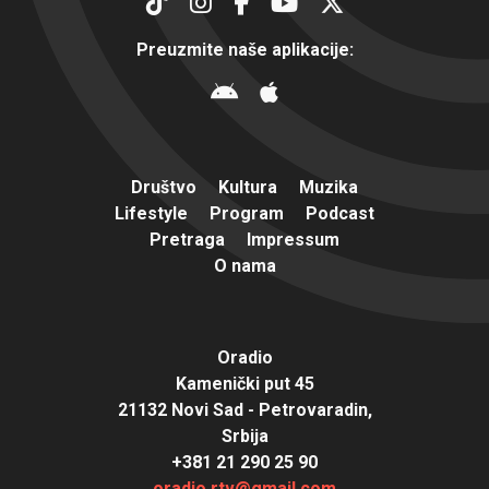
Preuzmite naše aplikacije:
Društvo
Kultura
Muzika
Lifestyle
Program
Podcast
Pretraga
Impressum
O nama
Oradio
Kamenički put 45
21132 Novi Sad - Petrovaradin,
Srbija
+381 21 290 25 90
oradio.rtv@gmail.com