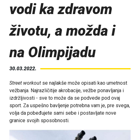
vodi ka zdravom
životu, a možda i
na Olimpijadu
30.03.2022.
Street workout
se najlakše može opisati kao umetnost
vežbanja. Najrazličitije akrobacije, vežbe ponavljanja i
izdržljivosti - sve to može da se podvede pod ovaj
sport. Za uspešno bavljenje potrebna vam je, pre svega,
volja da pobeđujete sami sebe i postavljate nove
granice svojih sposobnosti.