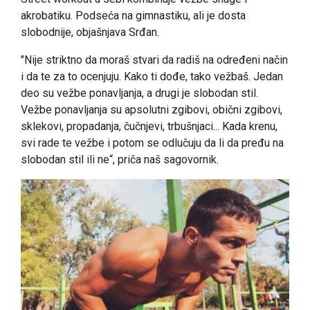
akrobatiku. Podseća na gimnastiku, ali je dosta
slobodnije, objašnjava Srđan.
"Nije striktno da moraš stvari da radiš na određeni način
i da te za to ocenjuju. Kako ti dođe, tako vežbaš. Jedan
deo su vežbe ponavljanja, a drugi je slobodan stil.
Vežbe ponavljanja su apsolutni zgibovi, obični zgibovi,
sklekovi, propadanja, čučnjevi, trbušnjaci... Kada krenu,
svi rade te vežbe i potom se odlučuju da li da pređu na
slobodan stil ili ne“, priča naš sagovornik.