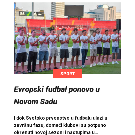
SPORT
Evropski fudbal ponovo u
Novom Sadu
I dok Svetsko prvenstvo u fudbalu ulazi u
završnu fazu, domaći klubovi su potpuno
okrenuti novoj sezoni i nastupima u…