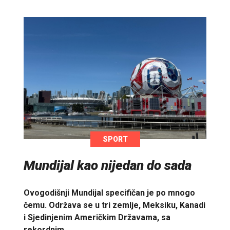
SPORT
Mundijal kao nijedan do sada
Ovogodišnji Mundijal specifičan je po mnogo
čemu. Održava se u tri zemlje, Meksiku, Kanadi
i Sjedinjenim Američkim Državama, sa
rekordnim…