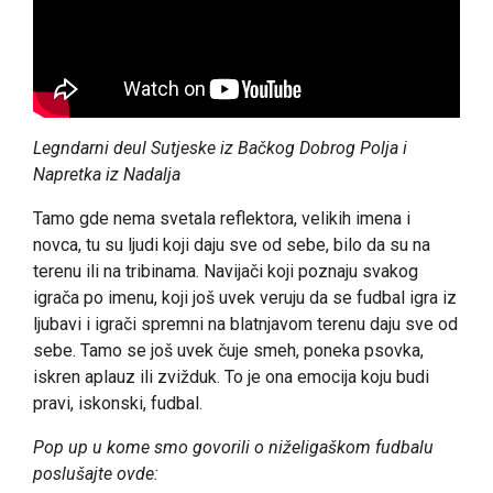
Legndarni deul Sutjeske iz Bačkog Dobrog Polja i
Napretka iz Nadalja
Tamo gde nema svetala reflektora, velikih imena i
novca, tu su ljudi koji daju sve od sebe, bilo da su na
terenu ili na tribinama. Navijači koji poznaju svakog
igrača po imenu, koji još uvek veruju da se fudbal igra iz
ljubavi i igrači spremni na blatnjavom terenu daju sve od
sebe. Tamo se još uvek čuje smeh, poneka psovka,
iskren aplauz ili zvižduk. To je ona emocija koju budi
pravi, iskonski, fudbal.
Pop up u kome smo govorili o niželigaškom fudbalu
poslušajte ovde: