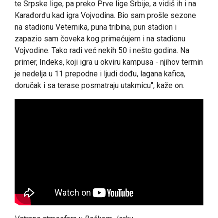
te Srpske lige, pa preko Prve lige Srbije, a vidiš ih i na
Karađorđu kad igra Vojvodina. Bio sam prošle sezone
na stadionu Veternika, puna tribina, pun stadion i
zapazio sam čoveka kog primećujem i na stadionu
Vojvodine. Tako radi već nekih 50 i nešto godina. Na
primer, Indeks, koji igra u okviru kampusa - njihov termin
je nedelja u 11 prepodne i ljudi dođu, lagana kafica,
doručak i sa terase posmatraju utakmicu", kaže on.