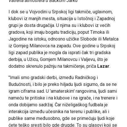
Vatrena atmosfera u Bačkom Jarku
I dok se u Vojvodini u Srpskoj ligi takmiče, uglavnom,
klubovi iz manjih mesta, situacija u Istočnoj i Zapadnoj
grupi je dosta drugačija. U njima su i klubovi iz većih
gradova, koji imaju bogatu tradiciju, poput Timoka ili
Jagodine na istoku, odnosno užičke Slobode ili Metalca
iz Gornjeg Milanovca na zapadu. Ove godine u Srpskoj
ligi zapad publika je mogla da isprati čak tri gradska
derbija, u Užicu, Gornjem Milanovcu i Valjevu, što je
dodatno skrenulo pažnju na takmičenje, priča
Lazar
.
"Imali smo gradski derbi, između Radničkog i
Budućnosti, i bilo je preko hiljadu ljudi sigurno, da se ne
igram ciframa sad. U 'amaterskim' rangovima, ljudi sami
nameću te pritiske i na klubove i na igrače, i na trenere i
onda dobijamo sadržaj. Čar niželigaškog fudbala je
interakcija između učesnika na terenu i publike, ali i
publike same međusobno, gde se primećuju ljudi koje
ćete teško sresti bilo gde drugde. To su glasovi koji se