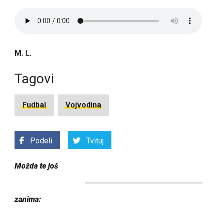
M. L.
Tagovi
Fudbal
Vojvodina
Podeli
Tvituj
Možda te još
zanima: