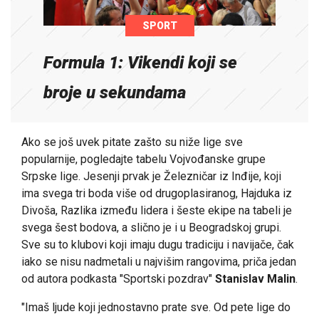
SPORT
Formula 1: Vikendi koji se
broje u sekundama
Ako se još uvek pitate zašto su niže lige sve
popularnije, pogledajte tabelu Vojvođanske grupe
Srpske lige. Jesenji prvak je Železničar iz Inđije, koji
ima svega tri boda više od drugoplasiranog, Hajduka iz
Divoša, Razlika između lidera i šeste ekipe na tabeli je
svega šest bodova, a slično je i u Beogradskoj grupi.
Sve su to klubovi koji imaju dugu tradiciju i navijače, čak
iako se nisu nadmetali u najvišim rangovima, priča jedan
od autora podkasta "Sportski pozdrav"
Stanislav Malin
.
"Imaš ljude koji jednostavno prate sve. Od pete lige do