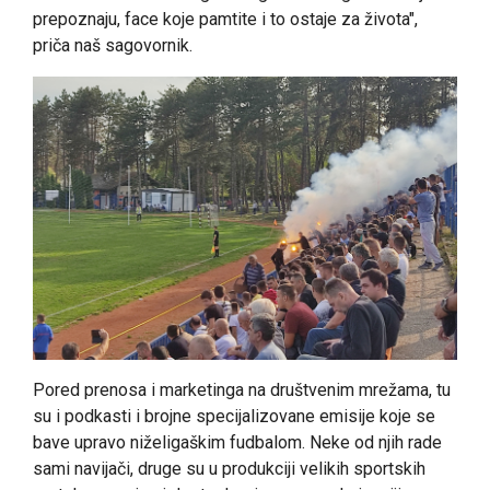
prepoznaju, face koje pamtite i to ostaje za života",
priča naš sagovornik.
Pored prenosa i marketinga na društvenim mrežama, tu
su i podkasti i brojne specijalizovane emisije koje se
bave upravo niželigaškim fudbalom. Neke od njih rade
sami navijači, druge su u produkciji velikih sportskih