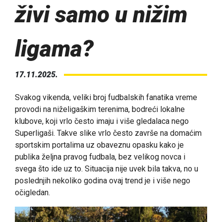
živi samo u nižim
ligama?
17.11.2025.
Svakog vikenda, veliki broj fudbalskih fanatika vreme
provodi na niželigaškim terenima, bodreći lokalne
klubove, koji vrlo često imaju i više gledalaca nego
Superligaši. Takve slike vrlo često završe na domaćim
sportskim portalima uz obaveznu opasku kako je
publika željna pravog fudbala, bez velikog novca i
svega što ide uz to. Situacija nije uvek bila takva, no u
poslednjih nekoliko godina ovaj trend je i više nego
očigledan.