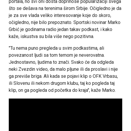
portala, no svi oni dosta doprinose popularizaciji svega
što se dešava na terenima širom Srbije. Očigledno je da
je za sve vlada veliko interesovanje koje do skoro,
očigledno, nije bilo prepoznato. Sportski novinar Marko
Grbić je godinama radio jedan takav podkast, i kako
kaže, iskustva su bila više nego pozitivna.
"Tu nema puno pregleda u svim podkastima, ali
povezanost ljudi sa tom temom je neverovatna.
Jednostavno, ljudima to znači. Svako će da odgleda
neki Zvezdin video, da malo pljune ili da proslavi i nije
ga previše briga. Ali kada se pojavi klip o OFK Vrbasu,
ili Slovenu ili nekom drugom klubu, taj ko pogleda taj
klip, on ga pogleda od početka do kraja", kaže Marko.