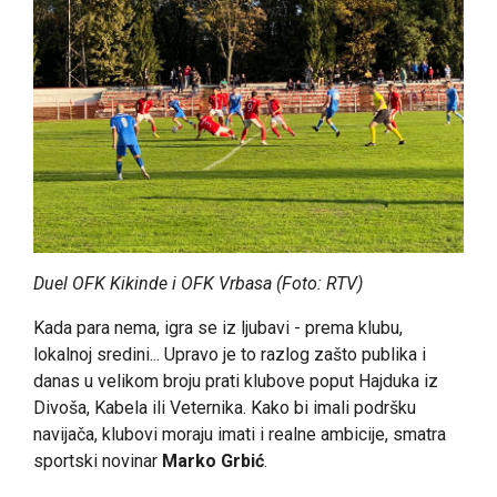
Duel OFK Kikinde i OFK Vrbasa (Foto: RTV)
Kada para nema, igra se iz ljubavi - prema klubu,
lokalnoj sredini... Upravo je to razlog zašto publika i
danas u velikom broju prati klubove poput Hajduka iz
Divoša, Kabela ili Veternika. Kako bi imali podršku
navijača, klubovi moraju imati i realne ambicije, smatra
sportski novinar
Marko Grbić
.