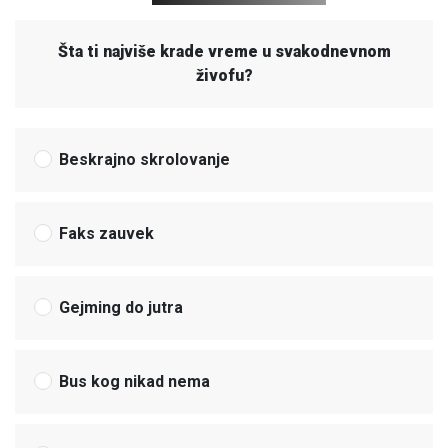
Šta ti najviše krade vreme u svakodnevnom
živofu?
Beskrajno skrolovanje
Faks zauvek
Gejming do jutra
Bus kog nikad nema