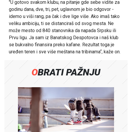
"U gotovo svakom klubu, na pitanje gde sebe vidite za
godinu dana, dve, tri, pet, uglavnom je bio odgovor -
idemo u viši rang, pa čak i dve lige više. Ako imaš tako
veliku ambiciju, ti se distanciraš od svog mesta. Ne
može mesto od 840 stanovnika da napada Srpsku ili
Prvu ligu. Ja sam iz Banatskog Despotovca i naš klub
se bukvalno finansira preko kafane. Rezultat toga je
uređen teren i sve više meštana na tribinama“, kaže on.
OBRATI PAŽNJU