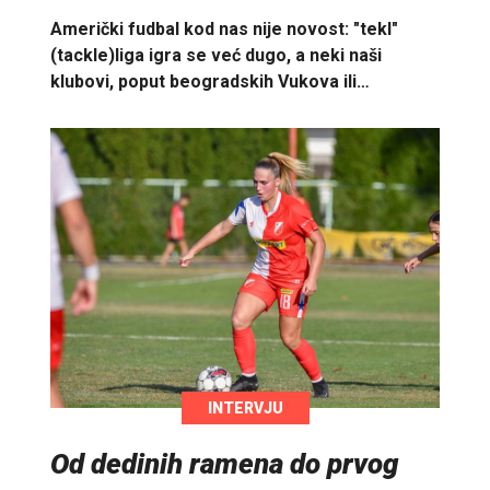
Američki fudbal kod nas nije novost: "tekl"
(tackle)liga igra se već dugo, a neki naši
klubovi, poput beogradskih Vukova ili…
INTERVJU
Od dedinih ramena do prvog