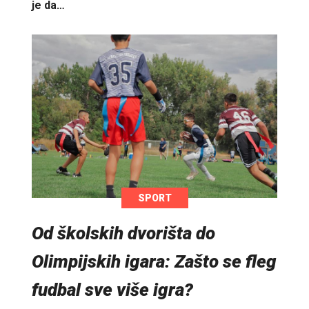
je da…
SPORT
Od školskih dvorišta do
Olimpijskih igara: Zašto se fleg
fudbal sve više igra?