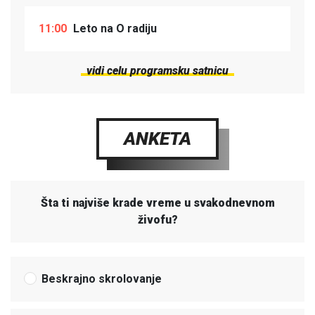
11:00
Leto na O radiju
vidi celu programsku satnicu
ANKETA
Šta ti najviše krade vreme u svakodnevnom
živofu?
Beskrajno skrolovanje