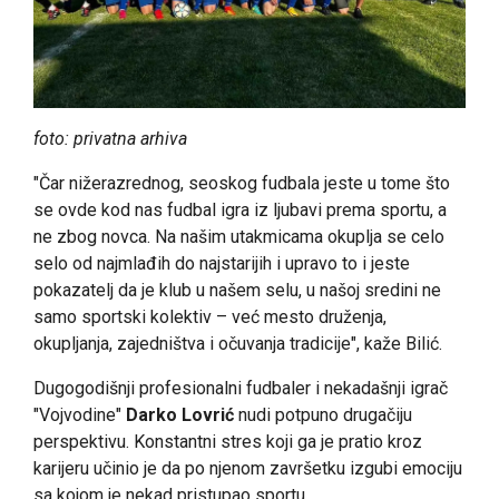
foto: privatna arhiva
"Čar nižerazrednog, seoskog fudbala jeste u tome što
se ovde kod nas fudbal igra iz ljubavi prema sportu, a
ne zbog novca. Na našim utakmicama okuplja se celo
selo od najmlađih do najstarijih i upravo to i jeste
pokazatelj da je klub u našem selu, u našoj sredini ne
samo sportski kolektiv – već mesto druženja,
okupljanja, zajedništva i očuvanja tradicije", kaže Bilić.
Dugogodišnji profesionalni fudbaler i nekadašnji igrač
"Vojvodine"
Darko Lovrić
nudi potpuno drugačiju
perspektivu. Konstantni stres koji ga je pratio kroz
karijeru učinio je da po njenom završetku izgubi emociju
sa kojom je nekad pristupao sportu.