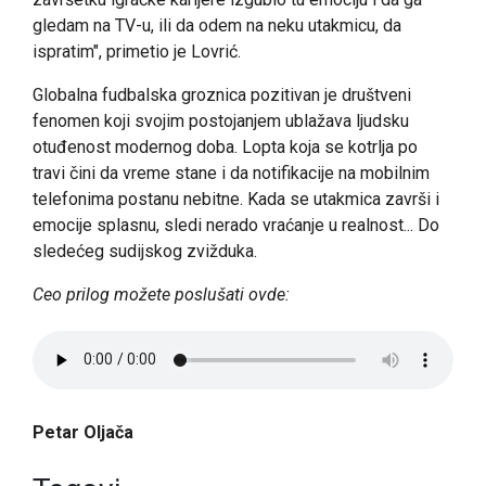
gledam na TV-u, ili da odem na neku utakmicu, da
ispratim", primetio je Lovrić.
Globalna fudbalska groznica pozitivan je društveni
fenomen koji svojim postojanjem ublažava ljudsku
otuđenost modernog doba. Lopta koja se kotrlja po
travi čini da vreme stane i da notifikacije na mobilnim
telefonima postanu nebitne. Kada se utakmica završi i
emocije splasnu, sledi nerado vraćanje u realnost... Do
sledećeg sudijskog zvižduka.
Ceo prilog možete poslušati ovde:
Petar Oljača