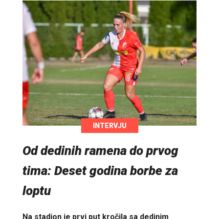
INTERVJU
Od dedinih ramena do prvog
tima: Deset godina borbe za
loptu
Na stadion je prvi put kročila sa dedinim