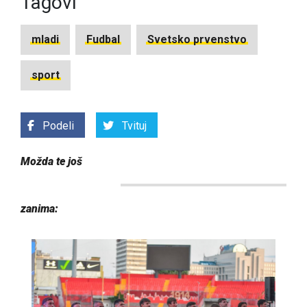
Tagovi
mladi
Fudbal
Svetsko prvenstvo
sport
Podeli
Tvituj
Možda te još
zanima: