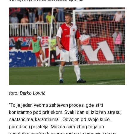
foto: Darko Lovrić
"To je jedan veoma zahtevan proces, gde si ti
konstantno pod pritiskom. Svaki dan si izložen stresu,
sastancima, karantinima... Odvojen od svoje kuće,
porodice i prijatelja. Možda sam zbog toga po
završetku igračke karijere izgubio tu emociju i da ga