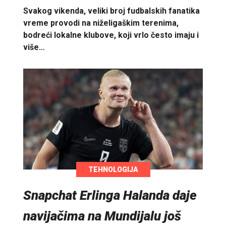
Svakog vikenda, veliki broj fudbalskih fanatika
vreme provodi na niželigaškim terenima,
bodreći lokalne klubove, koji vrlo često imaju i
više…
TEHNOLOGIJA
Snapchat Erlinga Halanda daje
navijačima na Mundijalu još