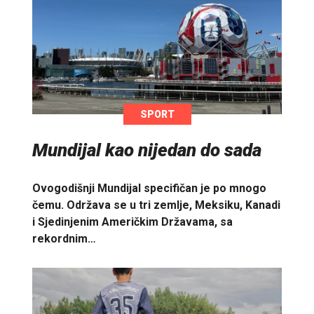
SPORT
Mundijal kao nijedan do sada
Ovogodišnji Mundijal specifičan je po mnogo
čemu. Održava se u tri zemlje, Meksiku, Kanadi
i Sjedinjenim Američkim Državama, sa
rekordnim…