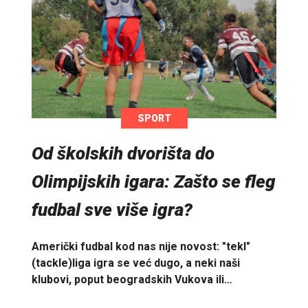
SPORT
Od školskih dvorišta do
Olimpijskih igara: Zašto se fleg
fudbal sve više igra?
Američki fudbal kod nas nije novost: "tekl"
(tackle)liga igra se već dugo, a neki naši
klubovi, poput beogradskih Vukova ili…