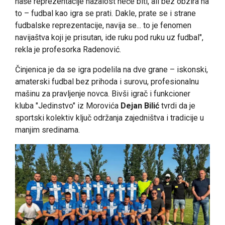
naše reprezentacije nažalost neće biti, ali bez obzira na
to – fudbal kao igra se prati. Dakle, prate se i strane
fudbalske reprezentacije, navija se... to je fenomen
navijaštva koji je prisutan, ide ruku pod ruku uz fudbal",
rekla je profesorka Radenović.
Činjenica je da se igra podelila na dve grane – iskonski,
amaterski fudbal bez prihoda i surovu, profesionalnu
mašinu za pravljenje novca. Bivši igrač i funkcioner
kluba "Jedinstvo" iz Morovića
Dejan Bilić
tvrdi da je
sportski kolektiv ključ održanja zajedništva i tradicije u
manjim sredinama.