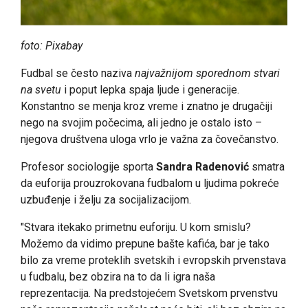
foto: Pixabay
Fudbal se često naziva
najvažnijom sporednom stvari
na svetu
i poput lepka spaja ljude i generacije.
Konstantno se menja kroz vreme i znatno je drugačiji
nego na svojim počecima, ali jedno je ostalo isto –
njegova društvena uloga vrlo je važna za čovečanstvo.
Profesor sociologije sporta
Sandra Radenović
smatra
da euforija prouzrokovana fudbalom u ljudima pokreće
uzbuđenje i želju za socijalizacijom.
"Stvara itekako primetnu euforiju. U kom smislu?
Možemo da vidimo prepune bašte kafića, bar je tako
bilo za vreme proteklih svetskih i evropskih prvenstava
u fudbalu, bez obzira na to da li igra naša
reprezentacija. Na predstojećem Svetskom prvenstvu