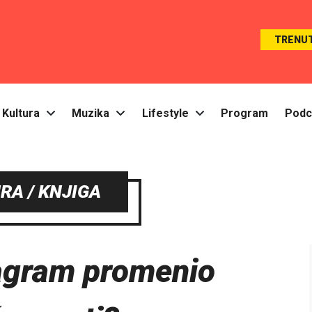
TRENU
Kultura
Muzika
Lifestyle
Program
Podc
RA / KNJIGA
tagram promenio