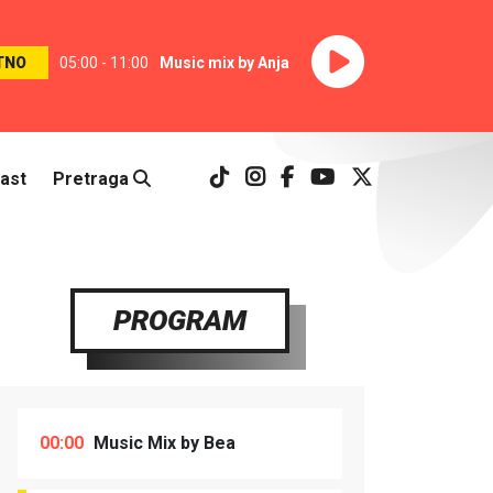
TNO
05:00 - 11:00
Music mix by Anja
ast
Pretraga
PROGRAM
00:00
Music Mix by Bea