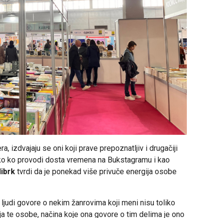
a, izdvajaju se oni koji prave prepoznatljiv i drugačiji
 neko ko provodi dosta vremena na Bukstagramu i kao
librk
tvrdi da je ponekad više privuče energija osobe
 ljudi govore o nekim žanrovima koji meni nisu toliko
rgija te osobe, načina koje ona govore o tim delima je ono