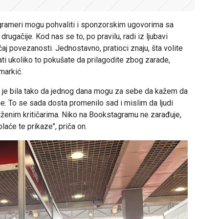
tagrameri mogu pohvaliti i sponzorskim ugovorima sa
rugačije. Kod nas se to, po pravilu, radi iz ljubavi
aj povezanosti. Jednostavno, pratioci znaju, šta volite
ati ukoliko to pokušate da prilagodite zbog zarade,
markić.
 mi je bila tako da jednog dana mogu za sebe da kažem da
ome. To se sada dosta promenilo sad i mislim da ljudi
ženim kritičarima. Niko na Bookstagramu ne zarađuje,
plaće te prikaze", priča on.