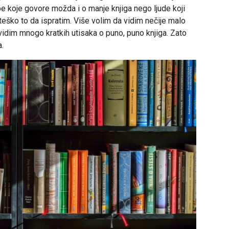
be koje govore možda i o manje knjiga nego ljude koji
teško to da ispratim. Više volim da vidim nečije malo
idim mnogo kratkih utisaka o puno, puno knjiga. Zato
a.