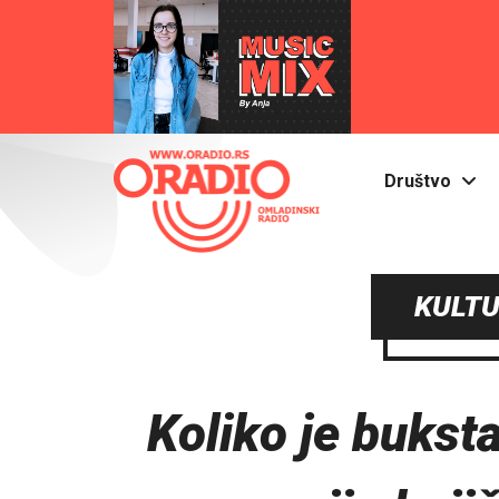
Društvo
KULTU
Koliko je buks