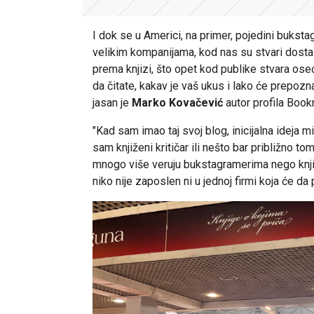
I dok se u Americi, na primer, pojedini buks
velikim kompanijama, kod nas su stvari dosta d
prema knjizi, što opet kod publike stvara oseć
da čitate, kakav je vaš ukus i lako će prepozn
jasan je
Marko Kovačević
autor profila Book
"Kad sam imao taj svoj blog, inicijalna ideja
sam knjiženi kritičar ili nešto bar približno t
mnogo više veruju bukstagramerima nego knji
niko nije zaposlen ni u jednoj firmi koja će da 