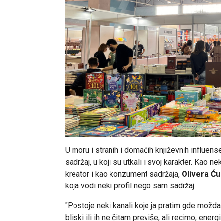
U moru i stranih i domaćih književnih influenser
sadržaj, u koji su utkali i svoj karakter. Kao
kreator i kao konzument sadržaja,
Olivera Ću
koja vodi neki profil nego sam sadržaj.
"Postoje neki kanali koje ja pratim gde možda
bliski ili ih ne čitam previše, ali recimo, ene