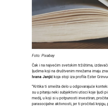
Foto: Pixabay
Čak i na najvećim svetskim tržištima, izdavač
ljudima koji na društvenim mrežama imaju znača
Ivana Janjić
koja stoji iza profila Ester Grinvu
"Kritika ti smešta delo u odgovarajuće konteks
su u pitanju neki subjektivni utisci koje ljudi p
medij, u koji si u potpunosti investiran, pročit
parasocijalne aktivnosti, jer ti pročitaš knjigu,