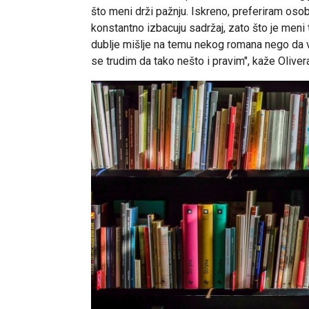
što meni drži pažnju. Iskreno, preferiram oso
konstantno izbacuju sadržaj, zato što je meni 
dublje mišlje na temu nekog romana nego da v
se trudim da tako nešto i pravim", kaže Oliver