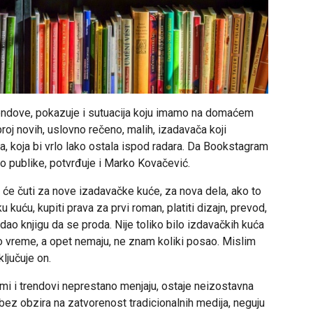
endove, pokazuje i sutuacija koju imamo na domaćem
broj novih, uslovno rečeno, malih, izadavača koji
a, koja bi vrlo lako ostala ispod radara. Da Bookstagram
publike, potvrđuje i Marko Kovačević.
ko će čuti za nove izadavačke kuće, za nova dela, ako to
 kuću, kupiti prava za prvi roman, platiti dizajn, prevod,
i dao knjigu da se proda. Nije toliko bilo izdavačkih kuća
eko vreme, a opet nemaju, ne znam koliki posao. Mislim
ljučuje on.
i i trendovi neprestano menjaju, ostaje neizostavna
 bez obzira na zatvorenost tradicionalnih medija, neguju