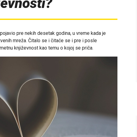
ževnosti?
pojavio pre nekih desetak godina, u vreme kada je
tvenih mreža. Čitalo se i čitaće se i pre i posle
metnu književnost kao temu o kojoj se priča.