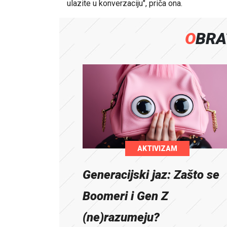
ulazite u konverzaciju", priča ona.
OBR
AKTIVIZAM
Generacijski jaz: Zašto se
Boomeri i Gen Z
(ne)razumeju?