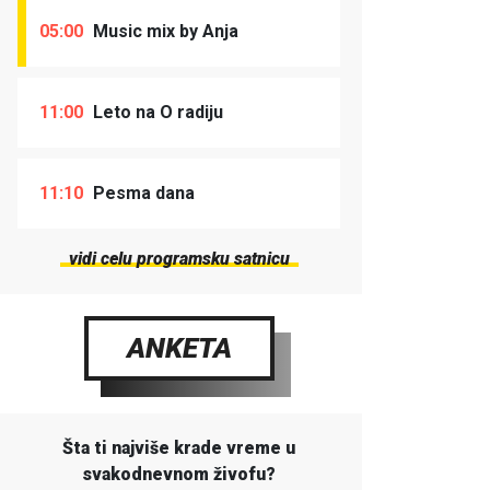
05:00
Music mix by Anja
11:00
Leto na O radiju
11:10
Pesma dana
vidi celu programsku satnicu
ANKETA
Šta ti najviše krade vreme u
svakodnevnom živofu?