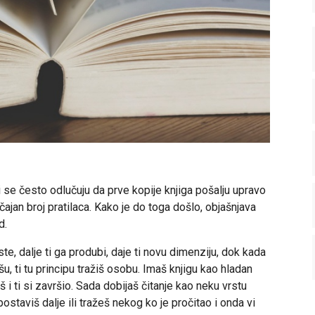
i se često odlučuju da prve kopije knjiga pošalju upravo
jan broj pratilaca. Kako je do toga došlo, objašnjava
d.
te, dalje ti ga produbi, daje ti novu dimenziju, dok kada
išu, ti tu principu tražiš osobu. Imaš knjigu kao hladan
aš i ti si završio. Sada dobijaš čitanje kao neku vrstu
 postaviš dalje ili tražeš nekog ko je pročitao i onda vi