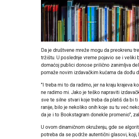
Da je društvene mreže mogu da preokrenu tr
tržištu. U poslednje vreme pojavio se i veliki 
domaćoj publici donose prilično zanimljva del
pomaže novim izdavačkim kućama da dođu do 
"I treba mi to da radimo, jer na kraju krajeva 
ne radimo mi. Jako je teško napraviti izdavačku
sve te silne stvari koje treba da platiš da bi t
ranije, bilo je nekoliko onih koje su tu već n
da je i to Bookstagram donekle promenio", zak
U ovom dinamičnom okruženju, gde se algoritm
potreba da se podrže autentični glasovi, koji,