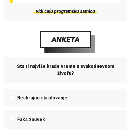
vidi celu programsku satnicu
ANKETA
Šta ti najviše krade vreme u svakodnevnom
živofu?
Beskrajno skrolovanje
Faks zauvek