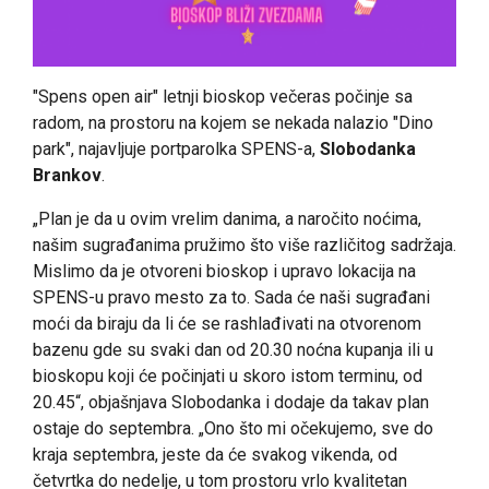
"Spens open air" letnji bioskop večeras počinje sa
radom, na prostoru na kojem se nekada nalazio "Dino
park", najavljuje portparolka SPENS-a,
Slobodanka
Brankov
.
„Plan je da u ovim vrelim danima, a naročito noćima,
našim sugrađanima pružimo što više različitog sadržaja.
Mislimo da je otvoreni bioskop i upravo lokacija na
SPENS-u pravo mesto za to. Sada će naši sugrađani
moći da biraju da li će se rashlađivati na otvorenom
bazenu gde su svaki dan od 20.30 noćna kupanja ili u
bioskopu koji će počinjati u skoro istom terminu, od
20.45“, objašnjava Slobodanka i dodaje da takav plan
ostaje do septembra. „Ono što mi očekujemo, sve do
kraja septembra, jeste da će svakog vikenda, od
četvrtka do nedelje, u tom prostoru vrlo kvalitetan