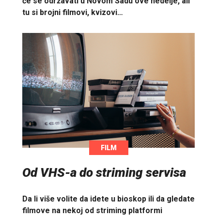
će se održavati u Novom Sadu ove nedelje, ali
tu si brojni filmovi, kvizovi…
FILM
Od VHS-a do striming servisa
Da li više volite da idete u bioskop ili da gledate
filmove na nekoj od striming platformi