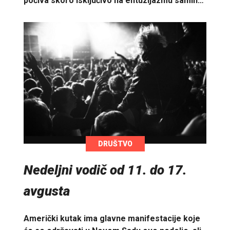
počiva skoro isključivo na entuzijazmu samih…
DRUŠTVO
Nedeljni vodič od 11. do 17.
avgusta
Američki kutak ima glavne manifestacije koje