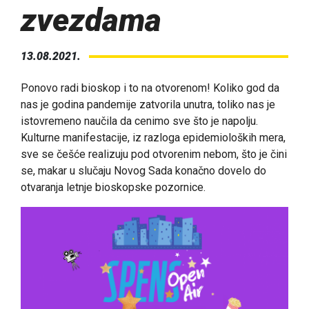
zvezdama
13.08.2021.
Ponovo radi bioskop i to na otvorenom! Koliko god da
nas je godina pandemije zatvorila unutra, toliko nas je
istovremeno naučila da cenimo sve što je napolju.
Kulturne manifestacije, iz razloga epidemioloških mera,
sve se češće realizuju pod otvorenim nebom, što je čini
se, makar u slučaju Novog Sada konačno dovelo do
otvaranja letnje bioskopske pozornice.