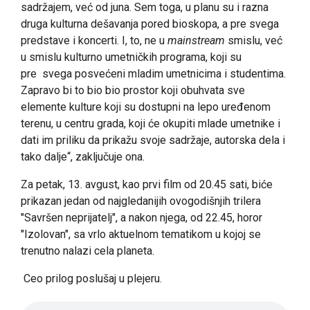
sadržajem, već od juna. Sem toga, u planu su i razna
druga kulturna dešavanja pored bioskopa, a pre svega
predstave i koncerti. I, to, ne u
mainstream
smislu, već
u smislu kulturno umetničkih programa, koji su
pre svega posvećeni mladim umetnicima i studentima.
Zapravo bi to bio bio prostor koji obuhvata sve
elemente kulture koji su dostupni na lepo uređenom
terenu, u centru grada, koji će okupiti mlade umetnike i
dati im priliku da prikažu svoje sadržaje, autorska dela i
tako dalje“, zaključuje ona.
Za petak, 13. avgust, kao prvi film od 20.45 sati, biće
prikazan jedan od najgledanijih ovogodišnjih trilera
"Savršen neprijatelj", a nakon njega, od 22.45, horor
"Izolovan", sa vrlo aktuelnom tematikom u kojoj se
trenutno nalazi cela planeta.
Ceo prilog poslušaj u plejeru.