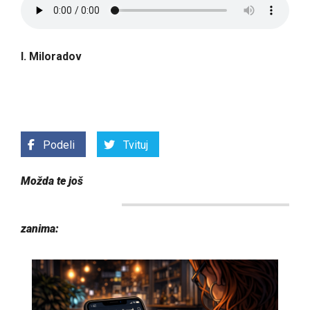
I. Miloradov
Podeli
Tvituj
Možda te još
zanima: