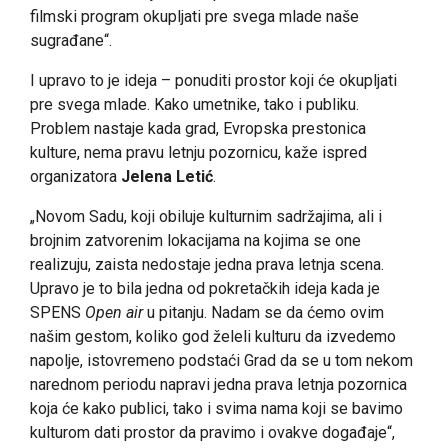
filmski program okupljati pre svega mlade naše
sugrađane“.
I upravo to je ideja – ponuditi prostor koji će okupljati
pre svega mlade. Kako umetnike, tako i publiku.
Problem nastaje kada grad, Evropska prestonica
kulture, nema pravu letnju pozornicu, kaže ispred
organizatora
Jelena Letić
.
„Novom Sadu, koji obiluje kulturnim sadržajima, ali i
brojnim zatvorenim lokacijama na kojima se one
realizuju, zaista nedostaje jedna prava letnja scena.
Upravo je to bila jedna od pokretačkih ideja kada je
SPENS
Open air
u pitanju. Nadam se da ćemo ovim
našim gestom, koliko god želeli kulturu da izvedemo
napolje, istovremeno podstaći Grad da se u tom nekom
narednom periodu napravi jedna prava letnja pozornica
koja će kako publici, tako i svima nama koji se bavimo
kulturom dati prostor da pravimo i ovakve događaje“,