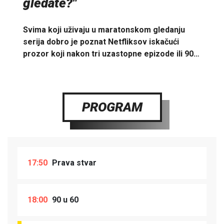
gledate?"
Svima koji uživaju u maratonskom gledanju
serija dobro je poznat Netfliksov iskačući
prozor koji nakon tri uzastopne epizode ili 90…
PROGRAM
17:50
Prava stvar
18:00
90 u 60