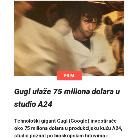
FILM
Gugl ulaže 75 miliona dolara u
studio A24
Tehnološki gigant Gugl (Google) investiraće
oko 75 miliona dolara u produkcijsku kuću A24,
studio poznat po bioskopskim hitovima i