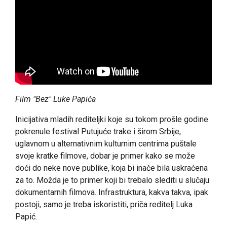
Film "Bez" Luke Papića
Inicijativa mladih rediteljki koje su tokom prošle godine
pokrenule festival Putujuće trake i širom Srbije,
uglavnom u alternativnim kulturnim centrima puštale
svoje kratke filmove, dobar je primer kako se može
doći do neke nove publike, koja bi inače bila uskraćena
za to. Možda je to primer koji bi trebalo slediti u slučaju
dokumentarnih filmova. Infrastruktura, kakva takva, ipak
postoji, samo je treba iskoristiti, priča reditelj Luka
Papić.