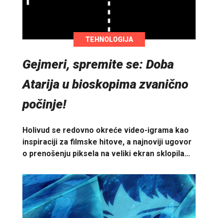
TEHNOLOGIJA
Gejmeri, spremite se: Doba
Atarija u bioskopima zvanično
počinje!
Holivud se redovno okreće video-igrama kao
inspiraciji za filmske hitove, a najnoviji ugovor
o prenošenju piksela na veliki ekran sklopila…