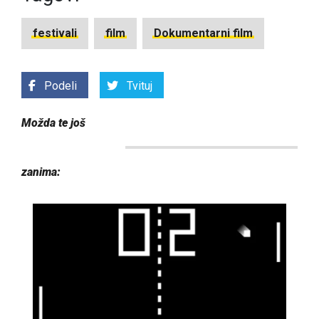
festivali
film
Dokumentarni film
Podeli
Tvituj
Možda te još
zanima: