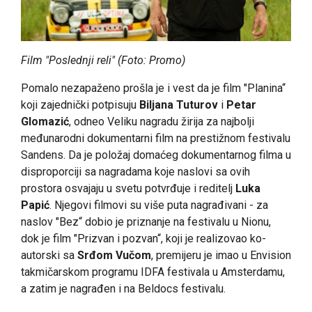
Film "Poslednji reli" (Foto: Promo)
Pomalo nezapaženo prošla je i vest da je film "Planina“
koji zajednički potpisuju
Biljana Tuturov
i
Petar
Glomazić
, odneo Veliku nagradu žirija za najbolji
međunarodni dokumentarni film na prestižnom festivalu
Sandens. Da je položaj domaćeg dokumentarnog filma u
disproporciji sa nagradama koje naslovi sa ovih
prostora osvajaju u svetu potvrđuje i reditelj
Luka
Papić
. Njegovi filmovi su više puta nagrađivani - za
naslov "Bez“ dobio je priznanje na festivalu u Nionu,
dok je film "Prizvan i pozvan“, koji je realizovao ko-
autorski sa
Srđom Vučom
, premijeru je imao u Envision
takmičarskom programu IDFA festivala u Amsterdamu,
a zatim je nagrađen i na Beldocs festivalu.