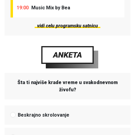
19:00
Music Mix by Bea
vidi celu programsku satnicu
ANKETA
Šta ti najviše krade vreme u svakodnevnom
živofu?
Beskrajno skrolovanje