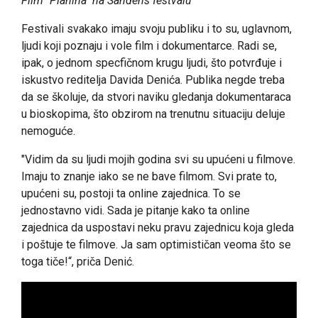
Film "Planina" na Sandens festvalu
Festivali svakako imaju svoju publiku i to su, uglavnom,
ljudi koji poznaju i vole film i dokumentarce. Radi se,
ipak, o jednom specfičnom krugu ljudi, što potvrđuje i
iskustvo reditelja Davida Denića. Publika negde treba
da se školuje, da stvori naviku gledanja dokumentaraca
u bioskopima, što obzirom na trenutnu situaciju deluje
nemoguće.
"Vidim da su ljudi mojih godina svi su upućeni u filmove.
Imaju to znanje iako se ne bave filmom. Svi prate to,
upućeni su, postoji ta online zajednica. To se
jednostavno vidi. Sada je pitanje kako ta online
zajednica da uspostavi neku pravu zajednicu koja gleda
i poštuje te filmove. Ja sam optimističan veoma što se
toga tiče!“, priča Denić.