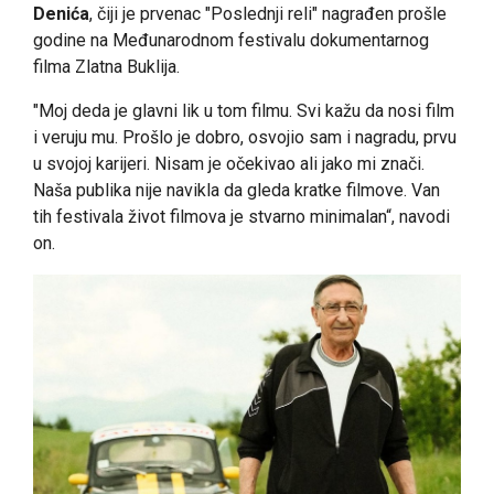
Denića
, čiji je prvenac "Poslednji reli" nagrađen prošle
godine na Međunarodnom festivalu dokumentarnog
filma Zlatna Buklija.
"Moj deda je glavni lik u tom filmu. Svi kažu da nosi film
i veruju mu. Prošlo je dobro, osvojio sam i nagradu, prvu
u svojoj karijeri. Nisam je očekivao ali jako mi znači.
Naša publika nije navikla da gleda kratke filmove. Van
tih festivala život filmova je stvarno minimalan“, navodi
on.