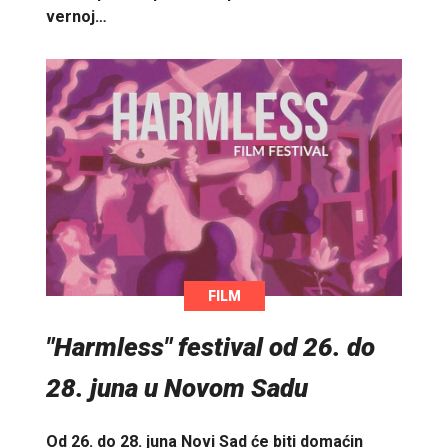
vernoj…
FILM
"Harmless" festival od 26. do
28. juna u Novom Sadu
Od 26. do 28. juna Novi Sad će biti domaćin