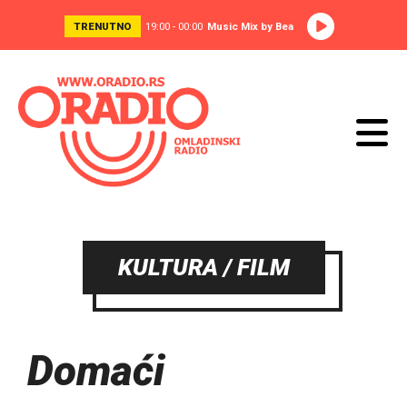
TRENUTNO
19:00 - 00:00
Music Mix by Bea
KULTURA / FILM
Domaći