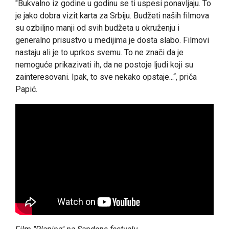
"Bukvalno iz godine u godinu se ti uspesi ponavljaju. To
je jako dobra vizit karta za Srbiju. Budžeti naših filmova
su ozbiljno manji od svih budžeta u okruženju i
generalno prisustvo u medijima je dosta slabo. Filmovi
nastaju ali je to uprkos svemu. To ne znači da je
nemoguće prikazivati ih, da ne postoje ljudi koji su
zainteresovani. Ipak, to sve nekako opstaje...“, priča
Papić.