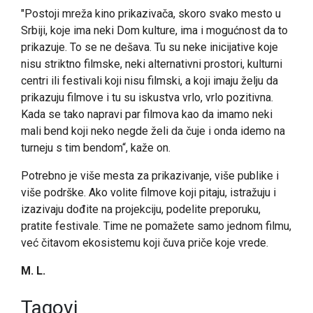
"Postoji mreža kino prikazivača, skoro svako mesto u
Srbiji, koje ima neki Dom kulture, ima i mogućnost da to
prikazuje. To se ne dešava. Tu su neke inicijative koje
nisu striktno filmske, neki alternativni prostori, kulturni
centri ili festivali koji nisu filmski, a koji imaju želju da
prikazuju filmove i tu su iskustva vrlo, vrlo pozitivna.
Kada se tako napravi par filmova kao da imamo neki
mali bend koji neko negde želi da čuje i onda idemo na
turneju s tim bendom“, kaže on.
Potrebno je više mesta za prikazivanje, više publike i
više podrške. Ako volite filmove koji pitaju, istražuju i
izazivaju dođite na projekciju, podelite preporuku,
pratite festivale. Time ne pomažete samo jednom filmu,
već čitavom ekosistemu koji čuva priče koje vredе.
M. L.
Tagovi