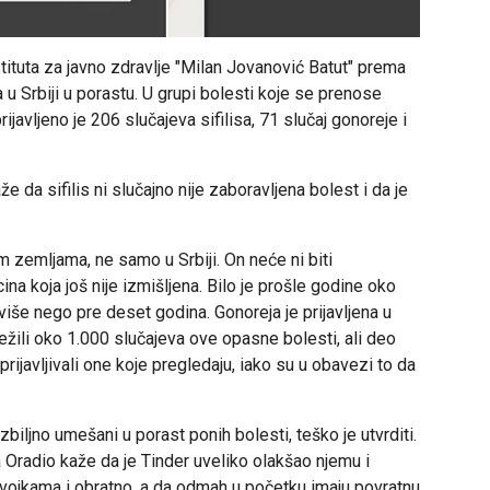
tituta za javno zdravlje "Milan Jovanović Batut" prema
u Srbiji u porastu. U grupi bolesti koje se prenose
avljeno je 206 slučajeva sifilisa, 71 slučaj gonoreje i
že da sifilis ni slučajno nije zaboravljena bolest i da je
gim zemljama, ne samo u Srbiji. On neće ni biti
ina koja još nije izmišljena. Bilo je prošle godine oko
o više nego pre deset godina. Gonoreja je prijavljena u
žili oko 1.000 slučajeva ove opasne bolesti, ali deo
u prijavljivali one koje pregledaju, iako su u obavezi to da
 ozbiljno umešani u porast ponih bolesti, teško je utvrditi.
 Oradio kaže da je Tinder uveliko olakšao njemu i
vojkama i obratno, a da odmah u početku imaju povratnu