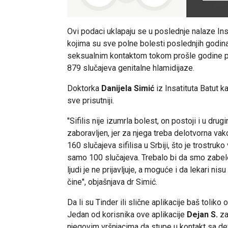
Ovi podaci uklapaju se u poslednje nalaze Ins
kojima su sve polne bolesti poslednjih godina 
seksualnim kontaktom tokom prošle godine prij
879 slučajeva genitalne hlamidijaze.
Doktorka
Danijela Simić
iz Insatituta Batut ka
sve prisutniji.
"Sifilis nije izumrla bolest, on postoji i u dru
zaboravljen, jer za njega treba delotvorna vakc
160 slučajeva sifilisa u Srbiji, što je trostruk
samo 100 slučajeva. Trebalo bi da smo zabele
ljudi je ne prijavljuje, a moguće i da lekari nis
čine", objašnjava dr Simić.
Da li su Tinder ili slične aplikacije baš toliko
Jedan od korisnika ove aplikacije
Dejan S.
za
njegovim vršnjacima da stupe u kontakt sa de