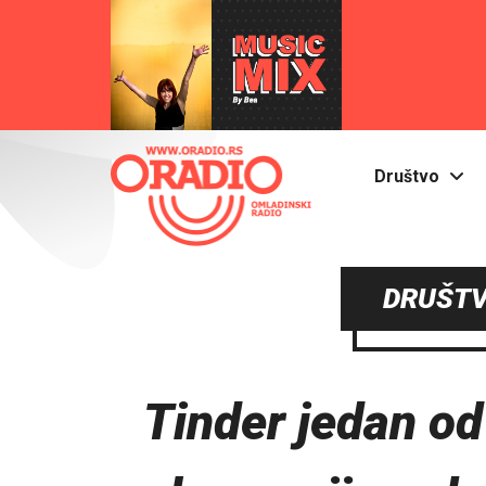
Društvo
DRUŠTV
Tinder jedan od