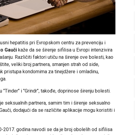
usni hepatitis pri Evropskom centru za prevenciju i
o Gauči
kaže da se širenje sifilisa u Evropi intenzivira
nju. Različiti faktori utiču na širenje ove bolesti, kao
te, veliki broj partnera, smanjen strah od side,
k pristupa kondomima za tinejdžere i omladinu,
oga.
"Tinder" i "Grindr", takođe, doprinose širenju bolesti.
nje seksualnih partnera, samim tim i širenje seksualno
 Gauči, dodajući da se različite aplikacije mogu koristiti i
2017. godina navodi se da je broj obolelih od sifilisa