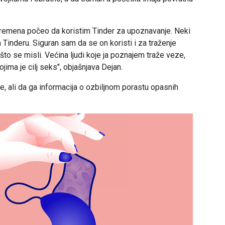
remena počeo da koristim Tinder za upoznavanje. Neki
a Tinderu. Siguran sam da se on koristi i za traženje
 što se misli. Većina ljudi koje ja poznajem traže veze,
ojima je cilj seks", objašnjava Dejan.
e, ali da ga informacija o ozbiljnom porastu opasnih