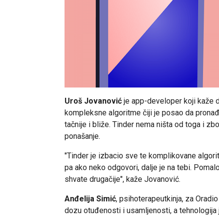
Uroš Jovanović
je app-developer koji kaže d
kompleksne algoritme čiji je posao da prona
tačnije i bliže. Tinder nema ništa od toga i 
ponašanje.
"Tinder je izbacio sve te komplikovane algorit
pa ako neko odgovori, dalje je na tebi. Pomalo l
shvate drugačije", kaže Jovanović.
Anđelija Simić
, psihoterapeutkinja, za Orad
dozu otuđenosti i usamljenosti, a tehnologija 