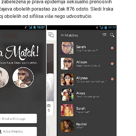
 zabeležena je prava epidemija seksualno prenosivih
slučajeva obolelih porastao za čak 876 odsto. Sledi Irska
oj obolelih od sifilisa više nego udvostručio.