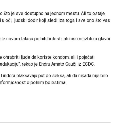
to što je sve dostupno na jednom mestu. Ali to ostaje
 oči, ljudski dodir koji sledi iza toga i sve ono što vas
e novom talasu polnih bolesti, ali nisu ni izbliza glavni
e ohrabriti ljude da koriste kondom, ali i pojačati
 edukaciju", rekao je Endru Amato
Gauči iz ECDC.
Tindera olakšavaju put do seksa, ali da nikada nije bilo
informisanost o polnim bolestima.