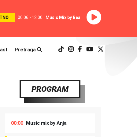
TNO
00:06 - 12:00
Music Mix by Bea
ast
Pretraga
PROGRAM
00:00
Music mix by Anja