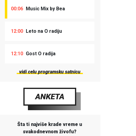
00:06
Music Mix by Bea
12:00
Leto na O radiju
12:10
Gost O radija
vidi celu programsku satnicu
ANKETA
Šta ti najviše krade vreme u
svakodnevnom živofu?