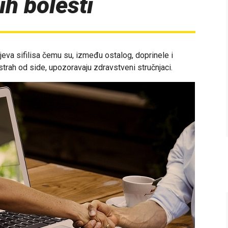
ih bolesti
jeva sifilisa čemu su, između ostalog, doprinele i
strah od side, upozoravaju zdravstveni stručnjaci.