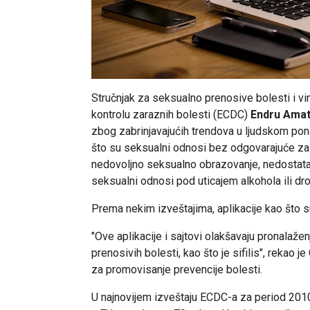
Stručnjak za seksualno prenosive bolesti i vir
kontrolu zaraznih bolesti (ECDC)
Endru Amat
zbog zabrinjavajućih trendova u ljudskom ponaša
što su seksualni odnosi bez odgovarajuće zašti
nedovoljno seksualno obrazovanje, nedostata
seksualni odnosi pod uticajem alkohola ili dr
Prema nekim izveštajima, aplikacije kao što su 
"Ove aplikacije i sajtovi olakšavaju pronalaže
prenosivih bolesti, kao što je sifilis", rekao je
za promovisanje prevencije bolesti.
U najnovijem izveštaju ECDC-a za period 2010-