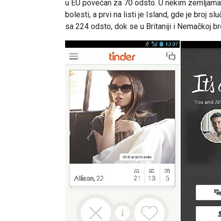
u EU povećan za 70 odsto. U nekim zemljama
bolesti, a prvi na listi je Island, gde je broj 
sa 224 odsto, dok se u Britaniji i Nemačkoj br