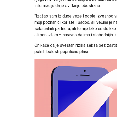
informaciju da je sviđanje obostrano.
"Izašao sam iz duge veze i posle izvesnog v
moji poznanici koriste i Badoo, ali većina je n
seksualnih partnera, ali to nije tako često kao
ali ponavljam – naravno da ima i slobodnijih, k
On kaže da je svestan rizika seksa bez zaštit
polnih bolesti poprilično plaši.