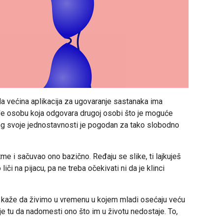
a većina aplikacija za ugovaranje sastanaka ima
đe osobu koja odgovara drugoj osobi što je moguće
zbog svoje jednostavnosti je pogodan za tako slobodno
me i sačuvao ono bazično. Ređaju se slike, ti lajkuješ
iči na pijacu, pa ne treba očekivati ni da je klinci
io kaže da živimo u vremenu u kojem mladi osećaju veću
je tu da nadomesti ono što im u životu nedostaje. To,