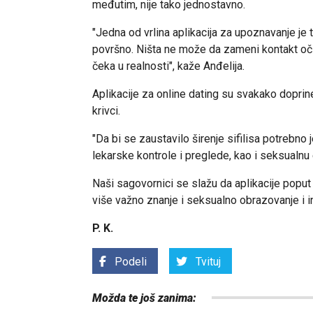
međutim, nije tako jednostavno.
"Jedna od vrlina aplikacija za upoznavanje je 
površno. Ništa ne može da zameni kontakt oči u
čeka u realnosti", kaže Anđelija.
Aplikacije za online dating su svakako doprinel
krivci.
"Da bi se zaustavilo širenje sifilisa potrebno j
lekarske kontrole i preglede, kao i seksualnu
Naši sagovornici se slažu da aplikacije poput 
više važno znanje i seksualno obrazovanje i 
P. K.
Podeli
Tvituj
Možda te još zanima: