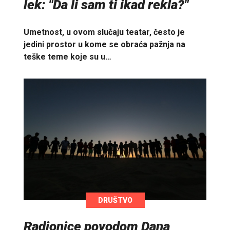
lek: "Da li sam ti ikad rekla?"
Umetnost, u ovom slučaju teatar, često je
jedini prostor u kome se obraća pažnja na
teške teme koje su u…
DRUŠTVO
Radionice povodom Dana