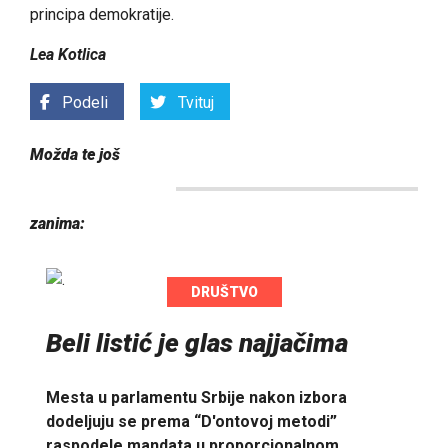
principa demokratije.
Lea Kotlica
Podeli
Tvituj
Možda te još
zanima:
DRUŠTVO
Beli listić je glas najjačima
Mesta u parlamentu Srbije nakon izbora
dodeljuju se prema “D'ontovoj metodi”
raspodele mandata u proporcionalnom