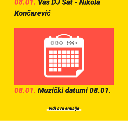
08.01.
Vaš DJ Sat - Nikola
Končarević
08.01.
Muzički datumi 08.01.
vidi sve emisije