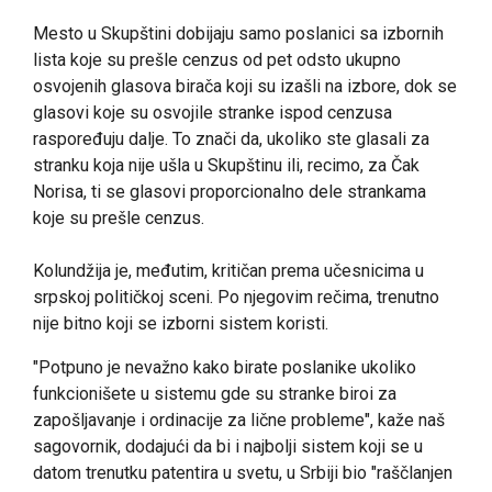
Mesto u Skupštini dobijaju samo poslanici sa izbornih
lista koje su prešle cenzus od pet odsto ukupno
osvojenih glasova birača koji su izašli na izbore, dok se
glasovi koje su osvojile stranke ispod cenzusa
raspoređuju dalje. To znači da, ukoliko ste glasali za
stranku koja nije ušla u Skupštinu ili, recimo, za Čak
Norisa, ti se glasovi proporcionalno dele strankama
koje su prešle cenzus.
Kolundžija je, međutim, kritičan prema učesnicima u
srpskoj političkoj sceni. Po njegovim rečima, trenutno
nije bitno koji se izborni sistem koristi.
"Potpuno je nevažno kako birate poslanike ukoliko
funkcionišete u sistemu gde su stranke biroi za
zapošljavanje i ordinacije za lične probleme", kaže naš
sagovornik, dodajući da bi i najbolji sistem koji se u
datom trenutku patentira u svetu, u Srbiji bio "raščlanjen