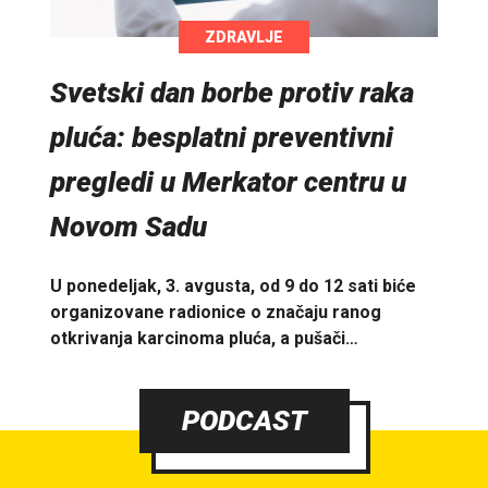
ZDRAVLJE
Svetski dan borbe protiv raka
pluća: besplatni preventivni
pregledi u Merkator centru u
Novom Sadu
U ponedeljak, 3. avgusta, od 9 do 12 sati biće
organizovane radionice o značaju ranog
otkrivanja karcinoma pluća, a pušači…
PODCAST