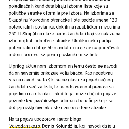
pojedinačnih kandidata biraju izborne liste koje su
političke stranke oformile pre izbora. Na izborima za
Skupštinu Vojvodine stranačke liste sadrže imena 120
potencijalnih poslanika, dok ih na republičkom nivou ima
250. U Skupštinu ulaze samo kandidati koji se nalaze na
izbornoj listi određene stranke. Ukoliko neka partija
potencijalno dobije 60 mandata, oni će se raspoređivati
redom, počevši sa prvim poslanikom sa liste.
U prilog aktuelnom izbornom sistemu često se navodi
da on najvernije prikazuje volju birača. Kao negativnu
stranu navodi se to što se ne glasa za pojedinačnog
kandidata već za listu, te se odgovornost prenosi sa
pojedinca na stranku. Usled toga može doći do pojave
poznate kao
partokratija
, odnosno beneficija koje se
dobijaju isključivo ako ste član određene stranke.
Na tu pojavu upozorava i autor bloga
Vojvođanska.rs
Denis Kolundžija,
koji navodi da
je u