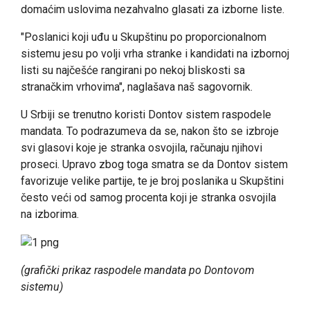
domaćim uslovima nezahvalno glasati za izborne liste.
"Poslanici koji uđu u Skupštinu po proporcionalnom
sistemu jesu po volji vrha stranke i kandidati na izbornoj
listi su najčešće rangirani po nekoj bliskosti sa
stranačkim vrhovima", naglašava naš sagovornik.
U Srbiji se trenutno koristi Dontov sistem raspodele
mandata. To podrazumeva da se, nakon što se izbroje
svi glasovi koje je stranka osvojila, računaju njihovi
proseci. Upravo zbog toga smatra se da Dontov sistem
favorizuje velike partije, te je broj poslanika u Skupštini
često veći od samog procenta koji je stranka osvojila
na izborima.
(grafički prikaz raspodele mandata po Dontovom
sistemu)