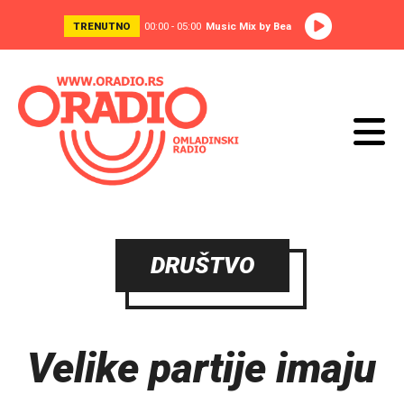
TRENUTNO
00:00 - 05:00
Music Mix by Bea
DRUŠTVO
Velike partije imaju