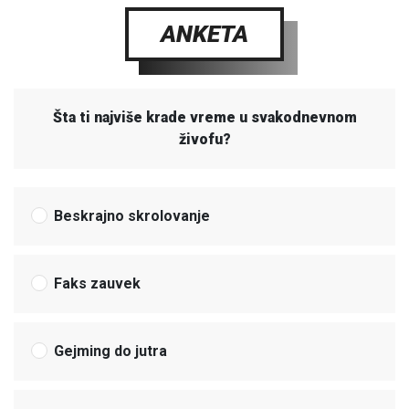
ANKETA
Šta ti najviše krade vreme u svakodnevnom
živofu?
Beskrajno skrolovanje
Faks zauvek
Gejming do jutra