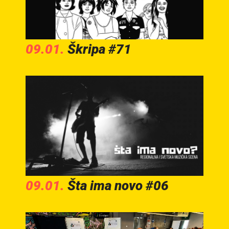
09.01.
Škripa #71
09.01.
Šta ima novo #06