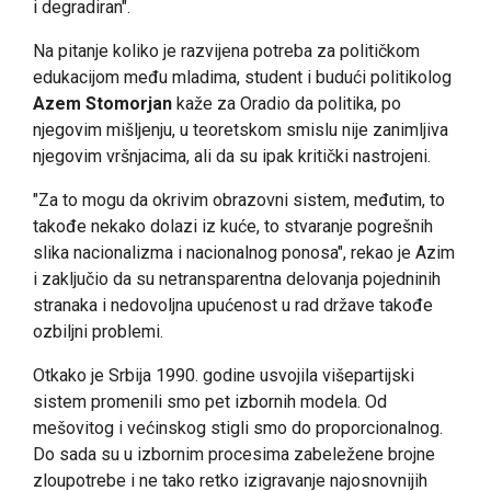
i degradiran".
Na pitanje koliko je razvijena potreba za političkom
edukacijom među mladima, student i budući politikolog
Azem Stomorjan
kaže za Oradio da politika, po
njegovim mišljenju, u teoretskom smislu nije zanimljiva
njegovim vršnjacima, ali da su ipak kritički nastrojeni.
"Za to mogu da okrivim obrazovni sistem, međutim, to
takođe nekako dolazi iz kuće, to stvaranje pogrešnih
slika nacionalizma i nacionalnog ponosa", rekao je Azim
i zaključio da su netransparentna delovanja pojedninih
stranaka i nedovoljna upućenost u rad države takođe
ozbiljni problemi.
Otkako je Srbija 1990. godine usvojila višepartijski
sistem promenili smo pet izbornih modela. Od
mešovitog i većinskog stigli smo do proporcionalnog.
Do sada su u izbornim procesima zabeležene brojne
zloupotrebe i ne tako retko izigravanje najosnovnijih