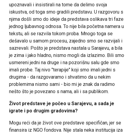
upoznavali i insistirali na tome da delimo svoja
iskustva, od toga smo gradili predstavu. U razgovoru s
njima došli smo do ideje da predstava oslikava tri faze
jednog ljubavnog odnosa. To nije bila početna namera u
tekstu, ali se razvila tokom proba. Mnogo toga se
dešavalo u samom procesu, zajedno smo se razvijali i
sazrevali. Pošto je predstava nastala u Sarajevu, a bila
je zima i jako hladno, nismo mogli da izlazimo. Bili smo
usmereni jedni na druge i na pozorišnu salu gde smo
imali probe. Taj nivo "terapije" koji smo imali jedni s
drugima - da razgovaramo i shvatimo da u nekim
problemima nismo sami - bio mi je znak da radimo
nešto što je povezano s nama, ali i sa publikom.
Život predstave je počeo u Sarajevu, a sada je
igrate i po drugim gradovima?
Mogu reći da je život ove predstave specifičan, jer se
finansira iz NGO fondova. Nije stala neka institucija iza