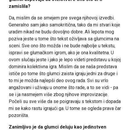
zamislila?
Da, mislim da se smejem pre svega njihovoj izvedbi.
Generalno sam jako samokritična, tako da mi stvari koje
uradim nikad ne budu dovoljno dobre. Ali lepota mog
poziva jeste u tome što tekst oživljava sa glumcima na
sceni. Sve ono što možda i ne bude najbolje u tekstu,
ispravi se glumačkom igrom, ako je ona kvalitetna. U
ovom slučaju jeste i jako je lepo videti predstavu u kojoj
dominira kolektivna igra. Mislim da se naša predstava
ističe po tome što glumci zaista igraju jedni za druge i
to mi je možda najlepši deo ovog rada. Svi su vrlo
angažovani i uživaju u onome što rade, a to se vidi - pa
se i ja nasmejem više zbog njihove improvizacije.
Počeli su sve više da se poigravaju s tekstom i dopada
mi se kako rastu igrajući ga. U tome se ogleda prava čar
pozorišta.
Zanimljivo je da glumci deluju kao jedinstven