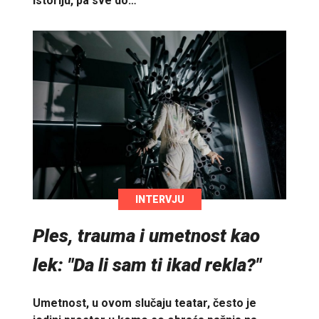
istoriju, pa sve do…
INTERVJU
Ples, trauma i umetnost kao
lek: "Da li sam ti ikad rekla?"
Umetnost, u ovom slučaju teatar, često je