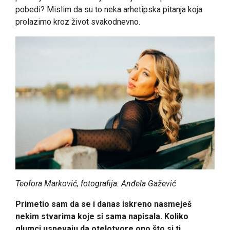
pobedi? Mislim da su to neka arhetipska pitanja koja
prolazimo kroz život svakodnevno.
Teofora Marković, fotografija: Anđela Gažević
Primetio sam da se i danas iskreno nasmeješ
nekim stvarima koje si sama napisala. Koliko
glumci uspevaju da otelotvore ono što si ti