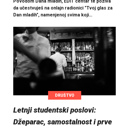
Povodom Dana mladih, EDIT centar te poziva
da učestvuješ na onlajn radionici "Tvoj glas za
Dan mladih", namenjenoj svima koji…
DRUŠTVO
Letnji studentski poslovi:
Džeparac, samostalnost i prve