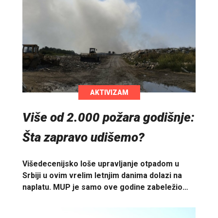
AKTIVIZAM
Više od 2.000 požara godišnje:
Šta zapravo udišemo?
Višedecenijsko loše upravljanje otpadom u
Srbiji u ovim vrelim letnjim danima dolazi na
naplatu. MUP je samo ove godine zabeležio…