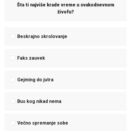
Šta ti najviše krade vreme u svakodnevnom
živofu?
Beskrajno skrolovanje
Faks zauvek
Gejming do jutra
Bus kog nikad nema
Večno spremanje sobe