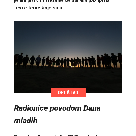
jedini prostor u kome se obraća pažnja na
teške teme koje su u…
DRUŠTVO
Radionice povodom Dana
mladih