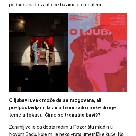
podseća na to zašto se bavimo pozorištem.
O ljubavi uvek može da se razgovara, ali
pretpostavljam da su u tvom radu i neke druge
teme u fokusu. Čime se trenutno baviš?
Zanimljivo je da dosta radim u Pozorištu mladih u
Novom Sadu, koje mi je neka vrsta umetničke kuće. Na