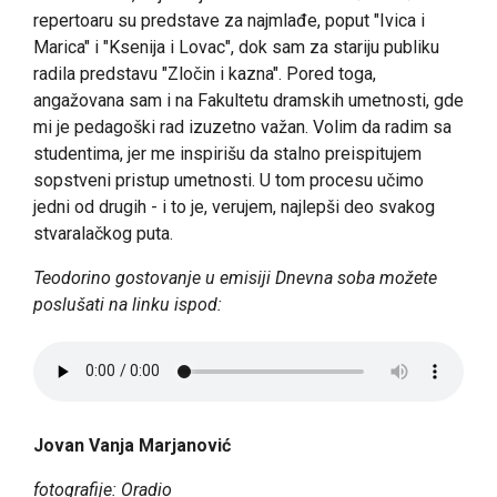
repertoaru su predstave za najmlađe, poput "Ivica i
Marica" i "Ksenija i Lovac", dok sam za stariju publiku
radila predstavu "Zločin i kazna". Pored toga,
angažovana sam i na Fakultetu dramskih umetnosti, gde
mi je pedagoški rad izuzetno važan. Volim da radim sa
studentima, jer me inspirišu da stalno preispitujem
sopstveni pristup umetnosti. U tom procesu učimo
jedni od drugih - i to je, verujem, najlepši deo svakog
stvaralačkog puta.
Teodorino gostovanje u emisiji Dnevna soba možete
poslušati na linku ispod:
Jovan Vanja Marjanović
fotografije: Oradio