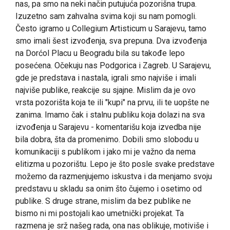
nas, pa smo na neki način putujuća pozorišna trupa.
Izuzetno sam zahvalna svima koji su nam pomogli.
Često igramo u Collegium Artisticum u Sarajevu, tamo
smo imali šest izvođenja, sva prepuna. Dva izvođenja
na Dorćol Placu u Beogradu bila su takođe lepo
posećena. Očekuju nas Podgorica i Zagreb. U Sarajevu,
gde je predstava i nastala, igrali smo najviše i imali
najviše publike, reakcije su sjajne. Mislim da je ovo
vrsta pozorišta koja te ili "kupi" na prvu, ili te uopšte ne
zanima. Imamo čak i stalnu publiku koja dolazi na sva
izvođenja u Sarajevu - komentarišu koja izvedba nije
bila dobra, šta da promenimo. Dobili smo slobodu u
komunikaciji s publikom i jako mi je važno da nema
elitizma u pozorištu. Lepo je što posle svake predstave
možemo da razmenjujemo iskustva i da menjamo svoju
predstavu u skladu sa onim što čujemo i osetimo od
publike. S druge strane, mislim da bez publike ne
bismo ni mi postojali kao umetnički projekat. Ta
razmena je srž našeg rada, ona nas oblikuje, motiviše i