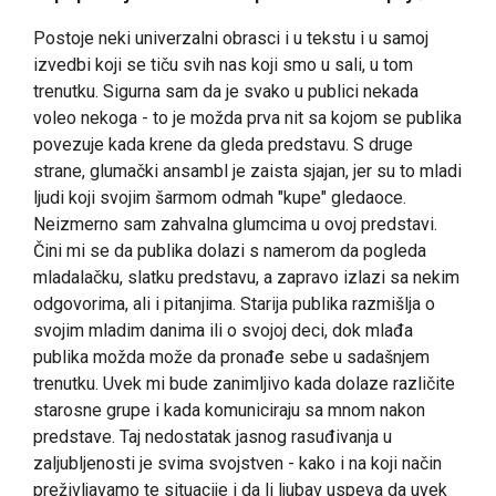
Postoje neki univerzalni obrasci i u tekstu i u samoj
izvedbi koji se tiču svih nas koji smo u sali, u tom
trenutku. Sigurna sam da je svako u publici nekada
voleo nekoga - to je možda prva nit sa kojom se publika
povezuje kada krene da gleda predstavu. S druge
strane, glumački ansambl je zaista sjajan, jer su to mladi
ljudi koji svojim šarmom odmah "kupe" gledaoce.
Neizmerno sam zahvalna glumcima u ovoj predstavi.
Čini mi se da publika dolazi s namerom da pogleda
mladalačku, slatku predstavu, a zapravo izlazi sa nekim
odgovorima, ali i pitanjima. Starija publika razmišlja o
svojim mladim danima ili o svojoj deci, dok mlađa
publika možda može da pronađe sebe u sadašnjem
trenutku. Uvek mi bude zanimljivo kada dolaze različite
starosne grupe i kada komuniciraju sa mnom nakon
predstave. Taj nedostatak jasnog rasuđivanja u
zaljubljenosti je svima svojstven - kako i na koji način
preživljavamo te situacije i da li ljubav uspeva da uvek