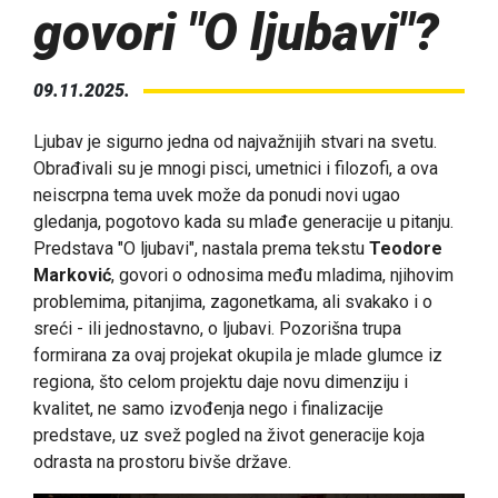
govori "O ljubavi"?
09.11.2025.
Ljubav je sigurno jedna od najvažnijih stvari na svetu.
Obrađivali su je mnogi pisci, umetnici i filozofi, a ova
neiscrpna tema uvek može da ponudi novi ugao
gledanja, pogotovo kada su mlađe generacije u pitanju.
Predstava "O ljubavi", nastala prema tekstu
Teodore
Marković
, govori o odnosima među mladima, njihovim
problemima, pitanjima, zagonetkama, ali svakako i o
sreći - ili jednostavno, o ljubavi. Pozorišna trupa
formirana za ovaj projekat okupila je mlade glumce iz
regiona, što celom projektu daje novu dimenziju i
kvalitet, ne samo izvođenja nego i finalizacije
predstave, uz svež pogled na život generacije koja
odrasta na prostoru bivše države.