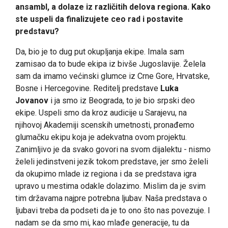
ansambl, a dolaze iz različitih delova regiona. Kako
ste uspeli da finalizujete ceo rad i postavite
predstavu?
Da, bio je to dug put okupljanja ekipe. Imala sam
zamisao da to bude ekipa iz bivše Jugoslavije. Želela
sam da imamo većinski glumce iz Crne Gore, Hrvatske,
Bosne i Hercegovine. Reditelj predstave
Luka
Jovanov
i ja smo iz Beograda, to je bio srpski deo
ekipe. Uspeli smo da kroz audicije u Sarajevu, na
njihovoj Akademiji scenskih umetnosti, pronađemo
glumačku ekipu koja je adekvatna ovom projektu.
Zanimljivo je da svako govori na svom dijalektu - nismo
želeli jedinstveni jezik tokom predstave, jer smo želeli
da okupimo mlade iz regiona i da se predstava igra
upravo u mestima odakle dolazimo. Mislim da je svim
tim državama najpre potrebna ljubav. Naša predstava o
ljubavi treba da podseti da je to ono što nas povezuje. I
nadam se da smo mi, kao mlađe generacije, tu da