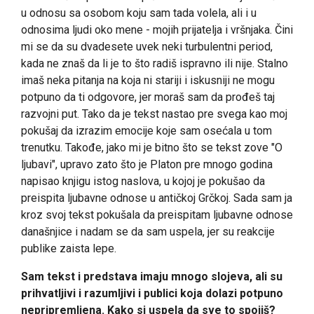
u odnosu sa osobom koju sam tada volela, ali i u
odnosima ljudi oko mene - mojih prijatelja i vršnjaka. Čini
mi se da su dvadesete uvek neki turbulentni period,
kada ne znaš da li je to što radiš ispravno ili nije. Stalno
imaš neka pitanja na koja ni stariji i iskusniji ne mogu
potpuno da ti odgovore, jer moraš sam da prođeš taj
razvojni put. Tako da je tekst nastao pre svega kao moj
pokušaj da izrazim emocije koje sam osećala u tom
trenutku. Takođe, jako mi je bitno što se tekst zove "O
ljubavi", upravo zato što je Platon pre mnogo godina
napisao knjigu istog naslova, u kojoj je pokušao da
preispita ljubavne odnose u antičkoj Grčkoj. Sada sam ja
kroz svoj tekst pokušala da preispitam ljubavne odnose
današnjice i nadam se da sam uspela, jer su reakcije
publike zaista lepe.
Sam tekst i predstava imaju mnogo slojeva, ali su
prihvatljivi i razumljivi i publici koja dolazi potpuno
nepripremljena. Kako si uspela da sve to spojiš?