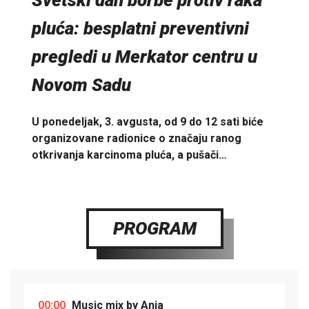
pluća: besplatni preventivni
pregledi u Merkator centru u
Novom Sadu
U ponedeljak, 3. avgusta, od 9 do 12 sati biće
organizovane radionice o značaju ranog
otkrivanja karcinoma pluća, a pušači…
PROGRAM
00:00
Music mix by Anja