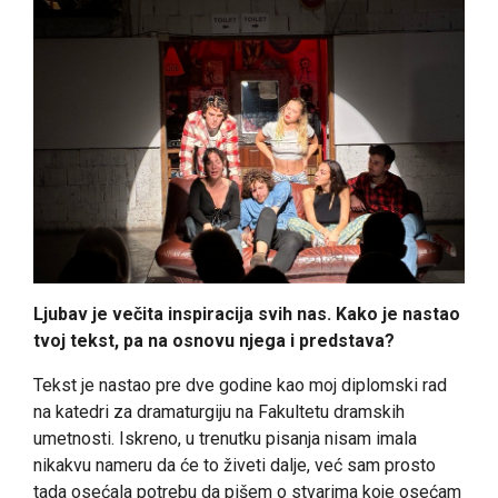
Ljubav je večita inspiracija svih nas. Kako je nastao
tvoj tekst, pa na osnovu njega i predstava?
Tekst je nastao pre dve godine kao moj diplomski rad
na katedri za dramaturgiju na Fakultetu dramskih
umetnosti. Iskreno, u trenutku pisanja nisam imala
nikakvu nameru da će to živeti dalje, već sam prosto
tada osećala potrebu da pišem o stvarima koje osećam