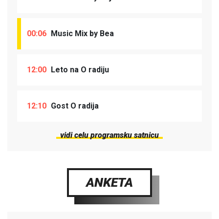
00:06
Music Mix by Bea
12:00
Leto na O radiju
12:10
Gost O radija
vidi celu programsku satnicu
ANKETA