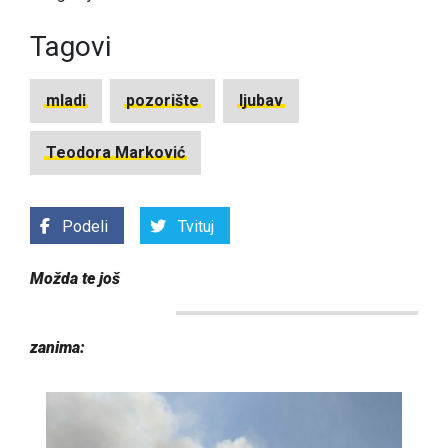
Tagovi
mladi
pozorište
ljubav
Teodora Marković
Podeli
Tvituj
Možda te još
zanima: